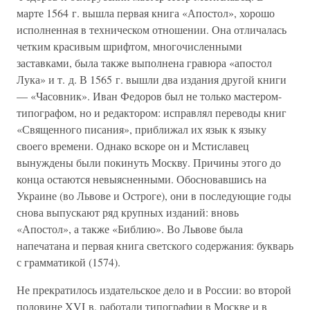
марте 1564 г. вышла первая книга «Апостол», хорошо
исполненная в техническом отношении. Она отличалась
четким красивым шрифтом, многочисленными
заставками, была также выполнена гравюра «апостол
Лука» и т. д. В 1565 г. вышли два издания другой книги
— «Часовник». Иван Федоров был не только мастером-
типографом, но и редактором: исправлял переводы книг
«Священного писания», приближал их язык к языку
своего времени. Однако вскоре он и Мстиславец
вынуждены были покинуть Москву. Причины этого до
конца остаются невыясненными. Обосновавшись на
Украине (во Львове и Остроге), они в последующие годы
снова выпускают ряд крупных изданий: вновь
«Апостол», а также «Библию». Во Львове была
напечатана и первая книга светского содержания: букварь
с грамматикой (1574).
Не прекратилось издательское дело и в России: во второй
половине XVI в. работали типографии в Москве и в