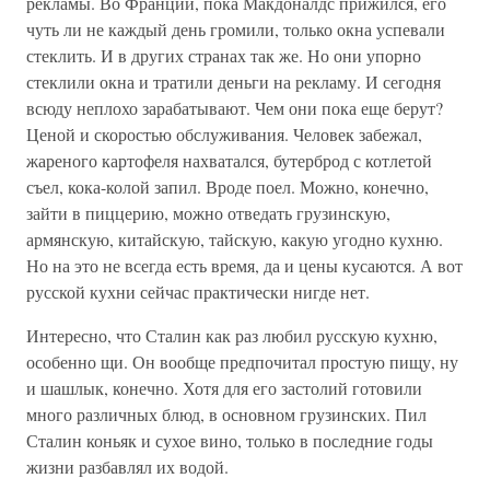
рекламы. Во Франции, пока Макдоналдс прижился, его
чуть ли не каждый день громили, только окна успевали
стеклить. И в других странах так же. Но они упорно
стеклили окна и тратили деньги на рекламу. И сегодня
всюду неплохо зарабатывают. Чем они пока еще берут?
Ценой и скоростью обслуживания. Человек забежал,
жареного картофеля нахватался, бутерброд с котлетой
съел, кока-колой запил. Вроде поел. Можно, конечно,
зайти в пиццерию, можно отведать грузинскую,
армянскую, китайскую, тайскую, какую угодно кухню.
Но на это не всегда есть время, да и цены кусаются. А вот
русской кухни сейчас практически нигде нет.
Интересно, что Сталин как раз любил русскую кухню,
особенно щи. Он вообще предпочитал простую пищу, ну
и шашлык, конечно. Хотя для его застолий готовили
много различных блюд, в основном грузинских. Пил
Сталин коньяк и сухое вино, только в последние годы
жизни разбавлял их водой.