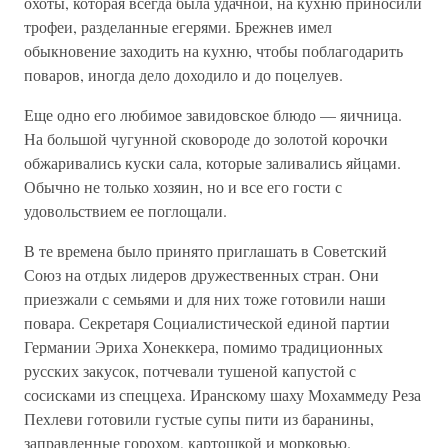
охоты, которая всегда была удачной, на кухню приносили
трофеи, разделанные егерями. Брежнев имел
обыкновение заходить на кухню, чтобы поблагодарить
поваров, иногда дело доходило и до поцелуев.
Еще одно его любимое завидовское блюдо — яичница.
На большой чугунной сковороде до золотой корочки
обжаривались куски сала, которые заливались яйцами.
Обычно не только хозяин, но и все его гости с
удовольствием ее поглощали.
В те времена было принято приглашать в Советский
Союз на отдых лидеров дружественных стран. Они
приезжали с семьями и для них тоже готовили наши
повара. Секретаря Социалистической единой партии
Германии Эриха Хонеккера, помимо традиционных
русских закусок, потчевали тушеной капустой с
сосисками из спеццеха. Иранскому шаху Мохаммеду Реза
Пехлеви готовили густые супы пити из баранины,
заправленные горохом, картошкой и морковью.