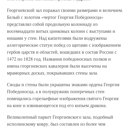
Георгиевский зал поражал своими размерами и величием.
Белый с золотом «чертог Георгия Победоносца»
представлял собой продольную колоннаду из
восемнадцати витых цинковых колонн с выступами и
нишами у стен. Над капителями были водружены
аллегорические статуи побед со щитами с изображением
гербов царств и областей, вошедших в состав России с
1472 по 1828 год. Названия победоносных полков и
имена георгиевских кавалеров были высечены на
мраморных досках, покрывавших стены зала.
Своды и стены были украшены знаками ордена Георгия
Победоносца, а в полукружиях поперечных стен
помещались горельефные изображения святого Георгия
на коне и извивающегося под его копьем дракона.
Великолепный паркет Георгиевского зала, подобный
исполинскому ковру, был составлен из более чем