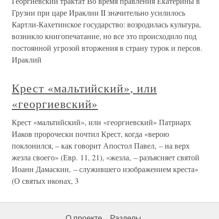
Георгиевский трактат Во время правления Екатерины в
Грузии при царе Ираклии II значительно усилилось
Картли-Кахетинское государство: возродилась культура,
возникло книгопечатание, но все это происходило под
постоянной угрозой вторжения в страну турок и персов.
Ираклий
Крест «мальтийский», или
«георгиевский»
Крест «мальтийский», или «георгиевский» Патриарх
Иаков пророчески почтил Крест, когда «верою
поклонился, – как говорит Апостол Павел, – на верх
жезла своего» (Евр. 11, 21), «жезла, – разъясняет святой
Иоанн Дамаскин, – служившего изображением креста»
(О святых иконах, 3
О проекте
Разделы