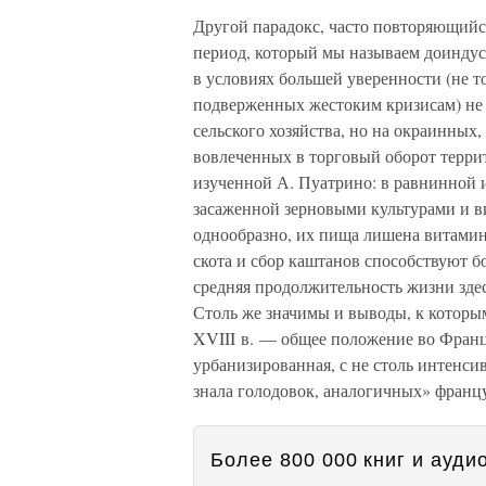
Другой парадокс, часто повторяющийся
период, который мы называем доиндус
в условиях большей уверенности (не т
подверженных жестоким кризисам) не т
сельского хозяйства, но на окраинных
вовлеченных в торговый оборот террит
изученной А. Пуатрино: в равнинной и
засаженной зерновыми культурами и в
однообразно, их пища лишена витамин
скота и сбор каштанов способствуют 
средняя продолжительность жизни здес
Столь же значимы и выводы, к которым
XVIII в. — общее положение во Франц
урбанизированная, с не столь интенс
знала голодовок, аналогичных» францу
Более 800 000 книг и аудио