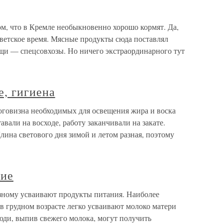
м, что в Кремле необыкновенно хорошо кормят. Да,
оветское время. Мясные продукты сюда поставлял
щи — спецсовхозы. Но ничего экстраординарного тут
е, гигиена
роговизна необходимых для освещения жира и воска
вали на восходе, работу заканчивали на закате.
ина светового дня зимой и летом разная, поэтому
ние
азному усваивают продукты питания. Наиболее
 в грудном возрасте легко усваивают молоко матери
юди, выпив свежего молока, могут получить