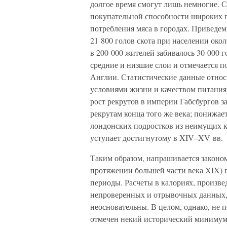
долгое время смогут лишь немногие. С
покупательной способности широких п
потребления мяса в городах. Приведем 
21 800 голов скота при населении око
в 200 000 жителей забивалось 30 000 
средние и низшие слои и отмечается п
Англии. Статистические данные относи
условиями жизни и качеством питания)
рост рекрутов в империи Габсбургов з
рекрутам конца того же века; понижает
лондонских подростков из неимущих кл
уступает достигнутому в XIV–XV вв.
Таким образом, напрашивается законом
протяжении большей части века XIX) 
периоды. Расчеты в калориях, произв
непроверенных и отрывочных данных, в
неосновательны. В целом, однако, не 
отмечен некий исторический минимум п