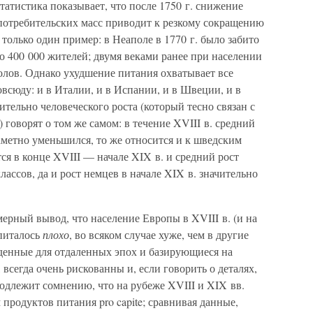
татистика показывает, что после 1750 г. снижение
отребительских масс приводит к резкому сокращению
только один пример: в Неаполе в 1770 г. было забито
ло 400 000 жителей; двумя веками ранее при населении
голов. Однако ухудшение питания охватывает все
овсюду: и в Италии, и в Испании, и в Швеции, и в
тельно человеческого роста (который тесно связан с
 говорят о том же самом: в течение XVIII в. средний
аметно уменьшился, то же относится и к шведским
ся в конце XVIII — начале XIX в. и средний рост
ассов, да и рост немцев в начале XIX в. значительно
ерный вывод, что население Европы в XVIII в. (и на
питалось
плохо
, во всяком случае хуже, чем в другие
еденные для отдаленных эпох и базирующиеся на
сегда очень рискованны и, если говорить о деталях,
подлежит сомнению, что на рубеже XVIII и XIX вв.
родуктов питания pro capite; сравнивая данные,