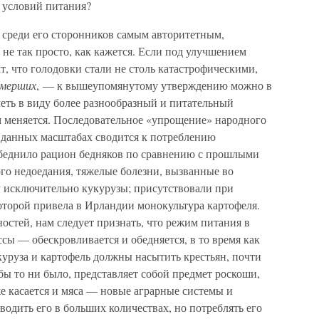
 условий питания?
 среди его сторонников самым авторитетным,
 не так просто, как кажется. Если под улучшением
, что голодовки стали не столь катастрофическими,
умерших
, — к вышеупомянутому утверждению можно в
еть в виду более разнообразный и питательный
м меняется. Последовательное «упрощение» народного
виданных масштабах сводится к потреблению
обеднило рацион бедняков по сравнению с прошлыми
го недоедания, тяжелые болезни, вызванные во
 исключительно кукурузы; присутствовали при
оторой привела в Ирландии монокультура картофеля.
ностей, нам следует признать, что режим питания в
ы — обескровливается и обедняется, в то время как
куруза и картофель должны насытить крестьян, почти
 бы то ни было, представляет собой предмет роскоши,
же касается и мяса — новые аграрные системы и
водить его в больших количествах, но потреблять его