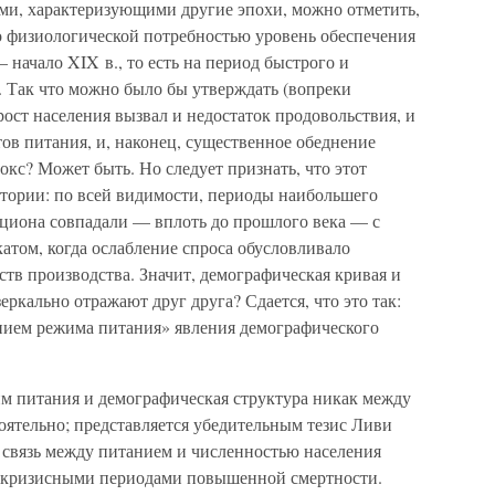
ыми, характеризующими другие эпохи, можно отметить,
о физиологической потребностью уровень обеспечения
 начало XIX в., то есть на период быстрого и
. Так что можно было бы утверждать (вопреки
ост населения вызвал и недостаток продовольствия, и
ов питания, и, наконец, существенное обеднение
окс? Может быть. Но следует признать, что этот
стории: по всей видимости, периоды наибольшего
ациона совпадали — вплоть до прошлого века — с
атом, когда ослабление спроса обусловливало
ств производства. Значит, демографическая кривая и
ркально отражают друг друга? Сдается, что это так:
нием режима питания» явления демографического
жим питания и демографическая структура никак между
оятельно; представляется убедительным тезис Ливи
 связь между питанием и численностью населения
ь кризисными периодами повышенной смертности.