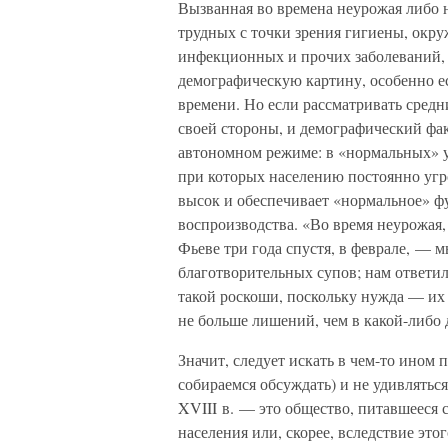
Вызванная во времена неурожая либо 
трудных с точки зрения гигиены, окр
инфекционных и прочих заболеваний, э
демографическую картину, особенно е
времени. Но если рассматривать средн
своей стороны, и демографический фак
автономном режиме: в «нормальных» 
при которых населению постоянно угр
высок и обеспечивает «нормальное» 
воспроизводства. «Во время неурожая
Фьеве три года спустя, в феврале, — 
благотворительных супов; нам ответили
такой роскоши, поскольку нужда — их 
не больше лишений, чем в какой-либо 
Значит, следует искать в чем-то ином
собираемся обсуждать) и не удивлятьс
XVIII в. — это общество, питавшееся 
населения или, скорее, вследствие этог