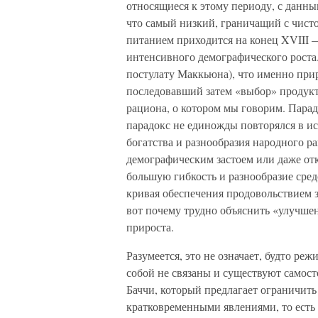
относящиеся к этому периоду, с данн
что самый низкий, граничащий с чист
питанием приходится на конец XVIII —
интенсивного демографического роста
постулату Маккьюна), что именно прир
последовавший затем «выбор» продукт
рациона, о котором мы говорим. Парад
парадокс не единожды повторялся в и
богатства и разнообразия народного р
демографическим застоем или даже отк
большую гибкость и разнообразие сред
кривая обеспечения продовольствием зе
вот почему трудно объяснить «улучше
прироста.
Разумеется, это не означает, будто ре
собой не связаны и существуют самост
Баччи, который предлагает ограничить
кратковременными явлениями, то ест