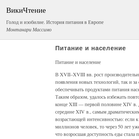
ВикиЧтение
Голод и изобилие. История питания в Европе
Монтанари Массимо
Питание и население
Питание и население
В XVII–XVIII вв. рост производительно
появления новых технологий, так и за 
обеспечивать продуктами питания насе
Таким образом, удалось избежать повт
конце XIII — первой половине XIV в. 
середине XIV в., самым драматическим
возрастающей интенсивностью: если к 
миллионов человек, то через 50 лет у
что возросшая доступность еды стала 