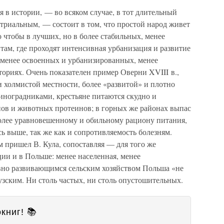
 в истории, — во всяком случае, в тот длительный
триальным, — состоит в том, что простой народ живет
о чтобы в лучших, но в более стабильных, менее
ам, где проходят интенсивная урбанизация и развитие
, менее освоенных и урбанизированных, менее
ориях. Очень показателен пример Оверни XVIII в.,
 холмистой местности, более «развитой» и плотно
иноградниками, крестьяне питаются скудно и
ов и животных протеинов; в горных же районах выпас
более уравновешенному и обильному рациону питания,
ь выше, так же как и сопротивляемость болезням.
 пришел В. Кула, сопоставляя — для того же
ии и в Польше: менее населенная, менее
ивно развивающимся сельским хозяйством Польша «не
зским. Ни столь частых, ни столь опустошительных.
книг! 📚