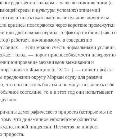
непосредственно голодом, а чаще возникновением (в
ужающей среды и культуры условиях) эпидемий
та смертность оказывает значительное влияние на
сли кризисы повторяются через короткие промежутки
ий или длительный период, то фактор питания (как, со
тор) работает, по-видимому, в совершенно
условиях — если можно счесть нормальными условия,
ожает голод, — порог приспособляемости невероятно
функционирование механизмов выживания и
, поразившего Францию [в 1812 г.], — пишет префект
мы предложили округу Морван ссуду для раздачи
, что они не столь богаты и не могут позволить себе
обычное состояние, то и в этот год они испытывают
другой».
 причины демографического прироста (которые мы не
я тому, что динамичное европейское общество
скудно, порой нищенски. Несмотря на прирост
о прироста.