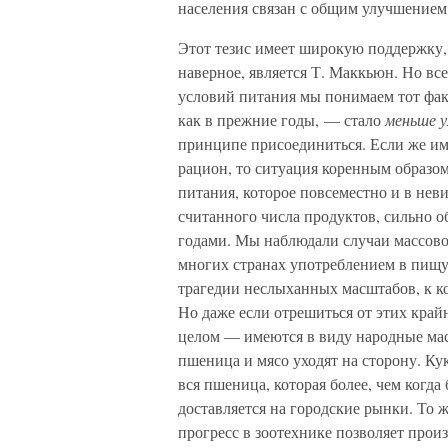
населения связан с общим улучшением
Этот тезис имеет широкую поддержку,
наверное, является Т. Маккьюн. Но все
условий питания мы понимаем тот факт
как в прежние годы, — стало
меньше 
принципе присоединиться. Если же им
рацион, то ситуация коренным образо
питания, которое повсеместно и в не
считанного числа продуктов, сильно 
годами. Мы наблюдали случаи массово
многих странах употреблением в пищу
трагедии неслыханных масштабов, к к
Но даже если отрешиться от этих край
целом — имеются в виду народные масс
пшеница и мясо уходят на сторону. Ку
вся пшеница, которая более, чем когда
доставляется на городские рынки. То 
прогресс в зоотехнике позволяет произ