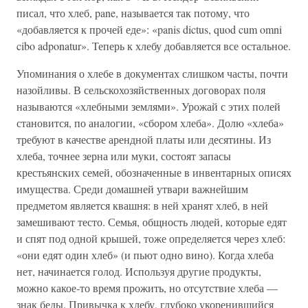
писал, что хлеб, pane, называется так потому, что
«добавляется к прочей еде»: «panis dictus, quod cum omni
cibo adponatur». Теперь к хлебу добавляется все остальное.
Упоминания о хлебе в документах слишком часты, почти
назойливы. В сельскохозяйственных договорах поля
называются «хлебными землями». Урожай с этих полей
становится, по аналогии, «сбором хлеба». Долю «хлеба»
требуют в качестве арендной платы или десятины. Из
хлеба, точнее зерна или муки, состоят запасы
крестьянских семей, обозначенные в инвентарных описях
имущества. Среди домашней утвари важнейшим
предметом является квашня: в ней хранят хлеб, в ней
замешивают тесто. Семья, общность людей, которые едят
и спят под одной крышей, тоже определяется через хлеб:
«они едят один хлеб» (и пьют одно вино). Когда хлеба
нет, начинается голод. Используя другие продукты,
можно какое-то время прожить, но отсутствие хлеба —
знак беды. Привычка к хлебу, глубоко укоренившийся