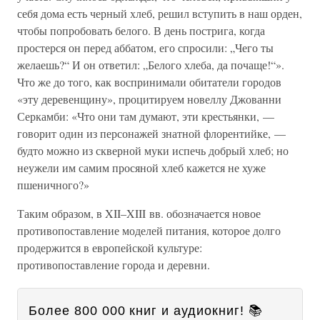
себя дома есть черный хлеб, решил вступить в наш орден,
чтобы попробовать белого. В день пострига, когда
простерся он перед аббатом, его спросили: „Чего ты
желаешь?“ И он ответил: „Белого хлеба, да почаще!“».
Что же до того, как воспринимали обитатели городов
«эту деревенщину», процитируем новеллу Джованни
Серкамби: «Что они там думают, эти крестьянки, —
говорит один из персонажей знатной флорентийке, —
будто можно из скверной муки испечь добрый хлеб; но
неужели им самим просяной хлеб кажется не хуже
пшеничного?»
Таким образом, в XII–XIII вв. обозначается новое
противопоставление моделей питания, которое долго
продержится в европейской культуре:
противопоставление города и деревни.
Более 800 000 книг и аудиокниг! 📚