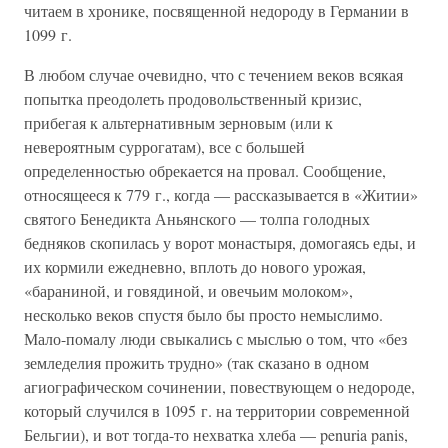
читаем в хронике, посвященной недороду в Германии в
1099 г.
В любом случае очевидно, что с течением веков всякая
попытка преодолеть продовольственный кризис,
прибегая к альтернативным зерновым (или к
невероятным суррогатам), все с большей
определенностью обрекается на провал. Сообщение,
относящееся к 779 г., когда — рассказывается в «Житии»
святого Бенедикта Аньянского — толпа голодных
бедняков скопилась у ворот монастыря, домогаясь еды, и
их кормили ежедневно, вплоть до нового урожая,
«бараниной, и говядиной, и овечьим молоком»,
несколько веков спустя было бы просто немыслимо.
Мало-помалу люди свыкались с мыслью о том, что «без
земледелия прожить трудно» (так сказано в одном
агиографическом сочинении, повествующем о недороде,
который случился в 1095 г. на территории современной
Бельгии), и вот тогда-то нехватка хлеба — penuria panis,