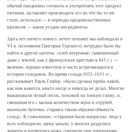
обычай ежедневно готовить и употреблять этот продукт
питания, заставляет производить его во что бы то ни
стало, используя — в периоды продовольственных
кризисов — какие угодно ингредиенты.
Здесь нет ничего нового, нечто похожее мы наблюдали в
VI в. (вспомним Григория Турского); нетрудно было бы
найти и другие цитаты: «хлеб неурожая» (замешенный
даже с землей, как у французских крестьян в 843 г.) —
явление, хорошо известное и часто встречающееся в
истории голодовок. Во время голода 1032–1033 гг.,
рассказывает Рауль Глабер, «была сделана проба, какой,
как нам кажется, никто нигде и никогда не делал. Многие
выкапывали белый песок, похожий на тонкую глину, и,
смешивая его с малым количеством муки и отрубей,
выпекали булочки, стараясь таким образом обмануть
голод». К сожалению, «старания были напрасны: лица у
всех побледнели, щеки запали; у многих раздулись
животы и натянулась кожа; говорили они тоненькими