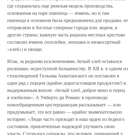
где сохранилась еще римская модель производства,
основанная на паре пшеница — ячмень; но и там
пшеница в основном была предназначена для продажи, ее
отправляли в богатые северные города или, морем, в
другие страны; важную часть рациона местных крестьян
составлял ячмень (похлебки, лепешки и низкосортный
«хлеб») и овощи.
Итак, за редкими исключениями, белый хлеб оставался
роскошью, недоступной большинству. В XII в. в одном из
стихотворений Гильома Аквитанского он поставлен в
один ряд с перцем (крайне дорогостоящим продуктом!) и
выдержанным вином: «белый хлеб, доброе вино и перец
в изобилии». А Умберто ди Романс в проповеди
новообращенным цистерцианцам рассказывает — или
придумывает, это все равно — крайне знаменательную
историю: «Люди часто приходят в наш орден из бедного
состояния, привлеченные надеждой улучшить свою
участь. Случилось однажды, что человек, привыкший у