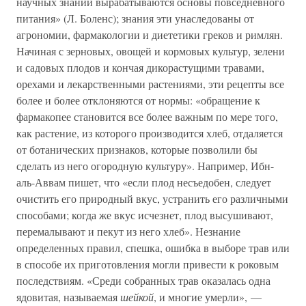
научных знаний вырабатываются основы повседневного
питания» (Л. Боленс); знания эти унаследованы от
агрономии, фармакологии и диететики греков и римлян.
Начиная с зерновых, овощей и кормовых культур, зелени
и садовых плодов и кончая дикорастущими травами,
орехами и лекарственными растениями, эти рецепты все
более и более отклоняются от нормы: «обращение к
фармакопее становится все более важным по мере того,
как растение, из которого производится хлеб, отдаляется
от ботанических признаков, которые позволили бы
сделать из него огородную культуру». Например, Ибн-
аль-Аввам пишет, что «если плод несъедобен, следует
очистить его природный вкус, устранить его различными
способами; когда же вкус исчезнет, плод высушивают,
перемалывают и пекут из него хлеб». Незнание
определенных правил, спешка, ошибка в выборе трав или
в способе их приготовления могли привести к роковым
последствиям. «Среди собранных трав оказалась одна
ядовитая, называемая
шейкой
, и многие умерли», —