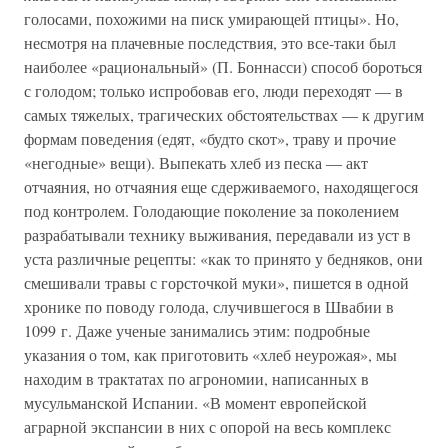
голосами, похожими на писк умирающей птицы». Но,
несмотря на плачевные последствия, это все-таки был
наиболее «рациональный» (П. Боннасси) способ бороться
с голодом; только испробовав его, люди переходят — в
самых тяжелых, трагических обстоятельствах — к другим
формам поведения (едят, «будто скот», траву и прочие
«негодные» вещи). Выпекать хлеб из песка — акт
отчаяния, но отчаяния еще сдерживаемого, находящегося
под контролем. Голодающие поколение за поколением
разрабатывали технику выживания, передавали из уст в
уста различные рецепты: «как то принято у бедняков, они
смешивали травы с горсточкой муки», пишется в одной
хронике по поводу голода, случившегося в Швабии в
1099 г. Даже ученые занимались этим: подробные
указания о том, как приготовить «хлеб неурожая», мы
находим в трактатах по агрономии, написанных в
мусульманской Испании. «В момент европейской
аграрной экспансии в них с опорой на весь комплекс