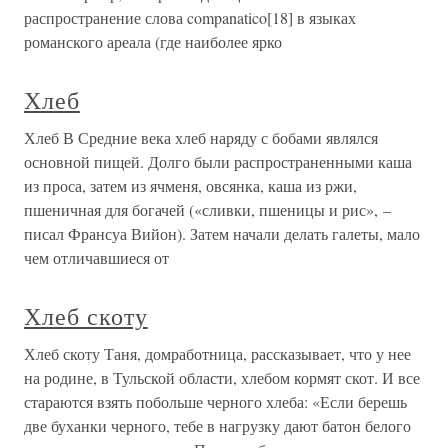
распространение слова companatico[18] в языках
романского ареала (где наиболее ярко
Хлеб
Хлеб В Средние века хлеб наряду с бобами являлся
основной пищей. Долго были распространенными каша
из проса, затем из ячменя, овсянка, каша из ржи,
пшеничная для богачей («сливки, пшеницы и рис», –
писал Франсуа Вийон). Затем начали делать галеты, мало
чем отличавшиеся от
Хлеб скоту
Хлеб скоту Таня, домработница, рассказывает, что у нее
на родине, в Тульской области, хлебом кормят скот. И все
стараются взять побольше черного хлеба: «Если берешь
две буханки черного, тебе в нагрузку дают батон белого