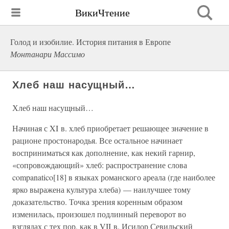
ВикиЧтение
Голод и изобилие. История питания в Европе
Монтанари Массимо
Хлеб наш насущный…
Хлеб наш насущный…
Начиная с XI в. хлеб приобретает решающее значение в
рационе простонародья. Все остальное начинает
восприниматься как дополнение, как некий гарнир,
«сопровождающий» хлеб: распространение слова
companatico[18] в языках романского ареала (где наиболее
ярко выражена культура хлеба) — наилучшее тому
доказательство. Точка зрения коренным образом
изменилась, произошел подлинный переворот во
взглядах с тех пор, как в VII в. Исидор Севильский