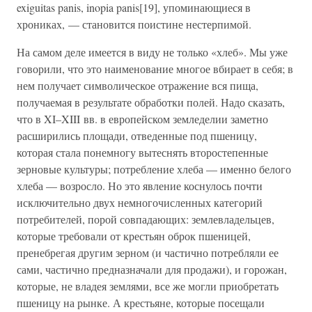
exiguitas panis, inopia panis[19], упоминающиеся в
хрониках, — становится поистине нестерпимой.
На самом деле имеется в виду не только «хлеб». Мы уже
говорили, что это наименование многое вбирает в себя; в
нем получает символическое отражение вся пища,
получаемая в результате обработки полей. Надо сказать,
что в XI–XIII вв. в европейском земледелии заметно
расширились площади, отведенные под пшеницу,
которая стала понемногу вытеснять второстепенные
зерновые культуры; потребление хлеба — именно белого
хлеба — возросло. Но это явление коснулось почти
исключительно двух немногочисленных категорий
потребителей, порой совпадающих: землевладельцев,
которые требовали от крестьян оброк пшеницей,
пренебрегая другим зерном (и частично потребляли ее
сами, частично предназначали для продажи), и горожан,
которые, не владея землями, все же могли приобретать
пшеницу на рынке. А крестьяне, которые посещали