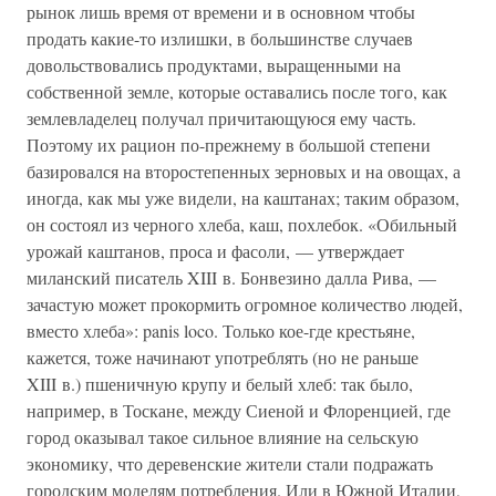
рынок лишь время от времени и в основном чтобы
продать какие-то излишки, в большинстве случаев
довольствовались продуктами, выращенными на
собственной земле, которые оставались после того, как
землевладелец получал причитающуюся ему часть.
Поэтому их рацион по-прежнему в большой степени
базировался на второстепенных зерновых и на овощах, а
иногда, как мы уже видели, на каштанах; таким образом,
он состоял из черного хлеба, каш, похлебок. «Обильный
урожай каштанов, проса и фасоли, — утверждает
миланский писатель XIII в. Бонвезино далла Рива, —
зачастую может прокормить огромное количество людей,
вместо хлеба»: panis loco. Только кое-где крестьяне,
кажется, тоже начинают употреблять (но не раньше
XIII в.) пшеничную крупу и белый хлеб: так было,
например, в Тоскане, между Сиеной и Флоренцией, где
город оказывал такое сильное влияние на сельскую
экономику, что деревенские жители стали подражать
городским моделям потребления. Или в Южной Италии,