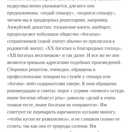
недвусмысленно указывается, для кого они
предназначены: «подай сеньору», «поднеси сеньору»,
читаем мы в придворных рецептариях, например,
Анжуйской династии; тосканские книги, наоборот,
предполагают небольшое общество «богатых»
сотрапезников (такой эпитет обычно не прилагался к
родовитой знати): «XX богатых и благородных господ»,
«XII богатых весельчаков» и так далее. И все же не они
являются
прямыми
адресатами подобных произведений.
Сборники рецептов, очевидно, обращены к
профессионалам: поварам на службе у сеньора или
«богача» либо содержателям таверн. К ним обращены
рекомендации и советы: пирог с угрями «немного остуди,
иначе богатые обожгут рты»; равиоли «делай в очень
тонком тесте, иначе богатым не понравится». Им
советуют не переварить нарезанную кусками миногу,
«чтобы куски не развалились», и не слишком сильно ее
солить, так как она от природы соленая. Им