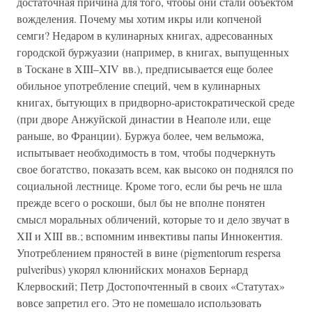
достаточная причина для того, чтобы они стали объектом
вожделения. Почему мы хотим икры или копченой
семги? Недаром в кулинарных книгах, адресованных
городской буржуазии (например, в книгах, выпущенных
в Тоскане в XIII–XIV вв.), предписывается еще более
обильное употребление специй, чем в кулинарных
книгах, бытующих в придворно-аристократической среде
(при дворе Анжуйской династии в Неаполе или, еще
раньше, во Франции). Буржуа более, чем вельможа,
испытывает необходимость в том, чтобы подчеркнуть
свое богатство, показать всем, как высоко он поднялся по
социальной лестнице. Кроме того, если бы речь не шла
прежде всего о роскоши, был бы не вполне понятен
смысл моральных обличений, которые то и дело звучат в
XII и XIII вв.; вспомним инвективы папы Иннокентия.
Употреблением пряностей в вине (pigmentorum respersa
pulveribus) укорял клюнийских монахов Бернард
Клервоский; Петр Достопочтенный в своих «Статутах»
вовсе запретил его. Это не помешало использовать