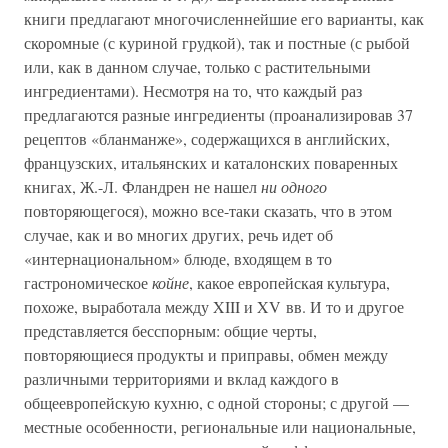
книги предлагают многочисленнейшие его варианты, как
скоромные (с куриной грудкой), так и постные (с рыбой
или, как в данном случае, только с растительными
ингредиентами). Несмотря на то, что каждый раз
предлагаются разные ингредиенты (проанализировав 37
рецептов «бланманже», содержащихся в английских,
французских, итальянских и каталонских поваренных
книгах, Ж.-Л. Фландрен не нашел
ни одного
повторяющегося), можно все-таки сказать, что в этом
случае, как и во многих других, речь идет об
«интернациональном» блюде, входящем в то
гастрономическое
койне
, какое европейская культура,
похоже, выработала между XIII и XV вв. И то и другое
представляется бесспорным: общие черты,
повторяющиеся продукты и приправы, обмен между
различными территориями и вклад каждого в
общеевропейскую кухню, с одной стороны; с другой —
местные особенности, региональные или национальные,