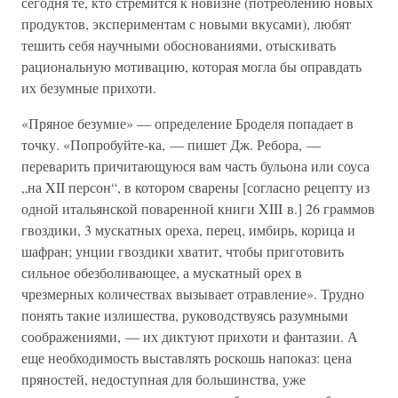
сегодня те, кто стремится к новизне (потреблению новых
продуктов, экспериментам с новыми вкусами), любят
тешить себя научными обоснованиями, отыскивать
рациональную мотивацию, которая могла бы оправдать
их безумные прихоти.
«Пряное безумие» — определение Броделя попадает в
точку. «Попробуйте-ка, — пишет Дж. Ребора, —
переварить причитающуюся вам часть бульона или соуса
„на XII персон“, в котором сварены [согласно рецепту из
одной итальянской поваренной книги XIII в.] 26 граммов
гвоздики, 3 мускатных ореха, перец, имбирь, корица и
шафран; унции гвоздики хватит, чтобы приготовить
сильное обезболивающее, а мускатный орех в
чрезмерных количествах вызывает отравление». Трудно
понять такие излишества, руководствуясь разумными
соображениями, — их диктуют прихоти и фантазии. А
еще необходимость выставлять роскошь напоказ: цена
пряностей, недоступная для большинства, уже