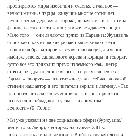
простираются миры изобилия и счастья, а главное —
вечной жизни. Старцы, живущие многие сотни лет,
вечнозеленые деревья и возрождающаяся из пепла птица
феникс населяют эти земли; там же рождаются специи.
Мало того — они являются прямо из Парадиза: Жуанвиль
описывает, как нильские рыбаки вытаскивают сети,
«полные добра, которое та земля производит, а именно
имбиря, ревеня, сандалового дерева и корицы, и говорят,
будто все это приходит прямо из земного Рая»; ветер
стряхивает драгоценные вещества в реку с деревьев
Эдема. «Говорят» — невозможно узнать сейчас, до какой
степени наш автор и его читатели верили в легенду. «Так
или иначе, но для современников Тэйевана пряности,
несомненно, обладали вкусом — и ароматом —
вечности» (Б. Лорие).
Мы уже указали на две социальные сферы (буржуазия/
знать, город/двор), в которых на рубеже XIII в.
появляются кулинарные книги. В обоих случаях ясно и