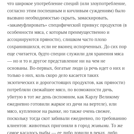
что широкое употребление специй (или злоупотребление,
согласно этим поспешным и кичливым суждениям) было
вызвано необходимостью скрыть, замаскировать,
«закамуфлировать» специфический привкус продуктов (в
особенности мяса, с которым преимущественно и
ассоциируются пряности), слишком часто плохо
сохранившихся, если не вконец испорченных. До сих пор
еще считается, будто специи служили для хранения мяса
— но и то и другое представление ни на чем не
основаны. Во-первых, богатые люди (а речь идет о них и
только о них, коль скоро дело касается таких
экзотических и дорогостоящих продуктов, как пряности)
потребляли свежайшее мясо, по возможности дичь,
убитую в тот же день (вспомним, как Карлу Великому
ежедневно готовили жаркое из дичи на вертеле), или
мясо, купленное на рынке, но также очень свежее,
поскольку тогда скот забивали ежедневно, по требованию
клиентов: животных пригоняли в город
живыми
. То же
самое касалось рыбы — ее либо ловили в реках, либо