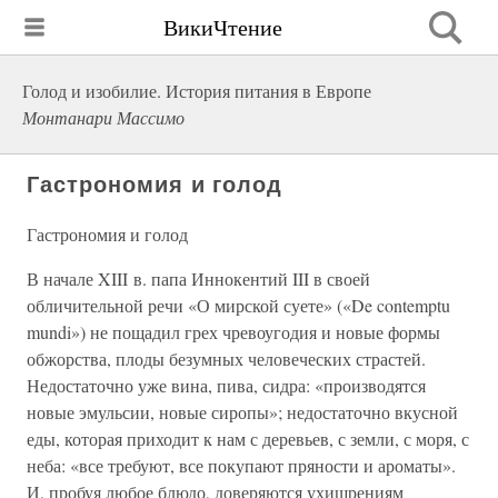
ВикиЧтение
Голод и изобилие. История питания в Европе
Монтанари Массимо
Гастрономия и голод
Гастрономия и голод
В начале XIII в. папа Иннокентий III в своей
обличительной речи «О мирской суете» («De contemptu
mundi») не пощадил грех чревоугодия и новые формы
обжорства, плоды безумных человеческих страстей.
Недостаточно уже вина, пива, сидра: «производятся
новые эмульсии, новые сиропы»; недостаточно вкусной
еды, которая приходит к нам с деревьев, с земли, с моря, с
неба: «все требуют, все покупают пряности и ароматы».
И, пробуя любое блюдо, доверяются ухищрениям