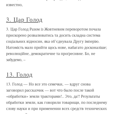
известно,
3. Цар Голод
3. Цар Голод Разом із Жовтневим переворотом почала
прискорено розвалюватись та досить складна система
соціальних відносин, яка об’єднувала Другу імперію.
Натомість мало прийти щось нове, набагато досконаліше;
революційне, демократичне та проґресивне. Бо, не
забудемо, –
13. Голод
13. Голод — Но все это семечки, — вдруг снова
заговорил рассказчик — вот что было после такой
«обработки» земли тракторами!.. Это, да!! Результаты
обработки земли, как говорили товарищи, по последнему
слову науки и при применении всех средств технических