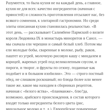
Разумеется, то была кухня не на каждый день, а главное,
кухня не для всех: качество ингредиентов (начиная с
пряностей) и сложность приготовления отсылают нас, без
всякого сомнения, к элитарной гастрономии. Но среди
элиты описанная кухня становилась реальностью. «В
этот день, — рассказывает Салимбене Пармский о визите
короля Людовика IX в монастырь миноритов в Сансе, —
мы сначала ели черешни и самый белый хлеб. Потом мы
ели молодые бобы, сваренные в молоке, рыбу, раков,
паштет из угрей, молочную рисовую кашу с миндалем и
корицей, жареных угрей под великолепным соусом, и
пироги, и творог, и фрукты по сезону, поданные как
подобает и в большом изобилии». Это — строго постный
обед, не слишком роскошный; но блюда более или менее
такие же, какие мы находим в сборниках рецептов,
начиная с «белого яства», «бланманже», блю?да,
возможно, арабского происхождения, в состав которого
входят только ингредиенты белого цвета (рис,
миндальное молоко и т. д.). Европейские поваренные