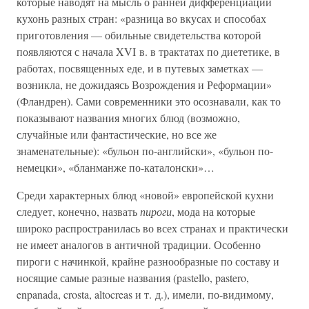
которые наводят на мысль о ранней дифференциации
кухонь разных стран: «разница во вкусах и способах
приготовления — обильные свидетельства которой
появляются с начала XVI в. в трактатах по диететике, в
работах, посвященных еде, и в путевых заметках —
возникла, не дожидаясь Возрождения и Реформации»
(Фландрен). Сами современники это осознавали, как то
показывают названия многих блюд (возможно,
случайные или фантастические, но все же
знаменательные): «бульон по-английски», «бульон по-
немецки», «бланманже по-каталонски»…
Среди характерных блюд «новой» европейской кухни
следует, конечно, назвать
пироги
, мода на которые
широко распространилась во всех странах и практически
не имеет аналогов в античной традиции. Особенно
пироги с начинкой, крайне разнообразные по составу и
носящие самые разные названия (pastello, pastero,
enpanada, crosta, altocreas и т. д.), имели, по-видимому,