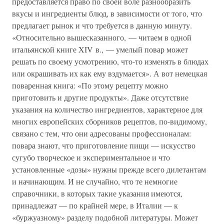
предоставляется право по своей воле разнообразить
вкусы и ингредиенты блюд, в зависимости от того, что
предлагает рынок и что требуется в данную минуту.
«Относительно вышесказанного, — читаем в одной
итальянской книге XIV в., — умелый повар может
решать по своему усмотрению, что-то изменять в блюдах
или окрашивать их как ему вздумается». А вот немецкая
поваренная книга: «По этому рецепту можно
приготовить и другие продукты». Даже отсутствие
указания на количество ингредиентов, характерное для
многих европейских сборников рецептов, по-видимому,
связано с тем, что они адресованы профессионалам:
повара знают, что приготовление пищи — искусство
сугубо творческое и экспериментальное и что
установленные «дозы» нужны прежде всего дилетантам
и начинающим. И не случайно, что те немногие
справочники, в которых такие указания имеются,
принадлежат — по крайней мере, в Италии — к
«буржуазному» разделу подобной литературы. Может