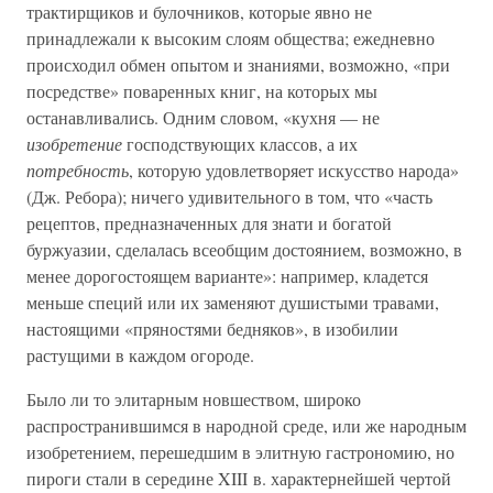
трактирщиков и булочников, которые явно не
принадлежали к высоким слоям общества; ежедневно
происходил обмен опытом и знаниями, возможно, «при
посредстве» поваренных книг, на которых мы
останавливались. Одним словом, «кухня — не
изобретение
господствующих классов, а их
потребность
, которую удовлетворяет искусство народа»
(Дж. Ребора); ничего удивительного в том, что «часть
рецептов, предназначенных для знати и богатой
буржуазии, сделалась всеобщим достоянием, возможно, в
менее дорогостоящем варианте»: например, кладется
меньше специй или их заменяют душистыми травами,
настоящими «пряностями бедняков», в изобилии
растущими в каждом огороде.
Было ли то элитарным новшеством, широко
распространившимся в народной среде, или же народным
изобретением, перешедшим в элитную гастрономию, но
пироги стали в середине XIII в. характернейшей чертой