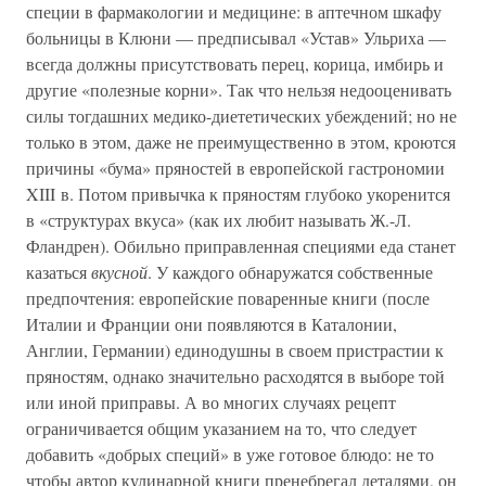
специи в фармакологии и медицине: в аптечном шкафу
больницы в Клюни — предписывал «Устав» Ульриха —
всегда должны присутствовать перец, корица, имбирь и
другие «полезные корни». Так что нельзя недооценивать
силы тогдашних медико-диететических убеждений; но не
только в этом, даже не преимущественно в этом, кроются
причины «бума» пряностей в европейской гастрономии
XIII в. Потом привычка к пряностям глубоко укоренится
в «структурах вкуса» (как их любит называть Ж.-Л.
Фландрен). Обильно приправленная специями еда станет
казаться
вкусной
. У каждого обнаружатся собственные
предпочтения: европейские поваренные книги (после
Италии и Франции они появляются в Каталонии,
Англии, Германии) единодушны в своем пристрастии к
пряностям, однако значительно расходятся в выборе той
или иной приправы. А во многих случаях рецепт
ограничивается общим указанием на то, что следует
добавить «добрых специй» в уже готовое блюдо: не то
чтобы автор кулинарной книги пренебрегал деталями, он