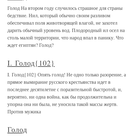
Голод На втором году случилось страшное для страны
бедствие. Нил, который обычно своим разливом
обеспечивал поля животворящей влагой, не захотел
дарить обычный уровень вод. Плодородный ил осел на
столь малой территории, что народ впал в панику. Что
ждет египтян? Голод?
I. Голод{102}
I. Голод{102} Опять голод! Не одно только разорение, а
прямое вымирание русского крестьянства идет в
последнее десятилетие с поразительной быстротой, и,
вероятно, ни одна война, как бы продолжительна и
упорна она ни была, не уносила такой массы жертв.
Против мужика
Голод