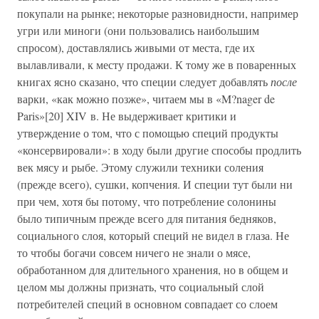
покупали на рынке; некоторые разновидности, например
угри или миноги (они пользовались наибольшим
спросом), доставлялись живыми от места, где их
вылавливали, к месту продажи. К тому же в поваренных
книгах ясно сказано, что специи следует добавлять
после
варки, «как можно позже», читаем мы в «M?nager de
Paris»[20] XIV в. Не выдерживает критики и
утверждение о том, что с помощью специй продукты
«консервировали»: в ходу были другие способы продлить
век мясу и рыбе. Этому служили техники соления
(прежде всего), сушки, копчения. И специи тут были ни
при чем, хотя бы потому, что потребление солонины
было типичным прежде всего для питания бедняков,
социального слоя, который специй не видел в глаза. Не
то чтобы богачи совсем ничего не знали о мясе,
обработанном для длительного хранения, но в общем и
целом мы должны признать, что социальный слой
потребителей специй в основном совпадает со слоем