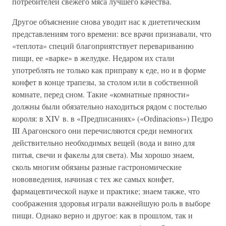
потребителей свежего мяса лучшего качества.
Другое объяснение снова уводит нас к диететическим
представлениям того времени: все врачи признавали, что
«теплота» специй благоприятствует перевариванию
пищи, ее «варке» в желудке. Недаром их стали
употреблять не только как приправу к еде, но и в форме
конфет в конце трапезы, за столом или в собственной
комнате, перед сном. Такие «комнатные пряности»
должны были обязательно находиться рядом с постелью
короля: в XIV в. в «Предписаниях» («Ordinacions») Педро
III Арагонского они перечисляются среди немногих
действительно необходимых вещей (вода и вино для
питья, свечи и факелы для света). Мы хорошо знаем,
сколь многим обязаны разные гастрономические
нововведения, начиная с тех же самых конфет,
фармацевтической науке и практике; знаем также, что
соображения здоровья играли важнейшую роль в выборе
пищи. Однако верно и другое: как в прошлом, так и