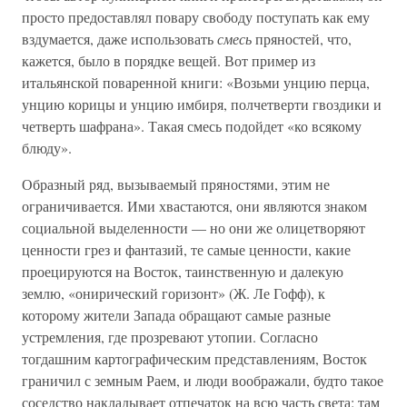
просто предоставлял повару свободу поступать как ему
вздумается, даже использовать
смесь
пряностей, что,
кажется, было в порядке вещей. Вот пример из
итальянской поваренной книги: «Возьми унцию перца,
унцию корицы и унцию имбиря, полчетверти гвоздики и
четверть шафрана». Такая смесь подойдет «ко всякому
блюду».
Образный ряд, вызываемый пряностями, этим не
ограничивается. Ими хвастаются, они являются знаком
социальной выделенности — но они же олицетворяют
ценности грез и фантазий, те самые ценности, какие
проецируются на Восток, таинственную и далекую
землю, «онирический горизонт» (Ж. Ле Гофф), к
которому жители Запада обращают самые разные
устремления, где прозревают утопии. Согласно
тогдашним картографическим представлениям, Восток
граничил с земным Раем, и люди воображали, будто такое
соседство накладывает отпечаток на всю часть света: там