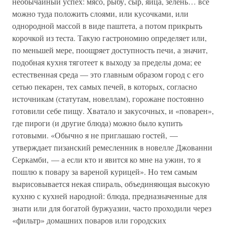
необычайный успех: мясо, рыбу, сыр, яйца, зелень… все
можно туда положить слоями, или кусочками, или
однородной массой в виде паштета, а потом прикрыть
корочкой из теста. Такую гастрономию определяет или,
по меньшей мере, поощряет доступность печи, а значит,
подобная кухня тяготеет к выходу за пределы дома; ее
естественная среда — это главным образом город с его
сетью пекарен, тех самых печей, в которых, согласно
источникам (статутам, новеллам), горожане постоянно
готовили себе пищу. Хватало и закусочных, и «поварен»,
где пироги (и другие блюда) можно было купить
готовыми. «Обычно я не приглашаю гостей, —
утверждает пизанский ремесленник в новелле Джованни
Серкамби, — а если кто и явится ко мне на ужин, то я
пошлю к повару за вареной курицей». Но тем самым
вырисовывается некая спираль, объединяющая высокую
кухню с кухней народной: блюда, предназначенные для
знати или для богатой буржуазии, часто проходили через
«фильтр» домашних поваров или городских