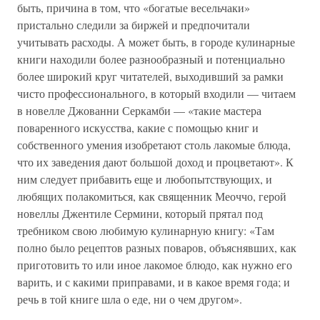
быть, причина в том, что «богатые весельчаки»
пристально следили за биржей и предпочитали
учитывать расходы. А может быть, в городе кулинарные
книги находили более разнообразный и потенциально
более широкий круг читателей, выходивший за рамки
чисто профессионального, в который входили — читаем
в новелле Джованни Серкамби — «такие мастера
поваренного искусства, какие с помощью книг и
собственного умения изобретают столь лакомые блюда,
что их заведения дают большой доход и процветают». К
ним следует прибавить еще и любопытствующих, и
любящих полакомиться, как священник Меоччо, герой
новеллы Джентиле Сермини, который прятал под
требником свою любимую кулинарную книгу: «Там
полно было рецептов разных поваров, объяснявших, как
приготовить то или иное лакомое блюдо, как нужно его
варить, и с какими приправами, и в какое время года; и
речь в той книге шла о еде, ни о чем другом».