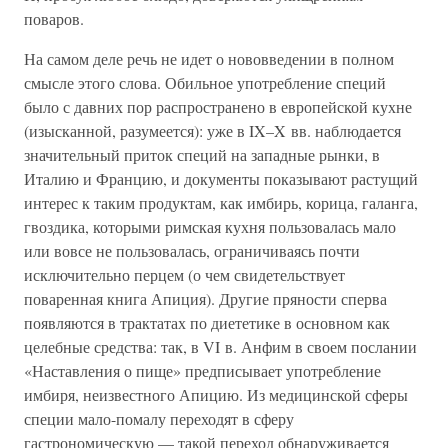
поваров.
На самом деле речь не идет о нововведении в полном
смысле этого слова. Обильное употребление специй
было с давних пор распространено в европейской кухне
(изысканной, разумеется): уже в IX–X вв. наблюдается
значительный приток специй на западные рынки, в
Италию и Францию, и документы показывают растущий
интерес к таким продуктам, как имбирь, корица, галанга,
гвоздика, которыми римская кухня пользовалась мало
или вовсе не пользовалась, ограничиваясь почти
исключительно перцем (о чем свидетельствует
поваренная книга Апиция). Другие пряности сперва
появляются в трактатах по диететике в основном как
целебные средства: так, в VI в. Анфим в своем послании
«Наставления о пище» предписывает употребление
имбиря, неизвестного Апицию. Из медицинской сферы
специи мало-помалу переходят в сферу
гастрономическую — такой переход обнаруживается