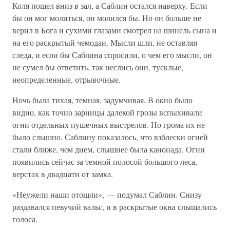
Коля пошел вниз в зал, а Саблин остался наверху. Если
бы он мог молиться, он молился бы. Но он больше не
верил в Бога и сухими глазами смотрел на шинель сына и
на его раскрытый чемодан. Мысли шли, не оставляя
следа, и если бы Саблина спросили, о чем его мысли, он
не сумел бы ответить, так неслись они, тусклые,
неопределенные, отрывочные.
Ночь была тихая, темная, задумчивая. В окно было
видно, как точно зарницы далекой грозы вспыхивали
огни отдельных пушечных выстрелов. Но грома их не
было слышно. Саблину показалось, что взблески огней
стали ближе, чем днем, слышнее была канонада. Огни
появились сейчас за темной полосой большого леса,
верстах в двадцати от замка.
«Неужели наши отошли», — подумал Саблин. Снизу
раздавался певучий вальс, и в раскрытые окна слышались
голоса.