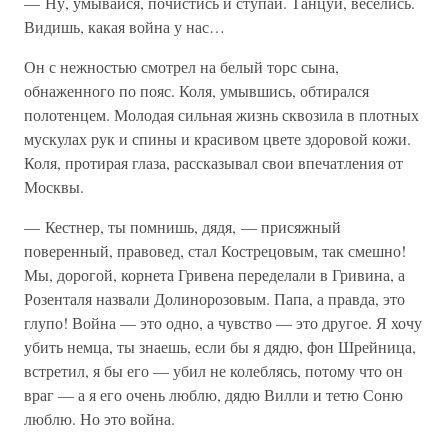
— Ну, умывайся, почистись и ступай. Танцуй, веселись.
Видишь, какая война у нас…
Он с нежностью смотрел на белый торс сына,
обнаженного по пояс. Коля, умывшись, обтирался
полотенцем. Молодая сильная жизнь сквозила в плотных
мускулах рук и спины и красивом цвете здоровой кожи.
Коля, протирая глаза, рассказывал свои впечатления от
Москвы.
— Кестнер, ты помнишь, дядя, — присяжный
поверенный, правовед, стал Кострецовым, так смешно!
Мы, дорогой, корнета Гривена переделали в Гривина, а
Розенталя назвали Долинорозовым. Папа, а правда, это
глупо! Война — это одно, а чувство — это другое. Я хочу
убить немца, ты знаешь, если бы я дядю, фон Шрейница,
встретил, я бы его — убил не колеблясь, потому что он
враг — а я его очень люблю, дядю Вилли и тетю Соню
люблю. Но это война.