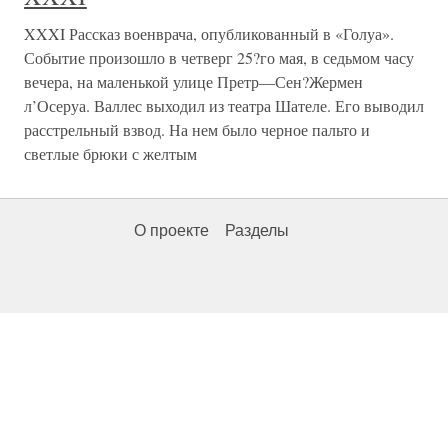
XXXI Рассказ военврача, опубликованный в «Голуа».
Событие произошло в четверг 25?го мая, в седьмом часу
вечера, на маленькой улице Претр—Сен?Жермен
л’Осеруа. Валлес выходил из театра Шателе. Его выводил
расстрельный взвод. На нем было черное пальто и
светлые брюки с желтым
О проекте
Разделы