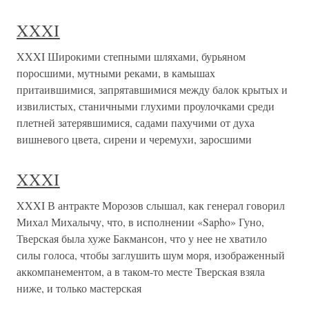
XXXI
XXXI Широкими степными шляхами, бурьяном
поросшими, мутными реками, в камышах
притаившимися, запрятавшимися между балок крытых и
извилистых, станичными глухими проулочками среди
плетней затерявшимися, садами пахучими от духа
вишневого цвета, сирени и черемухи, заросшими
XXXI
XXXI В антракте Морозов слышал, как генерал говорил
Михал Михалычу, что, в исполнении «Sapho» Гуно,
Тверская была хуже Бакмансон, что у нее не хватило
силы голоса, чтобы заглушить шум моря, изображенный
аккомпанементом, а в таком-то месте Тверская взяла
ниже, и только мастерская