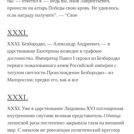
бы! — ответил я. — Ведь вы, Яков Лаврентьевич,
принесли на алтарь Победы свою кровь. Не удивлюсь,
если награду получите". — "Свое
XXXI.
XXXI. Безбородко, — Александр Андреевич, — в
царствование Екатерины возведен в графское
достоинство. Император Павел I скроил из Безбородко
перваго пожалованнаго князя Российской империи с
титулом светлости.Происхождение Безбородко—из
Малороссии; предки его, как и все
XXXI.
XXXI. Уже в царствование Людовика XVI поглощенная
внутренними смутами великая представитель-116ница
латинской расы постепенно закрывала глаза на внешний
мир. С началом же революции политический кругозор