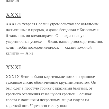
напевая
XXXI
XXXI 28 февраля Саблин утром объехал все батальоны,
назначенные в прорыв, и долго беседовал с Козловым и
батальонными командирами. Он видел полную
уверенность в успехе.— Люди, ваше превосходительство,
хотят, чтобы поскорее началось, — сказал пожилой
капитан.— А не
XXXI
XXXI У Ленина были коротенькие ножки и длинное
туловище с ясно обозначенным круглым животом. Он
был одет в простую тройку с красными бантами, от
красного освещения казавшуюся красной. Большая
голова с маленьким некрасивым лицом сидела на
короткой шее. Через всю голову шла