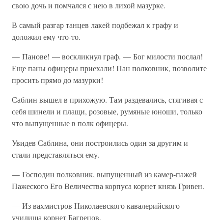
свою дочь и помчался с нею в лихой мазурке.
В самый разгар танцев лакей подбежал к графу и
доложил ему что-то.
— Панове! — воскликнул граф. — Бог милости послал!
Еще паны офицеры приехали! Пан полковник, позволите
просить прямо до мазурки!
Саблин вышел в прихожую. Там раздевались, стягивая с
себя шинели и плащи, розовые, румяные юноши, только
что выпущенные в полк офицеры.
Увидев Саблина, они построились один за другим и
стали представляться ему.
— Господин полковник, выпущенный из камер-пажей
Пажеского Его Величества корпуса корнет князь Гривен.
— Из вахмистров Николаевского кавалерийского
училища корнет Багрецов.