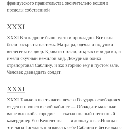
французского правительства окончательно вошел в
пределы собственной
XXXI
XXXI В эскадроне было пусто и прохладно. Все окна
были раскрыты настежь. Матрацы, одеяла и подушки
вынесены на двор. Кровати стояли, открыв свои доски, и
имели скучный нежилой вид. Дежурный бойко
отрапортовал Саблину, и эхо вторило ему в пустом зале.
Человек двенадцать солдат,
XXXI
XXXI Только в шесть часов вечера Государь освободился
от дел и прошел в свой кабинет.— Обождите маленько,
ваше высокоблагородие, — сказал полный почтенный
камердинер Его Величества, — я доложу о вас.Иногда в
эти часы Государь призывал к себе Саблина и беседовал с