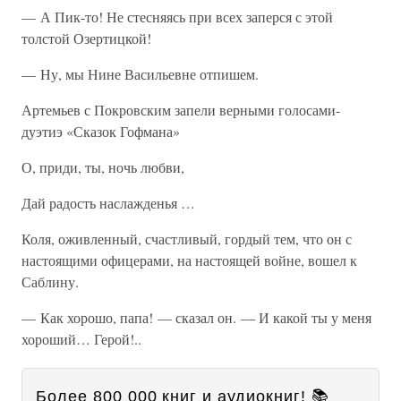
— А Пик-то! Не стесняясь при всех заперся с этой
толстой Озертицкой!
— Ну, мы Нине Васильевне отпишем.
Артемьев с Покровским запели верными голосами-
дуэтиэ «Сказок Гофмана»
О, приди, ты, ночь любви,
Дай радость наслажденья …
Коля, оживленный, счастливый, гордый тем, что он с
настоящими офицерами, на настоящей войне, вошел к
Саблину.
— Как хорошо, папа! — сказал он. — И какой ты у меня
хороший… Герой!..
Более 800 000 книг и аудиокниг! 📚