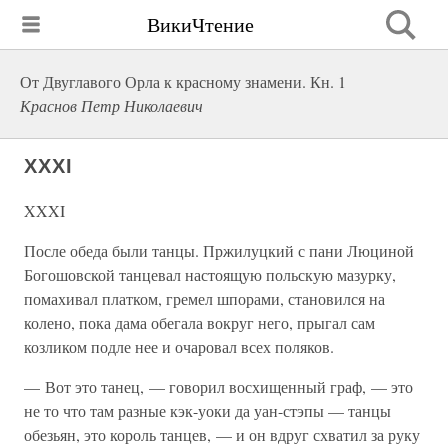
ВикиЧтение
От Двуглавого Орла к красному знамени. Кн. 1
Краснов Петр Николаевич
XXXI
XXXI
После обеда были танцы. Пржилуцкий с пани Люциной
Богошовской танцевал настоящую польскую мазурку,
помахивал платком, гремел шпорами, становился на
колено, пока дама обегала вокруг него, прыгал сам
козликом подле нее и очаровал всех поляков.
— Вот это танец, — говорил восхищенный граф, — это
не то что там разные кэк-уоки да уан-стэпы — танцы
обезьян, это король танцев, — и он вдруг схватил за руку