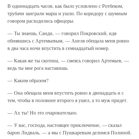
В одиннадцать часов, как было условлено с Ротбеком,
трубачи заиграли марш и ушли. По коридору с шумным
говором расходились офицеры.
— Ты знаешь, Санди, — говорил Покровский, идя
обнявшись с Артемьевым, — Анеля обещала меня ровно
в два часа ночи впустить в семнадцатый номер.
— Какая же ты скотина, — смеясь говорил Артемьев, —
ведь ты мне рога наставишь.
— Каким образом?
— Она обещала меня впустить ровно в двенадцать и с
тем, чтобы в половине второго я ушел, а то муж придет.
— Ах ты! Но это очаровательно.
— У вас, господа, настоящее приключение, — сказал
барон Лидваль, — а мы с Пушкаревым делимся Полиной.