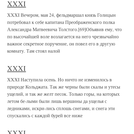
XXXI
XXXI Вечером, мая 24, фельдмаршал князь Голицын
потребовал к себе капитана Преображенского полка
Александра Матвеевича Толстого.[69]Объявив ему, что
по высочайшей воле возлагается на него чрезвычайно
важное секретное поручение, он повел его в другую
комнату. Там стоял налой
XXXI
XXXI Наступила осень. Но ничто не изменилось в
природе Кольджата. Так же черны были скалы и утесы
ущелий, и так же желт песок. Только горы, на которых
летом бе-лыми были лишь вершины да ущелья с
ледниками, искри-лись сплошь снегами, и снега эти
спускались с каждой бурей все ниже
XXXI