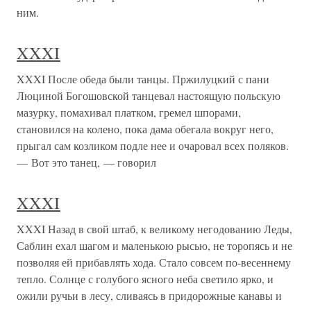
ним.
XXXI
XXXI После обеда были танцы. Пржилуцкий с пани
Люциной Богошовской танцевал настоящую польскую
мазурку, помахивал платком, гремел шпорами,
становился на колено, пока дама обегала вокруг него,
прыгал сам козликом подле нее и очаровал всех поляков.
— Вот это танец, — говорил
XXXI
XXXI Назад в свой штаб, к великому негодованию Леды,
Саблин ехал шагом и маленькою рысью, не торопясь и не
позволяя ей прибавлять хода. Стало совсем по-весеннему
тепло. Солнце с голубого ясного неба светило ярко, и
ожили ручьи в лесу, сливаясь в придорожные канавы и