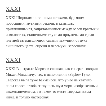
XXXI
XXXI Широкими степными шляхами, бурьяном
поросшими, мутными реками, в камышах
притаившимися, запрятавшимися между балок крытых и
извилистых, станичными глухими проулочками среди
плетней затерявшимися, садами пахучими от духа
вишневого цвета, сирени и черемухи, заросшими
XXXI
XXXI В антракте Морозов слышал, как генерал говорил
Михал Михалычу, что, в исполнении «Sapho» Гуно,
Тверская была хуже Бакмансон, что у нее не хватило
силы голоса, чтобы заглушить шум моря, изображенный
аккомпанементом, а в таком-то месте Тверская взяла
ниже, и только мастерская