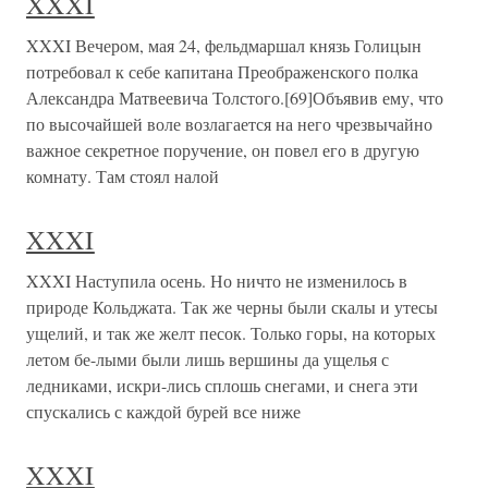
XXXI
XXXI Вечером, мая 24, фельдмаршал князь Голицын
потребовал к себе капитана Преображенского полка
Александра Матвеевича Толстого.[69]Объявив ему, что
по высочайшей воле возлагается на него чрезвычайно
важное секретное поручение, он повел его в другую
комнату. Там стоял налой
XXXI
XXXI Наступила осень. Но ничто не изменилось в
природе Кольджата. Так же черны были скалы и утесы
ущелий, и так же желт песок. Только горы, на которых
летом бе-лыми были лишь вершины да ущелья с
ледниками, искри-лись сплошь снегами, и снега эти
спускались с каждой бурей все ниже
XXXI