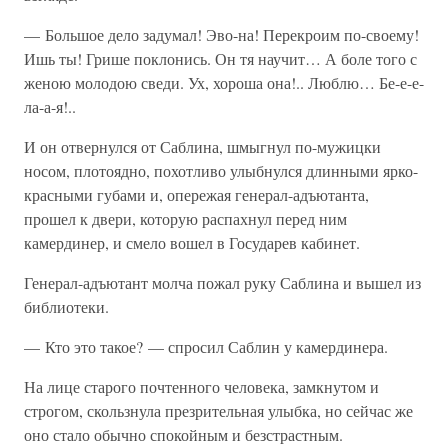
— Большое дело задумал! Эво-на! Перекроим по-своему!
Ишь ты! Грише поклонись. Он тя научит… А боле того с
женою молодою сведи. Ух, хороша она!.. Люблю… Бе-е-е-
ла-а-я!..
И он отвернулся от Саблина, шмыгнул по-мужицки
носом, плотоядно, похотливо улыбнулся длинными ярко-
красными губами и, опережая генерал-адъютанта,
прошел к двери, которую распахнул перед ним
камердинер, и смело вошел в Государев кабинет.
Генерал-адъютант молча пожал руку Саблина и вышел из
библиотеки.
— Кто это такое? — спросил Саблин у камердинера.
На лице старого почтенного человека, замкнутом и
строгом, скользнула презрительная улыбка, но сейчас же
оно стало обычно спокойным и безстрастным.