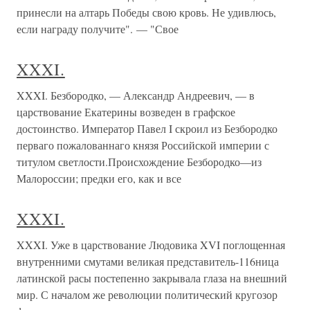
принесли на алтарь Победы свою кровь. Не удивлюсь,
если награду получите". — "Свое
XXXI.
XXXI. Безбородко, — Александр Андреевич, — в
царствование Екатерины возведен в графское
достоинство. Император Павел I скроил из Безбородко
перваго пожалованнаго князя Российской империи с
титулом светлости.Происхождение Безбородко—из
Малороссии; предки его, как и все
XXXI.
XXXI. Уже в царствование Людовика XVI поглощенная
внутренними смутами великая представитель-116ница
латинской расы постепенно закрывала глаза на внешний
мир. С началом же революции политический кругозор