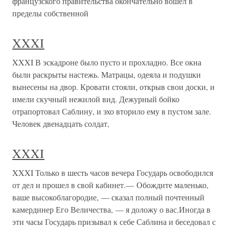
французского правительства окончательно вошел в
пределы собственной
XXXI
XXXI В эскадроне было пусто и прохладно. Все окна
были раскрыты настежь. Матрацы, одеяла и подушки
вынесены на двор. Кровати стояли, открыв свои доски, и
имели скучный нежилой вид. Дежурный бойко
отрапортовал Саблину, и эхо вторило ему в пустом зале.
Человек двенадцать солдат,
XXXI
XXXI Только в шесть часов вечера Государь освободился
от дел и прошел в свой кабинет.— Обождите маленько,
ваше высокоблагородие, — сказал полный почтенный
камердинер Его Величества, — я доложу о вас.Иногда в
эти часы Государь призывал к себе Саблина и беседовал с