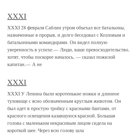
XXXI
XXXI 28 февраля Саблин утром объехал все батальоны,
назначенные в прорыв, и долго беседовал с Козловым и
батальонными командирами. Он видел полную
уверенность в успехе.— Люди, ваше превосходительство,
хотят, чтобы поскорее началось, — сказал пожилой
капитан.— А не
XXXI
XXXI У Ленина были коротенькие ножки и длинное
туловище с ясно обозначенным круглым животом. Он
был одет в простую тройку с красными бантами, от
красного освещения казавшуюся красной. Большая
голова с маленьким некрасивым лицом сидела на
короткой шее. Через всю голову шла