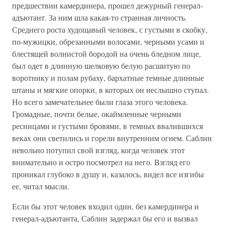
предшествии камердинера, прошел дежурный генерал-
адъютант. За ним шла какая-то странная личность.
Среднего роста худощавый человек, с густыми в скобку,
по-мужицки, обрезанными волосами, черными усами и
блестящей волнистой бородой на очень бледном лице,
был одет в длинную шелковую белую расшитую по
воротнику и полам рубаху, бархатные темные длинные
штаны и мягкие опорки, в которых он неслышно ступал.
Но всего замечательнее были глаза этого человека.
Громадные, почти белые, окаймленные черными
ресницами и густыми бровями, в темных ввалившихся
веках они светились и горели внутренним огнем. Саблин
невольно потупил свой взгляд, когда человек этот
внимательно и остро посмотрел на него. Взгляд его
проникал глубоко в душу и, казалось, видел все изгибы
ее, читал мысли.
Если бы этот человек входил один, без камердинера и
генерал-адъютанта, Саблин задержал бы его и вызвал