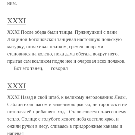
ним.
XXXI
XXXI После обеда были танцы. Пржилуцкий с пани
Люциной Богошовской танцевал настоящую польскую
мазурку, помахивал платком, гремел шпорами,
становился на колено, пока дама обегала вокруг него,
прыгал сам козликом подле нее и очаровал всех поляков.
— Вот это танец, — говорил
XXXI
XXXI Назад в свой штаб, к великому негодованию Леды,
Саблин ехал шагом и маленькою рысью, не торопясь и не
позволяя ей прибавлять хода. Стало совсем по-весеннему
тепло. Солнце с голубого ясного неба светило ярко, и
ожили ручьи в лесу, сливаясь в придорожные канавы и
напевая