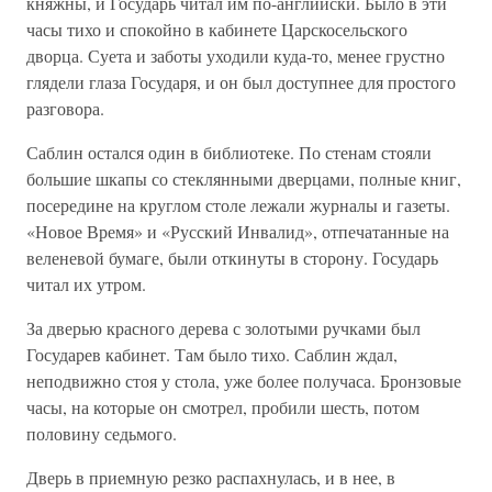
княжны, и Государь читал им по-английски. Было в эти
часы тихо и спокойно в кабинете Царскосельского
дворца. Суета и заботы уходили куда-то, менее грустно
глядели глаза Государя, и он был доступнее для простого
разговора.
Саблин остался один в библиотеке. По стенам стояли
большие шкапы со стеклянными дверцами, полные книг,
посередине на круглом столе лежали журналы и газеты.
«Новое Время» и «Русский Инвалид», отпечатанные на
веленевой бумаге, были откинуты в сторону. Государь
читал их утром.
За дверью красного дерева с золотыми ручками был
Государев кабинет. Там было тихо. Саблин ждал,
неподвижно стоя у стола, уже более получаса. Бронзовые
часы, на которые он смотрел, пробили шесть, потом
половину седьмого.
Дверь в приемную резко распахнулась, и в нее, в