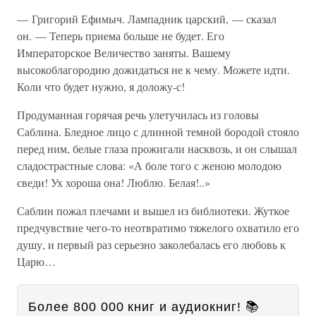
— Григорий Ефимыч. Лампадник царский, — сказал
он. — Теперь приема больше не будет. Его
Императорское Величество заняты. Вашему
высокоблагородию дожидаться не к чему. Можете идти.
Коли что будет нужно, я доложу-с!
Продуманная горячая речь улетучилась из головы
Саблина. Бледное лицо с длинной темной бородой стояло
перед ним, белые глаза прожигали насквозь, и он слышал
сладострастные слова: «А боле того с женою молодою
сведи! Ух хороша она! Люблю. Белая!..»
Саблин пожал плечами и вышел из библиотеки. Жуткое
предчувствие чего-то неотвратимо тяжелого охватило его
душу, и первый раз серьезно заколебалась его любовь к
Царю…
Более 800 000 книг и аудиокниг! 📚