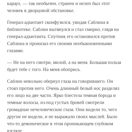
караул, — так необычен, странен и нелеп был этот
человек в дворцовой обстановке.
Генерал-адъютант сконфузился, увидав Саблина в
библиотеке. Саблин вытянулся и стал смирно, глядя на
генерал-адъютанта. Спутник его остановился против
Саблина и пронизал его своими необыкновенными
глазами.
— Не на него смотри, милой, а на меня. Большая польза
будет тебе с того. На меня обопрись.
Саблин невольно обернул глаза на говорившего. Он
стоял против него. Очень длинный белый нос разделял
его лицо на две части. Ярко блестела темная борода и
темные волосы, из-под густых бровей смотрели
громадные нечеловеческие глаза. Они видели то, чего
другие не видели, и не выражали своих мыслей. Было
что-то демоническое в этом проникающем глубоком
взгляде.