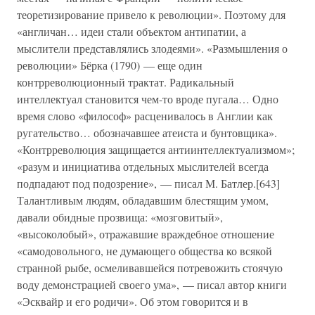
теоретизирование привело к революции». Поэтому для
«англичан… идеи стали объектом антипатии, а
мыслители представлялись злодеями». «Размышления о
революции» Бёрка (1790) — еще один
контрреволюционный трактат. Радикальный
интеллектуал становится чем-то вроде пугала… Одно
время слово «философ» расценивалось в Англии как
ругательство… обозначавшее атеиста и бунтовщика».
«Контрреволюция защищается антиинтеллектуализмом»;
«разум и инициатива отдельных мыслителей всегда
подпадают под подозрение», — писал М. Батлер.[643]
Талантливым людям, обладавшим блестящим умом,
давали обидные прозвища: «мозговитый»,
«высоколобый», отражавшие враждебное отношение
«самодовольного, не думающего общества ко всякой
странной рыбе, осмеливавшейся потревожить стоячую
воду демонстрацией своего ума», — писал автор книги
«Эсквайр и его родичи». Об этом говорится и в