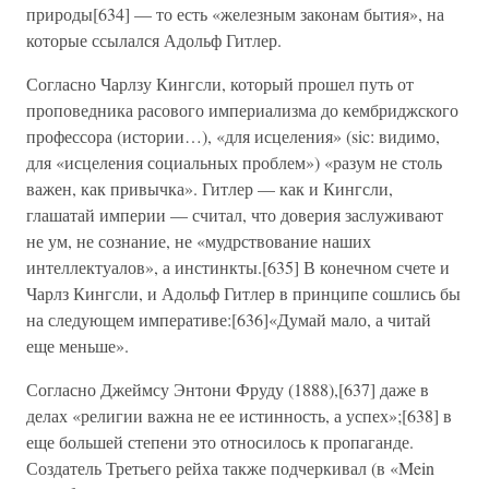
природы[634] — то есть «железным законам бытия», на
которые ссылался Адольф Гитлер.
Согласно Чарлзу Кингсли, который прошел путь от
проповедника расового империализма до кембриджского
профессора (истории…), «для исцеления» (sic: видимо,
для «исцеления социальных проблем») «разум не столь
важен, как привычка». Гитлер — как и Кингсли,
глашатай империи — считал, что доверия заслуживают
не ум, не сознание, не «мудрствование наших
интеллектуалов», а инстинкты.[635] В конечном счете и
Чарлз Кингсли, и Адольф Гитлер в принципе сошлись бы
на следующем императиве:[636]«Думай мало, а читай
еще меньше».
Согласно Джеймсу Энтони Фруду (1888),[637] даже в
делах «религии важна не ее истинность, а успех»;[638] в
еще большей степени это относилось к пропаганде.
Создатель Третьего рейха также подчеркивал (в «Mein