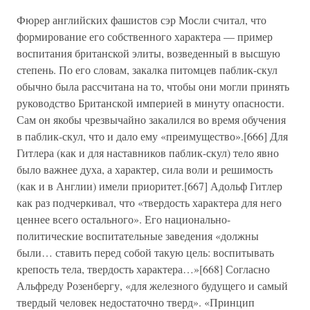
Фюрер английских фашистов сэр Мосли считал, что
формирование его собственного характера — пример
воспитания британской элиты, возведенный в высшую
степень. По его словам, закалка питомцев паблик-скул
обычно была рассчитана на то, чтобы они могли принять
руководство Британской империей в минуту опасности.
Сам он якобы чрезвычайно закалился во время обучения
в паблик-скул, что и дало ему «преимущество».[666] Для
Гитлера (как и для наставников паблик-скул) тело явно
было важнее духа, а характер, сила воли и решимость
(как и в Англии) имели приоритет.[667] Адольф Гитлер
как раз подчеркивал, что «твердость характера для него
ценнее всего остального». Его национально-
политические воспитательные заведения «должны
были… ставить перед собой такую цель: воспитывать
крепость тела, твердость характера…»[668] Согласно
Альфреду Розенбергу, «для железного будущего и самый
твердый человек недостаточно тверд». «Принцип