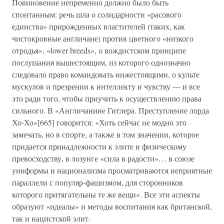
Повиновение непременно должно было быть
спонтанным: речь шла о солидарности «расового
единства» прирожденных властителей (таких, как
чистокровные англичане) против цветного «низкого
отродья», «lower breeds», о вождистском принципе
послушания вышестоящим, из которого однозначно
следовало право командовать нижестоящими, о культе
мускулов и презрении к интеллекту и чувству — и все
это ради того, чтобы приучить к осуществлению права
сильного. В «Англичанине Гитлера. Преступление лорда
Хо-Хо»[665] говорится: «Хоть сейчас не модно это
замечать, но в спорте, а также в том значении, которое
придается принадлежности к элите и физическому
превосходству, в лозунге «сила в радости»… в союзе
униформы и национализма просматриваются неприятные
параллели с популяр-фашизмом, для сторонников
которого притягательны те же вещи». Все эти аспекты
образуют «идеалы» и методы воспитания как британской,
так и нацистской элит.