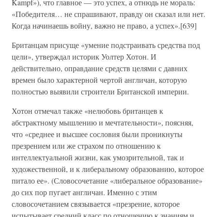
Kampf»), что главное — это успех, а отнюдь не мораль:
«Победителя… не спрашивают, правду он сказал или нет.
Когда начинаешь войну, важно не право, а успех».[639]
Британцам присуще «умение подстраивать средства под
цели», утверждал историк Уолтер Хотон. И
действительно, оправдание средств целями с давних
времен было характерной чертой англичан, которую
полностью выявили строители Британской империи.
Хотон отмечал также «нелюбовь британцев к
абстрактному мышлению и мечтательности», поясняя,
что «среднее и высшее сословия были проникнуты
презрением или же страхом по отношению к
интеллектуальной жизни, как умозрительной, так и
художественной, и к либеральному образованию, которое
питало ее». (Словосочетание «либеральное образование»
до сих пор пугает англичан. Именно с этим
словосочетанием связывается «презрение, которое
испытывает средний класс по отношению к знаниям и