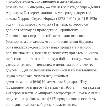
«приобретением, сохранением и дальнейшим
развитием… империи», — так лет за пять до учреждения
Адольфом Гитлером «наполас» утверждал директор
школы Харроу, Сирил Норвуд (1875–1956).[645] В 1936
году — год мирового успеха Гитлера, которого он
добился благодаря проведению Берлинских
Олимпийских игр, — в той же Англии все еще
бесспорным считалось, что при воспитании будущих
британских вождей спорту надо придавать намного
больше значения, нежели интеллекту; при этом «никого
не беспокоило, что паблик-скул-бойз не станут мыслить
самостоятельно — неважно, о политике или о чем-то
другом… Для большинства учеников и их наставников
наука оставалась чем-то недостойным
джентльмена…»[646] И замечание Бернарда Шоу
(сделанное им в пьесе «На мели» в 1933 г. — год захвата
Гитлером власти) о «широко распространенном в Англии
недуге — атрофии мозга»[647] вряд ли могло ослабить
волю англосаксонской расы к власти во имя