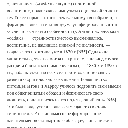
однотипность («гляйхшальтунг») спонтанной,
воспитание, подавлявшее импульсы социальной этики и
тем более порывы к интеллектуальному своеобразию, и
формировавшее из индивидуума унифицированный тип
за счет того, что его особенности (в Англии их называли
«oddities» — странности) жестоко высмеивались,
воспитание, не щадившее никакой гениальности, —
подвергалось критике уже в 1870 г.[655] Однако не
удивительно, что, несмотря на критику, в период самого
расцвета британского империализма, «в 1880-х и 1890-х
гг., паблик-скул изо всех сил противодействовали…
развитию оригинального мышления. Большинство
питомцев Итона и Харроу училось подгонять свои мысли
под общепринятый образец и формировать свою
личность, ориентируясь на господствующий тип».[656]
Это был вклад усиливавшегося мещанства в столь
типичное для Англии «массовое формирование
джентельменов стандартного образца», в английский
«гляйхшальтунг».