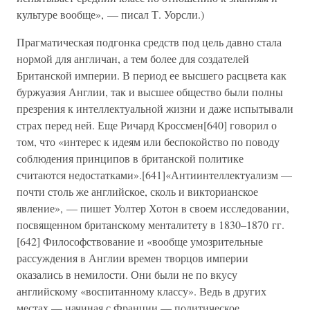
культуре вообще», — писал Т. Уорсли.)
Прагматическая подгонка средств под цель давно стала
нормой для англичан, а тем более для создателей
Британской империи. В период ее высшего расцвета как
буржуазия Англии, так и высшее общество были полны
презрения к интеллектуальной жизни и даже испытывали
страх перед ней. Еще Ричард Кроссмен[640] говорил о
том, что «интерес к идеям или беспокойство по поводу
соблюдения принципов в британской политике
считаются недостатками».[641]«Антиинтеллектуализм —
почти столь же английское, сколь и викторианское
явление», — пишет Уолтер Хотон в своем исследовании,
посвященном британскому менталитету в 1830–1870 гг.
[642] Философствование и «вообще умозрительные
рассуждения в Англии времен творцов империи
оказались в немилости. Они были не по вкусу
английскому «воспитанному классу». Ведь в других
местах — начиная с Франции — политическое