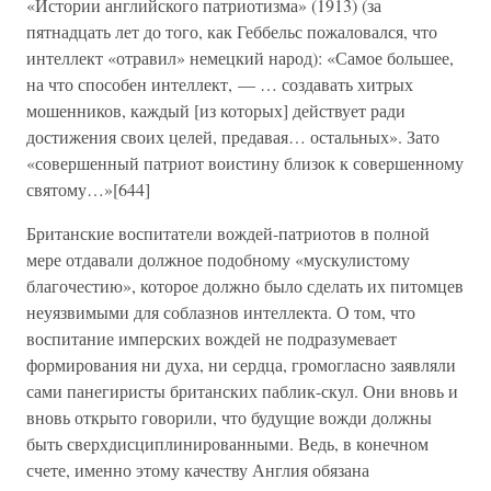
«Истории английского патриотизма» (1913) (за
пятнадцать лет до того, как Геббельс пожаловался, что
интеллект «отравил» немецкий народ): «Самое большее,
на что способен интеллект, — … создавать хитрых
мошенников, каждый [из которых] действует ради
достижения своих целей, предавая… остальных». Зато
«совершенный патриот воистину близок к совершенному
святому…»[644]
Британские воспитатели вождей-патриотов в полной
мере отдавали должное подобному «мускулистому
благочестию», которое должно было сделать их питомцев
неуязвимыми для соблазнов интеллекта. О том, что
воспитание имперских вождей не подразумевает
формирования ни духа, ни сердца, громогласно заявляли
сами панегиристы британских паблик-скул. Они вновь и
вновь открыто говорили, что будущие вожди должны
быть сверхдисциплинированными. Ведь, в конечном
счете, именно этому качеству Англия обязана