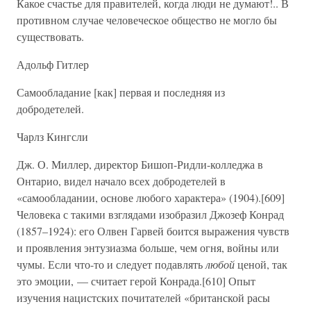
Какое счастье для правителей, когда люди не думают!.. В
противном случае человеческое общество не могло бы
существовать.
Адольф Гитлер
Самообладание [как] первая и последняя из
добродетелей.
Чарлз Кингсли
Дж. О. Миллер, директор Бишоп-Ридли-колледжа в
Онтарио, видел начало всех добродетелей в
«самообладании, основе любого характера» (1904).[609]
Человека с такими взглядами изобразил Джозеф Конрад
(1857–1924): его Олвен Гарвей боится выражения чувств
и проявления энтузиазма больше, чем огня, войны или
чумы. Если что-то и следует подавлять
любой
ценой, так
это эмоции, — считает герой Конрада.[610] Опыт
изучения нацистских почитателей «британской расы