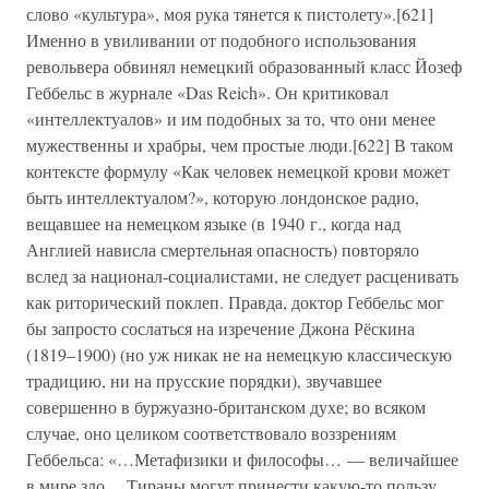
слово «культура», моя рука тянется к пистолету».[621]
Именно в увиливании от подобного использования
револьвера обвинял немецкий образованный класс Йозеф
Геббельс в журнале «Das Reich». Он критиковал
«интеллектуалов» и им подобных за то, что они менее
мужественны и храбры, чем простые люди.[622] В таком
контексте формулу «Как человек немецкой крови может
быть интеллектуалом?», которую лондонское радио,
вещавшее на немецком языке (в 1940 г., когда над
Англией нависла смертельная опасность) повторяло
вслед за национал-социалистами, не следует расценивать
как риторический поклеп. Правда, доктор Геббельс мог
бы запросто сослаться на изречение Джона Рёскина
(1819–1900) (но уж никак не на немецкую классическую
традицию, ни на прусские порядки), звучавшее
совершенно в буржуазно-британском духе; во всяком
случае, оно целиком соответствовало воззрениям
Геббельса: «…Метафизики и философы… — величайшее
в мире зло… Тираны могут принести какую-то пользу,