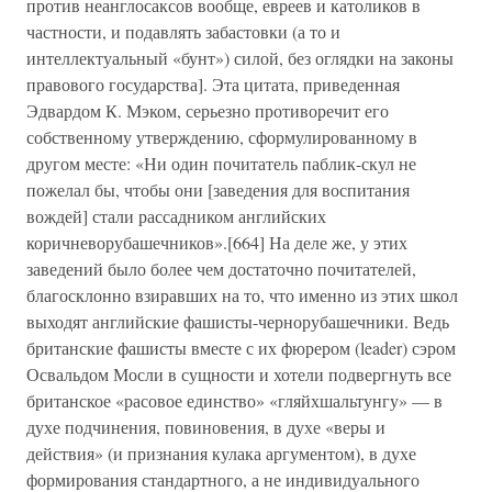
против неанглосаксов вообще, евреев и католиков в
частности, и подавлять забастовки (а то и
интеллектуальный «бунт») силой, без оглядки на законы
правового государства]. Эта цитата, приведенная
Эдвардом К. Мэком, серьезно противоречит его
собственному утверждению, сформулированному в
другом месте: «Ни один почитатель паблик-скул не
пожелал бы, чтобы они [заведения для воспитания
вождей] стали рассадником английских
коричневорубашечников».[664] На деле же, у этих
заведений было более чем достаточно почитателей,
благосклонно взиравших на то, что именно из этих школ
выходят английские фашисты-чернорубашечники. Ведь
британские фашисты вместе с их фюрером (leader) сэром
Освальдом Мосли в сущности и хотели подвергнуть все
британское «расовое единство» «гляйхшальтунгу» — в
духе подчинения, повиновения, в духе «веры и
действия» (и признания кулака аргументом), в духе
формирования стандартного, а не индивидуального