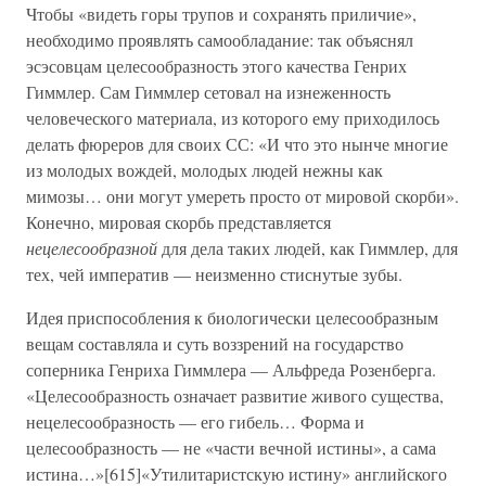
Чтобы «видеть горы трупов и сохранять приличие»,
необходимо проявлять самообладание: так объяснял
эсэсовцам целесообразность этого качества Генрих
Гиммлер. Сам Гиммлер сетовал на изнеженность
человеческого материала, из которого ему приходилось
делать фюреров для своих СС: «И что это нынче многие
из молодых вождей, молодых людей нежны как
мимозы… они могут умереть просто от мировой скорби».
Конечно, мировая скорбь представляется
нецелесообразной
для дела таких людей, как Гиммлер, для
тех, чей императив — неизменно стиснутые зубы.
Идея приспособления к биологически целесообразным
вещам составляла и суть воззрений на государство
соперника Генриха Гиммлера — Альфреда Розенберга.
«Целесообразность означает развитие живого существа,
нецелесообразность — его гибель… Форма и
целесообразность — не «части вечной истины», а сама
истина…»[615]«Утилитаристскую истину» английского