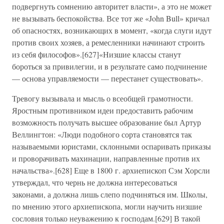
подвергнуть сомнению авторитет власти», а это не может
не вызывать беспокойства. Все тот же «John Bull» кричал
об опасностях, возникающих в момент, «когда слуги идут
против своих хозяев, а ремесленники начинают строить
из себя философов».[627]«Низшие классы станут
бороться за привилегии, и в результате само подчинение
— основа управляемости — перестанет существовать».
Тревогу вызывала и мысль о всеобщей грамотности.
Яростным противником идеи предоставить рабочим
возможность получать высшее образование был Артур
Веллингтон: «Люди подобного сорта становятся так
называемыми юристами, склонными оспаривать приказы
и проворачивать махинации, направленные против их
начальства».[628] Еще в 1800 г. архиепископ Сэм Хорсли
утверждал, что чернь не должна интересоваться
законами, а должна лишь слепо подчиняться им. Школы,
по мнению этого архиепископа, могли научить низшие
сословия только неуважению к господам.[629] В такой