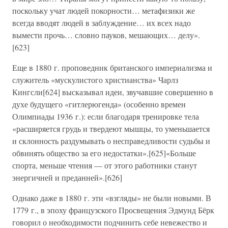
поскольку учат людей покорности… метафизики же
всегда вводят людей в заблуждение… их всех надо
вымести прочь… словно пауков, мешающих… делу».
[623]
Еще в 1880 г. проповедник британского империализма и
служитель «мускулистого христианства» Чарлз
Кингсли[624] высказывал идеи, звучавшие совершенно в
духе будущего «гитлерюгенда» (особенно времен
Олимпиады 1936 г.): если благодаря тренировке тела
«расширяется грудь и твердеют мышцы, то уменьшается
и склонность раздумывать о несправедливости судьбы и
обвинять общество за его недостатки».[625]«Больше
спорта, меньше чтения — от этого работники станут
энергичней и преданней».[626]
Однако даже в 1880 г. эти «взгляды» не были новыми. В
1779 г., в эпоху французского Просвещения Эдмунд Бёрк
говорил о необходимости подчинить себе невежество и