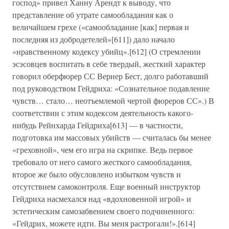
господ» привел Ханну Арендт к выводу, что
представление об утрате самообладания как о
величайшем грехе («самообладание [как] первая и
последняя из добродетелей»[611]) дало начало
«нравственному кодексу убийц».[612] (О стремлении
эсэсовцев воспитать в себе твердый, жесткий характер
говорил оберфюрер СС Вернер Бест, долго работавший
под руководством Гейдриха: «Сознательное подавление
чувств… стало… неотъемлемой чертой фюреров СС».) В
соответствии с этим кодексом деятельность какого-
нибудь Рейнхарда Гейдриха[613] — в частности,
подготовка им массовых убийств — считалась бы менее
«греховной», чем его игра на скрипке. Ведь первое
требовало от него самого жесткого самообладания,
второе же было обусловлено избытком чувств и
отсутствием самоконтроля. Еще военный инструктор
Гейдриха насмехался над «вдохновенной игрой» и
эстетическим самозабвением своего подчиненного:
«Гейдрих, можете идти. Вы меня растрогали!».[614]