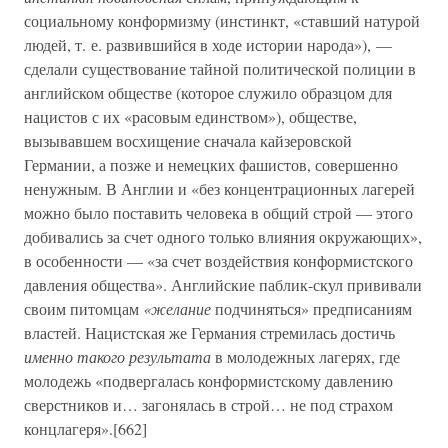
социальному конформизму (инстинкт, «ставший натурой
людей, т. е. развившийся в ходе истории народа»), —
сделали существование тайной политической полиции в
английском обществе (которое служило образцом для
нацистов с их «расовым единством»), обществе,
вызывавшем восхищение сначала кайзеровской
Германии, а позже и немецких фашистов, совершенно
ненужным. В Англии и «без концентрационных лагерей
можно было поставить человека в общий строй — этого
добивались за счет одного только влияния окружающих»,
в особенности — «за счет воздействия конформистского
давления общества». Английские паблик-скул прививали
своим питомцам
«желание
подчиняться» предписаниям
властей. Нацистская же Германия стремилась достичь
именно такого результата
в молодежных лагерях, где
молодежь «подвергалась конформистскому давлению
сверстников и… загонялась в строй… не под страхом
концлагеря».[662]