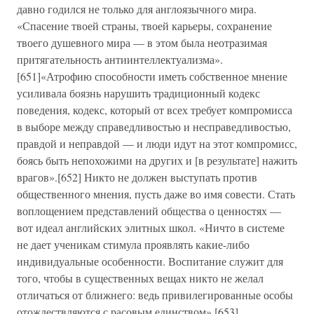
давно годился не только для англоязычного мира.
«Спасение твоей страны, твоей карьеры, сохранение
твоего душевного мира — в этом была неотразимая
притягательность антиинтеллектуализма».
[651]«Атрофию способности иметь собственное мнение
усиливала боязнь нарушить традиционный кодекс
поведения, кодекс, который от всех требует компромисса
в выборе между справедливостью и несправедливостью,
правдой и неправдой — и люди идут на этот компромисс,
боясь быть непохожими на других и [в результате] нажить
врагов».[652] Никто не должен выступать против
общественного мнения, пусть даже во имя совести. Стать
воплощением представлений общества о ценностях —
вот идеал английских элитных школ. «Ничто в системе
не дает ученикам стимула проявлять какие-либо
индивидуальные особенности. Воспитание служит для
того, чтобы в существенных вещах никто не желал
отличаться от ближнего: ведь привилегированные особы
отождествляются с расовым единством».[653]