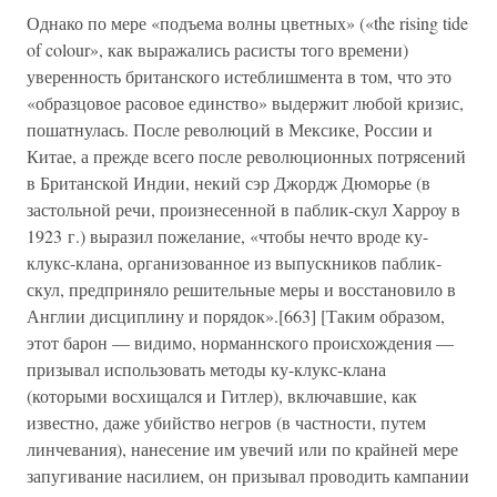
Однако по мере «подъема волны цветных» («the rising tide
of colour», как выражались расисты того времени)
уверенность британского истеблишмента в том, что это
«образцовое расовое единство» выдержит любой кризис,
пошатнулась. После революций в Мексике, России и
Китае, а прежде всего после революционных потрясений
в Британской Индии, некий сэр Джордж Дюморье (в
застольной речи, произнесенной в паблик-скул Харроу в
1923 г.) выразил пожелание, «чтобы нечто вроде ку-
клукс-клана, организованное из выпускников паблик-
скул, предприняло решительные меры и восстановило в
Англии дисциплину и порядок».[663] [Таким образом,
этот барон — видимо, норманнского происхождения —
призывал использовать методы ку-клукс-клана
(которыми восхищался и Гитлер), включавшие, как
известно, даже убийство негров (в частности, путем
линчевания), нанесение им увечий или по крайней мере
запугивание насилием, он призывал проводить кампании