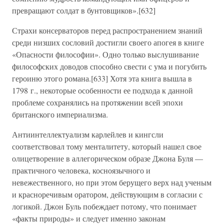
превращают солдат в бунтовщиков».[632]
Страхи консерваторов перед распространением знаний
среди низших сословий достигли своего апогея в книге
«Опасности философии». Одно только выслушивание
философских доводов способно свести с ума и погубить
героиню этого романа.[633] Хотя эта книга вышла в
1798 г., некоторые особенности ее подхода к данной
проблеме сохранялись на протяжении всей эпохи
британского империализма.
Антиинтеллектуализм карлейлев и кингсли
соответствовал тому менталитету, который нашел свое
олицетворение в аллегорическом образе Джона Буля —
практичного человека, косноязычного и
невежественного, но при этом берущего верх над ученым
и красноречивым оратором, действующим в согласии с
логикой. Джон Буль побеждает потому, что понимает
«факты природы» и следует именно законам