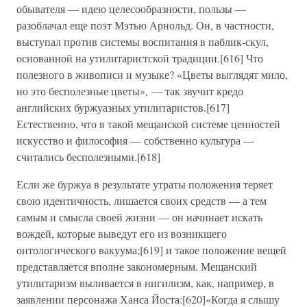
обывателя — идею целесообразности, пользы —
разоблачал еще поэт Мэтью Арнольд. Он, в частности,
выступал против системы воспитания в паблик-скул,
основанной на утилитаристской традиции.[616] Что
полезного в живописи и музыке? «Цветы выглядят мило,
но это бесполезные цветы», — так звучит кредо
английских буржуазных утилитаристов.[617]
Естественно, что в такой мещанской системе ценностей
искусство и философия — собственно культура —
считались бесполезными.[618]
Если же буржуа в результате утраты положения теряет
свою идентичность, лишается своих средств — а тем
самым и смысла своей жизни — он начинает искать
вождей, которые выведут его из возникшего
онтологического вакуума;[619] и такое положение вещей
представляется вполне закономерным. Мещанский
утилитаризм выливается в нигилизм, как, например, в
заявлении персонажа Ханса Йоста:[620]«Когда я слышу