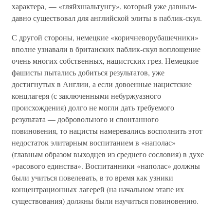
характера, — «гляйхшальтунгу», который уже давным-
давно существовал для английской элиты в паблик-скул.
С другой стороны, немецкие «коричневорубашечники»
вполне узнавали в британских паблик-скул воплощение
очень многих собственных, нацистских грез. Немецкие
фашисты пытались добиться результатов, уже
достигнутых в Англии, а если довоенные нацистские
концлагеря (с заключенными небуржуазного
происхождения) долго не могли дать требуемого
результата — добровольного и спонтанного
повиновения, то нацисты намеревались восполнить этот
недостаток элитарным воспитанием в «наполас»
(главным образом выходцев из среднего сословия) в духе
«расового единства». Воспитанники «наполас» должны
были учиться повелевать, в то время как узники
концентрационных лагерей (на начальном этапе их
существования) должны были научиться повиновению.