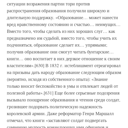
ситуации возражения партии тори против
распространения образования получили широкую и
длительную поддержку. «Образование… может нанести
вред нравственному состоянию и счастью… неимущих…
Вместо того, чтобы сделать из них хороших слуг… как
предназначено им судьбой, вместо того, чтобы учить их
подчиняться, образование сделает их… упрямыми;
получив образование они смогут читать бунтарские…
книги… оно воспитает в них дерзкое отношение к своим
властителям».[630] В 1832 г. истеблишмент отреагировал
на призывы дать народу образование следующим образом
(вероятно, исходя из собственного опыта): «Знание
только вносит беспокойство в умы и отвлекает людей от
полезной работы».[631] Еще более серьезные подозрения
вызывало поощрение образования и чтения среди солдат,
грозившее подорвать политическую надежность
королевской армии. Даже реформатор Генри Маршалл
отмечал, что книги «заставляют солдат подвергать
сомнению мудрость командующих ими офицеров и