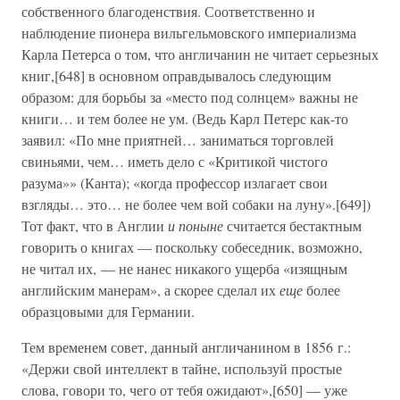
собственного благоденствия. Соответственно и
наблюдение пионера вильгельмовского империализма
Карла Петерса о том, что англичанин не читает серьезных
книг,[648] в основном оправдывалось следующим
образом: для борьбы за «место под солнцем» важны не
книги… и тем более не ум. (Ведь Карл Петерс как-то
заявил: «По мне приятней… заниматься торговлей
свиньями, чем… иметь дело с «Критикой чистого
разума»» (Канта); «когда профессор излагает свои
взгляды… это… не более чем вой собаки на луну».[649])
Тот факт, что в Англии
и поныне
считается бестактным
говорить о книгах — поскольку собеседник, возможно,
не читал их, — не нанес никакого ущерба «изящным
английским манерам», а скорее сделал их
еще
более
образцовыми для Германии.
Тем временем совет, данный англичанином в 1856 г.:
«Держи свой интеллект в тайне, используй простые
слова, говори то, чего от тебя ожидают»,[650] — уже