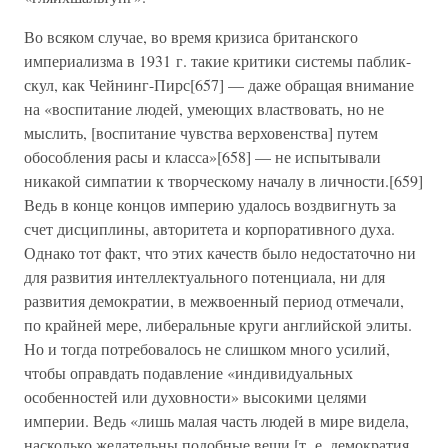
Во всяком случае, во время кризиса британского
империализма в 1931 г. такие критики системы паблик-
скул, как Чейнинг-Пирс[657] — даже обращая внимание
на «воспитание людей, умеющих властвовать, но не
мыслить, [воспитание чувства верховенства] путем
обособления расы и класса»[658] — не испытывали
никакой симпатии к творческому началу в личности.[659]
Ведь в конце концов империю удалось воздвигнуть за
счет дисциплины, авторитета и корпоративного духа.
Однако тот факт, что этих качеств было недостаточно ни
для развития интеллектуального потенциала, ни для
развития демократии, в межвоенный период отмечали,
по крайней мере, либеральные круги английской элиты.
Но и тогда потребовалось не слишком много усилий,
чтобы оправдать подавление «индивидуальных
особенностей или духовности» высокими целями
империи. Ведь «лишь малая часть людей в мире видела,
насколько желательны подобные вещи [т. е. демократия,