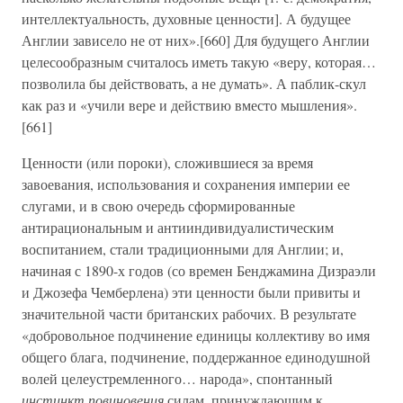
интеллектуальность, духовные ценности]. А будущее
Англии зависело не от них».[660] Для будущего Англии
целесообразным считалось иметь такую «веру, которая…
позволила бы действовать, а не думать». А паблик-скул
как раз и «учили вере и действию вместо мышления».
[661]
Ценности (или пороки), сложившиеся за время
завоевания, использования и сохранения империи ее
слугами, и в свою очередь сформированные
антирациональным и антииндивидуалистическим
воспитанием, стали традиционными для Англии; и,
начиная с 1890-х годов (со времен Бенджамина Дизраэли
и Джозефа Чемберлена) эти ценности были привиты и
значительной части британских рабочих. В результате
«добровольное подчинение единицы коллективу во имя
общего блага, подчинение, поддержанное единодушной
волей целеустремленного… народа», спонтанный
инстинкт повиновения
силам, принуждающим к