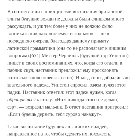
В соответствии с принципами воспитания британской
элиты будущие вожди не должны были слишком много
рассуждать, и уж тем более у них не должно было
возникать никаких «почему» и «однако» — не в
последнюю очередь благодаря давнему примату
латинской грамматики (она-то не располагает к лишним
вопросам).[654] Мистер Черчилль (будущий сэр Уинстон)
пишет в своих воспоминаниях, что, когда его отдали в
паблик-скул, наставник предложил ему просклонять
латинское слово «mensa» (стол). И когда они добрались до
звательного падежа, Уинстон спросил, зачем нужен этот
падеж. Наставник ответил: этот падеж нужен, когда
обращаешься
к столу. «Но я никогда этого не делаю,
сэр», — возразил мальчик. В ответ наставник пригрозил:
«Если будешь дерзить, тебя сурово накажут».
Такое воспитание будущих английских вождей,
направленное на то, чтобы сделать их похожесть,