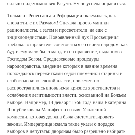
сильно подкузьмил век Разума. Ну не успела оправиться.
Только от Ренессанса и Реформации оклемалась, как
снова эти, с их Разумом! Сначала просто умники
рационалисты, а затем и просветители, да еще с
энциклопедистами. Новоявленный дух Просвещения
требовал отправителя советоваться со своим народом, как
будто ему мало было мандата на правление, выданного
Господом Богом. Средневековые процедуры
народоправства, введение которых в давние времена
порождалось пережитками седой племенной старины и
слабостью королевской власти, повсеместно
распространились вновь из-за кризиса христианства и
ослабления легитимности власти, основанной на Божьем
выборе. Например, 14 декабря 1766 года наша Екатерина
II опубликовала Манифест о созыве Уложенной
комиссии, которая должна была систематизировать
законы. Императрица издала такие указы о порядке
выборов в депутаты: дворянам было разрешено избирать