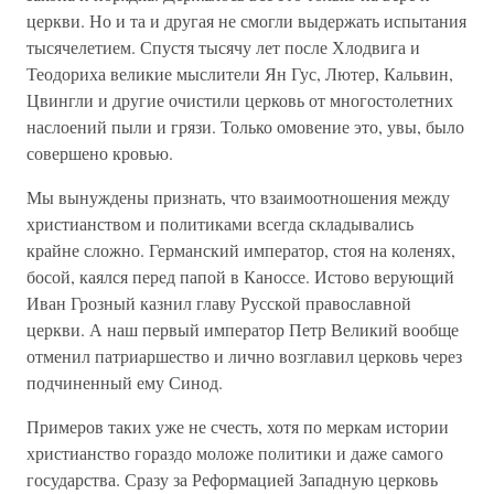
церкви. Но и та и другая не смогли выдержать испытания
тысячелетием. Спустя тысячу лет после Хлодвига и
Теодориха великие мыслители Ян Гус, Лютер, Кальвин,
Цвингли и другие очистили церковь от многостолетних
наслоений пыли и грязи. Только омовение это, увы, было
совершено кровью.
Мы вынуждены признать, что взаимоотношения между
христианством и политиками всегда складывались
крайне сложно. Германский император, стоя на коленях,
босой, каялся перед папой в Каноссе. Истово верующий
Иван Грозный казнил главу Русской православной
церкви. А наш первый император Петр Великий вообще
отменил патриаршество и лично возглавил церковь через
подчиненный ему Синод.
Примеров таких уже не счесть, хотя по меркам истории
христианство гораздо моложе политики и даже самого
государства. Сразу за Реформацией Западную церковь