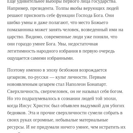
Еще удивительнее выборы первого лица государства.
Например, президента. Толпы якобы верующих людей
решают присвоить себе функции Господа Бога. Они
шибко умны и даже полагают, что место Божьего
помазанника может занять человек, возведенный ими на
царство. Видимо, современные люди уже поняли, что
они гораздо умнее Бога. Увы, недостаточная
легитимность народного избрания в первую очередь
ощущается самими избранными.
Поэтому именно в эпоху безбожия возрождается
цезаризм, по-русски — культ личности. Первым
новоявленным цезарем стал Наполеон Бонапарт.
Сверхличность, сверхчеловек, он не называл себя богом.
Но это подразумевалось в сознании людей той эпохи,
когда Иисус Христос был объявлен выдумкой для убогих
бедняков. Эта и прочие сверхличности сумели собрать в
своих руках огромные, небывалые материальные
ресурсы. И не придумали ничего умнее, чем истратить их