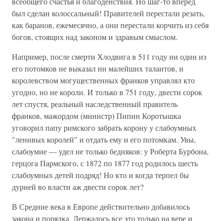
всеобщего счастья и благоденствия. Но шаг-то вперед
был сделан колоссальный! Правителей перестали резать,
как баранов, ежемесячно, а они перестали корчить из себя
богов, стоящих над законом и здравым смыслом.
Например, после смерти Хлодвига в 511 году ни один из
его потомков не выказал ни малейших талантов, и
королевством могущественных франков управлял кто
угодно, но не короли. И только в 751 году, двести сорок
лет спустя, реальный наследственный правитель
франков, мажордом (министр) Пипин Коротышка
уговорил папу римского забрать корону у слабоумных
"ленивых королей" и отдать ему и его потомкам. Увы,
слабоумие — удел не только бедняков: у Роберта Бурбона,
герцога Пармского, с 1872 по 1877 год родилось шесть
слабоумных детей подряд! Но кто и когда терпел бы
дурней во власти аж двести сорок лет?
В Средние века в Европе действительно добавилось
закона и порядка. Держалось все это только на вере и