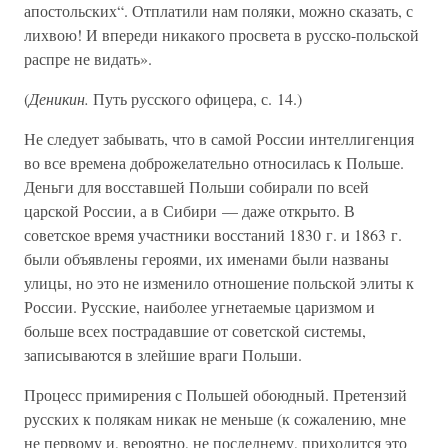
апостольских“. Отплатили нам поляки, можно сказать, с
лихвою! И впереди никакого просвета в русско-польской
распре не видать».
(
Деникин.
Путь русского офицера, с. 14.)
Не следует забывать, что в самой России интеллигенция
во все времена доброжелательно относилась к Польше.
Деньги для восставшей Польши собирали по всей
царской России, а в Сибири — даже открыто. В
советское время участники восстаний 1830 г. и 1863 г.
были объявлены героями, их именами были названы
улицы, но это не изменило отношение польской элиты к
России. Русские, наиболее угнетаемые царизмом и
больше всех пострадавшие от советской системы,
записываются в злейшие враги Польши.
Процесс примирения с Польшей обоюдный. Претензий
русских к полякам никак не меньше (к сожалению, мне
не первому и, вероятно, не последнему, приходится это