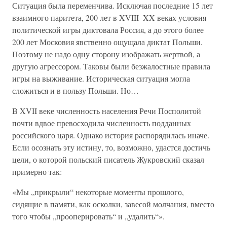
Ситуация была переменчива. Исключая последние 15 лет
взаимного паритета, 200 лет в XVIII–XX веках условия
политической игры диктовала Россия, а до этого более
200 лет Московия явственно ощущала диктат Польши.
Поэтому не надо одну сторону изображать жертвой, а
другую агрессором. Таковы были безжалостные правила
игры на выживание. Историческая ситуация могла
сложиться и в пользу Польши. Но…
В XVII веке численность населения Речи Посполитой
почти вдвое превосходила численность подданных
российского царя. Однако история распорядилась иначе.
Если осознать эту истину, то, возможно, удастся достичь
цели, о которой польский писатель Жукровский сказал
примерно так:
«Мы „прикрыли“ некоторые моменты прошлого,
сидящие в памяти, как осколки, завесой молчания, вместо
того чтобы „прооперировать“ и „удалить“».