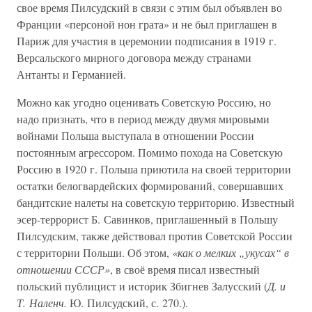
свое время Пилсудский в связи с этим был объявлен во
Франции «персоной нон грата» и не был приглашен в
Париж для участия в церемонии подписания в 1919 г.
Версальского мирного договора между странами
Антанты и Германией.
Можно как угодно оценивать Советскую Россию, но
надо признать, что в период между двумя мировыми
войнами Польша выступала в отношении России
постоянным агрессором. Помимо похода на Советскую
Россию в 1920 г. Польша приютила на своей территории
остатки белогвардейских формирований, совершавших
бандитские налеты на советскую территорию. Известный
эсер-террорист Б. Савинков, приглашенный в Польшу
Пилсудским, также действовал против Советской России
с территории Польши. Об этом,
«как о мелких „укусах“ в
отношении СССР»
, в своё время писал известный
польский публицист и историк Збигнев Залусский (
Д. и
Т. Наленч.
Ю. Пилсудский, с. 270.).