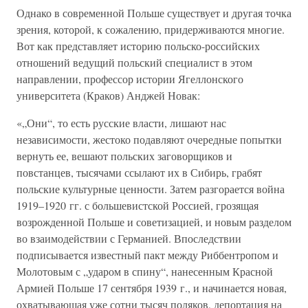
Однако в современной Польше существует и другая точка
зрения, которой, к сожалению, придерживаются многие.
Вот как представляет историю польско-российских
отношений ведущий польский специалист в этом
направлении, профессор истории Ягеллонского
университета (Краков) Анджей Новак:
«„Они“, то есть русские власти, лишают нас
независимости, жестоко подавляют очередные попытки
вернуть ее, вешают польских заговорщиков и
повстанцев, тысячами ссылают их в Сибирь, грабят
польские культурные ценности. Затем разгорается война
1919–1920 гг. с большевистской Россией, грозящая
возрожденной Польше и советизацией, и новым разделом
во взаимодействии с Германией. Впоследствии
подписывается известный пакт между Риббентропом и
Молотовым с „ударом в спину“, нанесенным Красной
Армией Польше 17 сентября 1939 г., и начинается новая,
охватывающая уже сотни тысяч поляков, депортация на