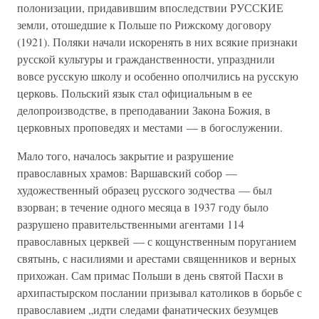
полонизации, придавившим впоследствии РУССКИЕ
земли, отошедшие к Польше по Рижскому договору
(1921). Поляки начали искоренять в них всякие признаки
русской культуры и гражданственности, упразднили
вовсе русскую школу и особенно ополчились на русскую
церковь. Польский язык стал официальным в ее
делопроизводстве, в преподавании Закона Божия, в
церковных проповедях и местами — в богослужении.
Мало того, началось закрытие и разрушение
православных храмов: Варшавский собор —
художественный образец русского зодчества — был
взорван; в течение одного месяца в 1937 году было
разрушено правительственными агентами 114
православных церквей — с кощунственным поруганием
святынь, с насилиями и арестами священников и верных
прихожан. Сам примас Польши в день святой Пасхи в
архипастырском послании призывал католиков в борьбе с
православием „идти следами фанатических безумцев