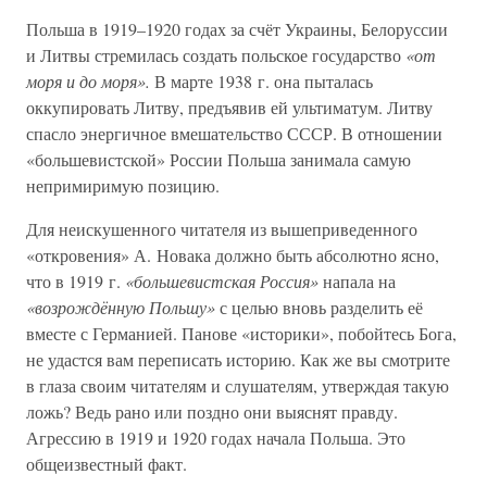
Польша в 1919–1920 годах за счёт Украины, Белоруссии
и Литвы стремилась создать польское государство
«от
моря и до моря».
В марте 1938 г. она пыталась
оккупировать Литву, предъявив ей ультиматум. Литву
спасло энергичное вмешательство СССР. В отношении
«большевистской» России Польша занимала самую
непримиримую позицию.
Для неискушенного читателя из вышеприведенного
«откровения» А. Новака должно быть абсолютно ясно,
что в 1919 г.
«большевистская Россия»
напала на
«возрождённую Польшу»
с целью вновь разделить её
вместе с Германией. Панове «историки», побойтесь Бога,
не удастся вам переписать историю. Как же вы смотрите
в глаза своим читателям и слушателям, утверждая такую
ложь? Ведь рано или поздно они выяснят правду.
Агрессию в 1919 и 1920 годах начала Польша. Это
общеизвестный факт.