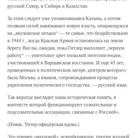
русский Север, в Сибирь и Казахстан.
За этим следует уже упоминавшаяся Катынь, а потом
полякам силой навязывают новую власть, опирающуюся
на „московские штыки“ — те самые, что бездействовали
в 1944 г., когда Красная Армия остановилась на левом
берегу Вислы, ожидая, пока Гитлер выполнит „черную
работу“ — уничтожит цвет польской интеллигенции,
участвовавшей в Варшавском восстании. И еще 45 лет,
проведенных в политическом лагере, центром которого
была Москва, а языком, сопровождавшим процессы
укрепления политического господства, — русский язык.
Так вкратце выглядит наша историческая память, в
контексте которой функционируют сознательные и
подсознательные ассоциации, связанные с Россией».
(
Новак.
Унтер-офицерская вдова.)
Это пример «махровой» дезинформации, против которой