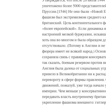
уничтожено более 5000 представителей
Пруссии.[1546] Не они были «Новой 
фашизм был экстремизмом среднего кл
британский. Цель континентального фа
«более европейской». Если динамика 
настроений мелкой буржуазии, искавш
хоть она во многом и была образцом д
отсутствовало. (Потому в Англии и не
фюрера имеет не всякий народ.) Основ
сохраняла связь с правящим консерват
так сказать, боевым резервом против
Англия была далека от социальных уг
привело в Великобритании ни к распа
перевороту в сфере формы правления.
движений, пожалуй, уже тогда начало 
империи. Чем меньше у консервативн
передавать власть внутреннему британ
укрепление фашизма внешнего: гитлеро