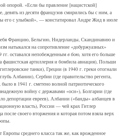
ой опорой. «Если бы правление [нацистской]
, девять из десяти французов смирились бы с ним, а
 бы его с улыбкой», — констатировал Андре Жид в июле
 себя Францию, Бельгию, Нидерланды, Скандинавию и
изм натыкался на сопротивление «добуржуазных»
9 гг. оставался непобежденным
в бою,
хотя его больше
ла фашистская артиллерия и бомбила авиация), Польши
 гитлеровские танки), Греции (в 1940 г. греки отогнали
глубь Албании), Сербии (где правительство регента,
было в 1941 г. сметено волной патриотического
знадежную войну с державами «оси»), Болгарии (где
ло депортации евреев), Албании («банды» албанцев в
ационную власть), России — чей крах Гитлер
а после своего вторжения и которая потом взяла верх
ропы.
т Европы среднего класса так же, как врожденное