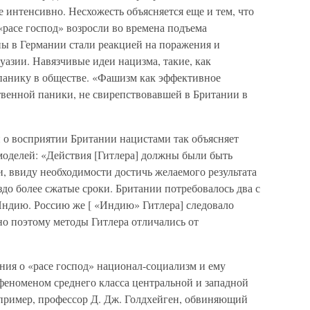
е интенсивно. Несхожесть объясняется еще и тем, что
«расе господ» возросли во времена подъема
ы в Германии стали реакцией на поражения и
уазии. Навязчивые идеи нацизма, такие, как
панику в обществе. «Фашизм как эффективное
твенной паники, не свирепствовавшей в Британии в
 о восприятии Британии нацистами так объясняет
оделей: «Действия [Гитлера] должны были быть
, ввиду необходимости достичь желаемого результата
здо более сжатые сроки. Британии потребовалось два с
Индию. Россию же [ «Индию» Гитлера] следовало
нно поэтому методы Гитлера отличались от
ния о «расе господ» национал-социализм и ему
феноменом среднего класса центральной и западной
пример, профессор Д. Дж. Голдхейген, обвиняющий