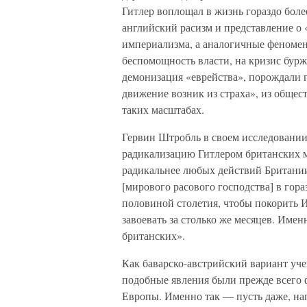
Гитлер воплощал в жизнь гораздо боле
английский расизм и представление о 
империализма, а аналогичные феномен
беспомощность власти, на кризис бурж
демонизация «еврейства», порождали 
движение возник из страха», из общес
таких масштабах.
Гервин Штробль в своем исследовании
радикализацию Гитлером британских м
радикальнее любых действий Британии
[мирового расового господства] в гора
половиной столетия, чтобы покорить 
завоевать за столько же месяцев. Име
британских».
Как баварско-австрийский вариант уче
подобные явления были прежде всего 
Европы. Именно так — пусть даже, на