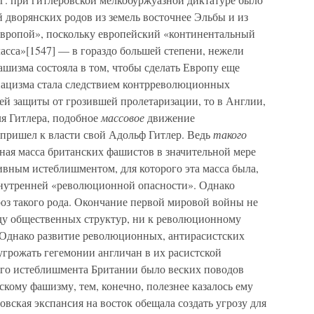
 дворянских родов из земель восточнее Эльбы и из
Европой», поскольку европейский «континентальный
асса»[1547] — в гораздо большей степени, нежели
шизма состояла в том, чтобы сделать Европу еще
нацизма стала следствием контрреволюционных
ей защиты от грозившей пролетаризации, то в Англии,
ля Гитлера, подобное
массовое
движение
 пришел к власти свой Адольф Гитлер. Ведь
такого
ная масса британских фашистов в значительной мере
ивным истеблишментом, для которого эта масса была,
 внутренней «революционной опасности». Однако
роз такого рода. Окончание первой мировой войны не
ду общественных структур, ни к революционному
 Однако развитие революционных, антирасистских
угрожать гегемонии англичан в их расистской
ого истеблишмента Британии было веских поводов
скому фашизму, тем, конечно, полезнее казалось ему
вская экспансия на восток обещала создать угрозу для