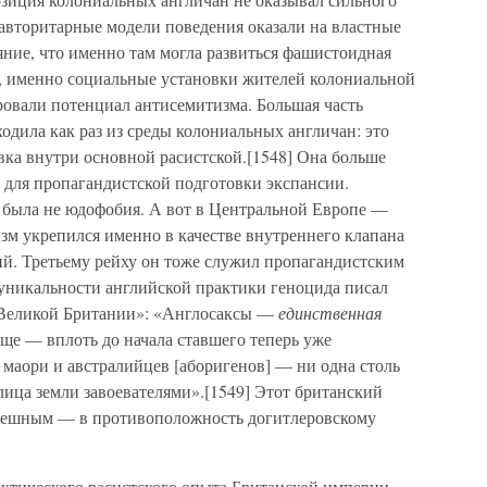
авторитарные модели поведения оказали на властные
ние, что именно там могла развиться фашистоидная
м, именно социальные установки жителей колониальной
ровали потенциал антисемитизма. Большая часть
дила как раз из среды колониальных англичан: это
овка внутри основной расистской.[1548] Она больше
 для пропагандистской подготовки экспансии.
 была не юдофобия. А вот в Центральной Европе —
зм укрепился именно в качестве внутреннего клапана
й. Третьему рейху он тоже служил пропагандистским
 уникальности английской практики геноцида писал
е Великой Британии»: «Англосаксы —
единственная
еще — вплоть до начала ставшего теперь уже
аори и австралийцев [аборигенов] — ни одна столь
 лица земли завоевателями».[1549] Этот британский
спешным — в противоположность догитлеровскому
актического расистского опыта Британской империи