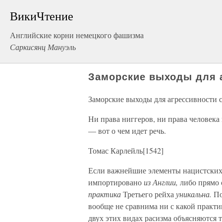
ВикиЧтение
Английские корни немецкого фашизма
Саркисянц Мануэль
Заморские выходы для а
Заморские выходы для агрессивности с
Ни права ниггеров, ни права человека 
— вот о чем идет речь.
Томас Карлейль[1542]
Если важнейшие элементы нацистски
импортировано
из Англии,
либо прямо 
практика
Третьего рейха
уникальна.
По
вообще не сравнима ни с какой практ
двух этих видах расизма объясняются 