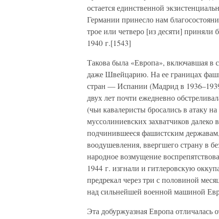
остается единственной экзистенциальн
Германии принесло нам благосостояние
трое или четверо [из десяти] приняли
1940 г.[1543]
Такова была «Европа», включавшая в
даже Швейцарию. На ее границах фаш
стран — Испании (Мадрид в 1936–193
двух лет почти ежедневно обстрелива
(чьи кавалеристы бросались в атаку на
муссолиниевских захватчиков далеко в
подчинившееся фашистским державам, 
воодушевления, ввергшего страну в бе
народное возмущение воспрепятствова
1944 г. изгнали и гитлеровскую оккуп
предрекал через три с половиной месяц
над сильнейшей военной машиной Ев
Эта добуржуазная Европа отличалась о