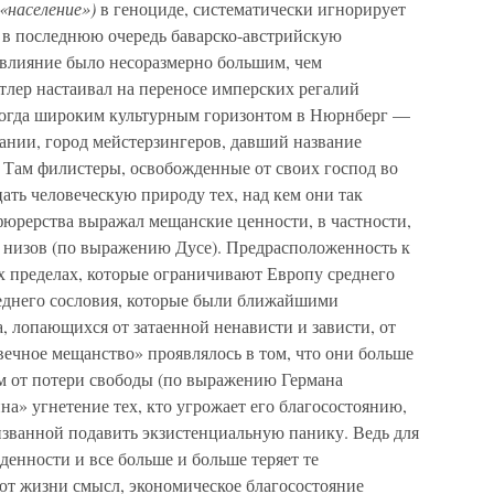
«население»)
в геноциде, систематически игнорирует
 в последнюю очередь баварско-австрийскую
 влияние было несоразмерно большим, чем
итлер настаивал на переносе имперских регалий
екогда широким культурным горизонтом в Нюрнберг —
нии, город мейстерзингеров, давший название
. Там филистеры, освобожденные от своих господ во
цать человеческую природу тех, над кем они так
фюрерства выражал мещанские ценности, в частности,
е низов (по выражению Дусе). Предрасположенность к
 пределах, которые ограничивают Европу среднего
еднего сословия, которые были ближайшими
 лопающихся от затаенной ненависти и зависти, от
вечное мещанство» проявлялось в том, что они больше
ем от потери свободы (по выражению Германа
на» угнетение тех, кто угрожает его благосостоянию,
изванной подавить экзистенциальную панику. Ведь для
денности и все больше и больше теряет те
ют жизни смысл, экономическое благосостояние