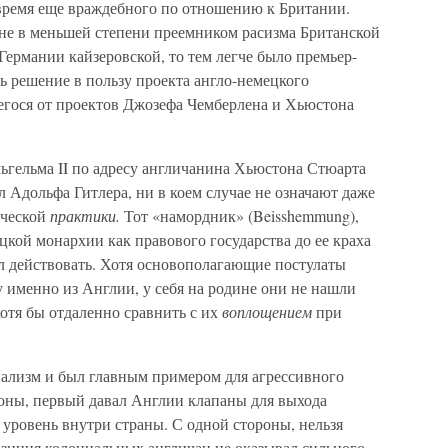
 время еще враждебного по отношению к Британии.
 не в меньшей степени преемником расизма Британской
ермании кайзеровской, то тем легче было премьер-
 решение в пользу проекта англо-немецкого
егося от проектов Джозефа Чемберлена и Хьюстона
гельма II по адресу англичанина Хьюстона Стюарта
 Адольфа Гитлера, ни в коем случае не означают даже
ической
практики.
Тот «намордник» (Beisshemmung),
кой монархии как правового государства до ее краха
ал действовать. Хотя основополагающие постулаты
 именно из Англии, у себя на родине они не нашли
хотя бы отдаленно сравнить с их
воплощением
при
ализм и был главным примером для агрессивного
ороны, первый давал Англии клапаны для выхода
уровень внутри страны. С одной стороны, нельзя
озиция колониальных англичан не оказывал сильного