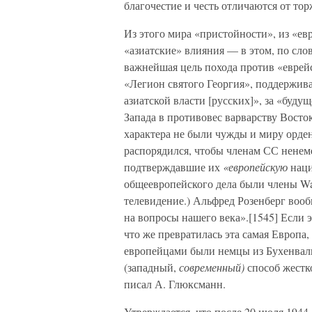
благочестие и честь отличаются от то
Из этого мира «пристойности», из «ев
«азиатские» влияния — в этом, по сло
важнейшая цель похода против «еврей
«Легион святого Георгия», поддержив
азиатской власти [русских]», за «буду
Запада в противовес варварству Восто
характера не были чужды и миру орден
распорядился, чтобы членам СС нене
подтверждавшие их
«европейскую
наци
общеевропейского дела были члены Waf
телевидение.) Альфред Розенберг воо
на вопросы нашего века».[1545] Если э
что же превратилась эта самая Европа,
европейцами были немцы из Бухенвал
(западный,
современный)
способ жестк
писал А. Глюксманн.
Утверждается, что после 20 июля 1944