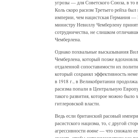
угрозы — для Советского Союза, в то
Коль скоро расизм Третьего рейха был
империи, чем нацистская Германия — Г
министру Невиллу Чемберлену принять
сотрудничества, не слишком отличавш
Чемберлена.
Однако похвальные высказывания Виль
Чемберлена, который позже вдохновлял
отдаленной сопоставимости их полит
который сохранял эффективность немец
в 1918 г., в Великобритании продолж
расизма попали в Центральную Европу
такого развития, которое можно было 
гитлеровской власти.
Ведь если британский расовый импери
расистского нацизма, то, с другой ст
агрессивности
вовне
— что снижало ее 
сказать, чтобы антидемократизм как п