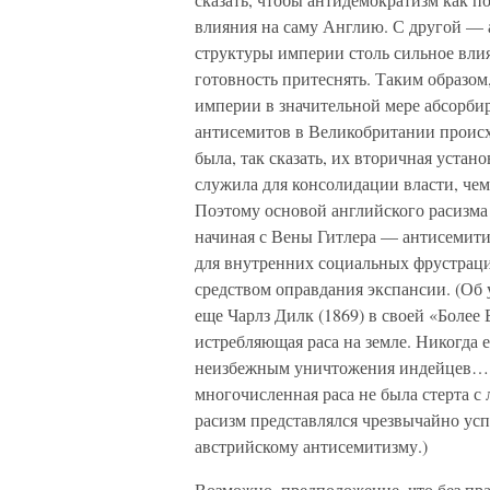
влияния на саму Англию. С другой — 
структуры империи столь сильное влия
готовность притеснять. Таким образо
империи в значительной мере абсорби
антисемитов в Великобритании происхо
была, так сказать, их вторичная устан
служила для консолидации власти, чем
Поэтому основой английского расизма
начиная с Вены Гитлера — антисемити
для внутренних социальных фрустраци
средством оправдания экспансии. (Об
еще Чарлз Дилк (1869) в своей «Боле
истребляющая раса на земле. Никогда 
неизбежным уничтожения индейцев… м
многочисленная раса не была стерта с
расизм представлялся чрезвычайно у
австрийскому антисемитизму.)
Возможно, предположение, что без пр