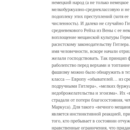
немецкий народ (а не только немецкое
мелкобуржуазно-среднеклассовую и не
подоплеку этих преступлений (хотя ее
численность). И далеко не случайно Г
средневекового Рейха из Вены с ее н
воплощение мещанской культуры Герма
расистскому законодательству Гитлера
имя человечности, вскоре начали отри
желали господствовать. Так принцип 
раболепство перед верхами и топтани
фашизму можно было обнаружить в тех
класса — Европу «обывателей… из ср
подручными Гитлера», «мелких буржуа,
недоброжелательства и эгоизма». Их «
страдали от потери благосостояния, ч
Маркуса). Для такого «вечного мещани
является инстинктивной реакцией, пр
того, кто пребывает в состоянии отчуж
нравственные ограничения, что прида