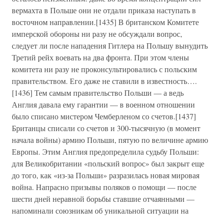
вермахта в Польше они не отдали приказа наступать в
восточном направлении.[1435] В британском Комитете
имперской обороны ни разу не обсуждали вопрос,
следует ли после нападения Гитлера на Польшу вынудить
Третий рейх воевать на два фронта. При этом члены
комитета ни разу не проконсультировались с польским
правительством. Его даже не ставили в известность….
[1436] Тем самым правительство Польши — а ведь
Англия давала ему гарантии — в военном отношении
было списано мистером Чемберленом со счетов.[1437]
Британцы списали со счетов и 300-тысячную (в момент
начала войны) армию Польши, пятую по величине армию
Европы. Этим Англия предопределила судьбу Польши:
для Великобритании «польский вопрос» был закрыт еще
до того, как «из-за Польши» разразилась новая мировая
война. Напрасно призывы поляков о помощи — после
шести дней неравной борьбы ставшие отчаянными —
напоминали союзникам об уникальной ситуации на