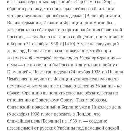
вызывало серьезных нареканий: «Сэр Сэмюэль Хор…
обронил реплику, что после дальнейшего сближения
четырех великих европейских держав [Великобритании,
Великогермании, Италии и Франции] они могли бы…
даже взять на себя гарантию противодействия Советской
России», — так было сказано в сообщении, поступившем
в Берлин 31 октября 1938 г.[1410] А уже на следующий
день лорд Галифакс выразил пожелание, чтобы при
«возможной немецкой экспансии на Украину
Франция —
и мы — не позволили бы России втянуть нас в войну с
Германией». Через три недели (24 ноября 1938 г.) Невилл
Чемберлен получил из Франции успокоительную весть:
немецкое «выступление с целью отделения Украины»
не
обяжет Францию выполнять союзные обязательства по
отношению к Советскому Союзу. Таким образом,
британский поверенный в Берлине уже в Николаев день
(6 декабря) 1938 г. мог передать в Лондон, что
ближайшая цель [Берлина] на 1939 г. — создание
независимой от русских Украины под немецкой опекой.