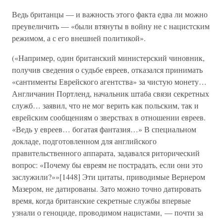
Ведь британцы — и важность этого факта едва ли можно
преувеличить — «были втянуты в войну не с нацистским
режимом, а с его внешней политикой».
(«Например, один британский министерский чиновник,
получив сведения о судьбе евреев, отказался принимать
«сантименты Еврейского агентства» за чистую монету…
Англичанин Портленд, начальник штаба связи секретных
служб… заявил, что не мог верить как польским, так и
еврейским сообщениям о зверствах в отношении евреев.
«Ведь у евреев… богатая фантазия…» В специальном
докладе, подготовленном для английского
правительственного аппарата, задавался риторический
вопрос: «Почему бы евреям не пострадать, если они это
заслужили?»»[1448] Эти цитаты, приводимые Вернером
Мазером, не датированы. Зато можно точно датировать
время, когда британские секретные службы впервые
узнали о геноциде, проводимом нацистами, — почти за