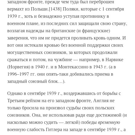
западном фронте, прежде чем туда был переброшен
вермахт из Польши.[1438] Поляки, которые с 1 сентября
1939 г., хоть и безнадежно уступая противнику в
военном плане, из последних сил защищали свою страну,
возлагая надежды на британские (и французские)
заверения, что им не придется проливать кровь одним. И
вот они истекали кровью без военной поддержки своих
могущественных союзников, за которых продолжали
сражаться и потом, на чужбине — например, в Нарвике
(Норвегия) в 1940 г. и в Монтекассино в 1943 г. (а в
1996–1997 гг. они опять-таки добивались приема в
западный союзный блок…).
Однако в сентябре 1939 г., воздержавшись от борьбы с
Третьим рейхом на его западном фронте, Англия не
только бросила на произвол судьбы своих польских
союзников. Она, не использовав ради еще достижимой (и
насколько можно судить — легкой) победы
временную
военную слабость Гитлера на западе в сентябре 1939 г., а