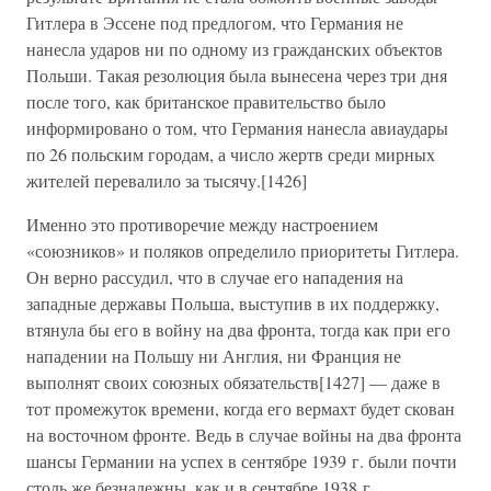
Гитлера в Эссене под предлогом, что Германия не
нанесла ударов ни по одному из гражданских объектов
Польши. Такая резолюция была вынесена через три дня
после того, как британское правительство было
информировано о том, что Германия нанесла авиаудары
по 26 польским городам, а число жертв среди мирных
жителей перевалило за тысячу.[1426]
Именно это противоречие между настроением
«союзников» и поляков определило приоритеты Гитлера.
Он верно рассудил, что в случае его нападения на
западные державы Польша, выступив в их поддержку,
втянула бы его в войну на два фронта, тогда как при его
нападении на Польшу ни Англия, ни Франция не
выполнят своих союзных обязательств[1427] — даже в
тот промежуток времени, когда его вермахт будет скован
на восточном фронте. Ведь в случае войны на два фронта
шансы Германии на успех в сентябре 1939 г. были почти
столь же безнадежны, как и в сентябре 1938 г.