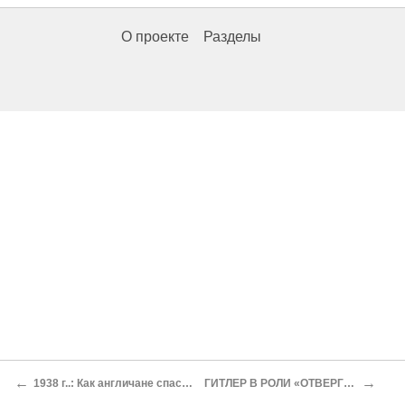
О проекте
Разделы
←
→
1938 г..: Как англичане спасли Гитлера от прусских генералов
ГИТЛЕР В РОЛИ «ОТВЕРГНУТОГО ПОКЛОННИКА» АНГЛИИ