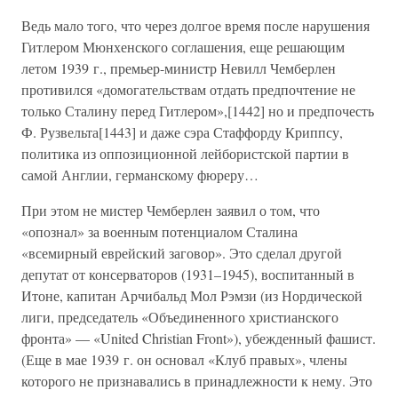
Ведь мало того, что через долгое время после нарушения
Гитлером Мюнхенского соглашения, еще решающим
летом 1939 г., премьер-министр Невилл Чемберлен
противился «домогательствам отдать предпочтение не
только Сталину перед Гитлером»,[1442] но и предпочесть
Ф. Рузвельта[1443] и даже сэра Стаффорду Криппсу,
политика из оппозиционной лейбористской партии в
самой Англии, германскому фюреру…
При этом не мистер Чемберлен заявил о том, что
«опознал» за военным потенциалом Сталина
«всемирный еврейский заговор». Это сделал другой
депутат от консерваторов (1931–1945), воспитанный в
Итоне, капитан Арчибальд Мол Рэмзи (из Нордической
лиги, председатель «Объединенного христианского
фронта» — «United Christian Front»), убежденный фашист.
(Еще в мае 1939 г. он основал «Клуб правых», члены
которого не признавались в принадлежности к нему. Это