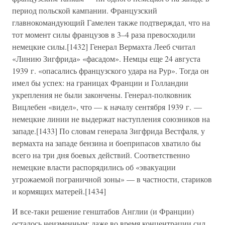
период польской кампании. Французский
главнокомандующий Гамелен также подтверждал, что на
тот момент силы французов в 3–4 раза превосходили
немецкие силы.[1432] Генерал Вермахта Лееб считал
«Линию Зигфрида» «фасадом». Немцы еще 24 августа
1939 г. «опасались французского удара на Рур». Тогда он
имел бы успех: на границах Франции и Голландии
укрепления не были закончены. Генерал-полковник
Вицлебен «видел», что — к началу сентября 1939 г. —
немецкие линии не выдержат наступления союзников на
западе.[1433] По словам генерала Зигфрида Вестфаля, у
вермахта на западе бензина и боеприпасов хватило бы
всего на три дня боевых действий. Соответственно
немецкие власти распорядились об «эвакуации
угрожаемой пограничной зоны» — в частности, стариков
и кормящих матерей.[1434]
И все-таки решение генштабов Англии (и Франции)
осталось неизменным: даже во время концентрации сил