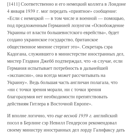
[1411] Соответственно и его немецкий коллега в Лондоне
4 января 1939 г. мог передать «приятное» сообщение:
«Если с немецкой — в том числе и военной — помощью,
под предложенным Германией лозунгом «Освобождение
Украины от власти большевистского еврейства», будет
создано украинское государство, британское
общественное мнение стерпит это». Секретарь сэра
Кадогана, служившего в министерстве иностранных дел,
мистер Глэдвин Джебб подтверждал, что «в случае, если
Германия испытывает потребность в дальнейшей
«экспансии», она всегда может рассчитывать на
Украину». Ведь большая часть англичан полагала, что
«ни с точки зрения морали, ни с точки зрения
благоразумия нет необходимости препятствовать
действиям Гитлера в Восточной Европе».
И вполне логично, что
еще весной 1939 г.
английский
посол в Берлине сэр Невилл Гендерсон рекомендовал
своему министру иностранных дел лорду Галифаксу дать