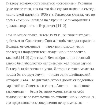
Гитлеру возможность заняться «освоением» Украины
(уже после того, как на это был сделан намек на съезде
нацистской партии в 1936 г.). Гендерсон считал, что во
время «акции» Гитлера на Украине Великобритания
должна сохранять нейтралитет.[1412]
Тем не менее позже, летом 1939 г., Англия пыталась
добиться от Советского Союза, чтобы тот дал гарантии
Польше, ее союзнице — гарантии помощи, если
последняя подвергнется нападению и попросит о
таковой.[1413] Для самой Великобритании военный
альянс был абсолютно неприемлем:
«В
таком случае
Гитлер был бы загнан в угол. История с этого момента
пошла бы по-другому», — писал один швейцарский
историк.[1414] Но для того, чтобы добиться подобных
гарантий от Советского союза, Англия — на основе
взаимности — была бы вынуждена взять на себя
аналогичные обязательства по отношению к России. А
это представлялось совершенно неприемлемым —