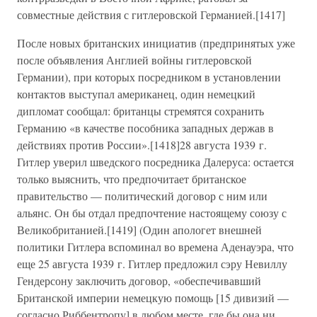
совместные действия с гитлеровской Германией.[1417]
После новых британских инициатив (предпринятых уже
после объявления Англией войны гитлеровской
Германии), при которых посредником в установлении
контактов выступал американец, один немецкий
дипломат сообщал: британцы стремятся сохранить
Германию «в качестве пособника западных держав в
действиях против России».[1418]28 августа 1939 г.
Гитлер уверил шведского посредника Далеруса: остается
только выяснить, что предпочитает британское
правительство — политический договор с ним или
альянс. Он бы отдал предпочтение настоящему союзу с
Великобританией.[1419] (Один апологет внешней
политики Гитлера вспоминал во времена Аденауэра, что
еще 25 августа 1939 г. Гитлер предложил сэру Невиллу
Гендерсону заключить договор, «обеспечивавший
Британской империи немецкую помощь [15 дивизий —
согласно Риббентропу] в любом месте, где бы она ни