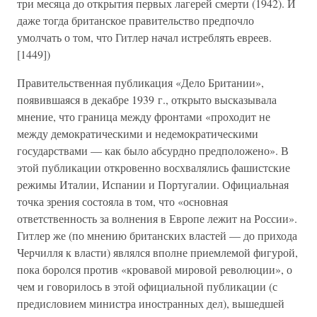
три месяца до открытия первых лагерей смерти (1942). И
даже тогда британское правительство предпочло
умолчать о том, что Гитлер начал истреблять евреев.
[1449])
Правительственная публикация «Дело Британии»,
появившаяся в декабре 1939 г., открыто высказывала
мнение, что граница между фронтами «проходит не
между демократическими и недемократическими
государствами — как было абсурдно предположено». В
этой публикации откровенно восхвалялись фашистские
режимы Италии, Испании и Португалии. Официальная
точка зрения состояла в том, что «основная
ответственность за волнения в Европе лежит на России».
Гитлер же (по мнению британских властей — до прихода
Черчилля к власти) являлся вполне приемлемой фигурой,
пока боролся против «кровавой мировой революции», о
чем и говорилось в этой официальной публикации (с
предисловием министра иностранных дел), вышедшей