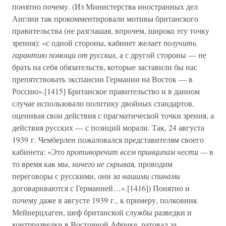
понятно почему. (Из Министерства иностранных дел
Англии так прокомментировали мотивы британского
правительства (не разглашая, впрочем, широко эту точку
зрения): «с одной стороны, кабинет желает
получить
гарантию помощи от русских,
а с другой стороны — не
брать на себя обязательств, которые заставили бы нас
препятствовать экспансии Германии на Восток — в
Россию».[1415] Британское правительство и в данном
случае использовало политику двойных стандартов,
оценивая свои действия с прагматической точки зрения, а
действия русских — с позиций морали. Так, 24 августа
1939 г. Чемберлен пожаловался представителям своего
кабинета: «Это
противоречит всем принципам чести —
в
то время как мы,
ничего не скрывая,
проводим
переговоры с русскими, они
за нашими спинами
договариваются с Германией…».[1416]) Понятно и
почему даже в августе 1939 г., к примеру, полковник
Мейнерцхаген, шеф британской службы разведки и
контрразведки в Восточной Африке, ратовал за