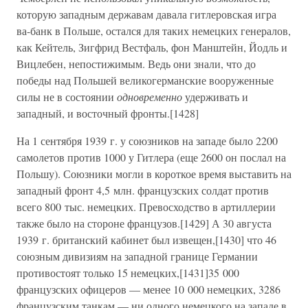
которую западным державам давала гитлеровская игра
ва-банк в Польше, остался для таких немецких генералов,
как Кейтель, Зигфрид Вестфаль, фон Манштейн, Йодль и
Вицлебен, непостижимым. Ведь они знали, что до
победы над Польшей великогерманские вооруженные
силы не в состоянии
одновременно
удерживать и
западный, и восточный фронты.[1428]
На 1 сентября 1939 г. у союзников на западе было 2200
самолетов против 1000 у Гитлера (еще 2600 он послал на
Польшу). Союзники могли в короткое время выставить на
западный фронт 4,5 млн. французских солдат против
всего 800 тыс. немецких. Превосходство в артиллерии
также было на стороне французов.[1429] А 30 августа
1939 г. британский кабинет был извещен,[1430] что 46
союзным дивизиям на западной границе Германии
противостоят только 15 немецких,[1431]35 000
французских офицеров — менее 10 000 немецких, 3286
французским танкам — ни одного немецкого на западе в