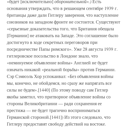
«будет [исключительно]
оборонительной».)
Есть
основания утверждать, что в решающем сентябре 1939 г.
британцы даже дали Гитлеру заверения, что наступление
союзников на западном фронте не состоится. Существуют
«серьезные доказательства того, что Британия обещала
[Германии] не атаковать на Западе. Это соглашение было
достигнуто в ходе секретных переговоров при
посредничестве Папы римского». Уже 28 августа 1939 г.
гитлеровское посольство в Лондоне знало, что
«неминуемое объявление войны» Англией не будет
означать никакой «реальной борьбы» против Германии.
Сэр Сэмюэль Хор успокаивал: «Без объявления войны
мы, конечно, не обойдемся, но сразу же напрягать все
силы не будем».[1440] (По этому поводу сам Гитлер
якобы заметил, что притворное объявление войны со
стороны Великобритании — ради сохранения ее
престижа — не будет трагично восприниматься
Германской стороной.[1441]) Из этого следовало, что
Гитлеру предоставят свободу действий на востоке.