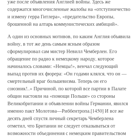
уже после объявления Англией войны. Здесь же
содержатся многочисленные жалобы на «отступничество
и измену герра Гитлера», «предательство Европы,
брошенной на алтарь коммунистических амбиций».
А один из основных мотивов, по каким Англия объявила
войну, в тот же день самым ясным образом
сформулировал сам мистер Невилл Чемберлен. Его
обращение по радио к немецкому народу, которое
начиналось словами: «Немцы!», венчал следующий
выпад против их фюрера: «Он годами клялся, что он —
смертельный враг большевизма. Теперь он его
союзник!..» Причиной, по которой все партии в Палате
общин настояли на «помощи Польше» со стороны
Великобритании и объявлении войны Германии, явился
именно пакт Молотова—Риббентропа.[1450] И все же
десять дней спустя личный секретарь Чемберлена
отметил, что Британии не следует отказываться от
возможности объединения с немецким правительством