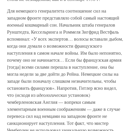
Для немецкого генералитета соотношение сил на
западном фронте представляло собой самый настоящий
военный
кошмарный сон. Начальник штаба генералов
Рунштедта, Кессельринга и Роммеля Зигфрид Вестфаль
вспоминал: «У всех экспертов… волосы вставали дыбом,
когда они думали о возможности французского
наступления в самом начале войны. Им было непонятно,
почему оно не начинается… Если бы французская армия
[тогда] всеми силами перешла в наступление, она бы
могла недели за две дойти до Рейна. Немецкие силы на
западе были поначалу слишком незначительны, чтобы
остановить французов». Напротив, Гитлер ясно видел,
что (исходя из
идеологических
установок)
чемберленовская Англия — вопреки самым
элементарным военным соображениям — даже в случае
перевеса сил над немцами на западном фронте не
санкционирует наступления. Тот факт, что мистер
Чемберлен не использовал уникальную возможность,