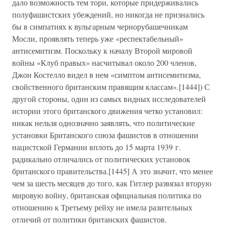
дало возможность тем тори, которые придерживались
полуфашистских убеждений, но никогда не признались
бы в симпатиях к вульгарным чернорубашечникам
Мосли, проявлять теперь уже «респектабельный»
антисемитизм. Поскольку к началу Второй мировой
войны «Клуб правых» насчитывал около 200 членов,
Джон Костелло видел в нем «симптом антисемитизма,
свойственного британским правящим классам».[1444]) С
другой стороны, один из самых видных исследователей
истории этого британского движения четко установил:
никак нельзя однозначно заявлять, что политические
установки Британского союза фашистов в отношении
нацистской Германии вплоть до 15 марта 1939 г.
радикально отличались от политических установок
британского правительства.[1445] А это значит, что менее
чем за шесть месяцев до того, как Гитлер развязал вторую
мировую войну, британская официальная политика по
отношению к Третьему рейху не имела разительных
отличий от политики британских фашистов.