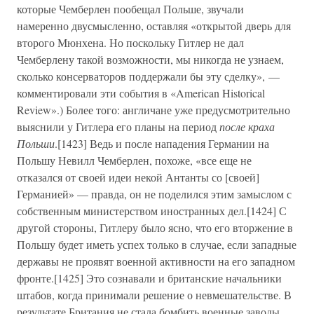
которые Чемберлен пообещал Польше, звучали
намеренно двусмысленно, оставляя «открытой дверь для
второго Мюнхена. Но поскольку Гитлер не дал
Чемберлену такой возможности, мы никогда не узнаем,
сколько консерваторов поддержали бы эту сделку», —
комментировали эти события в «American Historical
Review».) Более того: англичане уже предусмотрительно
выяснили у Гитлера его планы на период
после краха
Польши
.[1423] Ведь и после нападения Германии на
Польшу Невилл Чемберлен, похоже, «все еще не
отказался от своей идеи некой Антанты со [своей]
Германией» — правда, он не поделился этим замыслом с
собственным министерством иностранных дел.[1424] С
другой стороны, Гитлеру было ясно, что его вторжение в
Польшу будет иметь успех только в случае, если западные
державы не проявят военной активности на его западном
фронте.[1425] Это сознавали и британские начальники
штабов, когда принимали решение о невмешательстве. В
результате Британия не стала бомбить военные заводы