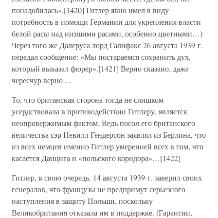
понадобилась».[1420] Гитлер явно имел в виду
потребность в помощи Германии для укрепления власти
белой расы над низшими расами, особенно цветными…)
Через того же Далеруса лорд Галифакс 26 августа 1939 г.
передал сообщение: «Мы постараемся сохранить дух,
который выказал фюрер».[1421] Верно сказано, даже
чересчур верно…
То, что британская сторона тогда не слишком
усердствовала в противодействии Гитлеру, является
неопровержимым фактом. Ведь посол его британского
величества сэр Невилл Гендерсон заявлял из Берлина, что
из всех немцев именно Гитлер умеренней всех в том, что
касается Данцига и «польского коридора»…[1422]
Гитлер, в свою очередь, 14 августа 1939 г. заверил своих
генералов, что французы не предпримут серьезного
наступления в защиту Польши, поскольку
Великобритания отказала им в поддержке. (Гарантии,