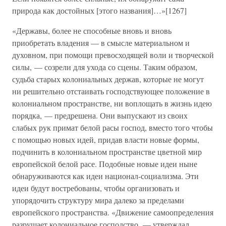
природа как достойных [этого названия]…»[1267]
«Державы, более не способные вновь и вновь
приобретать владения — в смысле материальном и
духовном, при помощи превосходящей воли и творческой
силы, — созрели для ухода со сцены. Таким образом,
судьба старых колониальных держав, которые не могут
ни решительно отстаивать господствующее положение в
колониальном пространстве, ни воплощать в жизнь идею
порядка, — предрешена. Они выпускают из своих
слабых рук примат белой расы господ, вместо того чтобы
с помощью новых идей, придав власти новые формы,
подчинить в колониальном пространстве цветной мир
европейской белой расе. Подобные новые идеи ныне
обнаруживаются как идеи национал-социализма. Эти
идеи будут востребованы, чтобы организовать и
упорядочить структуру мира далеко за пределами
европейского пространства. «Движение самоопределения
разрушает колониальное господство, — утверждал