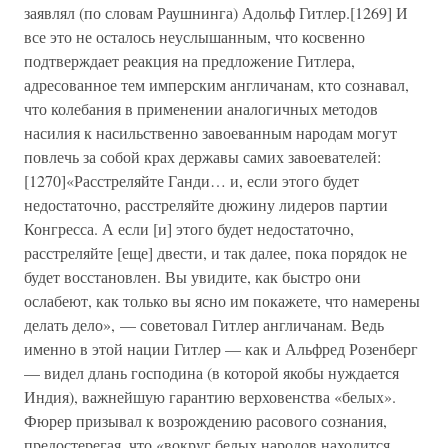
заявлял (по словам Раушнинга) Адольф Гитлер.[1269] И
все это не осталось неуслышанным, что косвенно
подтверждает реакция на предложение Гитлера,
адресованное тем имперским англичанам, кто сознавал,
что колебания в применении аналогичных методов
насилия к насильственно завоеванным народам могут
повлечь за собой крах державы самих завоевателей:
[1270]«Расстреляйте Ганди… и, если этого будет
недостаточно, расстреляйте дюжину лидеров партии
Конгресса. А если [и] этого будет недостаточно,
расстреляйте [еще] двести, и так далее, пока порядок не
будет восстановлен. Вы увидите, как быстро они
ослабеют, как только вы ясно им покажете, что намерены
делать дело», — советовал Гитлер англичанам. Ведь
именно в этой нации Гитлер — как и Альфред Розенберг
— видел длань господина (в которой якобы нуждается
Индия), важнейшую гарантию верховенства «белых».
Фюрер призывал к возрождению расового сознания,
предостерегая, что «вокруг белых народов находится