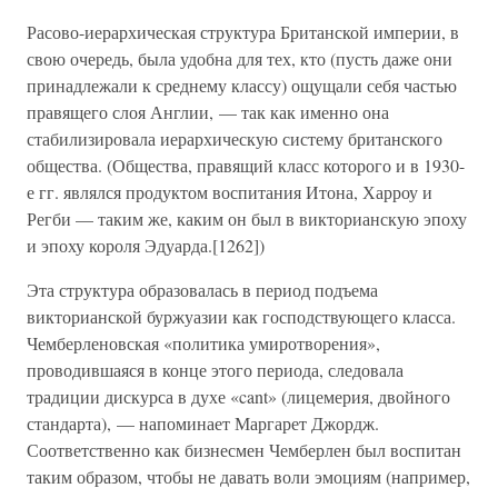
Расово-иерархическая структура Британской империи, в
свою очередь, была удобна для тех, кто (пусть даже они
принадлежали к среднему классу) ощущали себя частью
правящего слоя Англии, — так как именно она
стабилизировала иерархическую систему британского
общества. (Общества, правящий класс которого и в 1930-
е гг. являлся продуктом воспитания Итона, Харроу и
Регби — таким же, каким он был в викторианскую эпоху
и эпоху короля Эдуарда.[1262])
Эта структура образовалась в период подъема
викторианской буржуазии как господствующего класса.
Чемберленовская «политика умиротворения»,
проводившаяся в конце этого периода, следовала
традиции дискурса в духе «cant» (лицемерия, двойного
стандарта), — напоминает Маргарет Джордж.
Соответственно как бизнесмен Чемберлен был воспитан
таким образом, чтобы не давать воли эмоциям (например,