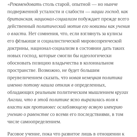
«Рекомендовать
столь старой, опытной — но нынче
подверженной усталости и слабости —
нации господ, как
британская, национал-социализм
побуждает прежде всего
действенный
политический мотив его новизны как учения
о власти.
Нет сомнения, что, если взглянуть за кулисы
его фёлькише и социалистической мировоззренческой
доктрины, национал-социализм в состоянии дать таких
новых господ, которые смогли бы идеологически
обосновать позицию владычества в колониальном
пространстве. Возможно, не будет большим
преувеличением сказать, что
новая немецкая политика
именно потому нашла отклик в
определенных,
обладающих реальным политическим мышлением
кругах
Англии, что в этой политике
ясно
выразилась воля к
власти как противовес ослабляющему всякую империю
учению о равенстве
со всеми его последствиями, в том
числе самоопределением.
Расовое учение, пока что развитое лишь в отношении к