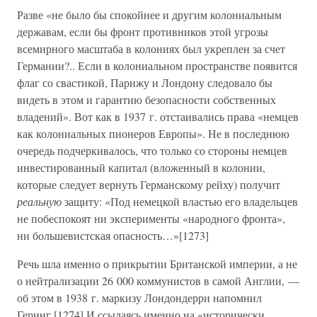
Разве «не было бы спокойнее и другим колониальным
державам, если бы фронт противников этой угрозы
всемирного масштаба в колониях был укреплен за счет
Германии?.. Если в колониальном пространстве появится
флаг со свастикой, Парижу и Лондону следовало бы
видеть в этом и гарантию безопасности собственных
владений». Вот как в 1937 г. отстаивались права «немцев
как колониальных пионеров Европы». Не в последнюю
очередь подчеркивалось, что только со стороны немцев
инвестированный капитал (вложенный в колонии,
которые следует вернуть Германскому рейху) получит
реальную
защиту: «Под немецкой властью его владельцев
не побеспокоят ни эксперименты «народного фронта»,
ни большевистская опасность…»[1273]
Речь шла именно о прикрытии Британской империи, а не
о нейтрализации 26 000 коммунистов в самой Англии, —
об этом в 1938 г. маркизу Лондондерри напомнил
Геринг.[1274] И ссылаясь именно на «исторически