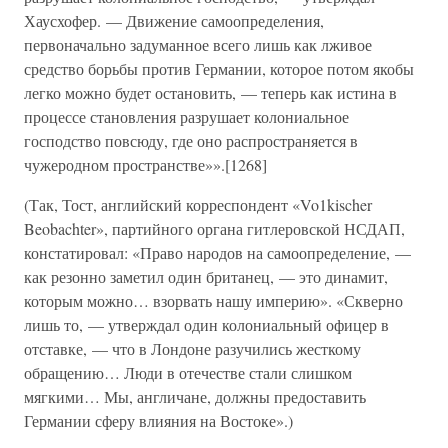
Хаусхофер. — Движение самоопределения,
первоначально задуманное всего лишь как лживое
средство борьбы против Германии, которое потом якобы
легко можно будет остановить, — теперь как истина в
процессе становления разрушает колониальное
господство повсюду, где оно распространяется в
чужеродном пространстве»».[1268]
(Так, Тост, английский корреспондент «Vo1kischer
Beobachter», партийного органа гитлеровской НСДАП,
констатировал: «Право народов на самоопределение, —
как резонно заметил один британец, — это динамит,
которым можно… взорвать нашу империю». «Скверно
лишь то, — утверждал один колониальный офицер в
отставке, — что в Лондоне разучились жесткому
обращению… Люди в отечестве стали слишком
мягкими… Мы, англичане, должны предоставить
Германии сферу влияния на Востоке».)