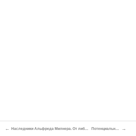
←
→
Наследники Альфреда Милнера. От либерализма к восхищению Генрихом Гиммлером и СС
Потенциальные союзники по расе