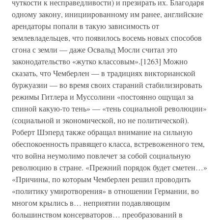
чуткости к несправедливости) и презирать их. Благодаря
одному закону, инициированному им ранее, английские
арендаторы попали в такую зависимость от
землевладельцев, что появилось восемь новых способов
сгона с земли — даже Освальд Мосли считал это
законодательство «жутко классовым».[1263] Можно
сказать, что Чемберлен — в традициях викторианской
буржуазии — во время своих стараний стабилизировать
режимы Гитлера и Муссолини «постоянно ощущал за
спиной какую-то тень» — «тень социальной революции»
(социальной и экономической, но не политической).
Роберт Шэперд также обращал внимание на сильную
обеспокоенность правящего класса, встревоженного тем,
что война неумолимо повлечет за собой социальную
революцию в стране. «Прежний порядок будет сметен…»
«Причины, по которым Чемберлен решил проводить
«политику умиротворения» в отношении Германии, во
многом крылись в… неприятии подавляющим
большинством консерваторов… преобразований в