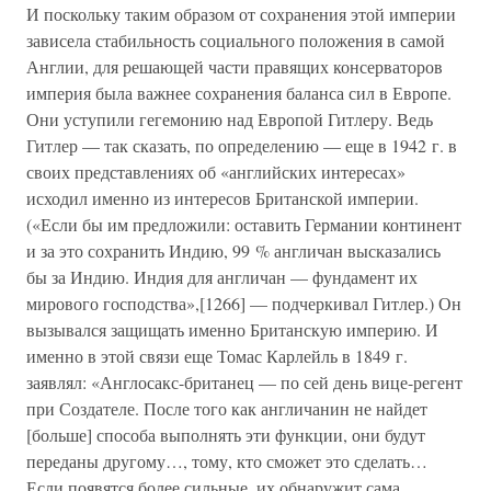
И поскольку таким образом от сохранения этой империи
зависела стабильность социального положения в самой
Англии, для решающей части правящих консерваторов
империя была важнее сохранения баланса сил в Европе.
Они уступили гегемонию над Европой Гитлеру. Ведь
Гитлер — так сказать, по определению — еще в 1942 г. в
своих представлениях об «английских интересах»
исходил именно из интересов Британской империи.
(«Если бы им предложили: оставить Германии континент
и за это сохранить Индию, 99 % англичан высказались
бы за Индию. Индия для англичан — фундамент их
мирового господства»,[1266] — подчеркивал Гитлер.) Он
вызывался защищать именно Британскую империю. И
именно в этой связи еще Томас Карлейль в 1849 г.
заявлял: «Англосакс-британец — по сей день вице-регент
при Создателе. После того как англичанин не найдет
[больше] способа выполнять эти функции, они будут
переданы другому…, тому, кто сможет это сделать…
Если появятся более сильные, их обнаружит сама