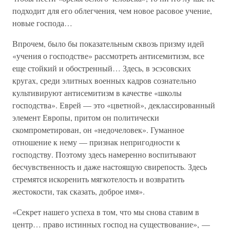
подходит для его облегчения, чем новое расовое учение,
новые господа…
Впрочем, было бы показательным сквозь призму идей
«учения о господстве» рассмотреть антисемитизм, все
еще стойкий и обостренный… Здесь, в эсэсовских
кругах, среди элитных военных кадров сознательно
культивируют антисемитизм в качестве «школы
господства». Еврей — это «цветной», деклассированный
элемент Европы, притом он политически
скомпрометирован, он «недочеловек». Гуманное
отношение к нему — признак непригодности к
господству. Поэтому здесь намеренно воспитывают
бесчувственность и даже настоящую свирепость. Здесь
стремятся искоренить мягкотелость и возвратить
жестокости, так сказать, доброе имя».
«Секрет нашего успеха в том, что мы снова ставим в
центр… право истинных господ на существование», —