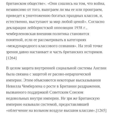
британском обществе». «Они сошлись на том, что война,
независимо от того, выиграем ли мы ее или проиграем,
приведет к уничтожению богатых праздных классов, и,
естественно, выступают за мир любой ценой». Согласно
декларации лейбористской оппозиции 1938 г.,
чемберленовская внешняя политика становится
понятной, если ее рассматривать в категориях
«международного классового сознания». На этой точке
зрения давно настаивает и часть британских историков.
[1264]
В целом защита внутренней социальной системы Англии
была связана с защитой ее расово-иерархической
империи. Этим объясняются некоторые высказывания
Невилла Чемберлена о росте в Британии раздражения,
вызванного поддержкой Советским Союзом
недовольных внутри империи. Не зря же Британскую
империю называли системой, предоставлявшей
«облегчение на вольном воздухе высшим классам».[1265]