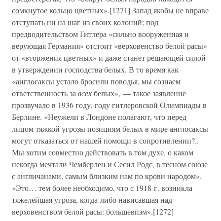
сомкнутое кольцо цветных».[1271] Запад якобы не вправе
отступать ни на шаг из своих колоний; под
предводительством Гитлера «сильно вооруженная и
верующая Германия» отстоит «верховенство белой расы»
от «вторжения цветных» и даже станет решающей силой
в утверждении господства белых. В то время как
«англосаксы устало бросили поводья, мы сознаем
ответственность за
всех
белых», — такое заявление
прозвучало в 1936 году, году гитлеровской Олимпиады в
Берлине. «Неужели в Лондоне полагают, что перед
лицом тяжкой угрозы позициям белых в мире англосаксы
могут отказаться от нашей помощи в сопротивлении?..
Мы хотим совместно действовать в том духе, о каком
некогда мечтали Чемберлен и Сесил Родс, в тесном союзе
с англичанами, самым близким нам по крови народом».
«Это… тем более необходимо, что с 1918 г. возникла
тяжелейшая угроза, когда-либо нависавшая над
верховенством белой расы: большевизм».[1272]