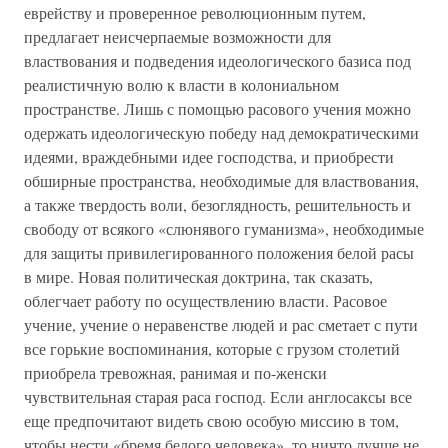
еврейству и проверенное революционным путем,
предлагает неисчерпаемые возможности для
властвования и подведения идеологического базиса под
реалистичную волю к власти в колониальном
пространстве. Лишь с помощью расового учения можно
одержать идеологическую победу над демократическими
идеями, враждебными идее господства, и приобрести
обширные пространства, необходимые для властвования,
а также твердость воли, безоглядность, решительность и
свободу от всякого «слюнявого гуманизма», необходимые
для защиты привилегированного положения белой расы
в мире. Новая политическая доктрина, так сказать,
облегчает работу по осуществлению власти. Расовое
учение, учение о неравенстве людей и рас сметает с пути
все горькие воспоминания, которые с грузом столетий
приобрела тревожная, ранимая и по-женски
чувствительная старая раса господ. Если англосаксы все
еще предпочитают видеть свою особую миссию в том,
чтобы нести «бремя белого человека», то ничто лучше не