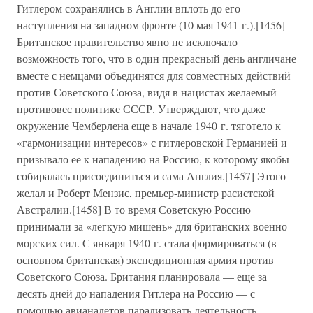
Гитлером сохранялись в Англии вплоть до его
наступления на западном фронте (10 мая 1941 г.).[1456]
Британское правительство явно не исключало
возможность того, что в один прекрасный день англичане
вместе с немцами объединятся для совместных действий
против Советского Союза, видя в нацистах желаемый
противовес политике СССР. Утверждают, что даже
окружение Чемберлена еще в начале 1940 г. тяготело к
«гармонизации интересов» с гитлеровской Германией и
призывало ее к нападению на Россию, к которому якобы
собиралась присоединиться и сама Англия.[1457] Этого
желал и Роберт Мензис, премьер-министр расистской
Австралии.[1458] В то время Советскую Россию
принимали за «легкую мишень» для британских военно-
морских сил. С января 1940 г. стала формироваться (в
основном британская) экспедиционная армия против
Советского Союза. Британия планировала — еще за
десять дней до нападения Гитлера на Россию — с
помощью авианалетов парализовать деятельность