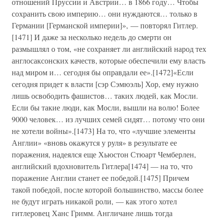
отношений Пруссии и Австрии… в 1866 году… Чтобы
сохранить свою империю… они нуждаются… только в
Германии [Германской империи]», — повторял Гитлер.
[1471] И даже за несколько недель до смерти он
размышлял о том, «не сохраняет ли английский народ тех
англосаксонских качеств, которые обеспечили ему власть
над миром и… сегодня бы оправдали ее».[1472]«Если
сегодня придет к власти [сэр Сэмюэль] Хор, ему нужно
лишь освободить фашистов… таких людей, как Мосли.
Если бы такие люди, как Мосли, вышли на волю! Более
9000 человек… из лучших семей сидят… потому что они
не хотели войны».[1473] На то, что «лучшие элементы
Англии» «вновь окажутся у руля» в результате ее
поражения, надеялся еще Хьюстон Стюарт Чемберлен,
английский вдохновитель Гитлера[1474] — на то, что
поражение Англии станет ее победой.[1475] Причем
такой победой, после которой большинство, массы более
не будут играть никакой роли, — как этого хотел
гитлеровец Ханс Гримм. Англичане лишь тогда