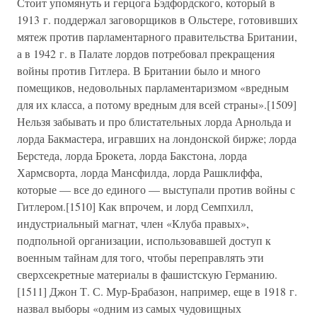
Стоит упомянуть и герцога Бэдфордского, который в
1913 г. поддержал заговорщиков в Ольстере, готовивших
мятеж против парламентарного правительства Британии,
а в 1942 г. в Палате лордов потребовал прекращения
войны против Гитлера. В Британии было и много
помещиков, недовольных парламентаризмом «вредным
для их класса, а потому вредным для всей страны».[1509]
Нельзя забывать и про блистательных лорда Арнольда и
лорда Бакмастера, игравших на лондонской бирже; лорда
Берстеда, лорда Брокета, лорда Бакстона, лорда
Хармсворта, лорда Мансфилда, лорда Рашклиффа,
которые — все до единого — выступали против войны с
Гитлером.[1510] Как впрочем, и лорд Семпхилл,
индустриальный магнат, член «Клуба правых»,
подпольной организации, использовавшей доступ к
военным тайнам для того, чтобы переправлять эти
сверхсекретные материалы в фашистскую Германию.
[1511] Джон Т. С. Мур-Брабазон, например, еще в 1918 г.
назвал выборы «одним из самых чудовищных