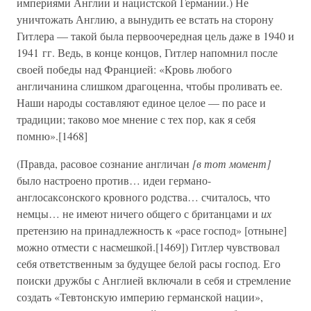
империями Англии и нацистской Германии.) Не
уничтожать Англию, а вынудить ее встать на сторону
Гитлера — такой была первоочередная цель даже в 1940 и
1941 гг. Ведь, в конце концов, Гитлер напомнил после
своей победы над Францией: «Кровь любого
англичанина слишком драгоценна, чтобы проливать ее.
Наши народы составляют единое целое — по расе и
традиции; таково мое мнение с тех пор, как я себя
помню».[1468]
(Правда, расовое сознание англичан
[в тот момент]
было настроено против… идеи германо-
англосаксонского кровного родства… считалось, что
немцы… не имеют ничего общего с британцами и
их
претензию на принадлежность к «расе господ» [отныне]
можно отмести с насмешкой.[1469]) Гитлер чувствовал
себя ответственным за будущее белой расы господ. Его
поиски дружбы с Англией включали в себя и стремление
создать «Тевтонскую империю германской нации»,