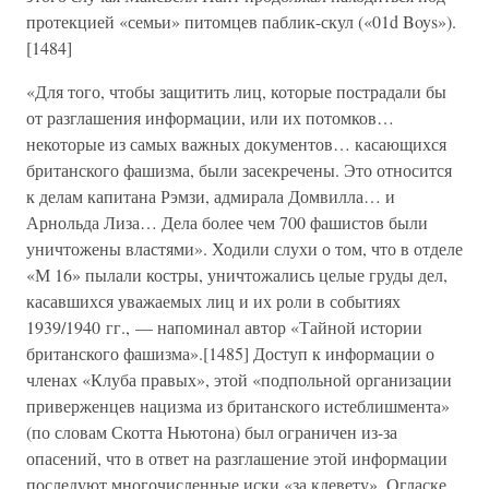
протекцией «семьи» питомцев паблик-скул («01d Boys»).
[1484]
«Для того, чтобы защитить лиц, которые пострадали бы
от разглашения информации, или их потомков…
некоторые из самых важных документов… касающихся
британского фашизма, были засекречены. Это относится
к делам капитана Рэмзи, адмирала Домвилла… и
Арнольда Лиза… Дела более чем 700 фашистов были
уничтожены властями». Ходили слухи о том, что в отделе
«М 16» пылали костры, уничтожались целые груды дел,
касавшихся уважаемых лиц и их роли в событиях
1939/1940 гг., — напоминал автор «Тайной истории
британского фашизма».[1485] Доступ к информации о
членах «Клуба правых», этой «подпольной организации
приверженцев нацизма из британского истеблишмента»
(по словам Скотта Ньютона) был ограничен из-за
опасений, что в ответ на разглашение этой информации
последуют многочисленные иски «за клевету». Огласке