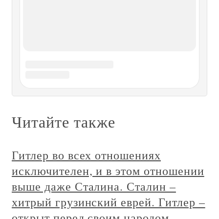
В главной роли ОКХ Один из наиболее примечательных
фактов в истории германской верховной ставки
заключается в том, что с конца июня до начала декабря
1940 года высший штаб вермахта и его Верховный
главнокомандующий играли очень небольшую роль в
подготовке к величайшей
Очерк девятый Классовая борьба в
Англии и переселение в Америку.
Отношение колонистов к
метрополии. Конфедерация Новой
Англии. Индейские племена и
голландские колонисты. Захват
территории Нового Амстердама.
Луизиана. Аграрный вопрос