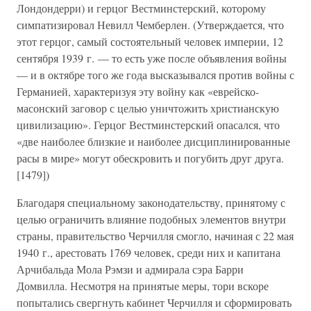
Лондондерри) и герцог Вестминстерский, которому
симпатизировал Невилл Чемберлен. (Утверждается, что
этот герцог, самый состоятельный человек империи, 12
сентября 1939 г. — то есть уже после объявления войны
— и в октябре того же года высказывался против войны с
Германией, характеризуя эту войну как «еврейско-
масонский заговор с целью уничтожить христианскую
цивилизацию». Герцог Вестминстерский опасался, что
«две наиболее близкие и наиболее дисциплинированные
расы в мире» могут обескровить и погубить друг друга.
[1479])
Благодаря специальному законодательству, принятому с
целью ограничить влияние подобных элементов внутри
страны, правительство Черчилля смогло, начиная с 22 мая
1940 г., арестовать 1769 человек, среди них и капитана
Арчибальда Мола Рэмзи и адмирала сэра Барри
Домвилла. Несмотря на принятые меры, тори вскоре
попытались свергнуть кабинет Черчилля и сформировать