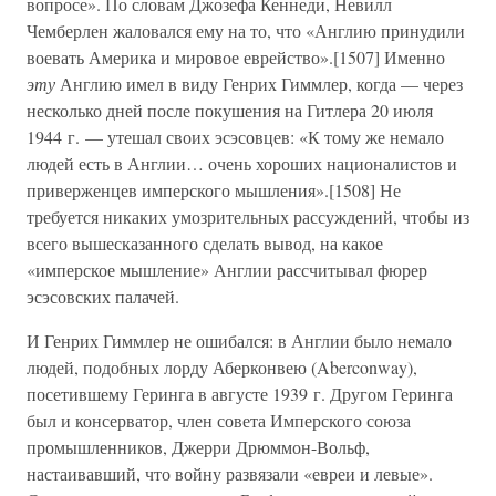
вопросе». По словам Джозефа Кеннеди, Невилл
Чемберлен жаловался ему на то, что «Англию принудили
воевать Америка и мировое еврейство».[1507] Именно
эту
Англию имел в виду Генрих Гиммлер, когда — через
несколько дней после покушения на Гитлера 20 июля
1944 г. — утешал своих эсэсовцев: «К тому же немало
людей есть в Англии… очень хороших националистов и
приверженцев имперского мышления».[1508] Не
требуется никаких умозрительных рассуждений, чтобы из
всего вышесказанного сделать вывод, на какое
«имперское мышление» Англии рассчитывал фюрер
эсэсовских палачей.
И Генрих Гиммлер не ошибался: в Англии было немало
людей, подобных лорду Аберконвею (Aberconway),
посетившему Геринга в августе 1939 г. Другом Геринга
был и консерватор, член совета Имперского союза
промышленников, Джерри Дрюммон-Вольф,
настаивавший, что войну развязали «евреи и левые».