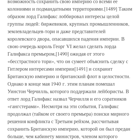
возможность сохранить свою империю со всеми ее
колониями и подмандатными территориями.[1489] Таким
образом лорд Галифакс лоббировал интересы целой
группы людей: биржевиков, крупных промышленников,
землевладельцев-тори и даже представителей
королевского двора, опасавшихся падения империи. В
свою очередь король Георг VI желал сделать лорда
Галифакса премьером,[1490] ожидая от этого
«бесстрастного тори», что он сумеет объяснить сделку с
Гитлером интересами империи[1491] и сохранит
Британскую империю и британский флот в целостности.
Однако в конце мая 1940 г. этим планам помешал
Уинстон Черчилль, которого поддержали лейбористы. В
ответ лорд Галифакс назвал Черчилля и его соратников
«гангстерами». Несмотря на эти события, Галифакс
продолжал (тайком от своего премьера) поиски мирного
решения конфликта с Третьим рейхом, рассчитывая
сохранить Британскую империю, которой он был предан
больше, чем кабинету министров, членом которого