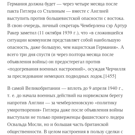
Германия должна будет — через четыре месяца после
пакта Гитлера со Сталиным — вместе с Англией
выступить против большевистской опасности с востока.
В свою очередь, личный секретарь Чемберлена сэр Артур
Ракер заметил (11 октября 1939 г.), что «в сложившейся
ситуации коммунизм представляет собой наибольшую
опасность, даже большую, чем нацистская Германия». А
всего три дня спустя (и через полтора месяца после
объявления войны) он предостерегал против
«подогревания военных настроений», осуждая Черчилля
за преследование немецких подводных лодок.[1455]
В самой Великобритании — вплоть до 9 апреля 1940 г.,
т. е. до начала военных действий на норвежском берегу
напротив Англии — за чемберленовскую «политику
умиротворения» Гитлера даже после объявления войны
выступали не только приверженцы фашистского лидера
Освальда Мосли, но и большая часть британской
общественности. В целом настроения в пользу сделки с