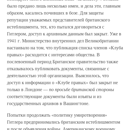
было предано лишь несколько имен, и дела эти, главным
образом, касались почивших в бозе. Для защиты
репутации уважаемых представителей британского
истеблишмента, тех, кто пытался договориться с
Гитлером, доступ к архивным данным был закрыт. Уже в
1941 г. Министерство внутренних дел Великобритании
настаивало на том, что публикация списка членов «Клуба
правых» расходится с интересами общества. В
послевоенный период Британское правительство также
отказывалось публиковать документы, связанные с
деятельностью этой организации. Выяснилось, что
доступ к информации о «Клубе правых» был закрыт не
только в Лондоне —
по просьбе британской стороны
соответствующие документы были изъяты и из
государственных архивов в Вашингтоне.
Попытки продолжать «политику умиротворения»
Гитлера предпринимались британским истеблишментом
и после объявления войны. Американскому военному