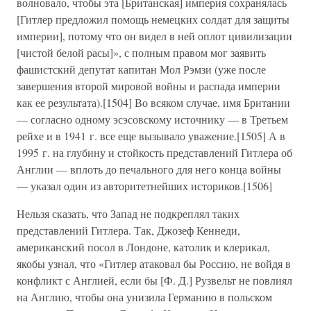
волновало, чтобы эта [Британская] империя сохранялась
[Гитлер предложил помощь немецких солдат для защиты
империи], потому что он видел в ней оплот цивилизации
[чистой белой расы]», с полным правом мог заявить
фашистский депутат капитан Мол Рэмзи (уже после
завершения второй мировой войны и распада империи
как ее результата).[1504] Во всяком случае, имя Британии
— согласно одному эсэсовскому источнику — в Третьем
рейхе и в 1941 г. все еще вызывало уважение.[1505] А в
1995 г. на глубину и стойкость представлений Гитлера об
Англии — вплоть до печального для него конца войны
— указал один из авторитетнейших историков.[1506]
Нельзя сказать, что Запад не подкреплял таких
представлений Гитлера. Так, Джозеф Кеннеди,
американский посол в Лондоне, католик и клерикал,
якобы узнал, что «Гитлер атаковал бы Россию, не войдя в
конфликт с Англией, если бы [Ф. Д.] Рузвельт не повлиял
на Англию, чтобы она унизила Германию в польском