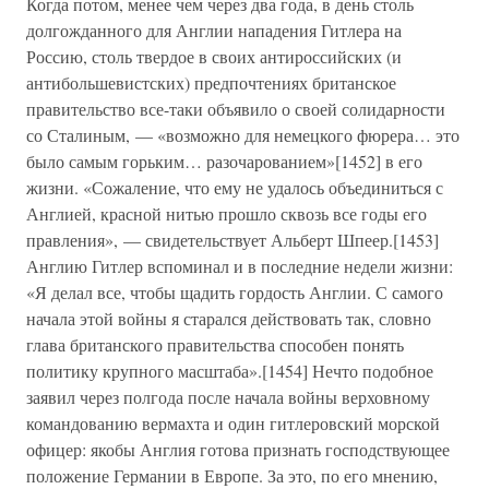
Когда потом, менее чем через два года, в день столь
долгожданного для Англии нападения Гитлера на
Россию, столь твердое в своих антироссийских (и
антибольшевистских) предпочтениях британское
правительство все-таки объявило о своей солидарности
со Сталиным, — «возможно для немецкого фюрера… это
было самым горьким… разочарованием»[1452] в его
жизни. «Сожаление, что ему не удалось объединиться с
Англией, красной нитью прошло сквозь все годы его
правления», — свидетельствует Альберт Шпеер.[1453]
Англию Гитлер вспоминал и в последние недели жизни:
«Я делал все, чтобы щадить гордость Англии. С самого
начала этой войны я старался действовать так, словно
глава британского правительства способен понять
политику крупного масштаба».[1454] Нечто подобное
заявил через полгода после начала войны верховному
командованию вермахта и один гитлеровский морской
офицер: якобы Англия готова признать господствующее
положение Германии в Европе. За это, по его мнению,