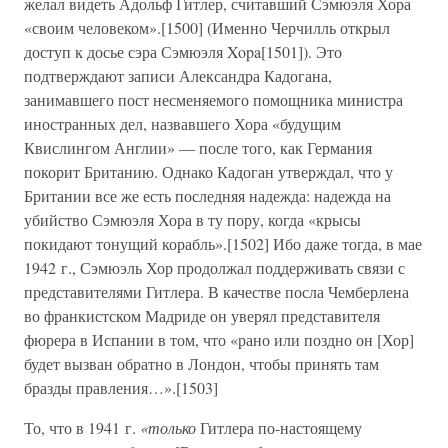
желал видеть Адольф Гитлер, считавший Сэмюэля Хора
«своим человеком».[1500] (Именно Черчилль открыл
доступ к досье сэра Сэмюэля Xopa[1501]). Это
подтверждают записи Александра Кадогана,
занимавшего пост несменяемого помощника министра
иностранных дел, назвавшего Хора «будущим
Квислингом Англии» — после того, как Германия
покорит Британию. Однако Кадоган утверждал, что у
Британии все же есть последняя надежда: надежда на
убийство Сэмюэля Хора в ту пору, когда «крысы
покидают тонущий корабль».[1502] Ибо даже тогда, в мае
1942 г., Сэмюэль Хор продолжал поддерживать связи с
представителями Гитлера. В качестве посла Чемберлена
во франкистском Мадриде он уверял представителя
фюрера в Испании в том, что «рано или поздно он [Хор]
будет вызван обратно в Лондон, чтобы принять там
бразды правления…».[1503]
То, что в 1941 г.
«только
Гитлера по-настоящему