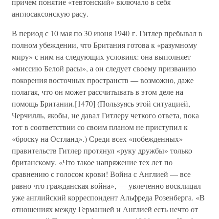
причем понятие «тевтонский» включало в себя
англосаксонскую расу.
В период с 10 мая по 30 июня 1940 г. Гитлер пребывал в
полном убеждении, что Британия готова к «разумному
миру» с ним на следующих условиях: она выполняет
«миссию Белой расы», а он следует своему призванию
покорения восточных пространств — возможно, даже
полагая, что он может рассчитывать в этом деле на
помощь Британии.[1470] (Пользуясь этой ситуацией,
Черчилль, якобы, не давал Гитлеру четкого ответа, пока
тот в соответствии со своим планом не приступил к
«броску на Остланд».) Среди всех «побежденных»
правительств Гитлер протянул «руку дружбы» только
британскому. «Что такое напряжение тех лет по
сравнению с голосом крови! Война с Англией — все
равно что гражданская война», — увлеченно восклицал
уже английский корреспондент Альфреда Розенберга. «В
отношениях между Германией и Англией есть нечто от