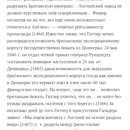
разрушать Британскую империю… Английский народ не
должен чувствовать себя оскорбленным… Фюрер,
несмотря ни на что, все еще очень положительно
относится к Англии», — отмечал рейхсминистр
пропаганды.[1464] Известно также, что Гитлер лично
распорядился позволить британскому экспедиционному
корпусу беспрепятственно бежать из Дюнкерка. 24 мая
1940 г. он отдал четкий приказ генералу Рунштедту
«остановить немецкое наступление в 24 км. от
Дюнкерка»,[1465] давая возможность для эвакуации
британского экспедиционного корпуса (тогда как именно
в Дюнкерке его вермахт взял в плен около 40 тыс.
французских
солдат). На вопрос, «как это он… позволил
британцам бежать, Гитлер ответил, что он… не хотел без
нужды раздражать «кузенов с того берега»».[1466] За
несколько дней до того Гитлер в присутствии Гальдера
заявил: «Мы ищем контакта с Англией на основе раздела
мира»,[1467] (т. е. раздела между расистскими