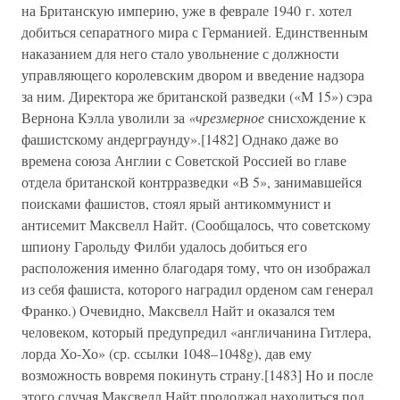
на Британскую империю, уже в феврале 1940 г. хотел
добиться сепаратного мира с Германией. Единственным
наказанием для него стало увольнение с должности
управляющего королевским двором и введение надзора
за ним. Директора же британской разведки («М 15») сэра
Вернона Кэлла уволили за
«чрезмерное
снисхождение к
фашистскому андерграунду».[1482] Однако даже во
времена союза Англии с Советской Россией во главе
отдела британской контрразведки «В 5», занимавшейся
поисками фашистов, стоял ярый антикоммунист и
антисемит Максвелл Найт. (Сообщалось, что советскому
шпиону Гарольду Филби удалось добиться его
расположения именно благодаря тому, что он изображал
из себя фашиста, которого наградил орденом сам генерал
Франко.) Очевидно, Максвелл Найт и оказался тем
человеком, который предупредил «англичанина Гитлера,
лорда Хо-Хо» (ср. ссылки 1048–1048g), дав ему
возможность вовремя покинуть страну.[1483] Но и после
этого случая Максвелл Найт продолжал находиться под