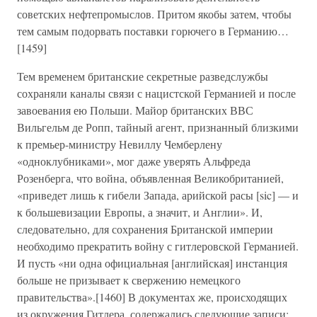
советских нефтепромыслов. Притом якобы затем, чтобы
тем самым подорвать поставки горючего в Германию…
[1459]
Тем временем британские секретные разведслужбы
сохраняли каналы связи с нацистской Германией и после
завоевания ею Польши. Майор британских ВВС
Вильгельм де Ропп, тайный агент, признанный близкими
к премьер-министру Невиллу Чемберлену
«одноклубниками», мог даже уверять Альфреда
Розенберга, что война, объявленная Великобританией,
«приведет лишь к гибели Запада, арийской расы [sic] — и
к большевизации Европы, а значит, и Англии». И,
следовательно, для сохранения Британской империи
необходимо прекратить войну с гитлеровской Германией.
И пусть «ни одна официальная [английская] инстанция
больше не призывает к свержению немецкого
правительства».[1460] В документах же, происходящих
из окружения Гитлера, содержались следующие записи: