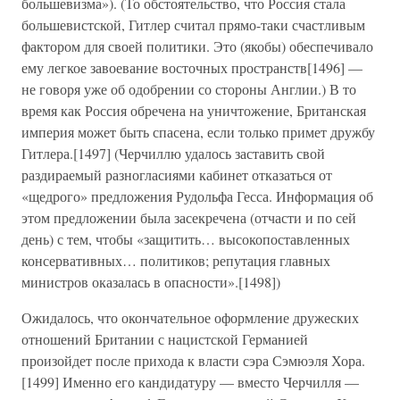
большевизма»). (То обстоятельство, что Россия стала
большевистской, Гитлер считал прямо-таки счастливым
фактором для своей политики. Это (якобы) обеспечивало
ему легкое завоевание восточных пространств[1496] —
не говоря уже об одобрении со стороны Англии.) В то
время как Россия обречена на уничтожение, Британская
империя может быть спасена, если только примет дружбу
Гитлера.[1497] (Черчиллю удалось заставить свой
раздираемый разногласиями кабинет отказаться от
«щедрого» предложения Рудольфа Гесса. Информация об
этом предложении была засекречена (отчасти и по сей
день) с тем, чтобы «защитить… высокопоставленных
консервативных… политиков; репутация главных
министров оказалась в опасности».[1498])
Ожидалось, что окончательное оформление дружеских
отношений Британии с нацистской Германией
произойдет после прихода к власти сэра Сэмюэля Хора.
[1499] Именно его кандидатуру — вместо Черчилля —