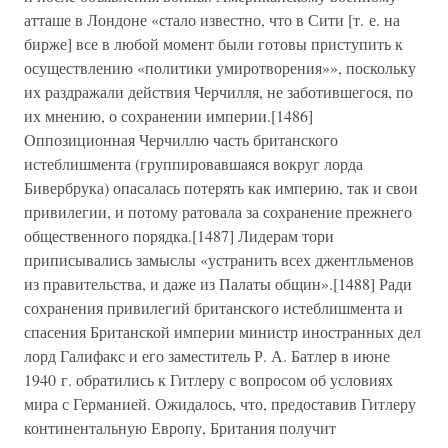
атташе в Лондоне «стало известно, что в Сити [т. е. на
бирже] все в любой момент были готовы приступить к
осуществлению «политики умиротворения»», поскольку
их раздражали действия Черчилля, не заботившегося, по
их мнению, о сохранении империи.[1486]
Оппозиционная Черчиллю часть британского
истеблишмента (группировавшаяся вокруг лорда
Бивербрука) опасалась потерять как империю, так и свои
привилегии, и потому ратовала за сохранение прежнего
общественного порядка.[1487] Лидерам тори
приписывались замыслы «устранить всех джентльменов
из правительства, и даже из Палаты общин».[1488] Ради
сохранения привилегий британского истеблишмента и
спасения Британской империи министр иностранных дел
лорд Галифакс и его заместитель Р. А. Батлер в июне
1940 г. обратились к Гитлеру с вопросом об условиях
мира с Германией. Ожидалось, что, предоставив Гитлеру
континентальную Европу, Британия получит