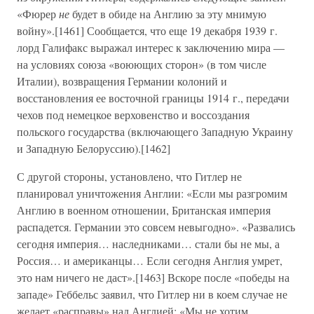
«Фюрер
не
будет в обиде на Англию за эту мнимую
войну».[1461] Сообщается, что еще 19 декабря 1939 г.
лорд Галифакс выражал интерес к заключению мира —
на условиях союза «воюющих сторон» (в том числе
Италии), возвращения Германии колоний и
восстановления ее восточной границы 1914 г., передачи
чехов под немецкое верховенство и воссоздания
польского государства (включающего Западную Украину
и Западную Белоруссию).[1462]
С другой стороны, установлено, что Гитлер не
планировал уничтожения Англии: «Если мы разгромим
Англию в военном отношении, Британская империя
распадется. Германии это совсем невыгодно». «Развались
сегодня империя… наследниками… стали бы не мы, а
Россия… и американцы… Если сегодня Англия умрет,
это нам ничего не даст».[1463] Вскоре после «победы на
западе» Геббельс заявил, что Гитлер ни в коем случае не
желает «расправы» над Англией: «Мы не хотим