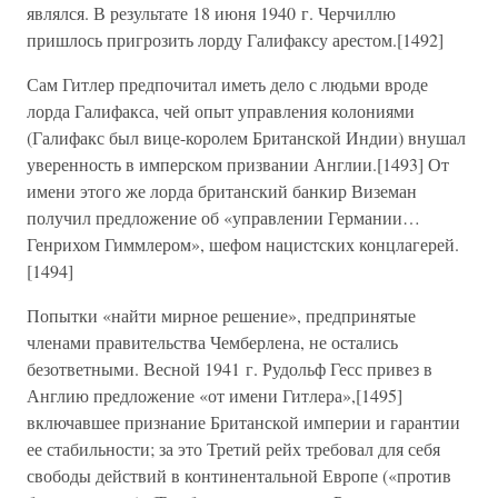
являлся. В результате 18 июня 1940 г. Черчиллю
пришлось пригрозить лорду Галифаксу арестом.[1492]
Сам Гитлер предпочитал иметь дело с людьми вроде
лорда Галифакса, чей опыт управления колониями
(Галифакс был вице-королем Британской Индии) внушал
уверенность в имперском призвании Англии.[1493] От
имени этого же лорда британский банкир Виземан
получил предложение об «управлении Германии…
Генрихом Гиммлером», шефом нацистских концлагерей.
[1494]
Попытки «найти мирное решение», предпринятые
членами правительства Чемберлена, не остались
безответными. Весной 1941 г. Рудольф Гесс привез в
Англию предложение «от имени Гитлера»,[1495]
включавшее признание Британской империи и гарантии
ее стабильности; за это Третий рейх требовал для себя
свободы действий в континентальной Европе («против