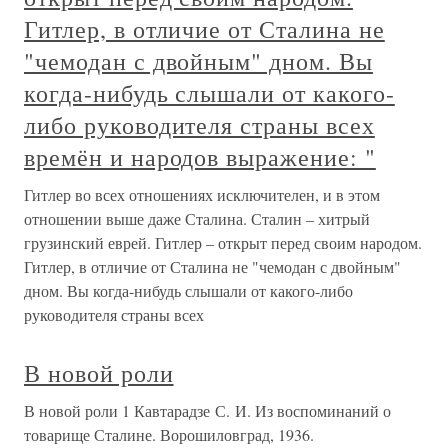
Очерк девятый Классовая борьба в Англии и переселение
в Америку. Отношение колонистов к метрополии.
Конфедерация Новой Англии. Индейские племена и
голландские колонисты. Захват территории Нового
Амстердама. Луизиана. Аграрный вопрос В эпоху
Вальтера Ралея и в ближайшие
Глава IV ПРАВЛЕНИЯ
МАЛЬКОЛЬМА КАНМОРА И
ДАВИДА I - БИТВА ПОД СТЯГОМ
- ИСТОКИ ПРИТЯЗАНИЙ
АНГЛИИ НА ГОСПОДСТВО В
ШОТЛАНДИИ — МАЛЬКОЛЬМ IV
ПО ПРОЗВАНЬЮ ДЕВУШКА
-ПРОИСХОЖДЕНИЕ
ГЕРАЛЬДИЧЕСКИХ ФИГУР -