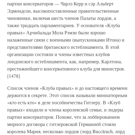
партии консерваторов — Чарлз Керр и сэр Альберт
Эдмондсон, высокопоставленные правительственные
чиновники, включая шесть членов Палаты лордов, а
также тридцать парламентариев. У основателя «Клуба
правых» Арчибальда Мола Рэмзи были хорошо
налаженные связи с военными (выпускниками Итона) и
представителями британского истеблишмента. В этой
организации состояли и члены известных клубов
лондонского истеблишмента, как, например, Карлтона,
престижнейшего консервативного клуба для министров.
[1478]
Список членов «Клуба правых» и до настоящего времени
держится в секрете. Этот список называли миниатюрным
«кто есть кто» в деле пособничества Гитлеру. В «Клуб
правых» входили и члены королевской семьи, и лидеры
партии консерваторов. Похоже, что за лоббированием
мирного договора с гитлеровской Германией стояли
королева Мария, несколько лордов (лорд Buccleuch, лорд