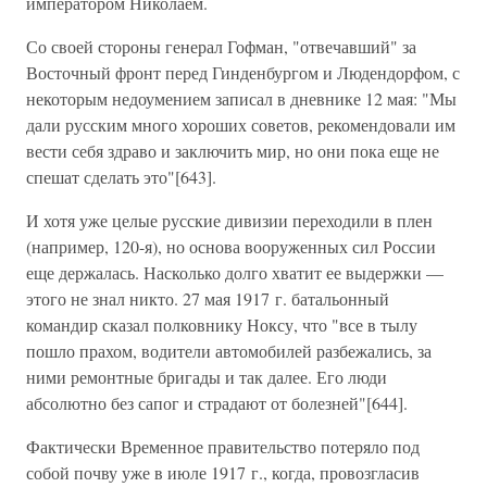
императором Николаем.
Со своей стороны генерал Гофман, "отвечавший" за
Восточный фронт перед Гинденбургом и Людендорфом, с
некоторым недоумением записал в дневнике 12 мая: "Мы
дали русским много хороших советов, рекомендовали им
вести себя здраво и заключить мир, но они пока еще не
спешат сделать это"[643].
И хотя уже целые русские дивизии переходили в плен
(например, 120-я), но основа вооруженных сил России
еще держалась. Насколько долго хватит ее выдержки —
этого не знал никто. 27 мая 1917 г. батальонный
командир сказал полковнику Ноксу, что "все в тылу
пошло прахом, водители автомобилей разбежались, за
ними ремонтные бригады и так далее. Его люди
абсолютно без сапог и страдают от болезней"[644].
Фактически Временное правительство потеряло под
собой почву уже в июле 1917 г., когда, провозгласив