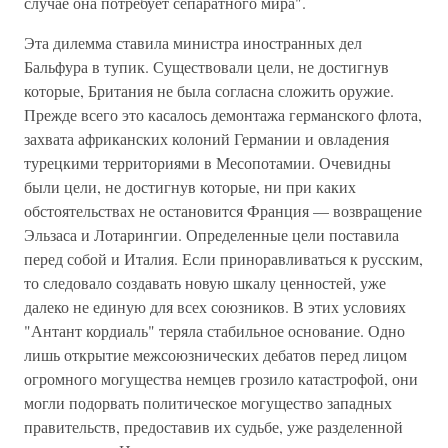
случае она потребует сепаратного мира".
Эта дилемма ставила министра иностранных дел
Бальфура в тупик. Существовали цели, не достигнув
которые, Британия не была согласна сложить оружие.
Прежде всего это касалось демонтажа германского флота,
захвата африканских колоний Германии и овладения
турецкими территориями в Месопотамии. Очевидны
были цели, не достигнув которые, ни при каких
обстоятельствах не остановится Франция — возвращение
Эльзаса и Лотарингии. Определенные цели поставила
перед собой и Италия. Если приноравливаться к русским,
то следовало создавать новую шкалу ценностей, уже
далеко не единую для всех союзников. В этих условиях
"Антант кордиаль" теряла стабильное основание. Одно
лишь открытие межсоюзнических дебатов перед лицом
огромного могущества немцев грозило катастрофой, они
могли подорвать политическое могущество западных
правительств, предоставив их судьбе, уже разделенной