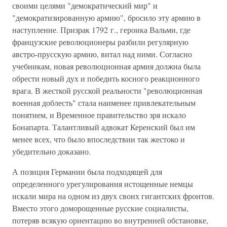
своими целями "демократический мир" и
"демократизированную армию", бросило эту армию в
наступление. Призрак 1792 г., героика Вальми, где
французские революционеры разбили регулярную
австро-прусскую армию, витал над ними. Согласно
учебникам, новая революционная армия должна была
обрести новый дух и победить косного реакционного
врага. В жесткой русской реальности "революционная
военная доблесть" стала наименее привлекательным
понятием, и Временное правительство зря искало
Бонапарта. Талантливый адвокат Керенский был им
менее всех, что было впоследствии так жестоко и
убедительно доказано.
А позиция Германии была подходящей для
определенного урегулирования истощенные немцы
искали мира на одном из двух своих гигантских фронтов.
Вместо этого доморощенные русские социалисты,
потеряв всякую ориентацию во внутренней обстановке,