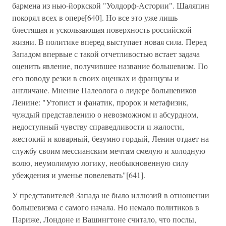
бармена из нью-йоркской "Уолдорф-Астории". Шаляпин
покорял всех в опере[640]. Но все это уже лишь
блестящая и ускользающая поверхность российской
жизни. В политике вперед выступает новая сила. Перед
Западом впервые с такой отчетливостью встает задача
оценить явление, получившее название большевизм. По
его поводу резки в своих оценках и французы и
англичане. Мнение Палеолога о лидере большевиков
Ленине: "Утопист и фанатик, пророк и метафизик,
чуждый представлению о невозможном и абсурдном,
недоступный чувству справедливости и жалости,
жестокий и коварный, безумно гордый, Ленин отдает на
службу своим мессианским мечтам смелую и холодную
волю, неумолимую логику, необыкновенную силу
убеждения и уменье повелевать"[641].
У представителей Запада не было иллюзий в отношении
большевизма с самого начала. Но немало политиков в
Париже, Лондоне и Вашингтоне считало, что послы,