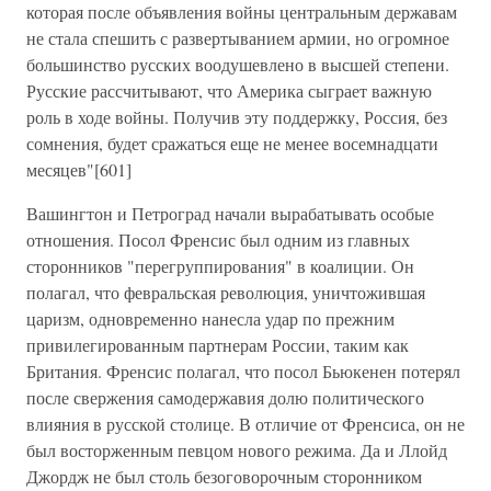
которая после объявления войны центральным державам
не стала спешить с развертыванием армии, но огромное
большинство русских воодушевлено в высшей степени.
Русские рассчитывают, что Америка сыграет важную
роль в ходе войны. Получив эту поддержку, Россия, без
сомнения, будет сражаться еще не менее восемнадцати
месяцев"[601]
Вашингтон и Петроград начали вырабатывать особые
отношения. Посол Френсис был одним из главных
сторонников "перегруппирования" в коалиции. Он
полагал, что февральская революция, уничтожившая
царизм, одновременно нанесла удар по прежним
привилегированным партнерам России, таким как
Британия. Френсис полагал, что посол Бьюкенен потерял
после свержения самодержавия долю политического
влияния в русской столице. В отличие от Френсиса, он не
был восторженным певцом нового режима. Да и Ллойд
Джордж не был столь безоговорочным сторонником