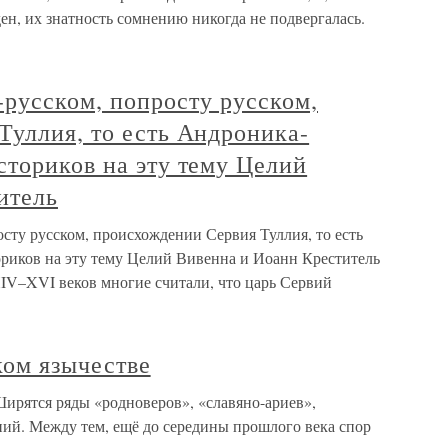
ен, их знатность сомнению никогда не подвергалась.
т-русском, попросту русском,
Туллия, то есть Андроника-
сториков на эту тему Целий
итель
осту русском, происхождении Сервия Туллия, то есть
риков на эту тему Целий Вивенна и Иоанн Креститель
XIV–XVI веков многие считали, что царь Сервий
ком язычестве
Ширятся ряды «родноверов», «славяно-ариев»,
ний. Между тем, ещё до середины прошлого века спор