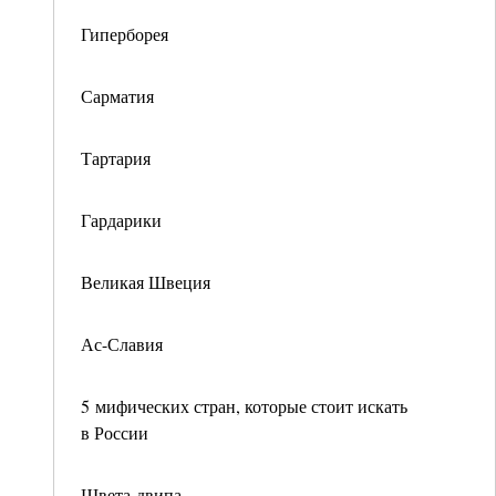
Гиперборея
Сарматия
Тартария
Гардарики
Великая Швеция
Ас-Славия
5 мифических стран, которые стоит искать
в России
Швета-двипа