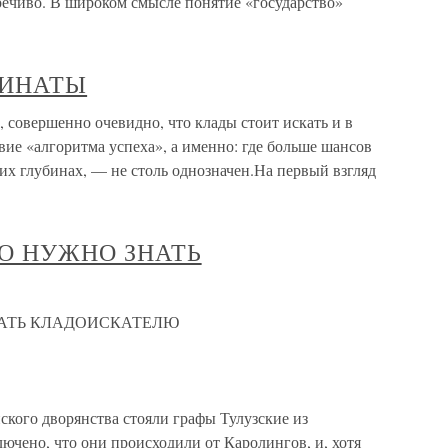
речиво. В широком смысле понятие «государство»
ДИНАТЫ
ершенно очевидно, что клады стоит искать и в
вие «алгоритма успеха», а именно: где больше шансов
их глубинах, — не столь однозначен.На первый взгляд
ЧТО НУЖНО ЗНАТЬ
 ЗНАТЬ КЛАДОИСКАТЕЛЮ
ского дворянства стояли графы Тулузские из
ючено, что они происходили от Каролингов, и, хотя