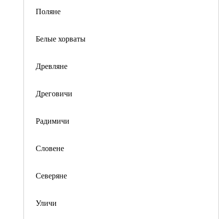
Поляне
Белые хорваты
Древляне
Дреговичи
Радимичи
Словене
Северяне
Уличи