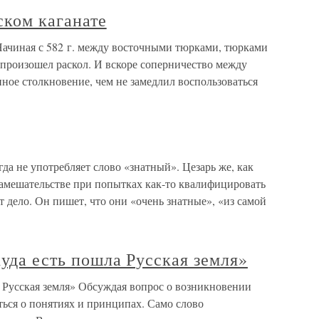
ском каганате
Начиная с 582 г. между восточными тюрками, тюрками
произошел раскол. И вскоре соперничество между
ное столкновение, чем не замедлил воспользоваться
да не употребляет слово «знатный». Цезарь же, как
замешательстве при попытках как-то квалифицировать
т дело. Он пишет, что они «очень знатные», «из самой
куда есть пошла Русская земля»
а Русская земля» Обсуждая вопрос о возникновении
ться о понятиях и принципах. Само слово