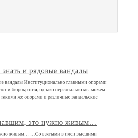
я знать и рядовые вандалы
овые вандалы Институционально главными опорами
флот и бюрократия, однако персонально мы можем –
ь такими же опорами и различные вандальские
 павшим, это нужно живым…
 нужно живым… …Со взятыми в плен высшими