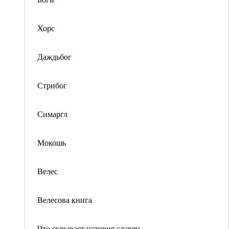
Хорс
Даждьбог
Стрибог
Симаргл
Мокошь
Велес
Велесова книга
Что скрывает история славян