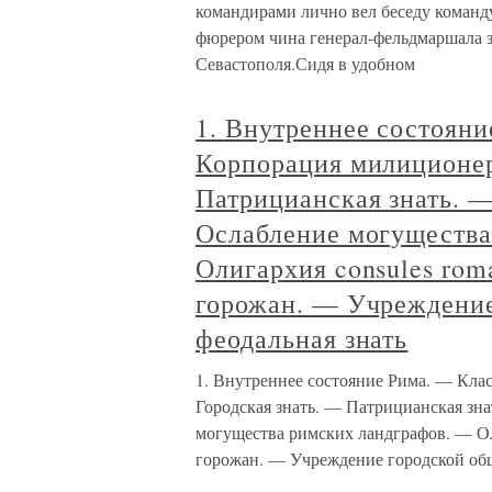
командирами лично вел беседу коман
фюрером чина генерал-фельдмаршала з
Севастополя.Сидя в удобном
1. Внутреннее состоян
Корпорация милиционер
Патрицианская знать. 
Ослабление могущества
Олигархия consules ro
горожан. — Учреждени
феодальная знать
1. Внутреннее состояние Рима. — Кл
Городская знать. — Патрицианская зн
могущества римских ландграфов. — Ол
горожан. — Учреждение городской о