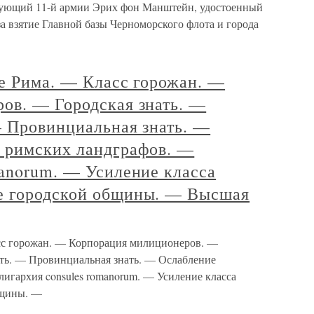
дующий 11-й армии Эрих фон Манштейн, удостоенный
а взятие Главной базы Черноморского флота и города
ие Рима. — Класс горожан. —
ов. — Городская знать. —
— Провинциальная знать. —
 римских ландграфов. —
manorum. — Усиление класса
е городской общины. — Высшая
асс горожан. — Корпорация милиционеров. —
ать. — Провинциальная знать. — Ослабление
игархия consules romanorum. — Усиление класса
бщины. —