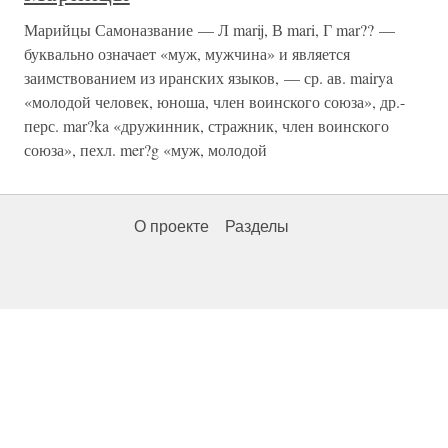
Марийцы Самоназвание — Л marij, В mari, Г mar?? —
буквально означает «муж, мужчина» и является
заимствованием из иранских языков, — ср. ав. mairya
«молодой человек, юноша, член воинского союза», др.-
перс. mar?ka «дружинник, стражник, член воинского
союза», пехл. mer?g «муж, молодой
О проекте
Разделы