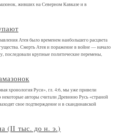
мазонок, живших на Северном Кавказе и в
упают
авления Атея было временем наибольшего расцвета
гущества. Смерть Атея и поражение в войне — начало
му, последовали крупные политические перемены,
 амазонок
вая хронология Руси», гл. 4:6, мы уже привели
о некоторые авторы считали Древнюю Русь «страной
находят свое подтверждение и в скандинавской
(II тыс. до н. э.)