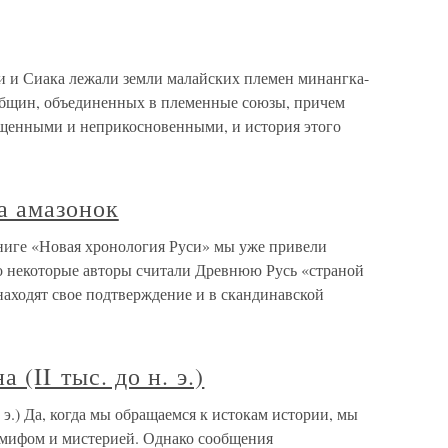
 и Сиака лежали земли малайских племен минангка-
общин, объединенных в племенные союзы, причем
щенными и неприкосновенными, и история этого
а амазонок
книге «Новая хронология Руси» мы уже привели
о некоторые авторы считали Древнюю Русь «страной
находят свое подтверждение и в скандинавской
(II тыс. до н. э.)
 э.) Да, когда мы обращаемся к истокам истории, мы
с мифом и мистерией. Однако сообщения