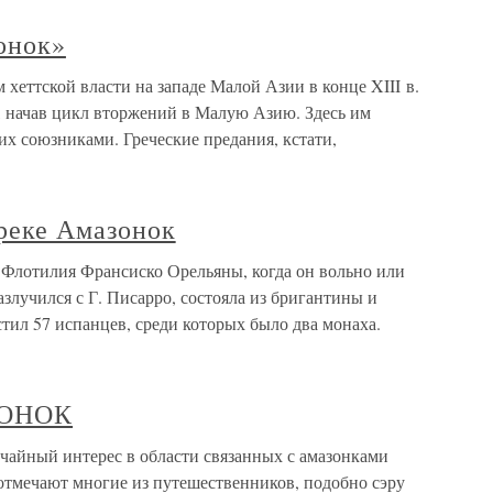
онок»
 хеттской власти на западе Малой Азии в конце XIII в.
ы, начав цикл вторжений в Малую Азию. Здесь им
их союзниками. Греческие предания, кстати,
реке Амазонок
Флотилия Франсиско Орельяны, когда он вольно или
разлучился с Г. Писарро, состояла из бригантины и
стил 57 испанцев, среди которых было два монаха.
ЗОНОК
ный интерес в области связанных с амазонками
 отмечают многие из путешественников, подобно сэру