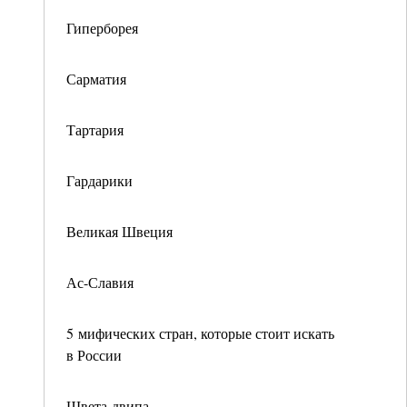
Гиперборея
Сарматия
Тартария
Гардарики
Великая Швеция
Ас-Славия
5 мифических стран, которые стоит искать
в России
Швета-двипа