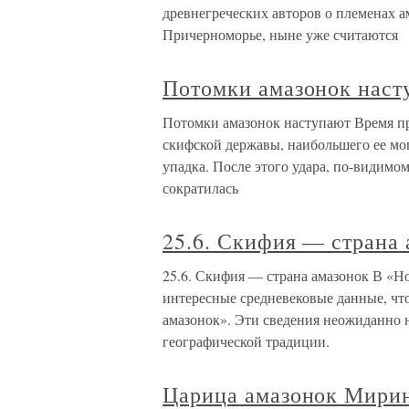
древнегреческих авторов о племенах а
Причерноморье, ныне уже считаются
Потомки амазонок наст
Потомки амазонок наступают Время пр
скифской державы, наибольшего ее мо
упадка. После этого удара, по-видимо
сократилась
25.6. Скифия — страна
25.6. Скифия — страна амазонок В «Но
интересные средневековые данные, чт
амазонок». Эти сведения неожиданно 
географической традиции.
Царица амазонок Мирина 