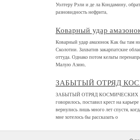
Уолтеру Рэли и де ла Кондамину, обра
разновидность нефрита,
Коварный удар амазоно
Коварный удар амазонок Как бы там ни
Сколотии. Захватив закарпатские обла
оттуда. Однако потом кельты перенапра
Малую Азию,
ЗАБЫТЫЙ ОТРЯД КО
ЗАБЫТЫЙ ОТРЯД КОСМИЧЕСКИХ АМА
говорилось, поставил крест на карьере
вернулись лишь много лет спустя, ког
мне хотелось бы рассказать о