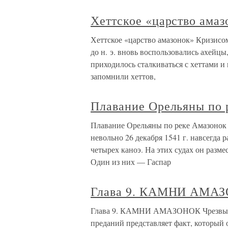
Хеттское «царство амаз
Хеттское «царство амазонок» Кризисом
до н. э. вновь воспользовались ахейц
приходилось сталкиваться с хеттами и 
запомнили хеттов,
Плавание Орельяны по 
Плавание Орельяны по реке Амазонок 
невольно 26 декабря 1541 г. навсегда 
четырех каноэ. На этих судах он разме
Один из них — Гаспар
Глава 9. КАМНИ АМА
Глава 9. КАМНИ АМАЗОНОК Чрезвычай
преданий представляет факт, который