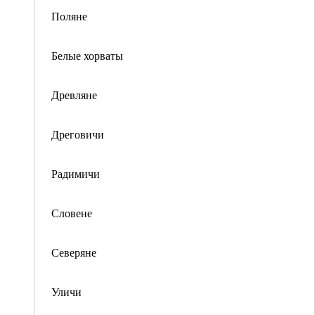
Поляне
Белые хорваты
Древляне
Дреговичи
Радимичи
Словене
Северяне
Уличи