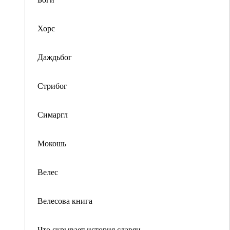
Хорс
Даждьбог
Стрибог
Симаргл
Мокошь
Велес
Велесова книга
Что скрывает история славян