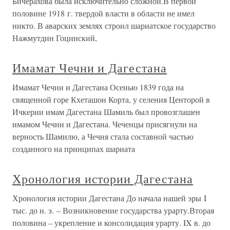
Бичерахова была исключительно сложной.В первой
половине 1918 г. твердой власти в области не имел
никто. В аварских землях строил шариатское государство
Нажмутдин Гоцинский,
Имамат Чечни и Дагестана
Имамат Чечни и Дагестана Осенью 1839 года на
священной горе Кхеташон Корта, у селения Центорой в
Ичкерии имам Дагестана Шамиль был провозглашен
имамом Чечни и Дагестана. Чеченцы присягнули на
верность Шамилю, а Чечня стала составной частью
созданного на принципах шариата
Хронология истории Дагестана
Хронология истории Дагестана До начала нашей эры I
тыс. до н. э. – Возникновение государства урарту.Вторая
половина – укрепление и консолидация урарту. IX в. до