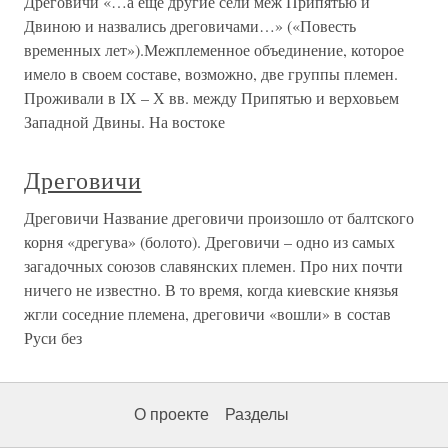
Дреговичи «…а еще другие сели меж Припятью и
Двиною и назвались дреговичами…» («Повесть
временных лет»).Межплеменное объединение, которое
имело в своем составе, возможно, две группы племен.
Проживали в ІХ – Х вв. между Припятью и верховьем
Западной Двины. На востоке
Дреговичи
Дреговичи Название дреговичи произошло от балтского
корня «дрегува» (болото). Дреговичи – одно из самых
загадочных союзов славянских племен. Про них почти
ничего не известно. В то время, когда киевские князья
жгли соседние племена, дреговичи «вошли» в состав
Руси без
О проекте
Разделы