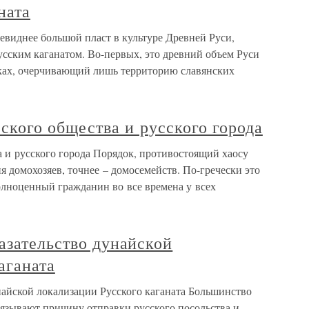
ната
чевиднее большой пласт в культуре Древней Руси,
усским каганатом. Во-первых, это древний объем Руси
ках, очерчивающий лишь территорию славянских
ского общества и русского города
 и русского города Порядок, противостоящий хаосу
я домохозяев, точнее – домосемейств. По-гречески это
олноценный гражданин во все времена у всех
азательство дунайской
аганата
найской локализации Русского каганата Большинство
вязывают причину отправки русского посольства и