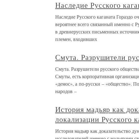
Наследие Русского кага
Наследие Русского каганата Гораздо о
вероятнее всего связанный именно с Р
в древнерусских письменных источни
племен, входивших
Смута. Разрушители рус
Смута. Разрушители русского общества
Смуты, есть корпоративная организаци
«демос», а по-русски – «общество». П
народов –
История мадьяр как док
локализации Русского к
История мадьяр как доказательство ду
исследователей именно с мадьярами с