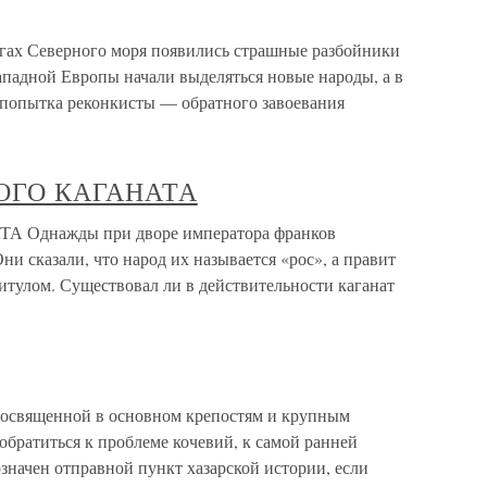
регах Северного моря появились страшные разбойники
падной Европы начали выделяться новые народы, а в
 попытка реконкисты — обратного завоевания
КОГО КАГАНАТА
 Однажды при дворе императора франков
и сказали, что народ их называется «рос», а правит
итулом. Существовал ли в действительности каганат
посвященной в основном крепостям и крупным
обратиться к проблеме кочевий, к самой ранней
значен отправной пункт хазарской истории, если