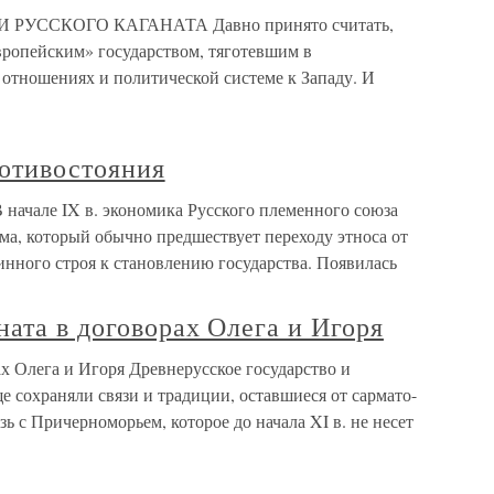
РУССКОГО КАГАНАТА Давно принято считать,
вропейским» государством, тяготевшим в
отношениях и политической системе к Западу. И
ротивостояния
В начале IX в. экономика Русского племенного союза
ма, который обычно предшествует переходу этноса от
инного строя к становлению государства. Появилась
ната в договорах Олега и Игоря
ах Олега и Игоря Древнерусское государство и
е сохраняли связи и традиции, оставшиеся от сармато-
зь с Причерноморьем, которое до начала XI в. не несет