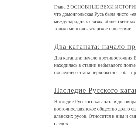
Глава 2 ОСНОВНЫЕ ВЕХИ ИСТОРИИ 
что домонгольская Русь была чисто «е
международных связях, общественных 
только монголо-татарское нашествие
Два каганата: начало п
Два каганата: начало противостояния 
находилась в стадии небывалого подъе
последнего этапа первобытно – об – щ
Наследие Русского кага
Наследие Русского каганата в договор
восточнославянское общество долго ещ
аланских русов. Относится к ним и свя
следов