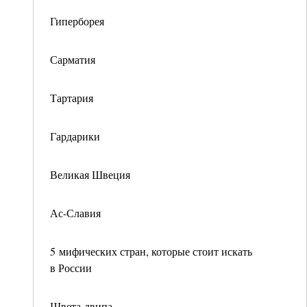
Гиперборея
Сарматия
Тартария
Гардарики
Великая Швеция
Ас-Славия
5 мифических стран, которые стоит искать
в России
Швета-двипа