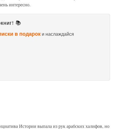
чень интересно.
книг! 📚
писки в подарок
и наслаждайся
инициатива Истории выпала из рук арабских халифов, но