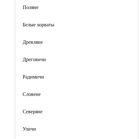
Поляне
Белые хорваты
Древляне
Дреговичи
Радимичи
Словене
Северяне
Уличи