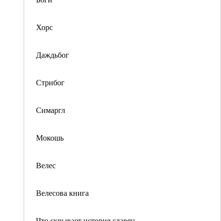
Хорс
Даждьбог
Стрибог
Симаргл
Мокошь
Велес
Велесова книга
Что скрывает история славян