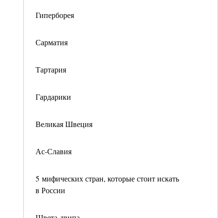
Гиперборея
Сарматия
Тартария
Гардарики
Великая Швеция
Ас-Славия
5 мифических стран, которые стоит искать
в России
Швета-двипа