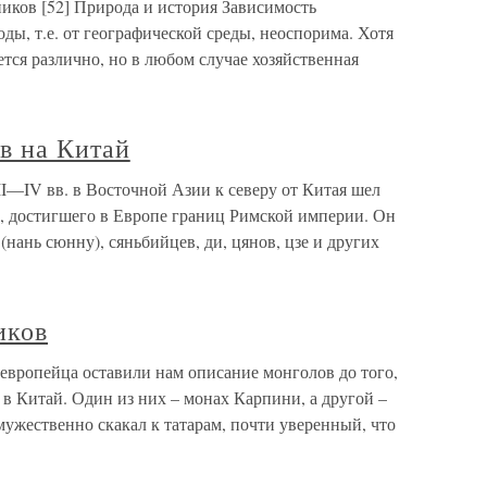
иков [52] Природа и история Зависимость
ды, т.е. от географической среды, неоспорима. Хотя
ется различно, но в любом случае хозяйственная
в на Китай
II—IV вв. в Восточной Азии к северу от Китая шел
в, достигшего в Европе границ Римской империи. Он
нань сюнну), сяньбийцев, ди, цянов, цзе и других
иков
европейца оставили нам описание монголов до того,
 в Китай. Один из них – монах Карпини, а другой –
ужественно скакал к татарам, почти уверенный, что