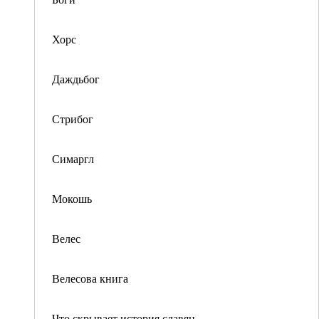
Хорс
Даждьбог
Стрибог
Симаргл
Мокошь
Велес
Велесова книга
Что скрывает история славян