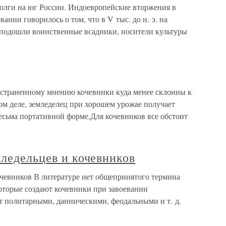
олги на юг России. Индоевропейские вторжения в
нии говорилось о том, что в V тыс. до н. э. на
подошли воинственные всадники, носители культуры
страненному мнению кочевники куда менее склонны к
ом деле, земледелец при хорошем урожае получает
весьма портативной форме,Для кочевников все обстоит
мледельцев и кочевников
очевников В литературе нет общепринятого термина
которые создают кочевники при завоевании
т политарными, данническими, феодальными и т. д.