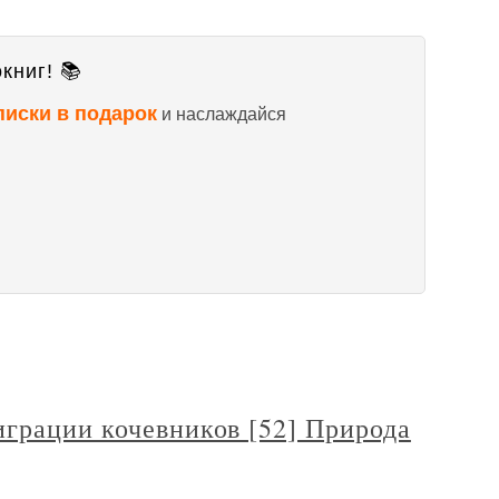
книг! 📚
писки в подарок
и наслаждайся
играции кочевников [52] Природа