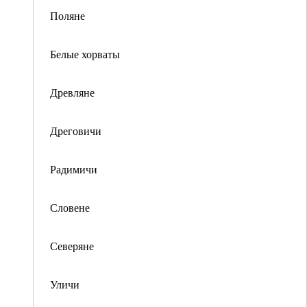
Поляне
Белые хорваты
Древляне
Дреговичи
Радимичи
Словене
Северяне
Уличи