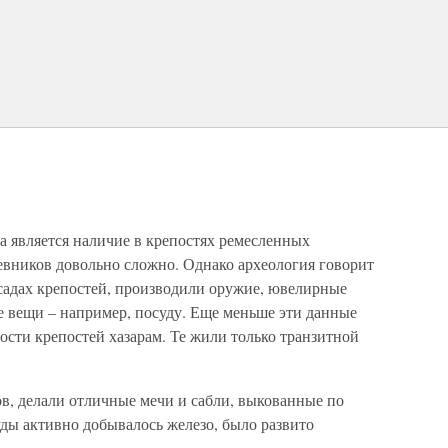
та является наличие в крепостях ремесленных
чевников довольно сложно. Однако археология говорит
садах крепостей, производили оружие, ювелирные
е вещи – например, посуду. Еще меньше эти данные
ости крепостей хазарам. Те жили только транзитной
ов, делали отличные мечи и сабли, выкованные по
ды активно добывалось железо, было развито