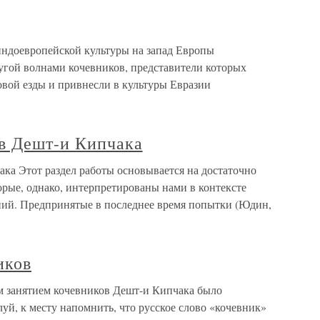
ндоевропейской культуры на запад Европы
угой волнами кочевников, представители которых
овой езды и привнесли в культуры Евразии
в Дешт-и Кипчака
ка Этот раздел работы основывается на достаточно
рые, однако, интерпретированы нами в контексте
ний. Предпринятые в последнее время попытки (Юдин,
иков
м занятием кочевников Дешт-и Кипчака было
луй, к месту напомнить, что русское слово «кочевник»