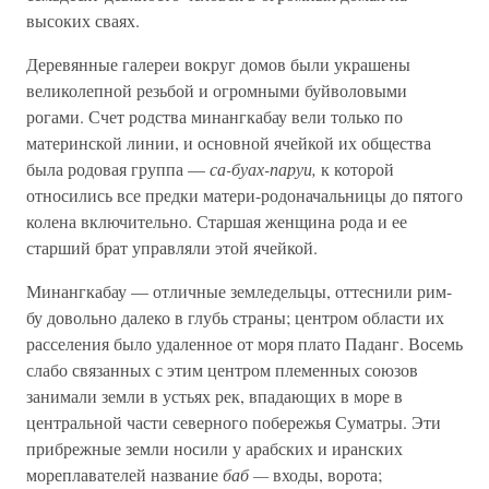
высоких сваях.
Деревянные галереи вокруг домов были украшены
великолепной резьбой и огромными буйволовыми
рогами. Счет родства минангкабау вели только по
материнской линии, и основной ячейкой их общества
была родовая группа —
са-буах-паруи,
к которой
относились все предки матери-родоначальницы до пятого
колена включительно. Старшая женщина рода и ее
старший брат управляли этой ячейкой.
Минангкабау — отличные земледельцы, оттеснили рим-
бу довольно далеко в глубь страны; центром области их
расселения было удаленное от моря плато Паданг. Восемь
слабо связанных с этим центром племенных союзов
занимали земли в устьях рек, впадающих в море в
центральной части северного побережья Суматры. Эти
прибрежные земли носили у арабских и иранских
мореплавателей название
баб —
входы, ворота;