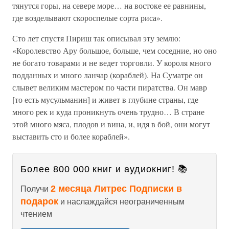
тянутся горы, на севере море… на востоке ее равнины,
где возделывают скороспелые сорта риса».
Сто лет спустя Пириш так описывал эту землю:
«Королевство Ару большое, больше, чем соседние, но оно
не богато товарами и не ведет торговли. У короля много
подданных и много ланчар (кораблей). На Суматре он
слывет великим мастером по части пиратства. Он мавр
[то есть мусульманин] и живет в глубине страны, где
много рек и куда проникнуть очень трудно… В стране
этой много мяса, плодов и вина, и, идя в бой, они могут
выставить сто и более кораблей».
Более 800 000 книг и аудиокниг! 📚
2 месяца Литрес Подписки в
Получи
подарок
и наслаждайся неограниченным
чтением