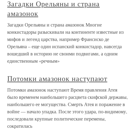
Загадки Орельяны и страна
амазонок
Загадки Орельяны и страна амазонок Многие
конкистадоры разыскивали на континенте известные из
мифов и легенд царства, например Франсиско де
Орельяна – еще один испанский конкистадор, навсегда
вошедший в историю не своими подвигами, а одним
единственным «речным»
Потомки амазонок наступают
Потомки амазонок наступают Время правления Атея
было временем наибольшего расцвета скифской державы,
наибольшего ее могущества. Смерть Атея и поражение в
войне — начало упадка. После этого удара, по-видимому,
последовали крупные политические перемены,
сократилась