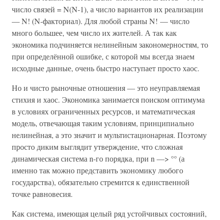
число связей = N(N-1), а число вариантов их реализации
— N! (N-факториал). Для любой страны N! — число
много большее, чем число их жителей. А так как
экономика подчиняется нелинейным закономерностям, то
при определённой ошибке, с которой мы всегда знаем
исходные данные, очень быстро наступает просто хаос.
Но и чисто рыночные отношения — это неуправляемая
стихия и хаос. Экономика занимается поиском оптимума
в условиях ограниченных ресурсов, и математическая
модель, отвечающая таким условиям, принципиально
нелинейная, а это значит и мультистационарная. Поэтому
просто диким выглядит утверждение, что сложная
динамическая система n-го порядка, при n —> °° (а
именно так можно представить экономику любого
государства), обязательно стремится к единственной
точке равновесия.
Как система, имеющая целый ряд устойчивых состояний,