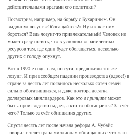
действительными врагами его политики?
Посмотрим, например, на борьбу с Бухариным. Он
выдвинул лозунг «Обогащайтесь!» Ну и как с ним
бороться? Ведь лозунг-то привлекательный! Человек не
может сразу понять, что в условиях ограниченных
ресурсов там, где один будет обогащаться, несколько
других с голоду опухнут.
Вот в 1990-е годы нам, по сути, предложили тот же
лозунг. И при всеобщем падении производства (вдвое!) в
стране за десять лет появилось несколько сотен семей
сильно обогатившихся, и даже полтора десятка
долларовых миллиардеров. Как это
в принципе
может
быть: производство падает, а кто-то обогащается? За счёт
чего? Только за счёт обнищания других.
Спустя десять лет после начала реформ А. Чубайс
говорил с телеэкрана миллионам обнищавших: что ж ты