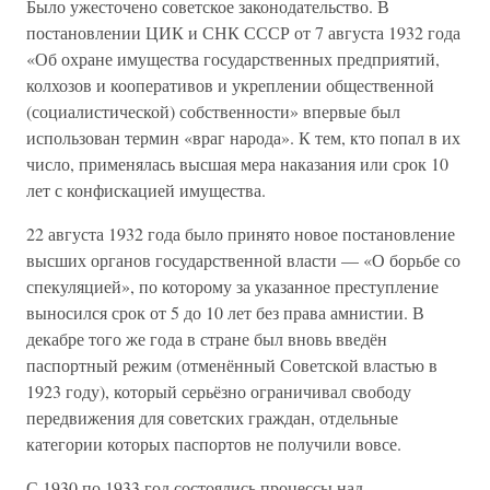
Было ужесточено советское законодательство. В
постановлении ЦИК и СНК СССР от 7 августа 1932 года
«Об охране имущества государственных предприятий,
колхозов и кооперативов и укреплении общественной
(социалистической) собственности» впервые был
использован термин «враг народа». К тем, кто попал в их
число, применялась высшая мера наказания или срок 10
лет с конфискацией имущества.
22 августа 1932 года было принято новое постановление
высших органов государственной власти — «О борьбе со
спекуляцией», по которому за указанное преступление
выносился срок от 5 до 10 лет без права амнистии. В
декабре того же года в стране был вновь введён
паспортный режим (отменённый Советской властью в
1923 году), который серьёзно ограничивал свободу
передвижения для советских граждан, отдельные
категории которых паспортов не получили вовсе.
С 1930 по 1933 год состоялись процессы над