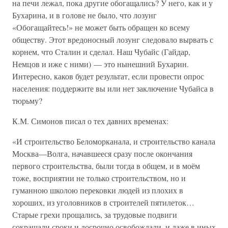
на печи лежал, пока другие обогащались? У него, как и у
Бухарина, и в голове не было, что лозунг
«Обогащайтесь!» не может быть обращен ко всему
обществу. Этот вредоносный лозунг следовало вырвать с
корнем, что Сталин и сделал. Наш Чубайс (Гайдар,
Немцов и иже с ними) — это нынешний Бухарин.
Интересно, каков будет результат, если провести опрос
населения: поддержите вы или нет заключение Чубайса в
тюрьму?
К.М. Симонов писал о тех давних временах:
«И строительство Беломорканала, и строительство канала
Москва—Волга, начавшееся сразу после окончания
первого строительства, были тогда в общем, и в моём
тоже, восприятии не только строительством, но и
гуманною школою перековки людей из плохих в
хороших, из уголовников в строителей пятилеток…
Старые грехи прощались, за трудовые подвиги
сокращали сроки и досрочно освобождали, и даже в иных