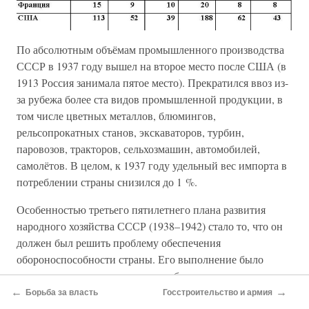
По абсолютным объёмам промышленного производства
СССР в 1937 году вышел на второе место после США (в
1913 Россия занимала пятое место). Прекратился ввоз из-
за рубежа более ста видов промышленной продукции, в
том числе цветных металлов, блюмингов,
рельсопрокатных станов, экскаваторов, турбин,
паровозов, тракторов, сельхозмашин, автомобилей,
самолётов. В целом, к 1937 году удельный вес импорта в
потреблении страны снизился до 1 %.
Особенностью третьего пятилетнего плана развития
народного хозяйства СССР (1938–1942) стало то, что он
должен был решить проблему обеспечения
обороноспособности страны. Его выполнение было
осложнено как внутренними проблемами, проявившими
себя во второй половине 1930-х, так и изменением
←
→
Борьба за власть
Госстроительство и армия
международного положения СССР.