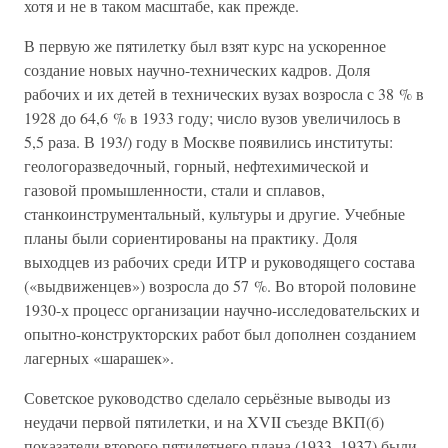
хотя и не в таком масштабе, как прежде.
В первую же пятилетку был взят курс на ускоренное
создание новых научно-технических кадров. Доля
рабочих и их детей в технических вузах возросла с 38 % в
1928 до 64,6 % в 1933 году; число вузов увеличилось в
5,5 раза. В 193/) году в Москве появились институты:
геологоразведочный, горный, нефтехимической и
газовой промышленности, стали и сплавов,
станкоинструментальный, культуры и другие. Учебные
планы были сориентированы на практику. Доля
выходцев из рабочих среди ИТР и руководящего состава
(«выдвиженцев») возросла до 57 %. Во второй половине
1930-х процесс организации научно-исследовательских и
опытно-конструкторских работ был дополнен созданием
лагерных «шарашек».
Советское руководство сделало серьёзные выводы из
неудачи первой пятилетки, и на XVII съезде ВКП(б)
показатели второго пятилетнего плана (1933–1937) были