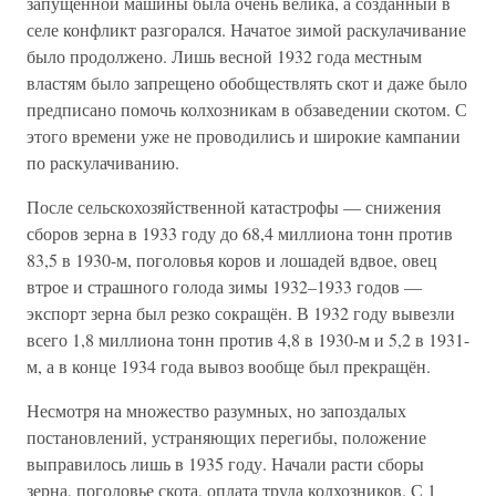
запущенной машины была очень велика, а созданный в
селе конфликт разгорался. Начатое зимой раскулачивание
было продолжено. Лишь весной 1932 года местным
властям было запрещено обобществлять скот и даже было
предписано помочь колхозникам в обзаведении скотом. С
этого времени уже не проводились и широкие кампании
по раскулачиванию.
После сельскохозяйственной катастрофы — снижения
сборов зерна в 1933 году до 68,4 миллиона тонн против
83,5 в 1930-м, поголовья коров и лошадей вдвое, овец
втрое и страшного голода зимы 1932–1933 годов —
экспорт зерна был резко сокращён. В 1932 году вывезли
всего 1,8 миллиона тонн против 4,8 в 1930-м и 5,2 в 1931-
м, а в конце 1934 года вывоз вообще был прекращён.
Несмотря на множество разумных, но запоздалых
постановлений, устраняющих перегибы, положение
выправилось лишь в 1935 году. Начали расти сборы
зерна, поголовье скота, оплата труда колхозников. С 1