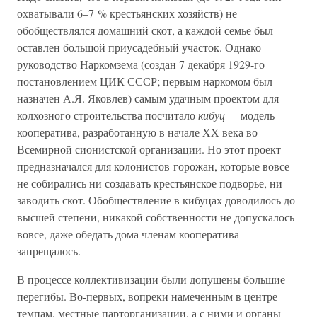
охватывали 6–7 % крестьянских хозяйств) не
обобществлялся домашний скот, а каждой семье был
оставлен большой приусадебный участок. Однако
руководство Наркомзема (создан 7 декабря 1929-го
постановлением ЦИК СССР; первым наркомом был
назначен А.Я. Яковлев) самым удачным проектом для
колхозного строительства посчитало
кибуц —
модель
кооператива, разработанную в начале XX века во
Всемирной сионистской организации. Но этот проект
предназначался для колонистов-горожан, которые вовсе
не собирались ни создавать крестьянское подворье, ни
заводить скот. Обобществление в кибуцах доводилось до
высшей степени, никакой собственности не допускалось
вовсе, даже обедать дома членам кооператива
запрещалось.
В процессе коллективизации были допущены большие
перегибы. Во-первых, вопреки намеченным в центре
темпам, местные парторганизации, а с ними и органы