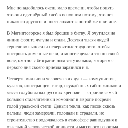
Мне понадобилось очень мало времени, чтобы понять,
что они едят чёрный хлеб в основном потому, что нет
никакого другого, и носят лохмотья по той же причине.
В Магнитогорске я был брошен в битву. Я очутился на
линии фронта чугуна и стали. Десятки тысяч людей
терпеливо выносили невероятные трудности, чтобы
построить доменные печи, и многие делали это по своей
воле, охотно, с безграничным энтузиазмом, которым с
первого дня своего приезда заразился и я.
Четверть миллиона человеческих душ — коммунистов,
кулаков, иностранцев, татар, осуждённых саботажников и
масса голубоглазых русских крестьян — строили самый
большой сталелитейный комбинат в Европе посреди
голой уральской степи. Деньги текли, как песок сквозь
пальцы, люди замерзали, голодали и страдали, но
строительство продолжалось в атмосфере равнодушия к
отдельной человеческой личности и массового героизма,