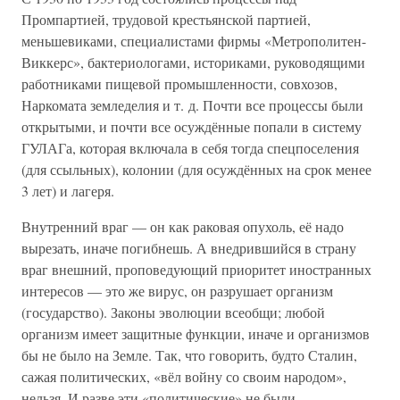
Промпартией, трудовой крестьянской партией,
меньшевиками, специалистами фирмы «Метрополитен-
Виккерс», бактериологами, историками, руководящими
работниками пищевой промышленности, совхозов,
Наркомата земледелия и т. д. Почти все процессы были
открытыми, и почти все осуждённые попали в систему
ГУЛАГа, которая включала в себя тогда спецпоселения
(для ссыльных), колонии (для осуждённых на срок менее
3 лет) и лагеря.
Внутренний враг — он как раковая опухоль, её надо
вырезать, иначе погибнешь. А внедрившийся в страну
враг внешний, проповедующий приоритет иностранных
интересов — это же вирус, он разрушает организм
(государство). Законы эволюции всеобщи; любой
организм имеет защитные функции, иначе и организмов
бы не было на Земле. Так, что говорить, будто Сталин,
сажая политических, «вёл войну со своим народом»,
нельзя. И разве эти «политические» не были