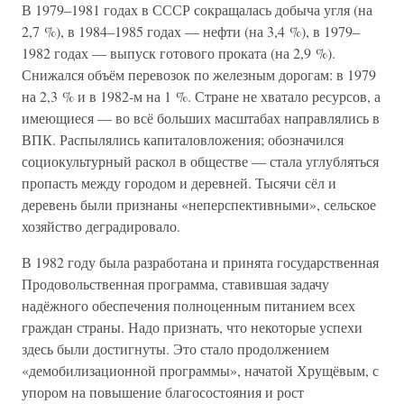
В 1979–1981 годах в СССР сокращалась добыча угля (на
2,7 %), в 1984–1985 годах — нефти (на 3,4 %), в 1979–
1982 годах — выпуск готового проката (на 2,9 %).
Снижался объём перевозок по железным дорогам: в 1979
на 2,3 % и в 1982-м на 1 %. Стране не хватало ресурсов, а
имеющиеся — во всё больших масштабах направлялись в
ВПК. Распылялись капиталовложения; обозначился
социокультурный раскол в обществе — стала углубляться
пропасть между городом и деревней. Тысячи сёл и
деревень были признаны «неперспективными», сельское
хозяйство деградировало.
В 1982 году была разработана и принята государственная
Продовольственная программа, ставившая задачу
надёжного обеспечения полноценным питанием всех
граждан страны. Надо признать, что некоторые успехи
здесь были достигнуты. Это стало продолжением
«демобилизационной программы», начатой Хрущёвым, с
упором на повышение благосостояния и рост