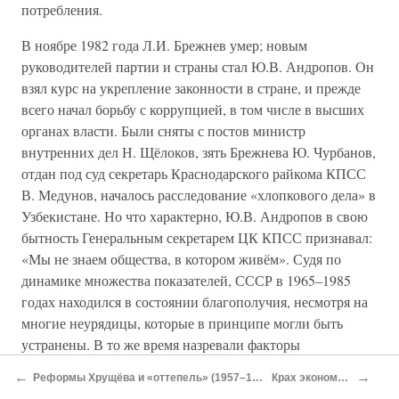
потребления.
В ноябре 1982 года Л.И. Брежнев умер; новым
руководителей партии и страны стал Ю.В. Андропов. Он
взял курс на укрепление законности в стране, и прежде
всего начал борьбу с коррупцией, в том числе в высших
органах власти. Были сняты с постов министр
внутренних дел Н. Щёлоков, зять Брежнева Ю. Чурбанов,
отдан под суд секретарь Краснодарского райкома КПСС
В. Медунов, началось расследование «хлопкового дела» в
Узбекистане. Но что характерно, Ю.В. Андропов в свою
бытность Генеральным секретарем ЦК КПСС признавал:
«Мы не знаем общества, в котором живём». Судя по
динамике множества показателей, СССР в 1965–1985
годах находился в состоянии благополучия, несмотря на
многие неурядицы, которые в принципе могли быть
устранены. В то же время назревали факторы
нестабильности и общего ощущения беды. Видимыми
←
→
Реформы Хрущёва и «оттепель» (1957–1964)
Крах экономики
симптомами этого стали широкое распространение