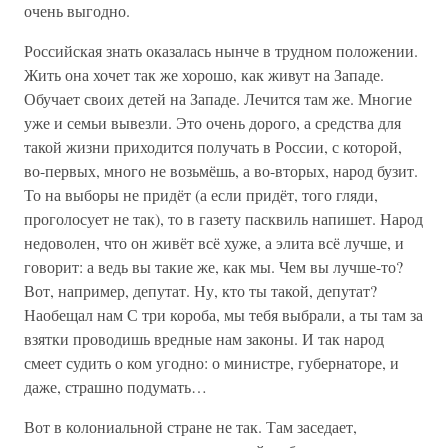
очень выгодно.
Российская знать оказалась нынче в трудном положении.
Жить она хочет так же хорошо, как живут на Западе.
Обучает своих детей на Западе. Лечится там же. Многие
уже и семьи вывезли. Это очень дорого, а средства для
такой жизни приходится получать в России, с которой,
во-первых, много не возьмёшь, а во-вторых, народ бузит.
То на выборы не придёт (а если придёт, того гляди,
проголосует не так), то в газету пасквиль напишет. Народ
недоволен, что он живёт всё хуже, а элита всё лучше, и
говорит: а ведь вы такие же, как мы. Чем вы лучше-то?
Вот, например, депутат. Ну, кто ты такой, депутат?
Наобещал нам С три короба, мы тебя выбрали, а ты там за
взятки проводишь вредные нам законы. И так народ
смеет судить о ком угодно: о министре, губернаторе, и
даже, страшно подумать…
Вот в колониальной стране не так. Там заседает,