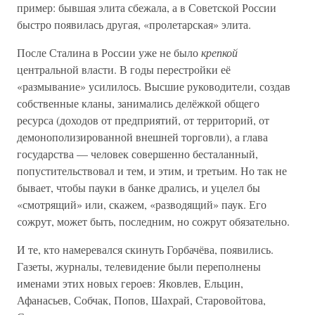
пример: бывшая элита сбежала, а в Советской России
быстро появилась другая, «пролетарская» элита.
После Сталина в России уже не было
крепкой
центральной власти. В годы перестройки её
«размывание» усилилось. Высшие руководители, создав
собственные кланы, занимались делёжкой общего
ресурса (доходов от предприятий, от территорий, от
демонополизированной внешней торговли), а глава
государства — человек совершенно бесталанный,
попустительствовал и тем, и этим, и третьим. Но так не
бывает, чтобы пауки в банке дрались, и уцелел бы
«смотрящий» или, скажем, «разводящий» паук. Его
сожрут, может быть, последним, но сожрут обязательно.
И те, кто намеревался скинуть Горбачёва, появились.
Газеты, журналы, телевидение были переполнены
именами этих новых героев: Яковлев, Ельцин,
Афанасьев, Собчак, Попов, Шахрай, Старовойтова,