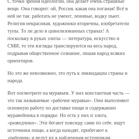
С точки зрения идеологии, она делает очень страшные
вещи. Она говорит: ой, Россия, какая она поганая! Всё в
ней не так: работать не умеют, ленивые, водку пьют.
Религия некрасивая, художники вторичны, изобретатели
тупы. То ли дело в цивилизованных странах! А
поскольку в руках элиты — литература, искусство и
СМИ, то эти взгляды транслируются на весь народ,
подрывая общественное сознание, лишая народ всяких
ориентиров.
Но это же невозможно, это путь к ликвидации страны и
народа.
Вот посмотрите на муравьев. У них константная часть —
это так называемые «рабочие муравьи». Они выполняют
основную работу по доставке пищи и содержанию
муравейника в порядке. Но есть у них и элита,
«разведчики». Эти бегают повсюду сами по себе, ищут
источники пищи, а когда находят, прибегают к
«рабочим» и ведут их к найденным источникам.