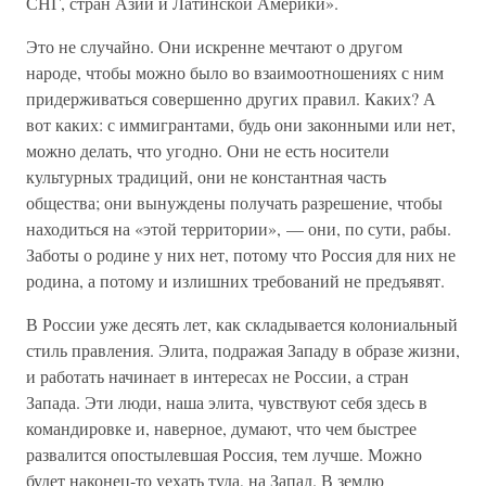
СНГ, стран Азии и Латинской Америки».
Это не случайно. Они искренне мечтают о другом
народе, чтобы можно было во взаимоотношениях с ним
придерживаться совершенно других правил. Каких? А
вот каких: с иммигрантами, будь они законными или нет,
можно делать, что угодно. Они не есть носители
культурных традиций, они не константная часть
общества; они вынуждены получать разрешение, чтобы
находиться на «этой территории», — они, по сути, рабы.
Заботы о родине у них нет, потому что Россия для них не
родина, а потому и излишних требований не предъявят.
В России уже десять лет, как складывается колониальный
стиль правления. Элита, подражая Западу в образе жизни,
и работать начинает в интересах не России, а стран
Запада. Эти люди, наша элита, чувствуют себя здесь в
командировке и, наверное, думают, что чем быстрее
развалится опостылевшая Россия, тем лучше. Можно
будет наконец-то уехать туда, на Запад. В землю