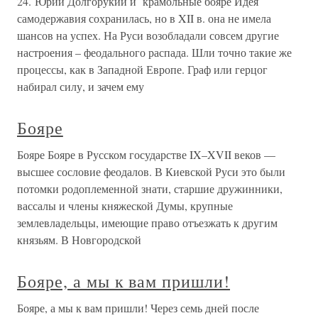
24. Юрий Долгорукий и крамольные бояре Идея
самодержавия сохранилась, но в XII в. она не имела
шансов на успех. На Руси возобладали совсем другие
настроения – феодального распада. Шли точно такие же
процессы, как в Западной Европе. Граф или герцог
набирал силу, и зачем ему
Бояре
Бояре Бояре в Русском государстве IX–XVII веков —
высшее сословие феодалов. В Киевской Руси это были
потомки родоплеменной знати, старшие дружинники,
вассалы и члены княжеской Думы, крупные
землевладельцы, имеющие право отъезжать к другим
князьям. В Новгородской
Бояре, а мы к вам пришли!
Бояре, а мы к вам пришли! Через семь дней после