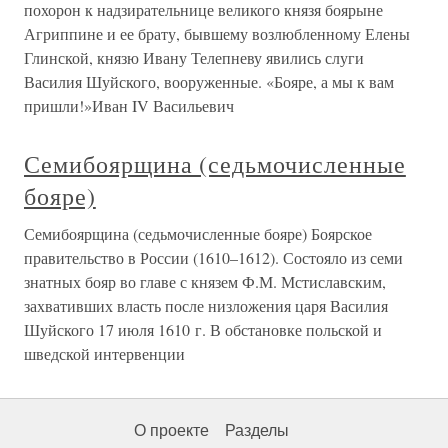
похорон к надзирательнице великого князя боярыне
Агриппине и ее брату, бывшему возлюбленному Елены
Глинской, князю Ивану Телепневу явились слуги
Василия Шуйского, вооруженные. «Бояре, а мы к вам
пришли!»Иван IV Васильевич
Семибоярщина (седьмочисленные
бояре)
Семибоярщина (седьмочисленные бояре) Боярское
правительство в России (1610–1612). Состояло из семи
знатных бояр во главе с князем Ф.М. Мстиславским,
захвативших власть после низложения царя Василия
Шуйского 17 июля 1610 г. В обстановке польской и
шведской интервенции
О проекте
Разделы