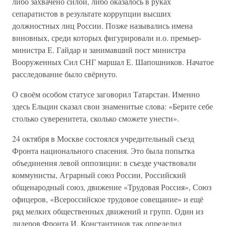
либо захвачено силой, либо оказалось в руках
сепаратистов в результате коррупции высших
должностных лиц России. Позже назывались имена
виновных, среди которых фигурировали и.о. премьер-
министра Е. Гайдар и занимавший пост министра
Вооруженных Сил СНГ маршал Е. Шапошников. Начатое
расследование было свёрнуто.
О своём особом статусе заговорил Татарстан. Именно
здесь Ельцин сказал свои знаменитые слова: «Берите себе
столько суверенитета, сколько сможете унести».
24 октября в Москве состоялся учредительный съезд
Фронта национального спасения. Это была попытка
объединения левой оппозиции: в съезде участвовали
коммунисты, Аграрный союз России, Российский
общенародный союз, движение «Трудовая Россия», Союз
офицеров, «Всероссийское трудовое совещание» и ещё
ряд мелких общественных движений и групп. Один из
лидеров Фронта И. Константинов так определил