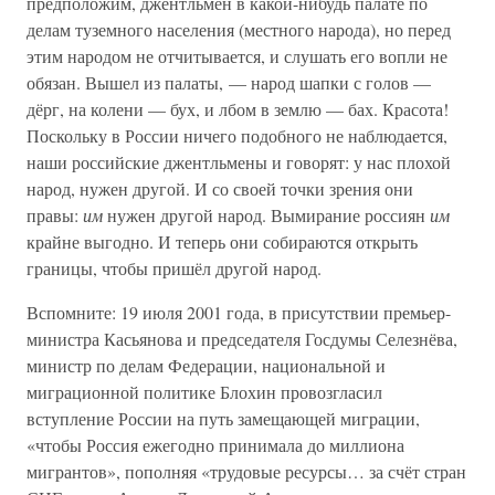
предположим, джентльмен в какой-нибудь палате по
делам туземного населения (местного народа), но перед
этим народом не отчитывается, и слушать его вопли не
обязан. Вышел из палаты, — народ шапки с голов —
дёрг, на колени — бух, и лбом в землю — бах. Красота!
Поскольку в России ничего подобного не наблюдается,
наши российские джентльмены и говорят: у нас плохой
народ, нужен другой. И со своей точки зрения они
правы:
им
нужен другой народ. Вымирание россиян
им
крайне выгодно. И теперь они собираются открыть
границы, чтобы пришёл другой народ.
Вспомните: 19 июля 2001 года, в присутствии премьер-
министра Касьянова и председателя Госдумы Селезнёва,
министр по делам Федерации, национальной и
миграционной политике Блохин провозгласил
вступление России на путь замещающей миграции,
«чтобы Россия ежегодно принимала до миллиона
мигрантов», пополняя «трудовые ресурсы… за счёт стран