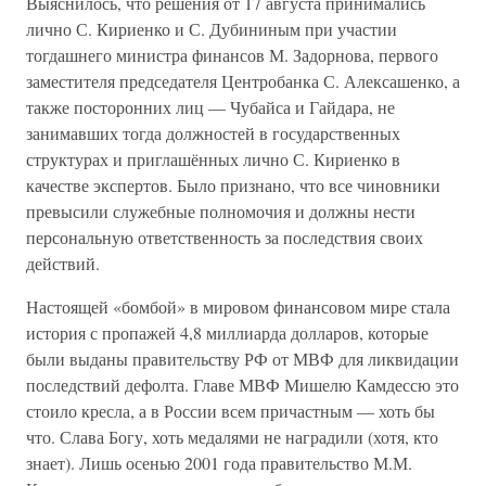
Выяснилось, что решения от 17 августа принимались
лично С. Кириенко и С. Дубининым при участии
тогдашнего министра финансов М. Задорнова, первого
заместителя председателя Центробанка С. Алексашенко, а
также посторонних лиц — Чубайса и Гайдара, не
занимавших тогда должностей в государственных
структурах и приглашённых лично С. Кириенко в
качестве экспертов. Было признано, что все чиновники
превысили служебные полномочия и должны нести
персональную ответственность за последствия своих
действий.
Настоящей «бомбой» в мировом финансовом мире стала
история с пропажей 4,8 миллиарда долларов, которые
были выданы правительству РФ от МВФ для ликвидации
последствий дефолта. Главе МВФ Мишелю Камдессю это
стоило кресла, а в России всем причастным — хоть бы
что. Слава Богу, хоть медалями не наградили (хотя, кто
знает). Лишь осенью 2001 года правительство М.М.