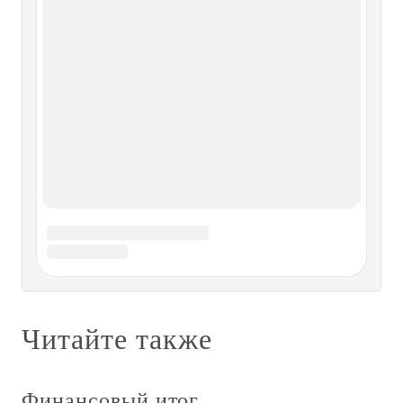
годов XVIII в
§ 2. Финансовый кризис 20—30- х годов XVIII в
Крестьянство встретило подушную подать Петра I
упорным сопротивлением, которое обнаружило себя уже
при проведении первой ревизии. Жители той или иной
местности при прибытии переписчиков либо убегали,
либо утаивали часть
ИМПИЧМЕНТ
ИМПИЧМЕНТ Как в сказке о "Золотом петушке",
напасти стали надвигаться на ослабевшего президента со
всех сторон. В принципе это был закономерный эпилог
его политической карьеры. В апреле 1998 г. в
Государственной думе состоялись слушания на тему
"Кризис власти и кризис