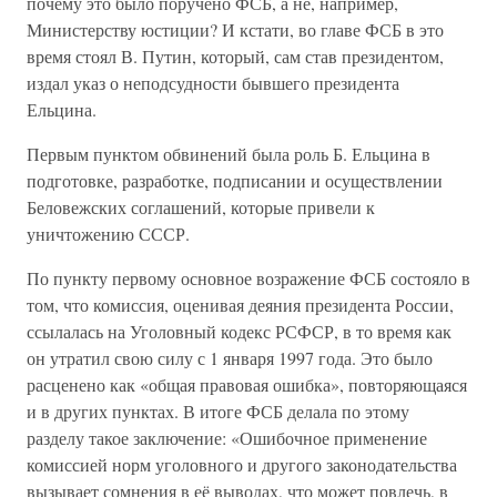
почему это было поручено ФСБ, а не, например,
Министерству юстиции? И кстати, во главе ФСБ в это
время стоял В. Путин, который, сам став президентом,
издал указ о неподсудности бывшего президента
Ельцина.
Первым пунктом обвинений была роль Б. Ельцина в
подготовке, разработке, подписании и осуществлении
Беловежских соглашений, которые привели к
уничтожению СССР.
По пункту первому основное возражение ФСБ состояло в
том, что комиссия, оценивая деяния президента России,
ссылалась на Уголовный кодекс РСФСР, в то время как
он утратил свою силу с 1 января 1997 года. Это было
расценено как «общая правовая ошибка», повторяющаяся
и в других пунктах. В итоге ФСБ делала по этому
разделу такое заключение: «Ошибочное применение
комиссией норм уголовного и другого законодательства
вызывает сомнения в её выводах, что может повлечь, в