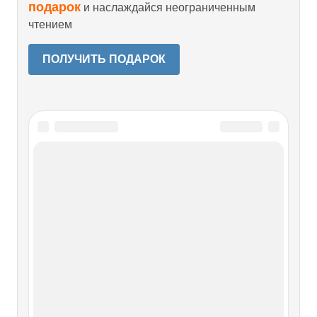
подарок
и наслаждайся неограниченным
чтением
ПОЛУЧИТЬ ПОДАРОК
Читайте также
Финансовый итог
Финансовый итог К сожалению, у меня нет цифр
фактического выполнения немцами наших заказов, а это
в данном деле очень важно.Когда покупается что-то,
выпускающиеся серийно, скажем, двигатели,
дюралюминий, мелкие станки, оружие и т. д., то