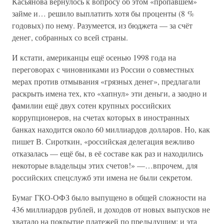
Касьянова вернулось к вопросу об этом «пропавшем»
займе и… решило выплатить хотя бы проценты (8 %
годовых) по нему. Разумеется, из бюджета — за счёт
денег, собранных со всей страны.
И кстати, американцы ещё осенью 1998 года на
переговорах с чиновниками из России о совместных
мерах против отмывания «грязных денег», предлагали
раскрыть имена тех, кто «хапнул» эти деньги, а заодно и
фамилии ещё двух сотен крупных российских
коррупционеров, на счетах которых в иностранных
банках находится около 60 миллиардов долларов. Но, как
пишет В. Сироткин, «российская делегация вежливо
отказалась — ещё бы, в её составе как раз и находились
некоторые владельцы этих счетов!» —…впрочем, для
российских спецслужб эти имена не были секретом.
Бумаг ГКО-ОФЗ было выпущено в общей сложности на
436 миллиардов рублей, и доходов от новых выпусков не
хватало на покрытие платежей по предыдущим; и эта