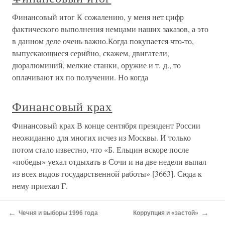
4.23. Мартовские страсти
(несостоявшийся импичмент)
4.23. Мартовские страсти (несостоявшийся импичмент)
4.23.1. Весной и осенью, как известно, во многие
государственные учреждения валом валят умственно
больные просители (жалобщики и т. п.). В это время года
у них бывает обострение. Но оказывается не только у
них. В России вообще
ФИНАНСОВЫЙ КРИЗИС 1998 г.
ФИНАНСОВЫЙ КРИЗИС 1998 г. В 1980-х и первой
половине 1990-х годов в странах Юго-Восточной Азии
происходил небывалый экономический подъем. В
первую очередь, это относится к так называемым
«восточным тиграм»: Южной Корее, Сингапуру,
Тайваню и Гонконгу. Рост экономики этих стран
←
→
Чечня и выборы 1996 года
Коррупция и «застой»