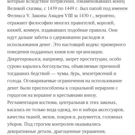
который вследствие потрясений, ознаменовавших конец
Великой схизмы, с 1439 по 1449 г. был папой под именем
Феликса V. Законы Амадея VIII за 1430 г., вероятно,
отражают философию многих правителей, королей,
князей, коммун, издававших подобные правила. Они
идут дальше заботы о сдерживании расходов и
использования денег. Это настоящий кодекс примерного
поведения подданных князя или организации.
Декретировался, например, запрет проституции, особо
сурово карались богохульства, объявляемые причиной
тогдашних бедствий — чумы, бурь, землетрясений и
голода. Оговариваемые ограничения на использование
денег были приспособлены к социальной иерархии с
герцогом на вершине и крестьянами внизу.
Регламентация костюма, центральная в этих законах,
касалась не только вида одежд, но и набора аксессуаров,
качества тканей, мехов, покроя и, разумеется, головных
уборов. Под строгим контролем оказывались
декоративные детали, драгоценные украшения,