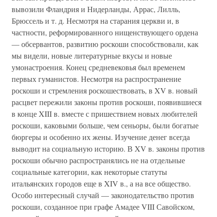
вывозили Фландрия и Нидерланды, Аррас, Лилль,
Брюссель и т. д. Несмотря на старания церкви и, в
частности, реформированного нищенствующего ордена
— обсервантов, развитию роскоши способствовали, как
мы видели, новые литературные вкусы и новые
умонастроения. Конец средневековья был временем
первых гуманистов. Несмотря на распространение
роскоши и стремления роскошествовать, в XV в. новый
расцвет пережили законы против роскоши, появившиеся
в конце XIII в. вместе с пришествием новых любителей
роскоши, каковыми больше, чем сеньоры, были богатые
бюргеры и особенно их жены. Изучение денег всегда
выводит на социальную историю. В XV в. законы против
роскоши обычно распространялись не на отдельные
социальные категории, как некоторые статуты
итальянских городов еще в XIV в., а на все общество.
Особо интересный случай — законодательство против
роскоши, созданное при графе Амадее VIII Савойском,