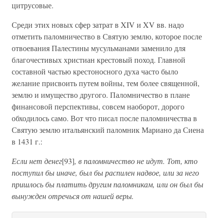
цитрусовые.
Среди этих новых сфер затрат в XIV и XV вв. надо
отметить паломничество в Святую землю, которое после
отвоевания Палестины мусульманами заменило для
благочестивых христиан крестовый поход. Главной
составной частью крестоносного духа часто было
желание присвоить путем войны, тем более священной,
землю и имущество другого. Паломничество в плане
финансовой перспективы, совсем наоборот, дорого
обходилось само. Вот что писал после паломничества в
Святую землю итальянский паломник Мариано да Сиена
в 1431 г.:
Если нет денег
[93]
, в паломничество не идут. Тот, кто
поступил бы иначе, был бы распилен надвое, или за него
пришлось бы платить другим паломникам, или он был бы
вынужден отречься от нашей веры.