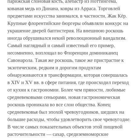
парижская слоновая кость, алебастр из Ноттингема,
кованая медь из Динана, ковры из Арраса. Торговлей
предметами искусства занимался, в частности, Жак Кёр.
Крупные флорентийские бюргеры объявляли конкурс на
украшение дверей баптистерия. На внешнюю роскошь
иногда обрушивался некий революционный вандализм.
Самый наглядный и самый известный его пример,
несомненно, воплощал во Флоренции доминиканец
Савонарола. Такая же роскошь, такое же пристрастие к
экзотическим, редким и дорогим продуктам
обнаруживаются в трансформации, которая совершалась
в XIV и XV вв. в сфере питания, где происходил переход
от кухни к гастрономии. Более чем пряности, любимые
средневековыми сеньорами, новая гастрономическая
роскошь проникала во все слои общества. Конец
средневековья был эпохой чревоугодников, шедших на
большие расходы, чтобы удовлетворить свое чревоугодие.
В числе самых показательных объектов этой пищевой
расточительности — сахар, средиземноморские