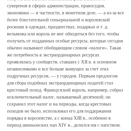
суверенов в сферах администрации, правосудия,
экономики — в частности, в монетном деле, — а из-за все
более блистательной сеньориальной и королевской
роскоши в одеждах, празднествах, подарках и т. д.
вельможа или король не мог обходиться без того, чтобы
получать от подданных особые ресурсы, которые сегодня
обычно называют обобщающим словом «налоги». Такая
же потребность в экстраординарных ресурсах
проявлялась у сообществ, ставших с XII в. в основном
независимыми и все больше живущих за счет этих
подручных ресурсов, — у городов. Первым предлогом
для сбора подобных экстраординарных податей стал
крестовый поход. Французский король, например, собрал
исключительный налог, называемый десятиной; он
сохранил этот налог и на периоды, когда крестовых
походов не было, использовал его для поддержания
порядка в королевстве, а с конца XIII в., особенно в
период авиньонских пап XIV в., делился им с папством.