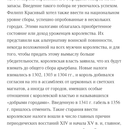
запасы. Введение такого побора не увенчалось успехом.
Филипп Красивый хотел также ввести на национальном
уровне сборы, успешно опробованные в нескольких
городах. Этими налогами облагалась приобретенное
состояние или доход уроженцев королевства. Их
представили как альтернативу воинской повинности,
некогда возложенной на всех мужчин королевства, и для
того, чтобы придать этому вымыслу больше
убедительности, королевская власть заявила, что их будут
взимать до общего сбора арьербана. Новые налоги
взимались в 1302, 1303 и 1304 гг., и король добивался
согласия на это в ассамблеях от церковных и светских
магнатов, а иногда от городов, имевших особые
отношения с королевской властью и называвшихся
«добрыми городами». Введенную в 1341 г. габель в 1356
г. пришлось отменить. Такие старания ввести
королевские налоги вошли в число главных причин
периодических восстаний XIV и начала XV в. и, главное,