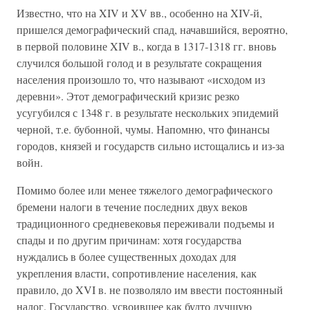
Известно, что на XIV и XV вв., особенно на XIV-й,
пришелся демографический спад, начавшийся, вероятно,
в первой половине XIV в., когда в 1317-1318 гг. вновь
случился большой голод и в результате сокращения
населения произошло то, что называют «исходом из
деревни». Этот демографический кризис резко
усугубился с 1348 г. в результате нескольких эпидемий
черной, т.е. бубонной, чумы. Напомню, что финансы
городов, князей и государств сильно истощались и из-за
войн.
Помимо более или менее тяжелого демографического
бремени налоги в течение последних двух веков
традиционного средневековья переживали подъемы и
спады и по другим причинам: хотя государства
нуждались в более существенных доходах для
укрепления власти, сопротивление населения, как
правило, до XVI в. не позволяло им ввести постоянный
налог. Государство, усвоившее как будто лучшую