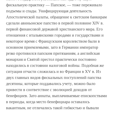
фискальную практику — Папское, — тоже переживало
подъемы и спады. Унифицирующая деятельность
Апостолической палаты, обращение к светским банкирам
сделали авиньонское папство в первой половине XIV в.
первой финансовой державой христианского мира. Его
отношения с итальянскими городами и государствами и
некоторое время с Французским королевством были в
основном приемлемыми, зато в Германии император
резко противился папским притязаниям, а английская
монархия и Святой престол практически постоянно
находились в состоянии налоговой войны. Подобная же
ситуация отчасти сложилась и во Франции в XV в. Из
двух главных видов фискальных поступлений папства
десятины, которые поддавались учету, можно было
привести в соответствие с эволюцией доходов от
бенефициев. Зато аннаты, выплачиваемые епископствами
в периоды, когда место бенефициара оставалось
вакантным, не отличались такой гибкостью и бывали