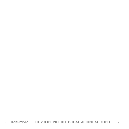
←
→
Попытки стабилизации
10. УСОВЕРШЕНСТВОВАНИЕ ФИНАНСОВОЙ СИСТЕМЫ В КОНЦЕ СРЕДНЕВЕКОВЬЯ