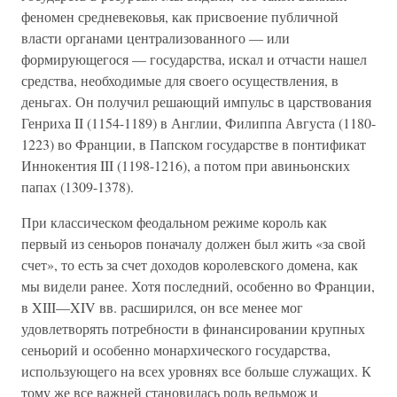
феномен средневековья, как присвоение публичной
власти органами централизованного — или
формирующегося — государства, искал и отчасти нашел
средства, необходимые для своего осуществления, в
деньгах. Он получил решающий импульс в царствования
Генриха II (1154-1189) в Англии, Филиппа Августа (1180-
1223) во Франции, в Папском государстве в понтификат
Иннокентия III (1198-1216), а потом при авиньонских
папах (1309-1378).
При классическом феодальном режиме король как
первый из сеньоров поначалу должен был жить «за свой
счет», то есть за счет доходов королевского домена, как
мы видели ранее. Хотя последний, особенно во Франции,
в XIII—XIV вв. расширился, он все менее мог
удовлетворять потребности в финансировании крупных
сеньорий и особенно монархического государства,
использующего на всех уровнях все больше служащих. К
тому же все важней становилась роль вельмож и