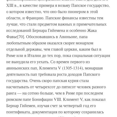
XIII в., в качестве примера я возьму Папское государство,
о котором известно, что оно было пионером в этой
области, и Францию. Папские финансы известны тем
лучше, что стали предметом важных и примечательных
исследований Бернара Гийемена и особенно Жака
Фавье[70]. Обосновавшись в Авиньоне, папа
любопытным образом оказался скорее монархом
отдельной державы, чем главой церкви, каким был в
Риме или в Италии до тех пор, пока социальная ситуация
не вынудила его уехать. Со времен первого из
авиньонских пап, Климента V (1305-1314), монаршая
деятельность пап требовала роста доходов Папского
государства. Очень скоро папская курия стала
насчитывать от четырехсот до пятисот человек разного
ранга — на сотню больше, чем в Риме при последнем
римском папе Бонифации VIII. Климент V, как показал
Бернар Гийемен, изучая счет за четвертый год его
понтификата, документация по которому сохранилась