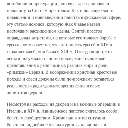
возобновили прокурации, они еще зарезервировали
половину за Святым престолом. Как и большую часть
повышений и нововведений папства в фискальной сфере,
эту статью доходов, которую Жак Фавье назвал
настоящим расхищением казны, Святой престол
оправдывал затратами, на которые его толкает борьба с
ересью, хотя известно, что активность ересей в XIV в.
стала меньшей, чем была в XIII-м. Отсюда видно, что
деньги побуждали папство поддерживать ложные
представления о религиозных реалиях мира и роли
«римской» церкви. В воображении христиан крестовые
походы и ереси должны были по-прежнему оставаться
реальностью ради удовлетворения финансовых
аппетитов церкви.
Несмотря на расходы на дворец и на военные операции в
Италии, в XIV в. Авиньонское папство считалось особо
богатым сообществом. Кроме пап в этой ситуации
богатели виднейшие члены курии — кардиналы и