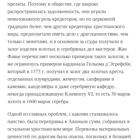
прелаты. Поэтому в обществе, где широко
распространилась задолженность, они играли
немаловажную роль кредиторов, но по церковной
традиции более, чем другие кредиторы христианского
мира, предпочитали иметь дело с драгоценностями, чем
только с монетами, и в основном за ссуды получали в
залог изделия золотых и серебряных дел мастеров. Жан
Фавье перечисляет несколько примеров таких залогов, я
же ограничусь примером кардинала Гильома д’Эгрефейя,
который в 1373 г. получил в залог два золотых креста,
отделанных изумрудами, жемчугом, сапфирами и
камеями, канделябры и даже серебряную кафедру,
некогда принадлежавшую Клименту VI, то есть 30 марок
золота и 1600 марок серебра.
Одной из главных проблем, с какими сталкивалось
папство, была переправка в Авиньон сумм, собранных в
остальном христианском мире. Перевозка материальных
ценностей по дорогам была опасна, поскольку в большей