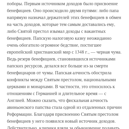
поборы. Первым источником доходов было присвоение
бенефициев. Оно происходило двумя путями: либо папа
напрямую назначал держателей этих бенефициев в обмен
на часть доходов, которые тем самым доставались ему,
либо Святой престол изымал доходы с вакантных
бенефициев. Папскую налоговую казну неожиданно
очень обогатило огромное бедствие, постигшее
европейский христианский мир с 1348 г., — черная чума.
Ведь резерв бенефициев, становившихся источниками
папских ресурсов, делался все больше из-за смерти
бенефициаров от чумы. Папская алчность обострила
конфликты между Святым престолом, национальными
церквами и монархами. В частности, это относилось к
отношениям с Германией и длительное время — с
Англией. Можно сказать, что фискальная алчность
авиньонского папства стала одной из отдаленных причин
Реформации. Благодаря присвоению Святым престолом
бенефициев у него появился новый источник доходов.
Действительно, клирики взяли за обыкновение подавать