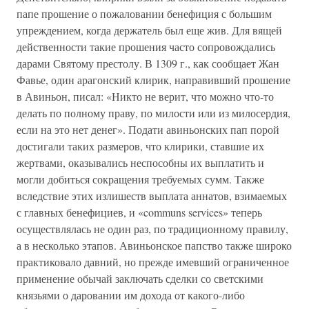
папе прошение о пожаловании бенефиция с большим
упреждением, когда держатель был еще жив. Для вящей
действенности такие прошения часто сопровождались
дарами Святому престолу. В 1309 г., как сообщает Жан
Фавье, один арагонский клирик, направивший прошение
в Авиньон, писал: «Никто не верит, что можно что-то
делать по полному праву, по милости или из милосердия,
если на это нет денег». Подати авиньонских пап порой
достигали таких размеров, что клирики, ставшие их
жертвами, оказывались неспособны их выплатить и
могли добиться сокращения требуемых сумм. Также
вследствие этих излишеств выплата аннатов, взимаемых
с главных бенефициев, и «communs services» теперь
осуществлялась не один раз, по традиционному правилу,
а в несколько этапов. Авиньонское папство также широко
практиковало давний, но прежде имевший ограниченное
применение обычай заключать сделки со светскими
князьями о даровании им дохода от какого-либо