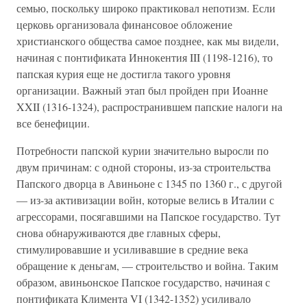
семью, поскольку широко практиковал непотизм. Если
церковь организовала финансовое обложение
христианского общества самое позднее, как мы видели,
начиная с понтификата Иннокентия III (1198-1216), то
папская курия еще не достигла такого уровня
организации. Важный этап был пройден при Иоанне
XXII (1316-1324), распространившем папские налоги на
все бенефиции.
Потребности папской курии значительно выросли по
двум причинам: с одной стороны, из-за строительства
Папского дворца в Авиньоне с 1345 по 1360 г., с другой
— из-за активизации войн, которые велись в Италии с
агрессорами, посягавшими на Папское государство. Тут
снова обнаруживаются две главных сферы,
стимулировавшие и усиливавшие в средние века
обращение к деньгам, — строительство и война. Таким
образом, авиньонское Папское государство, начиная с
понтификата Климента VI (1342-1352) усиливало