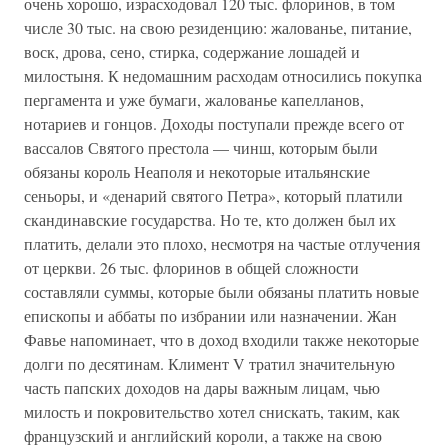
очень хорошо, израсходовал 120 тыс. флоринов, в том
числе 30 тыс. на свою резиденцию: жалованье, питание,
воск, дрова, сено, стирка, содержание лошадей и
милостыня. К недомашним расходам относились покупка
пергамента и уже бумаги, жалованье капелланов,
нотариев и гонцов. Доходы поступали прежде всего от
вассалов Святого престола — чинш, которым были
обязаны король Неаполя и некоторые итальянские
сеньоры, и «денарий святого Петра», который платили
скандинавские государства. Но те, кто должен был их
платить, делали это плохо, несмотря на частые отлучения
от церкви. 26 тыс. флоринов в общей сложности
составляли суммы, которые были обязаны платить новые
епископы и аббаты по избрании или назначении. Жан
Фавье напоминает, что в доход входили также некоторые
долги по десятинам. Климент V тратил значительную
часть папских доходов на дары важным лицам, чью
милость и покровительство хотел снискать, таким, как
французский и английский короли, а также на свою