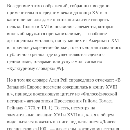
Вследствие этих соображений, собранных воедино,
применительно к средним векам до конца XV в. о
капитализме или даже протокапитализме говорить
нельзя. Только в XVI в. появились элементы, которые
вновь обнаружатся при капитализме, — изобилие
драгоценных металлов, поступавших из Америки с XVI
в., прочное укоренение биржи, то есть «организованного
публичного рынка, где осуществляются сделки с
ценностями, товарами или услугами», согласно
«Культурному словарю»[99].
Но в том же словаре Ален Рей справедливо отмечает: «В
Западной Европе перемена совершилась к концу XVIII
в.», приводя поясняющую цитату из «Философической
истории» автора эпохи Просвещения Гийома Томаса
Рейналя (1770, т. III, 1). То есть, несмотря на
значительные новации XVI и XVII вв., как я в общем
виде пытался показать в книге под названием «Долгое
средневековье»[100], — для сферы, которую мы сегодня