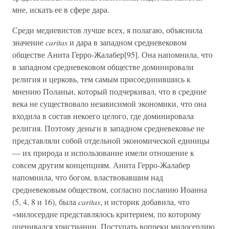
мне, искать ее в сфере дара.
Среди медиевистов лучше всех, я полагаю, объяснила
значение
caritas
и дара в западном средневековом
обществе Анита Герро-Жалабер[95]. Она напомнила, что
в западном средневековом обществе доминировали
религия и церковь, тем самым присоединившись к
мнению Поланьи, который подчеркивал, что в средние
века не существовало независимой экономики, что она
входила в состав некоего целого, где доминировала
религия. Поэтому деньги в западном средневековье не
представляли собой отдельной экономической единицы
— их природа и использование имели отношение к
совсем другим концепциям. Анита Герро-Жалабер
напомнила, что богом, властвовавшим над
средневековым обществом, согласно посланию Иоанна
(5, 4, 8 и 16), была
caritas
, и историк добавила, что
«милосердие представлялось критерием, по которому
оценивался христианин. Поступать вопреки милосердию