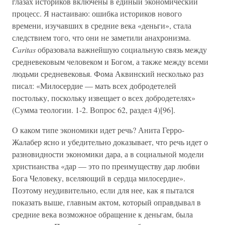
глазах историков включены в единый экономический
процесс. Я настаиваю: ошибка историков нового
времени, изучавших в средние века «деньги», стала
следствием того, что они не заметили анахронизма.
Caritas
образовала важнейшую социальную связь между
средневековым человеком и Богом, а также между всеми
людьми средневековья. Фома Аквинский несколько раз
писал: «Милосердие — мать всех добродетелей
постольку, поскольку извещает о всех добродетелях»
(Сумма теологии. 1-2. Вопрос 62, раздел 4)[96].
О каком типе экономики идет речь? Анита Герро-
Жалабер ясно и убедительно доказывает, что речь идет о
разновидности экономики дара, а в социальной модели
христианства «дар — это по преимуществу дар любви
Бога Человеку, вселяющий в сердца милосердие».
Поэтому неудивительно, если для нее, как я пытался
показать выше, главным актом, который оправдывал в
средние века возможное обращение к деньгам, была