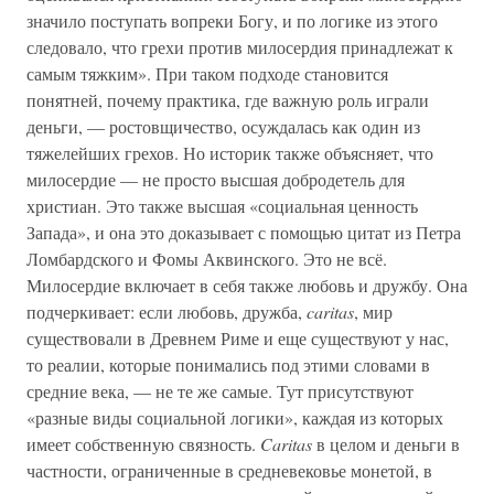
значило поступать вопреки Богу, и по логике из этого
следовало, что грехи против милосердия принадлежат к
самым тяжким». При таком подходе становится
понятней, почему практика, где важную роль играли
деньги, — ростовщичество, осуждалась как один из
тяжелейших грехов. Но историк также объясняет, что
милосердие — не просто высшая добродетель для
христиан. Это также высшая «социальная ценность
Запада», и она это доказывает с помощью цитат из Петра
Ломбардского и Фомы Аквинского. Это не всё.
Милосердие включает в себя также любовь и дружбу. Она
подчеркивает: если любовь, дружба,
caritas
, мир
существовали в Древнем Риме и еще существуют у нас,
то реалии, которые понимались под этими словами в
средние века, — не те же самые. Тут присутствуют
«разные виды социальной логики», каждая из которых
имеет собственную связность.
Caritas
в целом и деньги в
частности, ограниченные в средневековье монетой, в