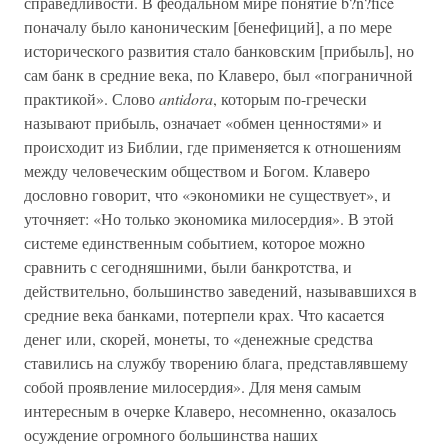
справедливости. В феодальном мире понятие b?n?fice
поначалу было каноническим [бенефиций], а по мере
исторического развития стало банковским [прибыль], но
сам банк в средние века, по Клаверо, был «пограничной
практикой». Слово
antidora
, которым по-гречески
называют прибыль, означает «обмен ценностями» и
происходит из Библии, где применяется к отношениям
между человеческим обществом и Богом. Клаверо
дословно говорит, что «экономики не существует», и
уточняет: «Но только экономика милосердия». В этой
системе единственным событием, которое можно
сравнить с сегодняшними, были банкротства, и
действительно, большинство заведений, называвшихся в
средние века банками, потерпели крах. Что касается
денег или, скорей, монеты, то «денежные средства
ставились на службу творению блага, представлявшему
собой проявление милосердия». Для меня самым
интересным в очерке Клаверо, несомненно, оказалось
осуждение огромного большинства наших