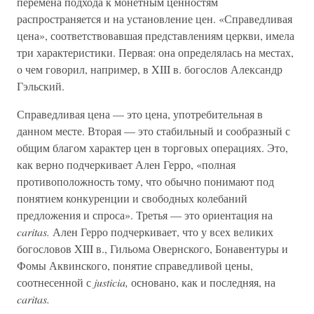
перемена подхода к монетным ценностям
распространяется и на установление цен. «Справедливая
цена», соответствовавшая представлениям церкви, имела
три характеристики. Первая: она определялась на местах,
о чем говорил, например, в XIII в. богослов Александр
Гэльский.
Справедливая цена — это цена, употребительная в
данном месте. Вторая — это стабильный и сообразный с
общим благом характер цен в торговых операциях. Это,
как верно подчеркивает Ален Герро, «полная
противоположность тому, что обычно понимают под
понятием конкуренции и свободных колебаний
предложения и спроса». Третья — это ориентация на
caritas.
Ален Герро подчеркивает, что у всех великих
богословов XIII в., Гильома Овернского, Бонавентуры и
Фомы Аквинского, понятие справедливой цены,
соотнесенной с
justicia,
основано, как и последняя, на
caritas.