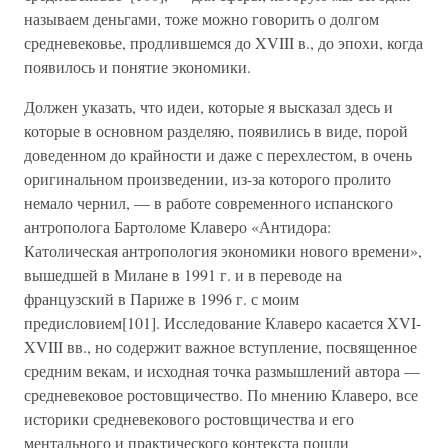
называем деньгами, тоже можно говорить о долгом
средневековье, продлившемся до XVIII в., до эпохи, когда
появилось и понятие экономики.
Должен указать, что идеи, которые я высказал здесь и
которые в основном разделяю, появились в виде, порой
доведенном до крайности и даже с перехлестом, в очень
оригинальном произведении, из-за которого пролито
немало чернил, — в работе современного испанского
антрополога Бартоломе Клаверо «Антидора:
Католическая антропология экономики нового времени»,
вышедшей в Милане в 1991 г. и в переводе на
французский в Париже в 1996 г. с моим
предисловием[101]. Исследование Клаверо касается XVI-
XVIII вв., но содержит важное вступление, посвященное
средним векам, и исходная точка размышлений автора —
средневековое ростовщичество. По мнению Клаверо, все
историки средневекового ростовщичества и его
ментального и практического контекста пошли