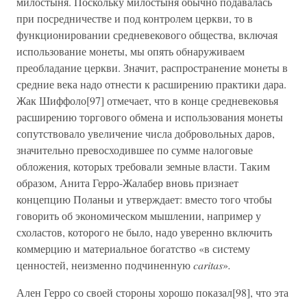
милостыня. Поскольку милостыня обычно подавалась
при посредничестве и под контролем церкви, то в
функционировании средневекового общества, включая
использование монеты, мы опять обнаруживаем
преобладание церкви. Значит, распространение монеты в
средние века надо отнести к расширению практики дара.
Жак Шиффоло[97] отмечает, что в конце средневековья
расширению торгового обмена и использования монеты
сопутствовало увеличение числа добровольных даров,
значительно превосходившее по сумме налоговые
обложения, которых требовали земные власти. Таким
образом, Анита Герро-Жалабер вновь признает
концепцию Поланьи и утверждает: вместо того чтобы
говорить об экономическом мышлении, например у
схоластов, которого не было, надо уверенно включить
коммерцию и материальное богатство «в систему
ценностей, неизменно подчиненную
caritas
»
.
Ален Герро со своей стороны хорошо показал[98], что эта