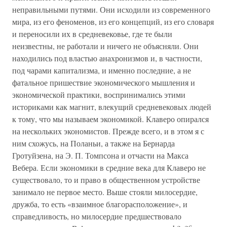
неправильными путями. Они исходили из современного
мира, из его феноменов, из его концепций, из его словаря
и переносили их в средневековье, где те были
неизвестны, не работали и ничего не объясняли. Они
находились под властью анахронизмов и, в частности,
под чарами капитализма, и именно последние, а не
фатальное пришествие экономического мышления и
экономической практики, воспринимались этими
историками как магнит, влекущий средневековых людей
к тому, что мы называем экономикой. Клаверо опирался
на нескольких экономистов. Прежде всего, и в этом я с
ним схожусь, на Поланьи, а также на Бернарда
Гротуйзена, на Э. П. Томпсона и отчасти на Макса
Вебера. Если экономики в средние века для Клаверо не
существовало, то и право в общественном устройстве
занимало не первое место. Выше стояли милосердие,
дружба, то есть «взаимное благорасположение», и
справедливость, но милосердие предшествовало