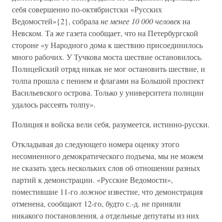
себя совершенно по-октябристски «Русских
Ведомостей»{2}, собрала
не менее 10 000 человек
на
Невском. Та же газета сообщает, что на Петербургской
стороне «у Народного дома к шествию присоединилось
много рабочих. У Тучкова моста шествие остановилось.
Полицейский отряд никак не мог остановить шествие, и
толпа прошла с пением и флагами на Большой проспект
Васильевского острова. Только у университета полиции
удалось рассеять толпу».
Полиция и войска вели себя, разумеется, истинно-русски.
Откладывая до следующего номера оценку этого
несомненного демократического подъема, мы не можем
не сказать здесь нескольких слов об отношении разных
партий к демонстрации. «Русские Ведомости»,
поместившие 11-го
ложное
известие, что демонстрация
отменена, сообщают 12-го, будто с.-д. не приняли
никакого постановления, а отдельные депутаты из них