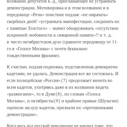
воззвание депутатов к.-д., приглашающее не устраивать
демонстрации. Мотивировка и в этом воззвании и в
передовице «Речи» поистине подлая: «не омрачать»
скорбных дней! «устраивать манифестации, соединять их
с памятью Толстого» – значит обнаруживать «отсутствие
искренней любовности к священной памяти»!! и т. д.
в чисто октябристском духе (сравните передовицу от 11-
го в «Голосе Москвы» с почти буквально
тождественными фразами).
К счастью, подлая подножка, подставленная демократии
кадетами, не удалась. Демонстрация все же состоялась. И
если полицейская «Россия»{7} продолжает винить во
всем кадетов, ухитряясь даже в их воззвании видеть
«разжигание», то в Думе{8}, по словам «Голоса
Москвы», и октябристы{9} и крайние правые (Шульгин)
оценили
заслугу
кадетов, признали их «противниками
демонстрации».
Кого весь ход русской революции не научил тому, что