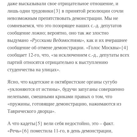
даже высказывали свое отрицательное отношение, и
лишь одни трудовики{3} в принятой резолюции сочли
невозможным препятствовать демонстрации. Мы не
сомневаемся, что это позорящее наших с.-д. депутатов
сообщение ложно; вероятно, оно так же злостно
выдумано
«Русскими Ведомостями»,
как и их вчерашнее
сообщение об отмене демонстрации. «Голос Москвы»{4}
сообщает 12-го, что, «за исключением с.-д., депутаты всех
партий относятся отрицательно к выступлению
студенчества на улицах».
Ясно, что кадетские и октябристские органы сугубо
«уклоняются от истины», будучи запуганы совершенно
нелепыми, смешными криками правых о том, что
«пружины, готовящие демонстрацию, нажимаются из
Таврического дворца».
А что кадеты{5} вели себя недостойно, это – факт.
«Речь»{6} поместила 11-го, в день демонстрации,