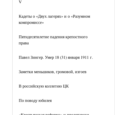
V
Кадеты о «Двух лагерях» и о «Разумном
компромиссе»
Пятидесятилетие падения крепостного
права
Павел Зингер. Умер 18 (31) января 1911 г.
Заметки меньшиков, громовой, изгоев
В российскую коллегию ЦК
По поводу юбилея
«Крестьянская реформа» и пролетарски-