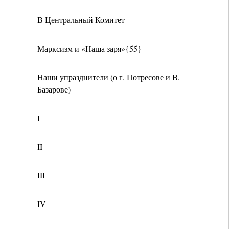
В Центральный Комитет
Марксизм и «Наша заря»{55}
Наши упразднители (о г. Потресове и В.
Базарове)
I
II
III
IV