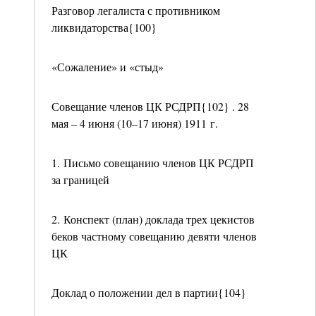
Разговор легалиста с противником
ликвидаторства{100}
«Сожаление» и «стыд»
Совещание членов ЦК РСДРП{102} . 28
мая – 4 июня (10–17 июня) 1911 г.
1. Письмо совещанию членов ЦК РСДРП
за границей
2. Конспект (план) доклада трех цекистов
беков частному совещанию девяти членов
ЦК
Доклад о положении дел в партии{104}