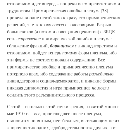
отзовизмом идет вперед – вопреки всем препятствиям и
трудностям. Примиренческая ошибка пленума[38]
привела вполне неизбежно к краху его примиренческих
решений, т. е. к краху
союза
с голосовцами. Разрыв
большевиков (а потом и совещания цекистов) с ЗБЦК
есть
исправление
примиренческой ошибки пленума:
сближение фракций,
борющихся
с
ликвидаторством и
отзовизмом, пойдет теперь
помимо
форм пленума, ибо
эти формы не соответствовали содержанию. Все
примиренчество вообще и примиренчество пленума
потерпело крах, ибо содержание работы
разъединяло
ликвидаторов и социал-демократов, и никакие формы,
никакая дипломатия и игра примиренцев
не могли
осилить этого разъединительного процесса.
С этой – и только с этой точки зрения, развитой мною в
мае 1910 г. –
все,
происшедшее после пленума,
становится понятным, неизбежным, вытекающим не из
«порочности» одних, «добродетельности» других, а из