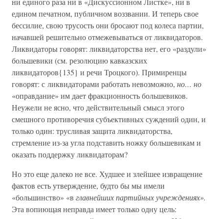
ни единого раза ни в «Дискуссионном Листке», ни в
едином печатном, публичном воззвании. И теперь свое
бессилие, свою трусость они бросают под колеса партии,
начавшей решительно отмежевываться от ликвидаторов.
Ликвидаторы говорят: ликвидаторства нет, его «раздули»
большевики (см. резолюцию кавказских
ликвидаторов{135} и речи Троцкого). Примиренцы
говорят: с ликвидаторами работать невозможно,
но… но
«оправдание» им дает фракционность большевиков.
Неужели не ясно, что действительный смысл этого
смешного противоречия субъективных суждений один, и
только один: трусливая защита ликвидаторства,
стремление из-за угла подставить ножку большевикам и
оказать поддержку ликвидаторам?
Но это еще далеко не все. Худшее и злейшее извращение
фактов есть утверждение, будто бы мы имели
«большинство» «в
главнейших партийных учреждениях».
Эта вопиющая неправда имеет только одну цель: