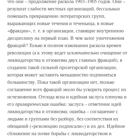
что они – продолжение раскола 1903–1905 годов. Они –
результат слабости местных организаций,
бессильных
помешать превращению литераторских групп,
выражающих новые течения и теченьица, в новые
«фракции», т. е. в организации, ставящие внутреннюю
дисциплину на первый план. В чем залог уничтожения
фракций?
Только
в полном изживании раскола времен
революции (а к этому ведет
исключительно
очищение от
ликвидаторства и отзовизма двух главных фракций), в
создании такой сильной пролетарской организации,
которая может заставить меньшинство подчиняться
большинству. Пока такой организации нет,
только
соглашение всех фракций
могло бы
ускорить процесс их
исчезновения. Отсюда ясна и идейная заслуга пленума и
его
примиренческая ошибка:
заслуга – отметение идей
ликвидаторства и отзовизма; ошибка – соглашение с
людьми и группами без разбору, без соответствия их
обещаний («резолюцию подписали») и их дел. Идейное
сближение на почве борьбы с ликвидаторством и