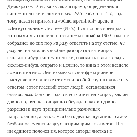
Демократа». Эти два взгляда я прямо, определенно и
1
систематически изложил в
мае 1910 года,
т. е. 1
/
года
2
тому назад и притом на «общепартийной» арене в
«Дискуссионном Листке» (№ 2). Если «примиренцы», с
которыми мы спорили на эти темы с ноября 1909 года, не
собрались до сих пор
ни разу
ответить на эту статью,
ни
разу
не попытались вообще разобрать этот вопрос
сколько-нибудь систематически, изложить свои взгляды
сколько-нибудь открыто и цельно, то вина в этом всецело
ложится на них. Они называют свое фракционное
выступление в листке от имени особой группы «гласным
ответом»: этот гласный ответ людей, остававшихся
безгласными
больше года,
не
есть ответ на вопрос, как он
давно поднят, как он давно обсужден, как он давно
разрешен в двух принципиально различных
направлениях, а есть самая безнадежная путаница, самое
безбожное смешение двух непримиримых ответов. Нет
ни единого положения, которое авторы листка не