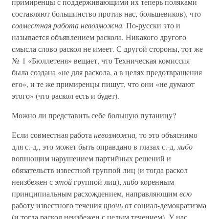
примиренцы с поддерживающими их теперь поляками
составляют большинство против нас, большевиков), что
совместная работа невозможна.
По-русски это и
называется объявлением раскола. Никакого другого
смысла слово раскол не имеет. С другой стороны, тот же
№ 1 «Бюллетеня» вещает, что Техническая комиссия
была создана «не для раскола, а в целях предотвращения
его», и те же примиренцы пишут, что они «не думают
этого» (что раскол есть и будет).
Можно ли представить себе большую путаницу?
Если совместная работа
невозможна,
то это объяснимо
для с.-д., это может быть оправдано в глазах с.-д.
либо
вопиющим нарушением партийных решений и
обязательств известной группой лиц (и тогда раскол
неизбежен с
этой
группой лиц),
либо
коренным
принципиальным расхождением, направляющим
всю
работу известного течения
прочь
от социал-демократизма
(и тогда раскол неизбежен с целым течением). У нас