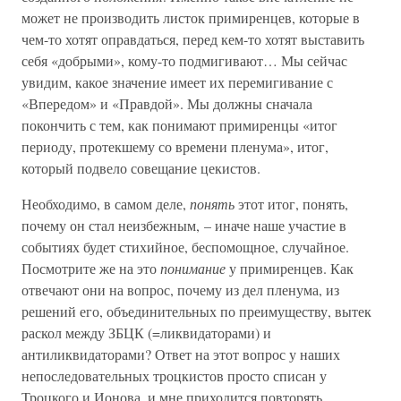
может не производить листок примиренцев, которые в
чем-то хотят оправдаться, перед кем-то хотят выставить
себя «добрыми», кому-то подмигивают… Мы сейчас
увидим, какое значение имеет их перемигивание с
«Впередом» и «Правдой». Мы должны сначала
покончить с тем, как понимают примиренцы «итог
периоду, протекшему со времени пленума», итог,
который подвело совещание цекистов.
Необходимо, в самом деле,
понять
этот итог, понять,
почему он стал неизбежным, – иначе наше участие в
событиях будет стихийное, беспомощное, случайное.
Посмотрите же на это
понимание
у примиренцев. Как
отвечают они на вопрос, почему из дел пленума, из
решений его, объединительных по преимуществу, вытек
раскол между ЗБЦК (=ликвидаторами) и
антиликвидаторами? Ответ на этот вопрос у наших
непоследовательных троцкистов просто списан у
Троцкого и Ионова, и мне приходится повторять