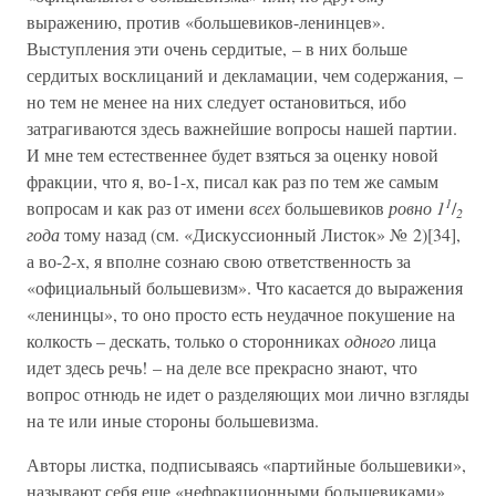
выражению, против «большевиков-ленинцев».
Выступления эти очень сердитые, – в них больше
сердитых восклицаний и декламации, чем содержания, –
но тем не менее на них следует остановиться, ибо
затрагиваются здесь важнейшие вопросы нашей партии.
И мне тем естественнее будет взяться за оценку новой
фракции, что я, во-1-х, писал как раз по тем же самым
1
вопросам и как раз от имени
всех
большевиков
ровно 1
/
2
года
тому назад (см. «Дискуссионный Листок» № 2)[34],
а во-2-х, я вполне сознаю свою ответственность за
«официальный большевизм». Что касается до выражения
«ленинцы», то оно просто есть неудачное покушение на
колкость – дескать, только о сторонниках
одного
лица
идет здесь речь! – на деле все прекрасно знают, что
вопрос отнюдь не идет о разделяющих мои лично взгляды
на те или иные стороны большевизма.
Авторы листка, подписываясь «партийные большевики»,
называют себя еще «нефракционными большевиками»,