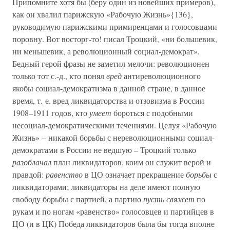
Припомните хотя бы (беру один из новейших примеров),
как он хвалил парижскую «Рабочую Жизнь»{136},
руководимую парижскими примиренцами и голосовцами
поровну. Вот восторг-то! писал Троцкий, «ни большевик,
ни меньшевик, а революционный социал-демократ».
Бедный герой фразы не заметил мелочи: революционен
только тот с.-д., кто понял
вред
антиреволюционного
якобы социал-демократизма в данной стране, в данное
время, т. е. вред ликвидаторства и отзовизма в России
1908–1911 годов, кто
умеет
бороться с подобными
несоциал-демократическими течениями. Целуя «Рабочую
Жизнь» – никакой борьбы с нереволюционными социал-
демократами в России не ведшую – Троцкий только
разоблачал
план ликвидаторов, коим он служит верой и
правдой:
равенство
в ЦО означает прекращение
борьбы
с
ликвидаторами; ликвидаторы на деле имеют полную
свободу борьбы с партией, а партию
пусть свяжет
по
рукам и по ногам «равенство» голосовцев и партийцев в
ЦО (и в ЦК) Победа ликвидаторов была бы тогда вполне