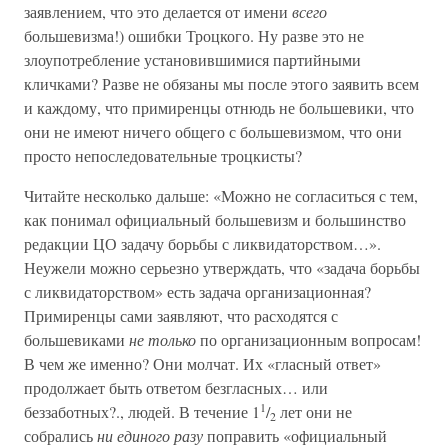
заявлением, что это делается от имени
всего
большевизма!) ошибки Троцкого. Ну разве это не
злоупотребление установившимися партийными
кличками? Разве не обязаны мы после этого заявить всем
и каждому, что примиренцы отнюдь не большевики, что
они не имеют ничего общего с большевизмом, что они
просто непоследовательные троцкисты?
Читайте несколько дальше: «Можно не согласиться с тем,
как понимал официальный большевизм и большинство
редакции ЦО задачу борьбы с ликвидаторством…».
Неужели можно серьезно утверждать, что «задача борьбы
с ликвидаторством» есть задача организационная?
Примиренцы сами заявляют, что расходятся с
большевиками
не только
по организационным вопросам!
В чем же именно? Они молчат. Их «гласный ответ»
продолжает быть ответом безгласных… или
1
беззаботных?., людей. В течение 1
/
лет они не
2
собрались
ни единого разу
поправить «официальный