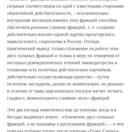
сильных соответствием их идей с известными сторонами
объективной действительности, – исключительно
внутренняя эволюция именно этих фракций способна
обеспечить
реальное
слияние фракций, т. е. создание
действительно вполне единой партии пролетарского,
марксистского, социализма в России. Отсюда
практический вывод: только сближение на работе этих
двух сильных фракций и только в меру их очищения от
несоциал-демократических течений ликвидаторства и
отзовизма есть политика действительно партийная,
действительно осуществляющая единство – путем
нелегким, негладким, далеко не моментально, но реально,
в отличие от тьмы шарлатанских посулов насчет легкого,
гладкого, моментального слияния «всех» фракций.
Эти два взгляда наметились еще до пленума, когда я в
беседах выдвинул лозунг: «сближение двух сильных
фракций, а не хныканье о распущении фракций», – о чем
поведал публике тотчас после пленума «Голос Социал-