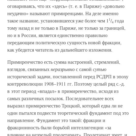
оговариваясь, что их «здесь» (т. е. в Париже) «довольно
неудачно» называют примиренцами. На деле именно
1
такое название, установившееся уже более чем 1
/
года
4
тому назад и не только в Париже, не только за границей,
но и в России, является единственно правильно
передающим политическую сущность новой фракции,
как убедится читатель из дальнейшего изложения.
Примиренчество есть сумма настроений, стремлений,
взглядов, связанных
неразрывно
с самой
сутью
исторической задачи, поставленной перед РСДРП в эпоху
контрреволюции 1908–1911 гг. Поэтому целый ряд с.-д.
в этот период «впадал» в примиренчество, исходя из
самых различных посылок. Последовательнее всех
выразил примиренчество Троцкий, который едва ли не
один пытался подвести теоретический фундамент под это
направление. Фундамент это такой: фракции и
фракционность были борьбой интеллигенции «за
влияние на незрелый пролетариат». Пролетариат зреет, и