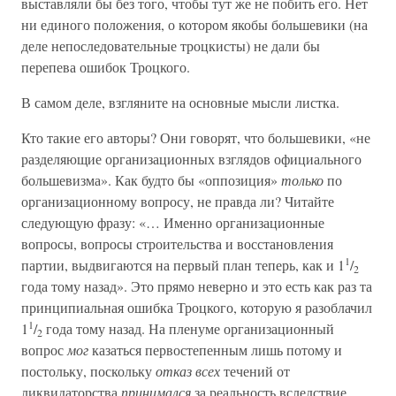
выставляли бы без того, чтобы тут же не побить его. Нет
ни единого положения, о котором якобы большевики (на
деле непоследовательные троцкисты) не дали бы
перепева ошибок Троцкого.
В самом деле, взгляните на основные мысли листка.
Кто такие его авторы? Они говорят, что большевики, «не
разделяющие организационных взглядов официального
большевизма». Как будто бы «оппозиция»
только
по
организационному вопросу, не правда ли? Читайте
следующую фразу: «… Именно организационные
вопросы, вопросы строительства и восстановления
1
партии, выдвигаются на первый план теперь, как и 1
/
2
года тому назад». Это прямо неверно и это есть как раз та
принципиальная ошибка Троцкого, которую я разоблачил
1
1
/
года тому назад. На пленуме организационный
2
вопрос
мог
казаться первостепенным лишь потому и
постольку, поскольку
отказ всех
течений от
ликвидаторства
принимался
за реальность вследствие