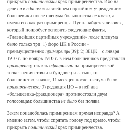
прикрыть
политический
крах примиренчества. Ибо на
деле
ни в едином
«главнейшем партийном учреждении»
большевики после пленума большинства
не имели,
а
имели его как раз примиренцы. Пусть найдется человек,
который попробует оспорить следующие факты,
«Главнейших партийных учреждений»
после
пленума
было только три: 1) бюро ЦК в России –
преимущественно
примиренцы
[39]; 2) ЗБЦК – с января
1910 г. по ноябрь 1910 г. в нем большевиков представлял
примиренец;
так как
официально
на примиренческой
точке зрения стояли и бундовец и латыш, то
большинство, значит, 11 месяцев после пленума было
примиренческое;
3) редакция ЦО – в ней два
«большевика-фракционера» противостояли двум
голосовцам: большинства
не было
без поляка.
Зачем понадобилась примиренцам прямая неправда? А
именно затем, чтобы спрятать голову под крыло, чтобы
прикрыть
политический
крах примиренчества.