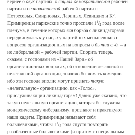
вернее о
двух
партиях, о
социал-демократической
рабочей
партии и о
столыпинской
рабочей партии гг.
о
Потресовых, Смирновых, Лариных, Левицких и К
.
1
Примиренцы парижские точно проспали 1
/
года после
2
пленума, в течение которых
вся
борьба с ликвидаторами
передвинулась
и
у нас,
и
у партийных меньшевиков с
вопросов организационных на вопросы о
бытии с.-д. –
а
не либеральной – рабочей партии. Спорить теперь,
скажем, с господами из «Нашей Зари» об
организационных вопросах, об отношении легальной и
нелегальной организации, значило бы ломать комедию,
ибо эти господа вполне могут признать
такую
«нелегальную» организацию, как «Голос»,
прислуживающий ликвидаторам! Давно уже сказано, что
такую нелегальную организацию, которая бы служила
монархическому либерализму, признают и практикуют
наши кадеты. Примиренцы называют себя
1
большевиками, чтобы 1
/
года спустя повторять
2
разоблаченные большевиками (и притом с специальным