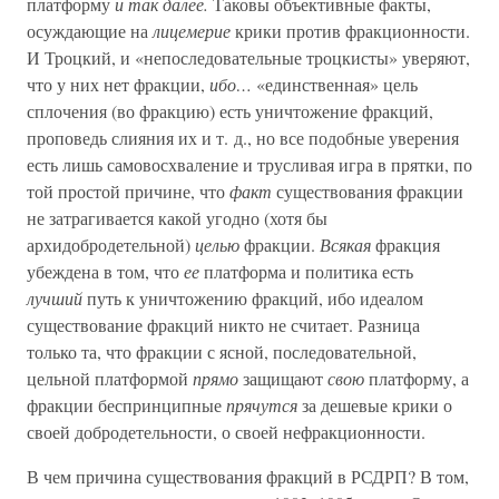
платформу
и так далее.
Таковы объективные факты,
осуждающие на
лицемерие
крики против фракционности.
И Троцкий, и «непоследовательные троцкисты» уверяют,
что у них нет фракции,
ибо…
«единственная» цель
сплочения (во фракцию) есть уничтожение фракций,
проповедь слияния их и т. д., но все подобные уверения
есть лишь самовосхваление и трусливая игра в прятки, по
той простой причине, что
факт
существования фракции
не затрагивается какой угодно (хотя бы
архидобродетельной)
целью
фракции.
Всякая
фракция
убеждена в том, что
ее
платформа и политика есть
лучший
путь к уничтожению фракций, ибо идеалом
существование фракций никто не считает. Разница
только та, что фракции с ясной, последовательной,
цельной платформой
прямо
защищают
свою
платформу, а
фракции беспринципные
прячутся
за дешевые крики о
своей добродетельности, о своей нефракционности.
В чем причина существования фракций в РСДРП? В том,