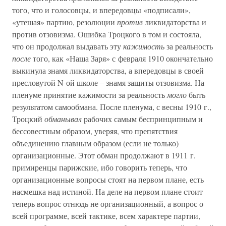
того, что и голосовцы, и впередовцы «подписали»,
«утешая» партию, резолюции
против
ликвидаторства и
против отзовизма. Ошибка Троцкого в том и состояла,
что он продолжал выдавать эту
кажимость
за реальность
после
того, как «Наша Заря» с февраля 1910 окончательно
выкинула знамя ликвидаторства, а впередовцы в своей
пресловутой N-ой школе – знамя защиты отзовизма. На
пленуме принятие кажимости за реальность
могло
быть
результатом самообмана. После пленума, с весны 1910 г.,
Троцкий
обманывал
рабочих самым беспринципным и
бессовестным образом, уверяя, что препятствия
объединению главным образом (если не только)
организационные. Этот обман продолжают в 1911 г.
примиренцы парижские, ибо говорить теперь, что
организационные вопросы стоят на первом плане, есть
насмешка над истиной. На деле на первом плане стоит
теперь вопрос отнюдь не организационный, а вопрос о
всей программе, всей тактике, всем характере партии,