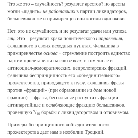
Что же это – случайность? результат арестов? но аресты
могли «щадить»
не работавших
в партии ликвидаторов,
большевиков же и примиренцев они косили одинаково.
Нет, это не случайность и не результат удачи или успеха
лиц.
Это – результат краха политического
направления,
фальшивого в своих исходных пунктах. Фальшива в
примиренчестве
основа –
стремление построить единство
партии пролетариата на союзе
всех,
в том числе и
антисоциал-демократических, непролетарских фракций,
фальшива беспринципность его «объединительного»
прожектерства, приводящего к пуфу, фальшивы фразы
против «фракций» (при образовании
на деле
новой
фракции), – фразы, бессильные распустить фракции
антипартийные и ослабляющие фракцию большевиков,
9
проведшую
/
борьбы с ликвидаторством и отзовизмом.
10
Примеры беспринципного «объединительного»
прожектерства дает нам в изобилии Троцкий.