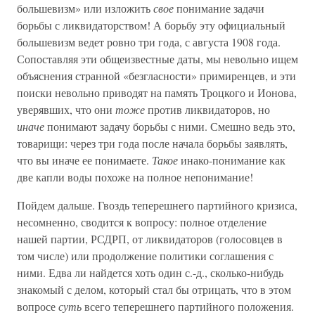
большевизм» или изложить
свое
понимание задачи
борьбы с ликвидаторством! А борьбу эту официальный
большевизм ведет ровно три года, с августа 1908 года.
Сопоставляя эти общеизвестные даты, мы невольно ищем
объяснения странной «безгласности» примиренцев, и эти
поиски невольно приводят на память Троцкого и Ионова,
уверявших, что они
тоже
против ликвидаторов, но
иначе
понимают задачу борьбы с ними. Смешно ведь это,
товарищи: через три года после начала борьбы заявлять,
что вы иначе ее понимаете.
Такое
инако-понимание как
две капли воды похоже на полное непонимание!
Пойдем дальше. Гвоздь теперешнего партийного кризиса,
несомненно, сводится к вопросу: полное отделение
нашей партии, РСДРП, от ликвидаторов (голосовцев в
том числе) или продолжение политики соглашения с
ними. Едва ли найдется хоть один с.-д., сколько-нибудь
знакомый с делом, который стал бы отрицать, что в этом
вопросе
суть
всего теперешнего партийного положения.