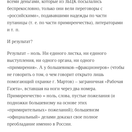
всеми деньгами, которые из ЗБЦК посылались
беспрекословно, только они вели переговоры с
«российскими», подававшими надежды по части
путаницы (т. е. по части примиренчества), литераторами
и т. п.
И результат?
Результат – ноль. Ни единого листка, ни единого
выступления, ни одного органа, ни одного
«примирения». А у большевиков-«фракционеров» (чтобы
не говорить о том, о чем говорит открыто лишь
помогающий охранке г. Мартов) – заграничная «Рабочая
Газета», вставшая на ноги через два номера.
Примиренчество = ноль, слова, пустые пожелания (и
подножки большевизму на основе этих
«примирительных» пожеланий); большевизм
«официальный» делами доказал свое полное
преобладание именно в России.