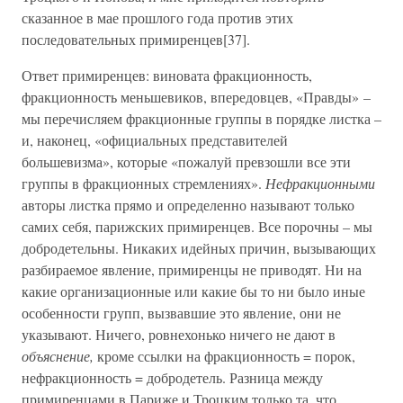
сказанное в мае прошлого года против этих
последовательных примиренцев[37].
Ответ примиренцев: виновата фракционность,
фракционность меньшевиков, впередовцев, «Правды» –
мы перечисляем фракционные группы в порядке листка –
и, наконец, «официальных представителей
большевизма», которые «пожалуй превзошли все эти
группы в фракционных стремлениях».
Нефракционными
авторы листка прямо и определенно называют только
самих себя, парижских примиренцев. Все порочны – мы
добродетельны. Никаких идейных причин, вызывающих
разбираемое явление, примиренцы не приводят. Ни на
какие организационные или какие бы то ни было иные
особенности групп, вызвавшие это явление, они не
указывают. Ничего, ровнехонько ничего не дают в
объяснение,
кроме ссылки на фракционность = порок,
нефракционность = добродетель. Разница между
примиренцами в Париже и Троцким только та, что