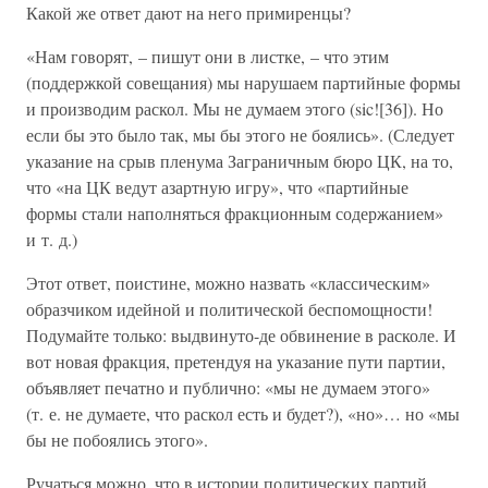
Какой же ответ дают на него примиренцы?
«Нам говорят, – пишут они в листке, – что этим
(поддержкой совещания) мы нарушаем партийные формы
и производим раскол. Мы не думаем этого (sic![36]). Но
если бы это было так, мы бы этого не боялись». (Следует
указание на срыв пленума Заграничным бюро ЦК, на то,
что «на ЦК ведут азартную игру», что «партийные
формы стали наполняться фракционным содержанием»
и т. д.)
Этот ответ, поистине, можно назвать «классическим»
образчиком идейной и политической беспомощности!
Подумайте только: выдвинуто-де обвинение в расколе. И
вот новая фракция, претендуя на указание пути партии,
объявляет печатно и публично: «мы не думаем этого»
(т. е. не думаете, что раскол есть и будет?), «но»… но «мы
бы не побоялись этого».
Ручаться можно, что в истории политических партий