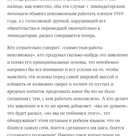
налицо, как известно, оба эти случая: с ликвидаторским
течением
объявил невозможным работать пленум 1910
года, а с голосовской
группой,
нарушившей все
обязательства и перешедшей окончательно к
ликвидаторам, раскол совершается теперь.
Кто сознательно говорит: «совместная работа
невозможна», кто продумал сколько-нибудь это заявление
и понял его принципиальные основы, тот неизбежно
направил бы все внимание и все усилия на то, чтобы
выяснить эти основы перед самой широкой массой и
избавить ее возможно скорее и полнее от пустых и
вредных попыток продолжать
какие бы то ни было
сношения с тем, с кем работать
невозможно,
А кто делает
это заявление и в то же время добавляет: «мы не думаем»,
что будет раскол, «но мы не побоимся этого», тот
обнаруживает этим путаным и робким языком, что он
боится самого себя,
боится сделанного им шага, боится
созданного положения! Именно такое впечатление не