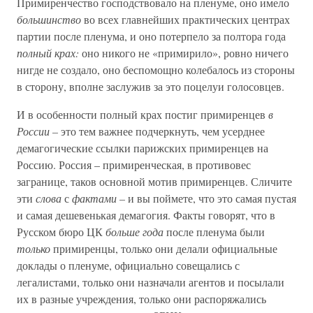
Примиренчество господствовало на пленуме, оно имело
большинство
во всех главнейших практических центрах
партии после пленума, и оно потерпело за полтора года
полный крах:
оно никого не «примирило», ровно ничего
нигде не создало, оно беспомощно колебалось из стороны
в сторону, вполне заслужив за это поцелуи голосовцев.
И в особенности полный крах постиг примиренцев
в
России –
это тем важнее подчеркнуть, чем усерднее
демагогические ссылки парижских примиренцев на
Россию. Россия – примиренческая, в противовес
загранице, таков основной мотив примиренцев. Сличите
эти
слова
с
фактами –
и вы поймете, что это самая пустая
и самая дешевенькая демагогия. Факты говорят, что в
Русском бюро ЦК
больше года
после пленума были
только
примиренцы, только они делали официальные
доклады о пленуме, официально совещались с
легалистами, только они назначали агентов и посылали
их в разные учреждения, только они распоряжались