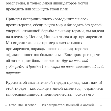
обеспечена, и только лакеи ликвидаторов могли
проводить или защищать такой план.
Примеры беспринципного «объединительного»
прожектерства, обещающего мир и благодать без долгой,
упорной, отчаянной борьбы с ликвидаторами, мы видели
на пленуме у Ионова, Иннокентиева и др. примиренцев.
Мы видели такой же пример в листке наших
примиренцев, оправдывающих ликвидаторство
«фракционностью» большевизма. Еще пример: их речи
об «изоляции» большевиков «от
других течений
(«Вперед», «Правда»), стоящих на почве нелегальной с.-д.
партии».
Курсив этой замечательной тирады принадлежит нам. В
этой тираде – как солнце в малой капле вод – отразилась
вся беспринципность примиренчества – основа его
политического бессилия.
←
→
Столыпин и революция
Из лагеря столыпинской «Рабочей» партии
Во-первых, представляют ли «Правда» и «Вперед»
с.-д.