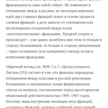
фракционность сама собой гибнет. Не изменение в
отношениях между классами, не эволюция коренных
идей двух главных фракций лежит в основе процесса
слияния фракций, а дело зависит от соблюдения или
несоблюдения соглашений между
всеми
«интеллигентскими» фракциями. Троцкий упорно и
проповедует – уже давно, колеблясь при этом то больше в
сторону большевиков, то больше в сторону меньшевиков
– такое соглашение (или компромисс) между
всеми
и
всяческими фракциями.
Обратный взгляд (см. №№ 2 и 3 «Дискуссионного
Листка»[35]) состоит в том, что фракции порождены
отношением между классами в русской революции.
Большевики и меньшевики только формулировали
ответы на вопросы, поставленные перед пролетариатом
объективной действительностью 1905–1907 годов.
Поэтому лишь внутренняя эволюция
этих
фракций,
«сильных» фракций, сильных глубиной своих корней,