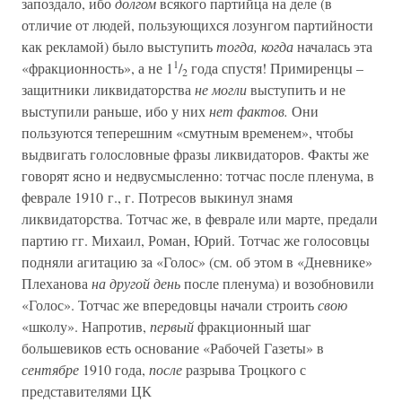
запоздало, ибо
долгом
всякого партийца на деле (в
отличие от людей, пользующихся лозунгом партийности
как рекламой) было выступить
тогда, когда
началась эта
1
«фракционность», а не 1
/
года спустя! Примиренцы –
2
защитники ликвидаторства
не могли
выступить и не
выступили раньше, ибо у них
нет фактов.
Они
пользуются теперешним «смутным временем», чтобы
выдвигать голословные фразы ликвидаторов. Факты же
говорят ясно и недвусмысленно: тотчас после пленума, в
феврале 1910 г., г. Потресов выкинул знамя
ликвидаторства. Тотчас же, в феврале или марте, предали
партию гг. Михаил, Роман, Юрий. Тотчас же голосовцы
подняли агитацию за «Голос» (см. об этом в «Дневнике»
Плеханова
на другой день
после пленума) и возобновили
«Голос». Тотчас же впередовцы начали строить
свою
«школу». Напротив,
первый
фракционный шаг
большевиков есть основание «Рабочей Газеты» в
сентябре
1910 года,
после
разрыва Троцкого с
представителями ЦК