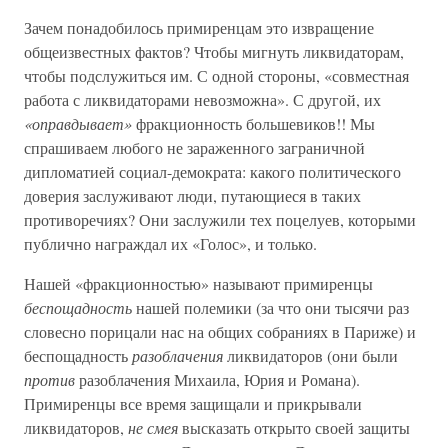
Зачем понадобилось примиренцам это извращение
общеизвестных фактов? Чтобы мигнуть ликвидаторам,
чтобы подслужиться им. С одной стороны, «совместная
работа с ликвидаторами невозможна». С другой, их
«оправдывает»
фракционность большевиков!! Мы
спрашиваем любого не зараженного заграничной
дипломатией социал-демократа: какого политического
доверия заслуживают люди, путающиеся в таких
противоречиях? Они заслужили тех поцелуев, которыми
публично награждал их «Голос», и только.
Нашей «фракционностью» называют примиренцы
беспощадность
нашей полемики (за что они тысячи раз
словесно порицали нас на общих собраниях в Париже) и
беспощадность
разоблачения
ликвидаторов (они были
против
разоблачения Михаила, Юрия и Романа).
Примиренцы все время защищали и прикрывали
ликвидаторов,
не смея
высказать открыто своей защиты