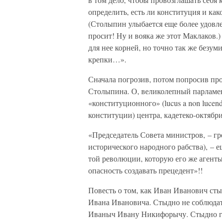
определить, есть ли конституция и как
(Столыпин улыбается еще более удовле
просит! Ну и вояка же этот Маклаков.)
для нее корней, но точно так же безум
крепки…».
Сначала погрозив, потом попросив пр
Столыпина. О, великолепный парламе
«конституционного» (lucus a non luce
конституции) центра, кадетеко-октябри
«Председатель Совета министров, – г
исторического народного рабства), – е
той революции, которую его же агенты
опасность создавать прецедент»!!
Повесть о том, как Иван Иванович с
Ивана Ивановича. Стыдно не соблюда
Иваныч Ивану Никифорычу. Стыдно гр