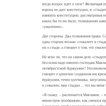
когда вопрос идет о силе? Желающая и
корона не дает конституции, и «стыдит
навязать конституцию, рассматривая ее
каких бы то ни было, толкованиях како
«умалению».
Две стороны. Два толкования права. Со
одна сторона
только
«сожалеет и стыди
ни о стыде, а говорит о том, что умал
Не ясно ли, что на самом деле «стыдит
бессилия надо именно господам Макла
октябристской буржуазии? Уполномоч
говорит о цинично созданном им кризи
буржуазия, точно купчишка, запуганны
я сожалею, мне стыдно… что вы меня т
«Я скажу, – распинается Маклаков, – 
министров (воображаю, как смеялся пр
в том дело, чтобы провозглашать себя