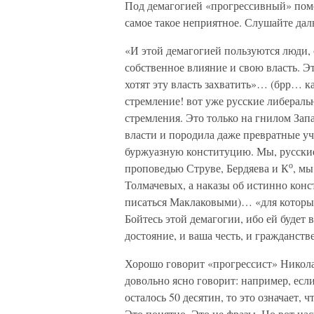
Под демагогией «прогрессивный» пом
самое такое неприятное. Слушайте дал
«И этой демагогией пользуются люди, с
собственное влияние и свою власть. Э
хотят эту власть захватить»… (брр… к
стремление! вот уже русские либеральн
стремления. Это только на гнилом Запа
власти и породила даже превратные уч
буржуазную конституцию. Мы, русски
о
проповедью Струве, Бердяева и К
, мы
Толмачевых, а наказы об истинно кон
писаться Маклаковыми)… «для которых
Бойтесь этой демагогии, ибо ей будет 
достояние, и ваша честь, и гражданств
Хорошо говорит «прогрессист» Никола
довольно ясно говорит: например, если
осталось 50 десятин, то это означает,
Это понятно. Это не фразы. Но вот нас