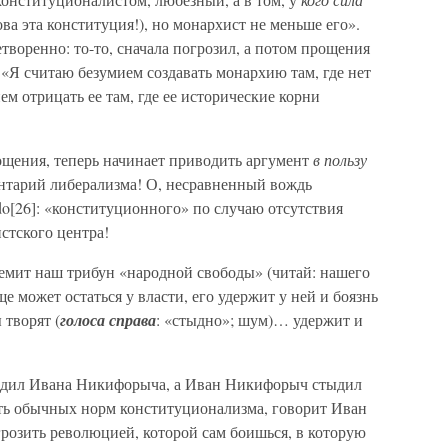
ова эта конституция!), но монархист не меньше его».
творенно: то-то, сначала погрозил, а потом прощения
 «Я считаю безумием создавать монархию там, где нет
ием отрицать ее там, где ее исторические корни
ощения, теперь начинает приводить аргумент
в пользу
нтарий либерализма! О, несравненный вождь
ndo[26]: «конституционного» по случаю отсутствия
стского центра!
ремит наш трибун «народной свободы» (читай: нашего
ще может остаться у власти, его удержит у ней и боязнь
 творят (
голоса справа
: «стыдно»; шум)… удержит и
тыдил Ивана Никифорыча, а Иван Никифорыч стыдил
ть обычных норм конституционализма, говорит Иван
озить революцией, которой сам боишься, в которую