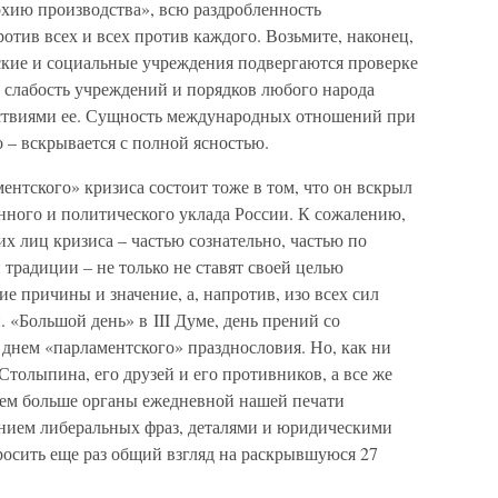
рхию производства», всю раздробленность
отив всех и всех против каждого. Возьмите, наконец,
еские и социальные учреждения подвергаются проверке
 слабость учреждений и порядков любого народа
дствиями ее. Сущность международных отношений при
 – вскрывается с полной ясностью.
ентского» кризиса состоит тоже в том, что он вскрыл
нного и политического уклада России. К сожалению,
 лиц кризиса – частью сознательно, частью по
традиции – не только не ставят своей целью
ие причины и значение, а, напротив, изо всех сил
. «Большой день» в III Думе, день прений со
днем «парламентского» празднословия. Но, как ни
толыпина, его друзей и его противников, а все же
 чем больше органы ежедневной нашей печати
нием либеральных фраз, деталями и юридическими
росить еще раз общий взгляд на раскрывшуюся 27