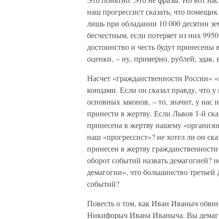
наш прогрессист сказать, что помещи
лишь при обладании 10 000 десятин зе
бесчестным, если потеряет из них 9950
достоинство и честь будут принесены 
оценки, – ну, примерно, рублей, эдак, 
Насчет «гражданственности России» «п
концами. Если он сказал правду, что у
основных законов, – то, значит, у нас н
принести в жертву. Если Львов 1-й ска
принесена в жертву нашему «организо
наш «прогрессист»? не хотел ли он ск
принесен в жертву гражданственности 
оборот событий назвать демагогией? не
демагогии», что большинство третьей 
событий?
Повесть о том, как Иван Иваныч обви
Никифорыч Ивана Иваныча. Вы демаго