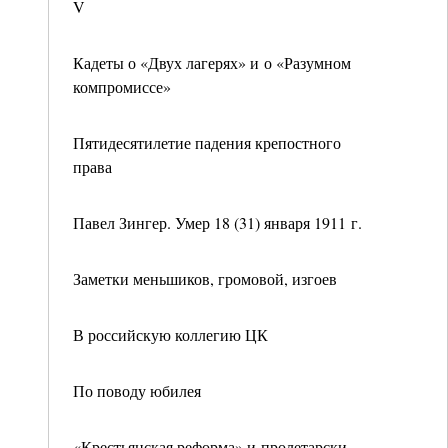
V
Кадеты о «Двух лагерях» и о «Разумном
компромиссе»
Пятидесятилетие падения крепостного
права
Павел Зингер. Умер 18 (31) января 1911 г.
Заметки меньшиков, громовой, изгоев
В российскую коллегию ЦК
По поводу юбилея
«Крестьянская реформа» и пролетарски-