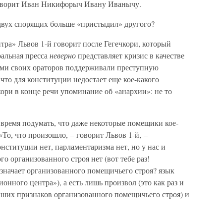
говорит Иван Никифорыч Ивану Иванычу.
 двух спорящих больше «пристыдил» другого?
ра» Львов 1-й говорит после Гегечкори, который
ральная пресса
неверно
представляет кризис в качестве
ами своих ораторов поддерживали преступную
то для конституции недостает еще кое-какого
ори в конце речи упоминание об «анархии»: не то
время подумать, что даже некоторые помещики кое-
«То, что произошло, – говорит Львов 1-й, –
онституции нет, парламентаризма нет, но у нас и
о организованного строя нет (вот тебе раз!
значает организованного помещичьего строя? язык
ионного центра»), а есть лишь произвол (это как раз и
йших признаков организованного помещичьего строя) и