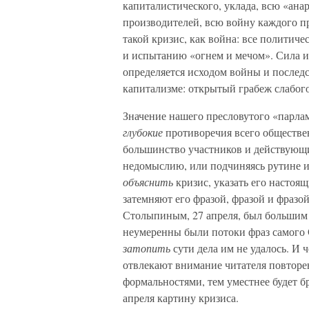
капиталистического, уклада, всю «ана
производителей, всю войну каждого пр
такой кризис, как война: все политич
и испытанию «огнем и мечом». Сила и
определяется исходом войны и после
капитализме: открытый грабеж слабого
Значение нашего пресловутого «парлам
глубокие
противоречия всего обществе
большинство участников и действующих
недомыслию, или подчиняясь рутине и 
объяснить
кризис, указать его настоящ
затемняют его фразой, фразой и фразой
Столыпиным, 27 апреля, был большим 
неумеренны были потоки фраз самого С
затопить
сути дела им не удалось. И
отвлекают внимание читателя повторе
формальностями, тем уместнее будет б
апреля картину кризиса.