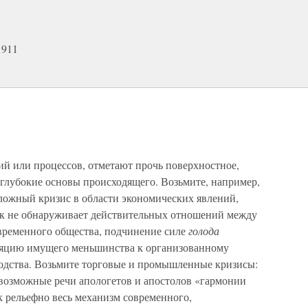
1911
ий или процессов, отметают прочь поверхностное,
 глубокие основы происходящего. Возьмите, например,
ложный кризис в области экономических явлений,
так не обнаруживает действительных отношений между
временного общества, подчинение силе
голода
ляцию имущего меньшинства к организованному
одства. Возьмите торговые и промышленные кризисы:
евозможные речи апологетов и апостолов «гармонии
к рельефно весь механизм современного,