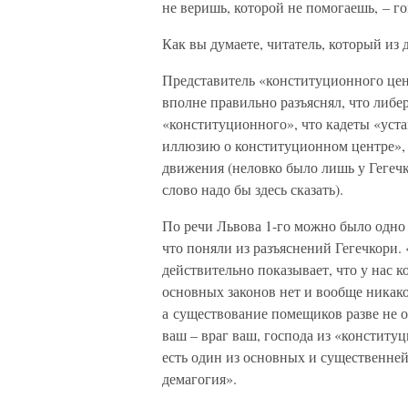
не веришь, которой не помогаешь, – 
Как вы думаете, читатель, который из
Представитель «конституционного цент
вполне правильно разъяснял, что либе
«конституционного», что кадеты «уст
иллюзию о конституционном центре», ч
движения (неловко было лишь у Гегечк
слово надо бы здесь сказать).
По речи Львова 1-го можно было одно 
что поняли из разъяснений Гегечкори. 
действительно показывает, что у нас к
основных законов нет и вообще никаког
а существование помещиков разве не о
ваш – враг ваш, господа из «конституц
есть один из основных и существенне
демагогия».