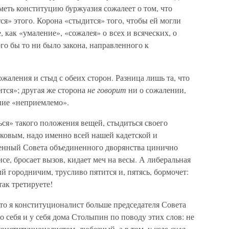
меть конституцию буржуазия сожалеет о том, что
ся» этого. Корона «стыдится» того, чтобы ей могли
, как «умаление», «сожалея» о всех и всяческих, о
го бы то ни было закона, направленного к
жаления и стыд с обеих сторон. Разница лишь та, что
тся»; другая же сторона
не говорит
ни о сожалении,
ение «неприемлемо».
ься» такого положения вещей, стыдиться своего
ковым, надо именно всей нашей кадетской и
енный Совета объединенного дворянства цинично
се, бросает вызов, кидает меч на весы. А либеральная
й городничим, трусливо пятится и, пятясь, бормочет:
ак третируете!
что я конституционалист больше председателя Совета
о себя и у себя дома Столыпин по поводу этих слов: не
 конституционалистом, любезный, а в том, у
кого сила