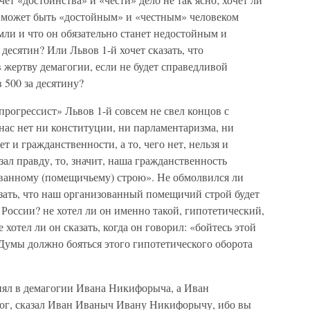
к может быть «достойным» и «честным» человеком
мли и что он обязательно станет недостойным и
 десятин? Или Львов 1-й хочет сказать, что
в жертву демагогии, если не будет справедливой
в 500 за десятину?
рогрессист» Львов 1-й совсем не свел концов с
 нас нет ни конституции, ни парламентаризма, ни
ет и гражданственности, а то, чего нет, нельзя и
зал правду, то, значит, наша гражданственность
ванному (помещичьему) строю». Не обмолвился ли
азать, что наш организованный помещичий строй будет
России? не хотел ли он именно такой, гипотетический,
 хотел ли он сказать, когда он говорил: «бойтесь этой
Думы должно бояться этого гипотетического оборота
нял в демагогии Ивана Никифорыча, а Иван
г, сказал Иван Иваныч Ивану Никифорычу, ибо вы