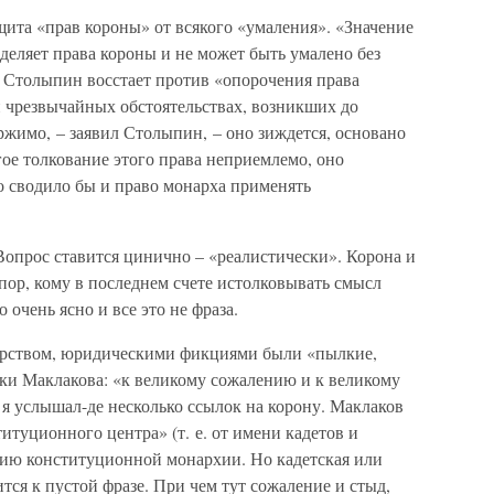
ита «прав короны» от всякого «умаления». «Значение
еделяет права короны и не может быть умалено без
. Столыпин восстает против «опорочения права
и чрезвычайных обстоятельствах, возникших до
ржимо, – заявил Столыпин, – оно зиждется, основано
ое толкование этого права неприемлемо, оно
о сводило бы и право монарха применять
. Вопрос ставится цинично – «реалистически». Корона и
ор, кому в последнем счете истолковывать смысл
о очень ясно и все это не фраза.
ерством, юридическими фикциями были «пылкие,
еки Маклакова: «к великому сожалению и к великому
) я услышал-де несколько ссылок на корону. Маклаков
итуционного центра» (т. е. от имени кадетов и
ию конституционной монархии. Но кадетская или
тся к пустой фразе. При чем тут сожаление и стыд,