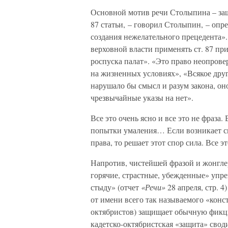
Основной мотив речи Столыпина – защ
87 статьи, – говорил Столыпин, – опр
создания нежелательного прецедента»
верховной власти применять ст. 87 пр
роспуска палат». «Это право неопрове
на жизненных условиях», «Всякое друг
нарушало бы смысл и разум закона, он
чрезвычайные указы на нет».
Все это очень ясно и все это не фраза
попытки умаления… Если возникает сп
права, то решает этот спор сила. Все эт
Напротив, чистейшей фразой и жонгл
горячие, страстные, убежденные» упр
стыду» (отчет
«Речи»
28 апреля, стр. 4
от имени всего так называемого «конст
октябристов) защищает обычную фикц
кадетско-октябристская «защита» своди