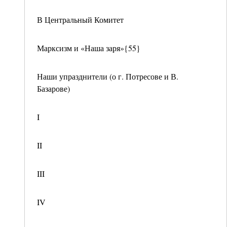
В Центральный Комитет
Марксизм и «Наша заря»{55}
Наши упразднители (о г. Потресове и В.
Базарове)
I
II
III
IV