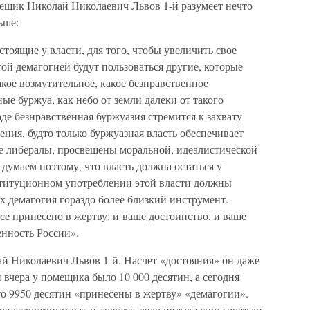
ещик Николай Николаевич Львов 1-й разумеет нечто
ьше:
тоящие у власти, для того, чтобы увеличить свое
той демагогией будут пользоваться другие, которые
акое возмутительное, какое безнравственное
ые буржуа, как небо от земли далеки от такого
де безнравственная буржуазия стремится к захвату
ения, будто только буржуазная власть обеспечивает
е либералы, просвещены моральной, идеалистической
 думаем поэтому, что власть должна остаться у
ституционном употреблении этой власти должны
 демагогия гораздо более близкий инструмент.
все принесено в жертву: и ваше достоинство, и ваше
енность России».
й Николаевич Львов 1-й. Насчет «достояния» он даже
 вчера у помещика было 10 000 десятин, а сегодня
 что 9950 десятин «принесены в жертву» «демагогии».
чет «достоинства» и «чести» дело не так ясно; хочет ли