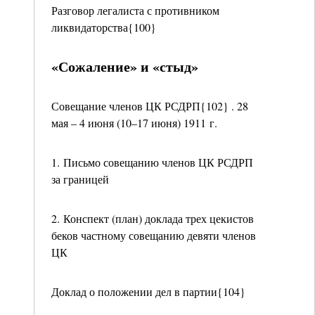
Разговор легалиста с противником
ликвидаторства{100}
«Сожаление» и «стыд»
Совещание членов ЦК РСДРП{102} . 28
мая – 4 июня (10–17 июня) 1911 г.
1. Письмо совещанию членов ЦК РСДРП
за границей
2. Конспект (план) доклада трех цекистов
беков частному совещанию девяти членов
ЦК
Доклад о положении дел в партии{104}