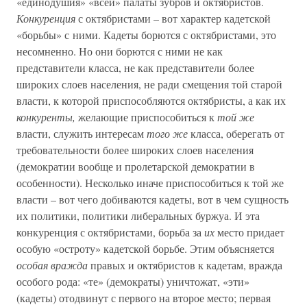
«единодушия» «всей» палаты зубров и октябристов.
Конкуренция
с октябристами – вот характер кадетской
«борьбы» с ними. Кадеты борются с октябристами, это
несомненно. Но они борются с ними не как
представители класса, не как представители более
широких слоев населения, не ради смещения той старой
власти, к которой приспособляются октябристы, а как их
конкуренты,
желающие приспособиться к
той же
власти, служить интересам
того же
класса, оберегать от
требовательности более широких слоев населения
(демократии вообще и пролетарской демократии в
особенности). Несколько иначе приспособиться к той же
власти – вот чего добиваются кадеты, вот в чем сущность
их политики, политики либеральных буржуа. И эта
конкуренция с октябристами, борьба за
их
место придает
особую «остроту» кадетской борьбе. Этим объясняется
особая вражда
правых и октябристов к кадетам, вражда
особого рода: «те» (демократы) уничтожат, «эти»
(кадеты) отодвинут с первого на второе место; первая