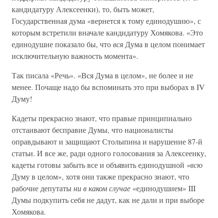
кандидатуру Алексеенки), то, быть может,
Государственная дума «вернется к тому единодушию», с
которым встретили вначале кандидатуру Хомякова. «Это
единодушие показало бы, что
вся
Дума в целом понимает
исключительную важность момента».
Так писала «Речь». «Вся Дума в целом», не более и не
менее. Почаще надо бы вспоминать это при выборах в IV
Думу!
Кадеты прекрасно знают, что правые принципиально
отстаивают бесправие Думы, что националисты
оправдывают и защищают Столыпина и нарушение 87-й
статьи. И все же, ради одного голосования за Алексеенку,
кадеты готовы забыть все и объявить единодушной
«всю
Думу в целом», хотя они также прекрасно знают, что
рабочие депутаты
ни в каком случае
«единодушием» III
Думы подкупить себя не дадут, как не дали и при выборе
Хомякова.