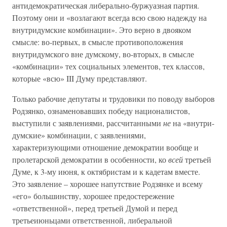
антидемократическая либерально-буржуазная партия.
Поэтому они и «возлагают всегда всю свою надежду на
внутридумские комбинации». Это верно в двояком
смысле: во-первых, в смысле противоположения
внутридумского вне думскому, во-вторых, в смысле
«комбинации» тех социальных элементов, тех классов,
которые «всю» III Думу представляют.
Только рабочие депутаты и трудовики по поводу выборов
Родзянко, ознаменовавших победу националистов,
выступили с заявлениями, рассчитанными
не
на «внутри-
думские» комбинации, с заявлениями,
характеризующими отношение демократии вообще и
пролетарской демократии в особенности, ко
всей
третьей
Думе, к 3-му июня, к октябристам и к кадетам вместе.
Это заявление – хорошее напутствие Родзянке и всему
«его» большинству, хорошее предостережение
«ответственной», перед третьей Думой и перед
третьеиюньцами ответственной, либеральной