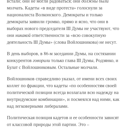
встали; они не могли радоваться; они
должны были
молчать. Кадеты «в виде протеста» голоснули за
националиста Волконского. Демократы и только
демократы заявили громко, прямо и ясно, что они в
выборах нового председателя III Думы не участвуют, что
они
никакой
ответственности за «всю совокупную
деятельность III Думы» (слова Войлошникова) не несут.
В день выборов, в 86-м заседании Думы, на состязании
конкурентов
говорили
только глава III Думы, Родзянко, и
Булат с Войлошниковым. Остальные молчали.
Войлошников справедливо указал, от имени всех своих
коллег по фракции, что кадеты «по особенностям своей
политической позиции всегда возлагали всю надежду на
внутридумские комбинации», и посмеялся над ними, как
над легковерными либералами.
Политическая позиция кадетов и ее особенности зависят
от классовой природы этой партии. Это –