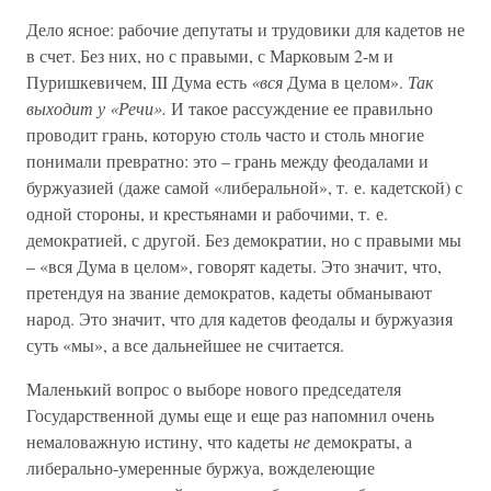
Дело ясное: рабочие депутаты и трудовики для кадетов не
в счет. Без них, но с правыми, с Марковым 2-м и
Пуришкевичем, III Дума есть
«вся
Дума в целом».
Так
выходит у «Речи».
И такое рассуждение ее правильно
проводит грань, которую столь часто и столь многие
понимали превратно: это – грань между феодалами и
буржуазией (даже самой «либеральной», т. е. кадетской) с
одной стороны, и крестьянами и рабочими, т. е.
демократией, с другой. Без демократии, но с правыми мы
– «вся Дума в целом», говорят кадеты. Это значит, что,
претендуя на звание демократов, кадеты обманывают
народ. Это значит, что для кадетов феодалы и буржуазия
суть «мы», а все дальнейшее не считается.
Маленький вопрос о выборе нового председателя
Государственной думы еще и еще раз напомнил очень
немаловажную истину, что кадеты
не
демократы, а
либерально-умеренные буржуа, вожделеющие