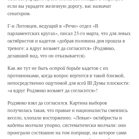
если вы украдете железную дорогу, вас назначат
сенатором.
Г-н Литовцев, ведущий в «Речи» отдел «В
парламентских кругах», писал 23-го марта, что для левых
октябристов и кадетов «добрая половина дня прошла в
тревоге: а вдруг возьмет да согласится» (Родзянко,
делавший вид, что он отказывается).
Как же тут не быть
острой
борьбе кадетов с их
противниками, когда вопрос вертится в такой близкой,
непосредственно ощутимой для
всей
III Думы плоскости:
«а вдруг Родзянко возьмет да согласится»!
Родзянко взял да согласился. Картина выборов
получилась такая, что правые и националисты смеялись
весело, хлопали восторженно. «Левые» октябристы и
кадеты
молчали упорно, систематически молчали: они
проиграли состязание на том поприще, на которое сами