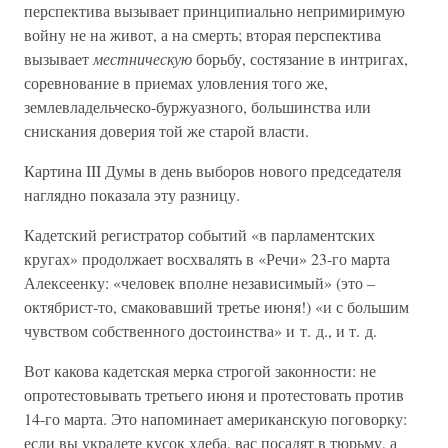
перспектива вызывает принципиально непримиримую
войну не на живот, а на смерть; вторая перспектива
вызывает
местническую
борьбу, состязание в интригах,
соревнование в приемах уловления того же,
землевладельческо-буржуазного, большинства или
снискания доверия той же старой власти.
Картина III Думы в день выборов нового председателя
наглядно показала эту разницу.
Кадетский регистратор событий «в парламентских
кругах» продолжает восхвалять в «Речи» 23-го марта
Алексеенку: «человек вполне независимый» (это –
октябрист-то, смаковавший третье июня!) «и с большим
чувством собственного достоинства» и т. д., и т. д.
Вот какова кадетская мерка строгой законности: не
опротестовывать третьего июня и протестовать против
14-го марта. Это напоминает американскую поговорку:
если вы украдете кусок хлеба, вас посадят в тюрьму, а