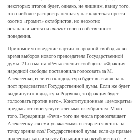
некоторых итогов будет, однако, не лишним, ввиду того,
что наиболее распространенная у нас кадетская пресса
охотно «громит» октябристов, но неохотно
останавливается на
итогах
своего собственного
поведения.
Припомним поведение партии «народной свободы» во
время выборов нового председателя Государственной
думы. 21-го марта «Речь» спешит сообщить: «Фракция
народной свободы постановила голосовать за М.
Алексеенко, если его кандидатура будет выставлена на
пост председателя Государственной думы. Если же будет
выдвинута кандидатура Родзянко, то фракция будет
голосовать против него». Конституционные «демократы»
предлагают свои услуги «левым» октябристам. Мало
того. Передовица «Речи» того же числа провозглашает
Алексеенку «всеми уважаемым» и старается встать на
точку зрения
всей
Государственной думы: если-де правые
поддержат кандидатуру большинства октябристов (т. е.