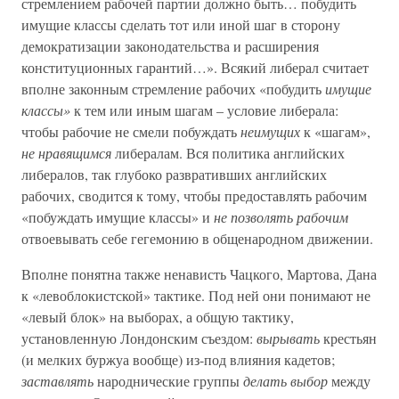
стремлением рабочей партии должно быть… побудить
имущие классы сделать тот или иной шаг в сторону
демократизации законодательства и расширения
конституционных гарантий…». Всякий либерал считает
вполне законным стремление рабочих «побудить
имущие
классы»
к тем или иным шагам – условие либерала:
чтобы рабочие не смели побуждать
неимущих
к «шагам»,
не нравящимся
либералам. Вся политика английских
либералов, так глубоко развративших английских
рабочих, сводится к тому, чтобы предоставлять рабочим
«побуждать имущие классы» и
не позволять рабочим
отвоевывать себе гегемонию в общенародном движении.
Вполне понятна также ненависть Чацкого, Мартова, Дана
к «левоблокистской» тактике. Под ней они понимают не
«левый блок» на выборах, а общую тактику,
установленную Лондонским съездом:
вырывать
крестьян
(и мелких буржуа вообще) из-под влияния кадетов;
заставлять
народнические группы
делать выбор
между