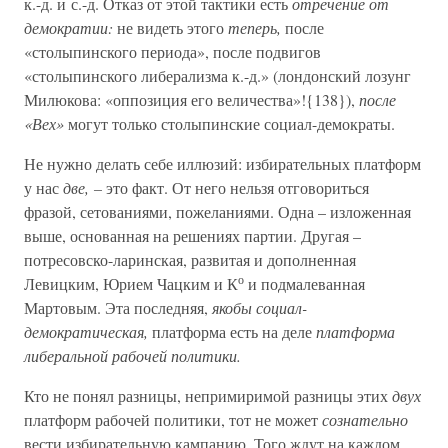
к.-д. и с.-д. Отказ от этой тактики есть
отречение от
демократии:
не видеть этого
теперь,
после
«столыпинского периода», после подвигов
«столыпинского либерализма к.-д.» (лондонский лозунг
Милюкова: «оппозиция его величества»!{138}),
после
«Вех»
могут только столыпинские социал-демократы.
Не нужно делать себе иллюзий: избирательных платформ
у нас
две, –
это факт. От него нельзя отговориться
фразой, сетованиями, пожеланиями. Одна – изложенная
выше, основанная на решениях партии. Другая –
потресовско-ларинская, развитая и дополненная
о
Левицким, Юрием Чацким и К
и подмалеванная
Мартовым. Эта последняя,
якобы социал-
демократическая,
платформа есть на деле
платформа
либеральной рабочей политики.
Кто не понял разницы, непримиримой разницы этих
двух
платформ рабочей политики, тот не может
сознательно
вести избирательную кампанию. Того ждут на каждом