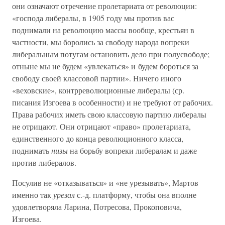
они означают отречение пролетариата от революции:
«господа либералы, в 1905 году мы против вас
поднимали на революцию массы вообще, крестьян в
частности, мы боролись за свободу народа вопреки
либеральным потугам остановить дело при полусвободе;
отныне мы не будем «увлекаться» и будем бороться за
свободу своей классовой партии». Ничего иного
«веховские», контрреволюционные либералы (ср.
писания Изгоева в особенности) и не требуют от рабочих.
Права рабочих иметь свою классовую партию либералы
не отрицают. Они отрицают «право» пролетариата,
единственного до конца революционного класса,
поднимать
низы
на борьбу вопреки либералам и даже
против либералов.
Посулив не «отказываться» и «не урезывать», Мартов
именно так
урезал
с.-д. платформу, чтобы она вполне
удовлетворяла Ларина, Потресова, Прокоповича,
Изгоева.