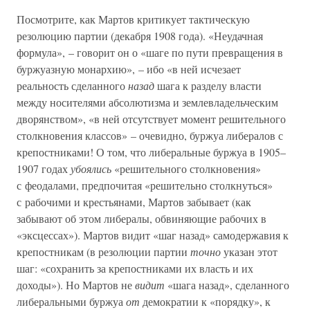
Посмотрите, как Мартов критикует тактическую
резолюцию партии (декабря 1908 года). «Неудачная
формула», – говорит он о «шаге по пути превращения в
буржуазную монархию», – ибо «в ней исчезает
реальность сделанного
назад
шага к разделу власти
между носителями абсолютизма и землевладельческим
дворянством», «в ней отсутствует момент решительного
столкновения классов» – очевидно, буржуа либералов с
крепостниками! О том, что либеральные буржуа в 1905–
1907 годах
убоялись
«решительного столкновения»
с феодалами, предпочитая «решительно столкнуться»
с рабочими и крестьянами, Мартов забывает (как
забывают об этом либералы, обвиняющие рабочих в
«эксцессах»). Мартов видит «шаг назад» самодержавия к
крепостникам (в резолюции партии
точно
указан этот
шаг: «сохранить за крепостниками их власть и их
доходы»). Но Мартов не
видит
«шага назад», сделанного
либеральными буржуа
от
демократии к «порядку», к