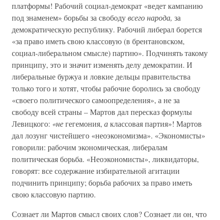
платформы! Рабочий социал-демократ «ведет кампанию
под знаменем» борьбы за свободу
всего народа,
за
демократическую республику. Рабочий либерал борется
«за право иметь свою классовую (в брентановском,
социал-либеральном смысле) партию». Подчинять такому
принципу, это и значит изменять делу демократии. И
либеральные буржуа и ловкие дельцы правительства
только того и хотят, чтобы рабочие боролись за свободу
«своего политического самоопределения», а не за
свободу всей страны – Мартов дал пересказ формулы
Левицкого:
«не
гегемония,
а
классовая партия»! Мартов
дал лозунг чистейшего «неоэкономизма». «Экономисты»
говорили: рабочим экономическая, либералам
политическая борьба. «Неоэкономисты», ликвидаторы,
говорят: все содержание избирательной агитации
подчинить принципу; борьба рабочих за право иметь
свою классовую партию.
Сознает ли Мартов смысл своих слов? Сознает ли он, что