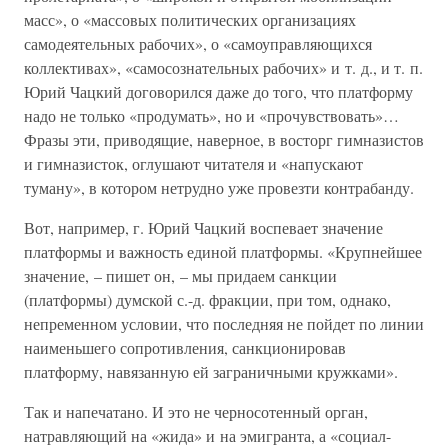
масс», о «массовых политических организациях
самодеятельных рабочих», о «самоуправляющихся
коллективах», «самосознательных рабочих» и т. д., и т. п.
Юрий Чацкий договорился даже до того, что платформу
надо не только «продумать», но и «прочувствовать»…
Фразы эти, приводящие, наверное, в восторг гимназистов
и гимназисток, оглушают читателя и «напускают
туману», в котором нетрудно уже провезти контрабанду.
Вот, например, г. Юрий Чацкий воспевает значение
платформы и важность единой платформы. «Крупнейшее
значение, – пишет он, – мы придаем санкции
(платформы) думской с.-д. фракции, при том, однако,
непременном условии, что последняя не пойдет по линии
наименьшего сопротивления, санкционировав
платформу, навязанную ей заграничными кружками».
Так и напечатано. И это не черносотенный орган,
натравляющий на «жида» и на эмигранта, а «социал-