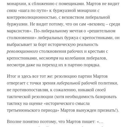
монархии, к сближению с помещиками. Мартов не видит
связи
«шага по пути» к буржуазной монархии
с
контрреволюционностью, с веховством либеральной
буржуазии. Не видит потому, что он сам «веховец – среди
марксистов». По-либеральному мечтая о «решительном
столкновении» либеральных буржуа с крепостниками, он
выбрасывает за борт историческую реальность
революционного
столкновения рабочих и крестьян с
крепостниками,
несмотря
на колебания либералов,
несмотря даже на переход их в партию порядка.
Итог и здесь все тот же: резолюцию партии Мартов
отвергает с точки зрения
либеральной
рабочей политики,
не противопоставляя, к сожалению, никакой
своей
тактической резолюции (хотя необходимость базировать
тактику на оценке «исторического смысла
третьеиюньского периода» Мартов вынужден признать!).
Вполне понятно поэтому, что Мартов пишет: «…