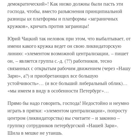
демократический»! Как низко должны были пасть эти
господа, чтобы, вместо разъяснения принципиальной
разницы
их
платформы и платформы «заграничных
кружков», кричать против заграницы!
Юрий Чацкий так неловок при этом, что выбалтывает, от
имени какого кружка ведет он свою ликвидаторскую
линию: «элементом возможной централизации, – пишет
он, – является группа с.-д. (??) работников, тесно
связанных с открытым рабочим движением (через «Нашу
Зарю», а?) и приобретающих все большую
устойчивость»… (и все больший либеральный облик)…
«мы имеем в виду в особенности Петербург»…
Прямо бы надо говорить, господа! Недостойно и неумно
играть в прятки: «элементом централизации», попросту
центром (ликвидаторства) вы считаете – и законно –
группку сотрудников петербургской «Нашей Зари».
Шила в мешке не утаишь.