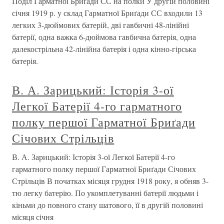
Поділ Гарматної Бриґади СС на полки У другій половині
січня 1919 р. у склад Гарматної Бриґади СС входили 13
легких 3-дюймових батерій, дві гавбичні 48-лінійні
батерії, одна важка 6-дюймова гавбична батерія, одна
далекострільна 42-лінійна батерія і одна кінно-гірська
батерія.
В. А. Зарицький: Історія 3-ої
Легкої Батерії 4-го гарматного
полку першої Гарматної Бриґади
Січових Стрільців
В. А. Зарицький: Історія 3-ої Легкої Батерії 4-го
гарматного полку першої Гарматної Бриґади Січових
Стрільців В початках місяця грудня 1918 року, я обняв 3-
тю легку батерію. По укомплетуванні батерії людьми і
кіньми до повного стану шатового, її в другій половині
місяця січня