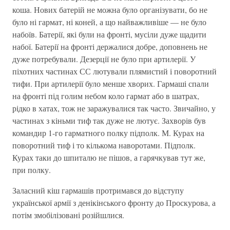
коша. Нових батерій не можна було організувати, бо не
було ні гармат, ні коней, а що найважливіше — не було
набоїв. Батерії, які були на фронті, мусіли дуже щадити
набої. Батерії на фронті держалися добре, доповнень не
дуже потребували. Дезерції не було при артилерії. У
піхотних частинах СС лютували плямистий і поворотний
тифи. При артилерії було менше хворих. Гармаші спали
на фронті під голим небом коло гармат або в шатрах,
рідко в хатах, тож не заражувалися так часто. Звичайно, у
частинах з кіньми тиф так дуже не лютує. Захворів був
командир 1-го гарматного полку підполк. М. Курах на
поворотний тиф і то кількома наворотами. Підполк.
Курах таки до шпиталю не пішов, а гарячкував тут же,
при полку.
Заласний кіш гармашів протримався до відступу
української армії з денікінського фронту до Проскурова, а
потім змобілізовані розійшлися.