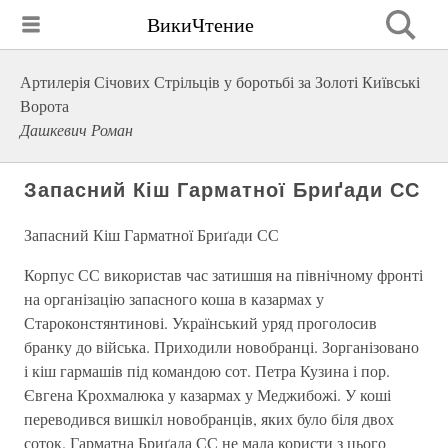
ВикиЧтение
Артилерія Січових Стрільців у боротьбі за Золоті Київські
Ворота
Дашкевич Роман
Запасний Кіш Гарматної Бриґади СС
Запасний Кіш Гарматної Бриґади СС
Корпус СС використав час затишшя на північному фронті
на організацію запасного коша в казармах у
Староконстянтинові. Український уряд проголосив
бранку до війська. Приходили новобранці. Зорганізовано
і кіш гармашів під командою сот. Петра Кузина і пор.
Євгена Крохмалюка у казармах у Меджибожі. У коші
переводився вишкіл новобранців, яких було біля двох
соток. Гарматна Бриґада СС не мала користи з цього