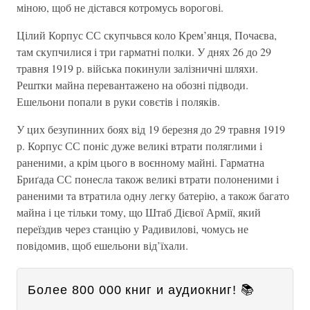
міною, щоб не дістався котромусь ворогові.
Цілий Корпус СС скупчьвся коло Крем’янця, Почаєва,
там скупчилися і три гарматні полки. У днях 26 до 29
травня 1919 р. війська покинули залізничні шляхи.
Рештки майна перевантажено на обозні підводи.
Ешельони попали в руки совєтів і поляків.
У цих безупинних боях від 19 березня до 29 травня 1919
р. Корпус СС поніс дуже великі втрати поляглими і
раненими, а крім цього в воєнному майні. Гарматна
Бриґада СС понесла також великі втрати полоненими і
раненими та втратила одну легку батерію, а також багато
майна і це тільки тому, що Штаб Дієвої Армії, який
переїздив через станцію у Радивилові, чомусь не
повідомив, щоб ешельони від’їхали.
Более 800 000 книг и аудиокниг! 📚