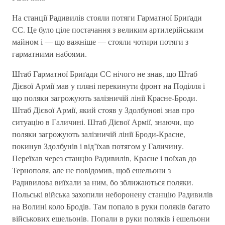
На станції Радивилів стояли потяги Гарматної Бриґади
СС. Це було ціле постачання з великим артилерійським
майном і — що важніше — стояли чотири потяги з
гарматними набоями.
Штаб Гарматної Бриґади СС нічого не знав, що Штаб
Дієвої Армії мав у пляні перекинути фронт на Поділля і
що поляки загрожують залізничій лінії Красне-Броди.
Штаб Дієвої Армії, який стояв у Здолбунові знав про
ситуацію в Галичині. Штаб Дієвої Армії, знаючи, що
поляки загрожують залізничій лінії Броди-Красне,
покинув Здолбунів і від’їхав потягом у Галичину.
Переїхав через станцію Радивилів, Красне і поїхав до
Тернополя, але не повідомив, щоб ешельони з
Радивилова виїхали за ним, бо зближаються поляки.
Польські війська захопили неборонену станцію Радивилів
на Волині коло Бродів. Там попало в руки поляків багато
військових ешельонів. Попали в руки поляків і ешельони