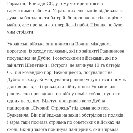
Гарматної Бриґади СС, у тому чотири потяги з
гарматними набоями. Утрата цих ешельонів відбивалася
дуже на боєзданости батерій, бо пропало не тільки різне
майно, але пропали артилерійські набої. Пізніше не було
чим стріляти.
Українські війська опинилися на Волині між двома
ворогами: із заходу поляками, які по зайнятті Радивилова
посувалися на Дубно, і совєтськими військами, які по
зайнятті Шепетівки і Острога, де загинула 10-та батерія
СС під командою пор. Вежбицького, посувалися на
Дубно зі сходу. Командування рішило уступитися з-поміж
двох ворогів, які провадили війну проти України, але
рівночасно провадили теж війну поміж собою, пустити
одних на одних. Відступ прикривав коло Дубна
панцерник „Січовий Стрілець” під командою пор.
Будкевича. Він під’їжджав на захід і обстрілював поляків,
і зараз таки посилав стрільна по совєтських військах на
сході. Вкінці залога покинула панцерник, який зірвала