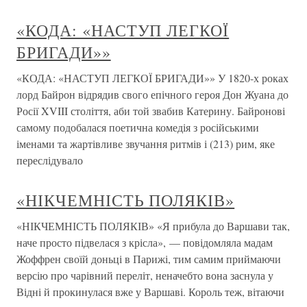
«КОДА: «НАСТУП ЛЕГКОЇ
БРИГАДИ»»
«КОДА: «НАСТУП ЛЕГКОЇ БРИГАДИ»» У 1820-х роках
лорд Байрон відрядив свого епічного героя Дон Жуана до
Росії XVIII століття, аби той звабив Катерину. Байронові
самому подобалася поетична комедія з російськими
іменами та жартівливе звучання ритмів і (213) рим, яке
переслідувало
«НІКЧЕМНІСТЬ ПОЛЯКІВ»
«НІКЧЕМНІСТЬ ПОЛЯКІВ» «Я прибула до Варшави так,
наче просто підвелася з крісла», — повідомляла мадам
Жоффрен своїй доньці в Парижі, тим самим приймаючи
версію про чарівний переліт, неначебто вона заснула у
Відні й прокинулася вже у Варшаві. Король теж, вітаючи