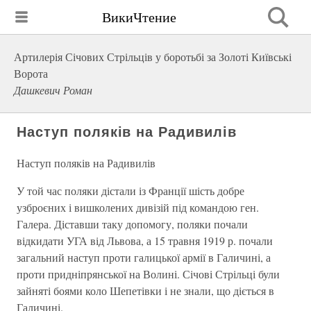
ВикиЧтение
Артилерія Січових Стрільців у боротьбі за Золоті Київські
Ворота
Дашкевич Роман
Наступ поляків на Радивилів
Наступ поляків на Радивилів
У той час поляки дістали із Франції шість добре
узброєних і вишколених дивізій під командою ген.
Галера. Діставши таку допомогу, поляки почали
відкидати УГА від Львова, а 15 травня 1919 р. почали
загальний наступ проти галицької армії в Галичині, а
проти придніпрянської на Волині. Січові Стрільці були
зайняті боями коло Шепетівки і не знали, що діється в
Галичині.