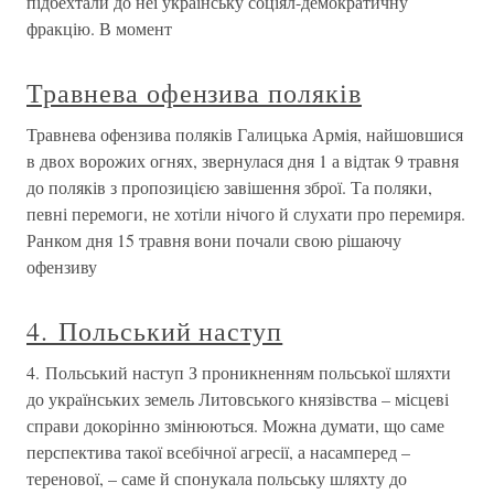
підбехтали до неї українську соціял-демократичну
фракцію. В момент
Травнева офензива поляків
Травнева офензива поляків Галицька Армія, найшовшися
в двох ворожих огнях, звернулася дня 1 а відтак 9 травня
до поляків з пропозицією завішення зброї. Та поляки,
певні перемоги, не хотіли нічого й слухати про перемиря.
Ранком дня 15 травня вони почали свою рішаючу
офензиву
4. Польський наступ
4. Польський наступ З проникненням польської шляхти
до українських земель Литовського князівства – місцеві
справи докорінно змінюються. Можна думати, що саме
перспектива такої всебічної агресії, а насамперед –
теренової, – саме й спонукала польську шляхту до