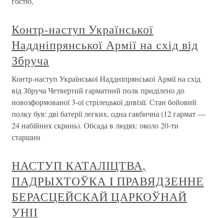
гостю,
Контр-наступ Української
Наддніпрянської Армії на схід від
Збруча
Контр-наступ Української Наддніпрянської Армії на схід
від Збруча Четвертий гарматний полк приділено до
новозформованої 3-ої стрілецької дивізії. Стан бойовий
полку був: дві батерії легких, одна гавбична (12 гармат —
24 набійних скринь). Обсада в людях: около 20-ти
старшин
НАСТУП КАТАЛІЦТВА,
ПАДРЫХТОЎКА I ПРАВЯДЗЕННЕ
БЕРАСЦЕЙСКАЙ ЦАРКОЎНАЙ
УНІІ