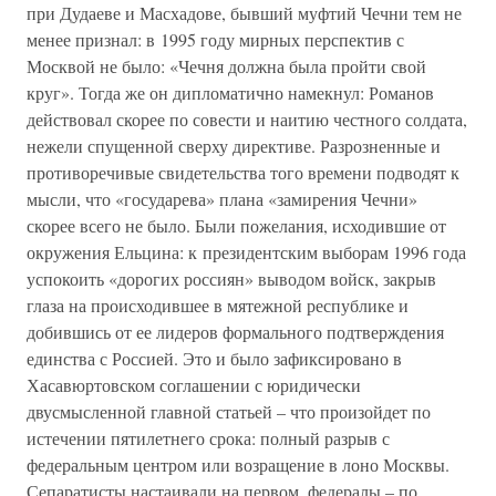
при Дудаеве и Масхадове, бывший муфтий Чечни тем не
менее признал: в 1995 году мирных перспектив с
Москвой не было: «Чечня должна была пройти свой
круг». Тогда же он дипломатично намекнул: Романов
действовал скорее по совести и наитию честного солдата,
нежели спущенной сверху директиве. Разрозненные и
противоречивые свидетельства того времени подводят к
мысли, что «государева» плана «замирения Чечни»
скорее всего не было. Были пожелания, исходившие от
окружения Ельцина: к президентским выборам 1996 года
успокоить «дорогих россиян» выводом войск, закрыв
глаза на происходившее в мятежной республике и
добившись от ее лидеров формального подтверждения
единства с Россией. Это и было зафиксировано в
Хасавюртовском соглашении с юридически
двусмысленной главной статьей – что произойдет по
истечении пятилетнего срока: полный разрыв с
федеральным центром или возращение в лоно Москвы.
Сепаратисты настаивали на первом, федералы – по