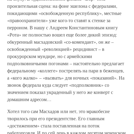
пронзительная сцена: на фоне эшелона с федералами,
покидающими «освобожденную республику», местные
«правоохранители» уже кого-то ставят к стенке за
перроном. В нашу с Андреем Константиновым книгу
«Рота» не полностью вошел еще более дикий эпизод:
обкуренный масхадовский «со-комендант», он же –
освобожденный «революцией» рецидивист – в
прокурорском мундире, но с армейскими
подполковничьими погонами – настоятельно предлагает
федеральному «коллеге» пострелять на пари в беженцев,
а «кого жалко» – «вызвать» для ночных «показаний». На
звонок федерала куда следует «подполковник» со
значением показал украденный у него же конверт с
домашним адресом…
Хотел того сам Масхадов или нет, это мракобесие
творилось при его президентстве. Его главным
«достижением» стала поставленная на поток
работорговля. И по сей день в каждом десятом чеченском