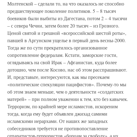
Молтенской – сделали то, на что оказалось не способно
предшествующее поколение политиков. 5 – 8 тысяч
боевиков были выбиты из Дагестана, потом 2 – 4 тысячи
– с севера Чечни, затем более 20 тысяч – из Грозного.
Ценой святой и грешной «всероссийской шестой роты»,
павшей в Аргунском ущелье в первый день весны-2000.
Тогда же по сути прекратилось организованное
сопротивление федералам. Кстати, заморские гости,
оглядываясь на свой Ирак – Афганистан, куда более
дотошно, чем после Косово, нас об этом расспрашивают.
И, представьте, интересуются, как мы пресекаем
«политические спекуляции пацифистов». Почему-то мы
об этом знаем меньше, чем о деятельности «солдатских
матерей» – при полном уважении к тем, кто без кавычек.
Терроризм, по крайней мере исламистов, искореним
тогда, когда ему будет объявлен джихад самими
исламскими иерархами. От наших же западных
собеседников требуется не противопоставление
сепаратистов-террористов «борцам за свободу», а их