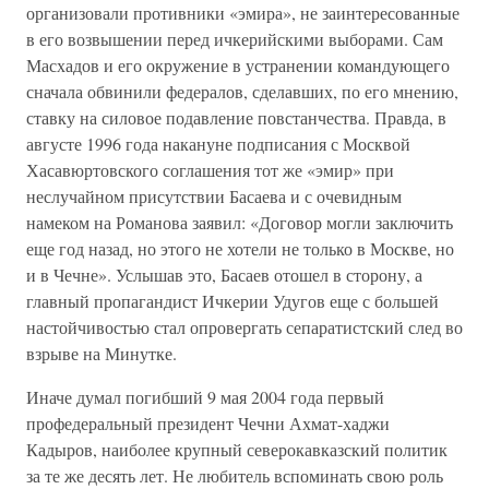
организовали противники «эмира», не заинтересованные
в его возвышении перед ичкерийскими выборами. Сам
Масхадов и его окружение в устранении командующего
сначала обвинили федералов, сделавших, по его мнению,
ставку на силовое подавление повстанчества. Правда, в
августе 1996 года накануне подписания с Москвой
Хасавюртовского соглашения тот же «эмир» при
неслучайном присутствии Басаева и с очевидным
намеком на Романова заявил: «Договор могли заключить
еще год назад, но этого не хотели не только в Москве, но
и в Чечне». Услышав это, Басаев отошел в сторону, а
главный пропагандист Ичкерии Удугов еще с большей
настойчивостью стал опровергать сепаратистский след во
взрыве на Минутке.
Иначе думал погибший 9 мая 2004 года первый
профедеральный президент Чечни Ахмат-хаджи
Кадыров, наиболее крупный северокавказский политик
за те же десять лет. Не любитель вспоминать свою роль