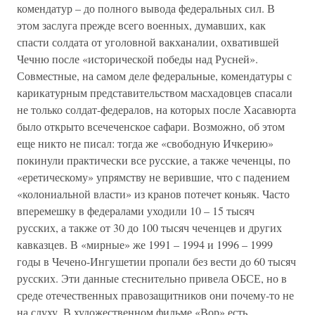
комендатур – до полного вывода федеральных сил. В
этом заслуга прежде всего военных, думавших, как
спасти солдата от уголовной вакханалии, охватившей
Чечню после «исторической победы над Русней».
Совместные, на самом деле федеральные, комендатуры с
карикатурным представительством масхадовцев спасали
не только солдат-федералов, на которых после Хасавюрта
было открыто всечеченское сафари. Возможно, об этом
еще никто не писал: тогда же «свободную Ичкерию»
покинули практически все русские, а также чеченцы, по
«еретическому» упрямству не верившие, что с падением
«колониальной власти» из кранов потечет коньяк. Часто
вперемешку в федералами уходили 10 – 15 тысяч
русских, а также от 30 до 100 тысяч чеченцев и других
кавказцев. В «мирные» же 1991 – 1994 и 1996 – 1999
годы в Чечено-Ингушетии пропали без вести до 60 тысяч
русских. Эти данные стеснительно привела ОБСЕ, но в
среде отечественных правозащитников они почему-то не
на слуху. В художественном фильме «Вор» есть