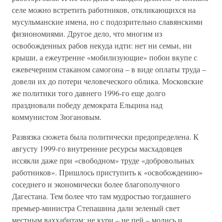
селе можно встретить работников, откликающихся на
мусульманские имена, но с подозрительно славянскими
физиономиями. Другое дело, что многим из
освобожденных рабов некуда идти: нет ни семьи, ни
крыши, а ежеутренне «мобилизующие» побои вкупе с
ежевечерним стаканом самогона – в виде оплаты труда –
довели их до потери человеческого облика. Московские
же политики того давнего 1996-го еще долго
праздновали победу демократа Ельцина над
коммунистом Зюгановым.
Развязка сюжета была политически предопределена. К
августу 1999-го внутренние ресурсы масхадовцев
иссякли даже при «свободном» труде «добровольных
работников». Пришлось приступить к «освобождению»
соседнего и экономически более благополучного
Дагестана. Тем более что там мудростью тогдашнего
премьер-министра Степашина дали зеленый свет
местным ваххабитам: не кури – не пей – молись и