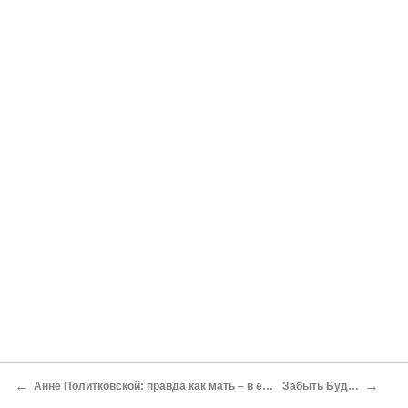
←
→
Анне Политковской: правда как мать – в единственном числе
Забыть Буданова…