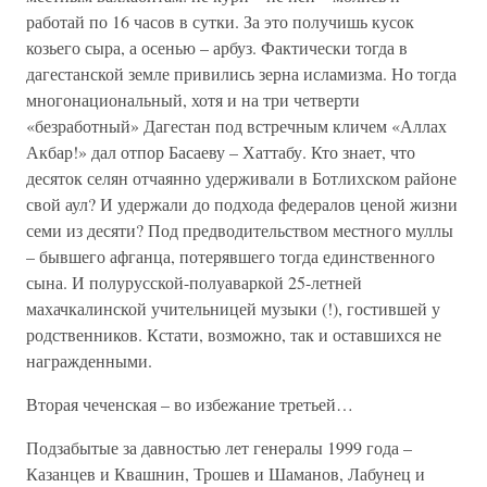
работай по 16 часов в сутки. За это получишь кусок
козьего сыра, а осенью – арбуз. Фактически тогда в
дагестанской земле привились зерна исламизма. Но тогда
многонациональный, хотя и на три четверти
«безработный» Дагестан под встречным кличем «Аллах
Акбар!» дал отпор Басаеву – Хаттабу. Кто знает, что
десяток селян отчаянно удерживали в Ботлихском районе
свой аул? И удержали до подхода федералов ценой жизни
семи из десяти? Под предводительством местного муллы
– бывшего афганца, потерявшего тогда единственного
сына. И полурусской-полуаваркой 25-летней
махачкалинской учительницей музыки (!), гостившей у
родственников. Кстати, возможно, так и оставшихся не
награжденными.
Вторая чеченская – во избежание третьей…
Подзабытые за давностью лет генералы 1999 года –
Казанцев и Квашнин, Трошев и Шаманов, Лабунец и