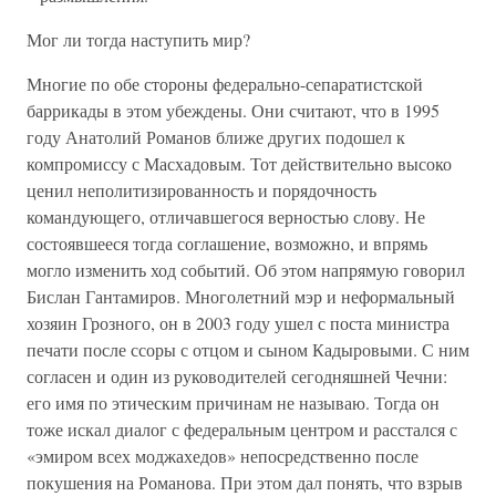
Мог ли тогда наступить мир?
Многие по обе стороны федерально-сепаратистской
баррикады в этом убеждены. Они считают, что в 1995
году Анатолий Романов ближе других подошел к
компромиссу с Масхадовым. Тот действительно высоко
ценил неполитизированность и порядочность
командующего, отличавшегося верностью слову. Не
состоявшееся тогда соглашение, возможно, и впрямь
могло изменить ход событий. Об этом напрямую говорил
Бислан Гантамиров. Многолетний мэр и неформальный
хозяин Грозного, он в 2003 году ушел с поста министра
печати после ссоры с отцом и сыном Кадыровыми. С ним
согласен и один из руководителей сегодняшней Чечни:
его имя по этическим причинам не называю. Тогда он
тоже искал диалог с федеральным центром и расстался с
«эмиром всех моджахедов» непосредственно после
покушения на Романова. При этом дал понять, что взрыв