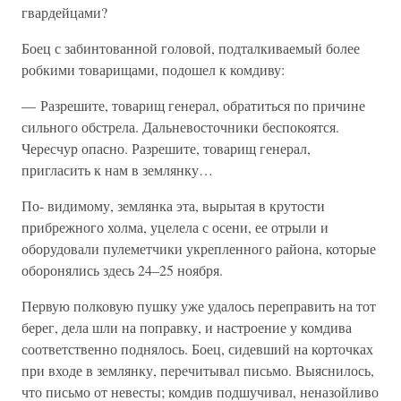
гвардейцами?
Боец с забинтованной головой, подталкиваемый более
робкими товарищами, подошел к комдиву:
— Разрешите, товарищ генерал, обратиться по причине
сильного обстрела. Дальневосточники беспокоятся.
Чересчур опасно. Разрешите, товарищ генерал,
пригласить к нам в землянку…
По- видимому, землянка эта, вырытая в крутости
прибрежного холма, уцелела с осени, ее отрыли и
оборудовали пулеметчики укрепленного района, которые
оборонялись здесь 24–25 ноября.
Первую полковую пушку уже удалось переправить на тот
берег, дела шли на поправку, и настроение у комдива
соответственно поднялось. Боец, сидевший на корточках
при входе в землянку, перечитывал письмо. Выяснилось,
что письмо от невесты; комдив подшучивал, неназойливо