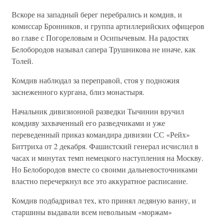
Вскоре на западный берег перебрались и комдив, и
комиссар Бронников, и группа артиллерийских офицеров
во главе с Погореловым и Осипычевым. На радостях
Белобородов называл сапера Трушникова не иначе, как
Толей.
Комдив наблюдал за переправой, стоя у подножия
заснеженного кургана, близ монастыря.
Начальник дивизионной разведки Тычинин вручил
комдиву захваченный его разведчиками и уже
переведенный приказ командира дивизии СС «Рейх»
Биттриха от 2 декабря. Фашистский генерал исчислил в
часах и минутах темп немецкого наступления на Москву.
Но Белобородов вместе со своими дальневосточниками
властно перечеркнул все это аккуратное расписание.
Комдив подбадривал тех, кто принял ледяную ванну, и
старшины выдавали всем невольным «моржам»