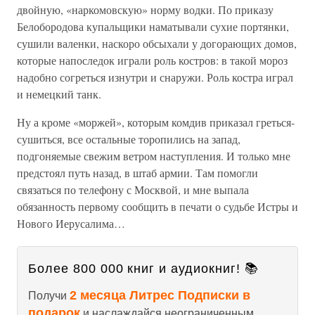
двойную, «наркомовскую» норму водки. По приказу
Белобородова купальщики наматывали сухие портянки,
сушили валенки, наскоро обсыхали у догорающих домов,
которые напоследок играли роль костров: в такой мороз
надобно согреться изнутри и снаружи. Роль костра играл
и немецкий танк.
Ну а кроме «моржей», которым комдив приказал греться-
сушиться, все остальные торопились на запад,
подгоняемые свежим ветром наступления. И только мне
предстоял путь назад, в штаб армии. Там помогли
связаться по телефону с Москвой, и мне выпала
обязанность первому сообщить в печати о судьбе Истры и
Нового Иерусалима…
Более 800 000 книг и аудиокниг! 📚
2 месяца Литрес Подписки в
Получи
подарок
и наслаждайся неограниченным