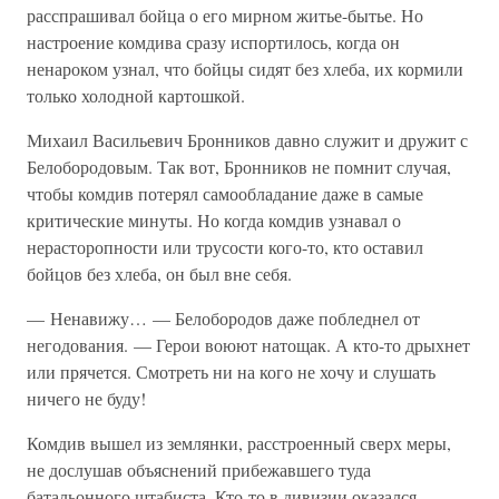
расспрашивал бойца о его мирном житье-бытье. Но
настроение комдива сразу испортилось, когда он
ненароком узнал, что бойцы сидят без хлеба, их кормили
только холодной картошкой.
Михаил Васильевич Бронников давно служит и дружит с
Белобородовым. Так вот, Бронников не помнит случая,
чтобы комдив потерял самообладание даже в самые
критические минуты. Но когда комдив узнавал о
нерасторопности или трусости кого-то, кто оставил
бойцов без хлеба, он был вне себя.
— Ненавижу… — Белобородов даже побледнел от
негодования. — Герои воюют натощак. А кто-то дрыхнет
или прячется. Смотреть ни на кого не хочу и слушать
ничего не буду!
Комдив вышел из землянки, расстроенный сверх меры,
не дослушав объяснений прибежавшего туда
батальонного штабиста. Кто-то в дивизии оказался