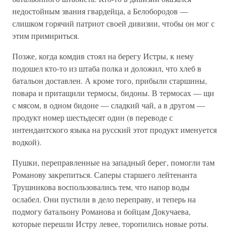
недостойным звания гвардейца, а Белобородов —
слишком горячий патриот своей дивизии, чтобы он мог с
этим примириться.
Позже, когда комдив стоял на берегу Истры, к нему
подошел кто-то из штаба полка и доложил, что хлеб в
батальон доставлен. А кроме того, прибыли старшины,
повара и притащили термосы, бидоны. В термосах — щи
с мясом, в одном бидоне — сладкий чай, а в другом —
продукт номер шестьдесят один (в переводе с
интендантского языка на русский этот продукт именуется
водкой).
Пушки, переправленные на западный берег, помогли там
Романову закрепиться. Саперы старшего лейтенанта
Трушникова воспользовались тем, что напор воды
ослабел. Они пустили в дело переправу, и теперь на
подмогу батальону Романова и бойцам Докучаева,
которые перешли Истру левее, торопились новые роты.