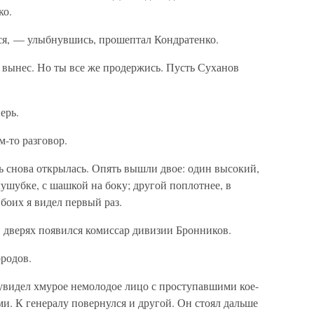
ко.
ься, — улыбнувшись, прошептал Кондратенко.
е вынес. Но ты все же продержись. Пусть Суханов
ерь.
м-то разговор.
ь снова открылась. Опять вышли двое: один высокий,
лушубке, с шашкой на боку; другой поплотнее, в
боих я видел первый раз.
 дверях появился комиссар дивизии Бронников.
родов.
увидел хмурое немолодое лицо с проступавшими кое-
и. К генералу повернулся и другой. Он стоял дальше