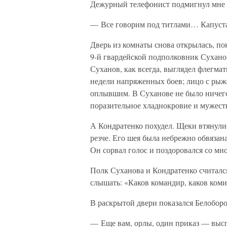
Дежурный телефонист подмигнул мне и
— Все говорим под титлами… Капуста, 
Дверь из комнаты снова открылась, по
9-й гвардейской подполковник Сухано
Суханов, как всегда, выглядел флегма
недели напряженных боев; лицо с рыже
оплывшим. В Суханове не было ничего 
поразительное хладнокровие и мужест
А Кондратенко похудел. Щеки втянулис
резче. Его шея была небрежно обвязан
Он сорвал голос и поздоровался со м
Полк Суханова и Кондратенко считался
слышать: «Каков командир, каков коми
В раскрытой двери показался Белоборо
— Еще вам, орлы, один приказ — выспа