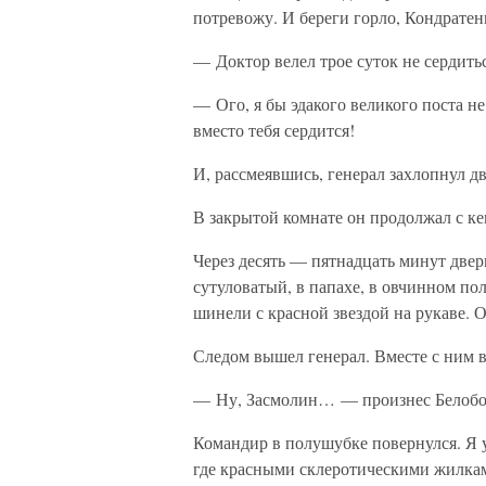
потревожу. И береги горло, Кондратен
— Доктор велел трое суток не сердит
— Ого, я бы эдакого великого поста н
вместо тебя сердится!
И, рассмеявшись, генерал захлопнул дв
В закрытой комнате он продолжал с ке
Через десять — пятнадцать минут двер
сутуловатый, в папахе, в овчинном по
шинели с красной звездой на рукаве. О
Следом вышел генерал. Вместе с ним в
— Ну, Засмолин… — произнес Белобо
Командир в полушубке повернулся. Я 
где красными склеротическими жилкам