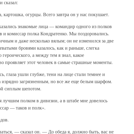
 сказал:
картошка, огурцы. Всего завтра он у нас покушает.
казались знакомые лица — командир одного из полков
в и комиссар полка Кондратенко. Мы поздоровались.
тичным и даже несколько вялым; он не изменился за две
ватыми бровями казалось, как и раньше, слегка
героического, а между тем я знал, какое
во проявляет этот человек в самые страшные моменты.
ь, глаза ушли глубже, тени на лице стали темнее и
а изрядно загрязненным, но все же еще белым шарфом.
ной сиплым шепотом.
 лучшим полком в дивизии, а в штабе мне довелось
ссар — таков и полк».
дов.
ться, — сказал он. — До обеда я, должно быть, вас не