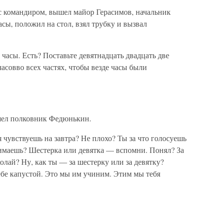
 с командиром, вышел майор Герасимов, начальник
сы, положил на стол, взял трубку и вызвал
часы. Есть? Поставьте девятнадцать двадцать две
асовво всех частях, чтобы везде часы были
шел полковник Федюнькин.
 чувствуешь на завтра? Не плохо? Ты за что голосуешь
нимаешь? Шестерка или девятка — вспомни. Понял? За
лай? Ну, как ты — за шестерку или за девятку?
бе капустой. Это мы им учиним. Этим мы тебя