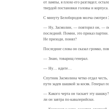
от лампы, я плохо его разглядел; оста
твердой постановки головы и корпуса.
С минуту Белобородов молча смотрел З
— Ну, Засмолин, — повторил он, — пер
последний. Помни, это приказ партии.
Не приходи, понял?
Последние слова он сказал громко, по
— Знаю, товарищ генерал.
— Ну… идите…
Спутник Засмолина четко отдал честь,
пути задев шашкой за косяк. Генерал 
— Какого черта он таскает эту шашку?
ли он завтра по-кавалерийски.
— Комиссар у него, кажется, крепкий,