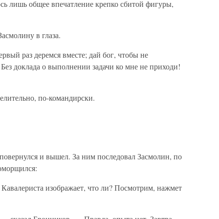
лось лишь общее впечатление крепко сбитой фигуры,
асмолину в глаза.
вый раз деремся вместе; дай бог, чтобы не
 Без доклада о выполнении задачи ко мне не приходи!
велительно, по-командирски.
 повернулся и вышел. За ним последовал Засмолин, по
поморщился:
 Кавалериста изображает, что ли? Посмотрим, нажмет
 — сказал Бронников. — Правда, опыта нет. Завтра