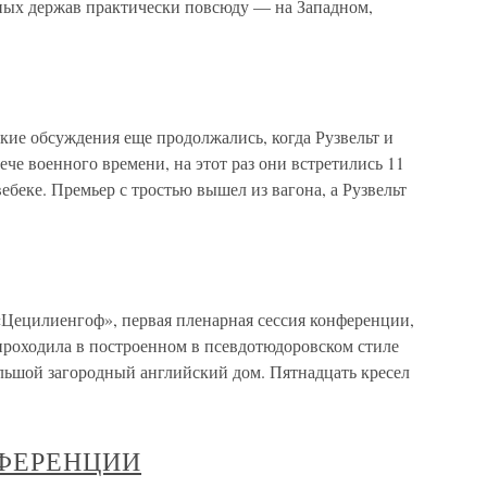
ных держав практически повсюду — на Западном,
ие обсуждения еще продолжались, когда Рузвельт и
че военного времени, на этот раз они встретились 11
вебеке. Премьер с тростью вышел из вагона, а Рузвельт
Цецилиенгоф», первая пленарная сессия конференции,
роходила в построенном в псевдотюдоровском стиле
льшой загородный английский дом. Пятнадцать кресел
ФЕРЕНЦИИ