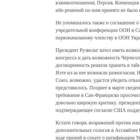
взаимоотношения, Персия, Конвенция 
ибо решений по ним принято не было 
Не упоминалось также и соглашение о
учредительной конференции ООН в Са
первоначальному членству в ООН Укр
Президент Рузвельт хотел иметь возмо
конгресса и дать возможность Черчилл
договоренность решили хранить в тайн
Ялте из-за нее возникли разногласия.
Союз, возможно, удастся убедить отказ
представилось. Позднее в марте сведе
требование в Сан-Франциско просочили
довольно широкую критику, президент
подтверждающее согласие США поддер
Кстати говоря, возражений против наш
дополнительных голосов в Ассамблее 
ходе прений в сенате о ратификации У