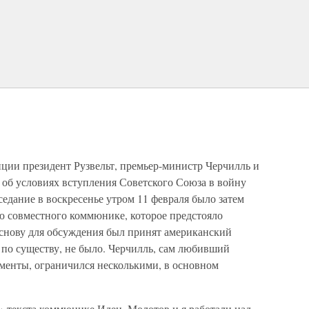
ции президент Рузвельт, премьер-министр Черчилль и
об условиях вступления Советского Союза в войну
едание в воскресенье утром 11 февраля было затем
 совместного коммюнике, которое предстояло
основу для обсуждения был принят американский
 по существу, не было. Черчилль, сам любивший
менты, ограничился несколькими, в основном
 текста коммюнике Иден, Молотов и я работали над