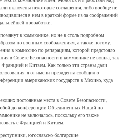
ыли включены некоторые соглашения, либо вообще не
одившиеся в нем в краткой форме из-за соображений
дальнейшей проработки.
упомянут в коммюнике, но не в столь подробном
образом по военным соображениям, а также потому,
чения в комиссию по репарациям, которой предстояло
ания в Совете Безопасности в коммюнике не вошла, так
с Францией и Китаем. Как только эти страны дали
олосования, я от имени президента сообщил о
онференции американских государств в Мехико, куда
имеющих постоянные места в Совете Безопасности,
собой до конференции Объединенных Наций по
оммюнике не включалось, поскольку его также
асовать с Францией и Китаем.
преступники, югославско-болгарские