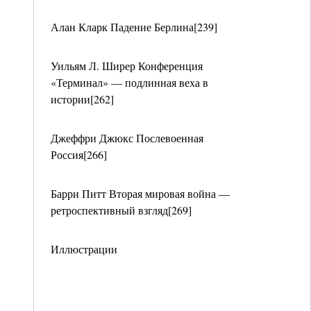
Алан Кларк Падение Берлина[239]
Уильям Л. Ширер Конференция
«Терминал» — подлинная веха в
истории[262]
Джеффри Джюкс Послевоенная
Россия[266]
Барри Питт Вторая мировая война —
ретроспективный взгляд[269]
Иллюстрации