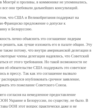
в Монтрё и проливы, в коммюнике не упоминались,
и все они требовали дальнейших консультаций.
 том, что США и Великобритания поддержат на
н-Франциско предложение о допуске к
аину и Белоруссию.
жность лично объяснить это соглашение лидерам
ю решить, как лучше изложить его в палате общин. Эту
е также потому, что внутри американской делегации в
 Некоторые члены делегации надеялись, что Советский
аться от этого требования. Но такой возможности не
ния об обязательстве США поддержать это советское
сь в прессу. Так как это соглашение вызвало
 распорядился опубликовать срочное заявление,
жать это пожелание Советского Союза.
его согласия на немедленное предоставление
ООН Украине и Белоруссии, по существу, не было. В
става ООН этот вопрос практически даже и не