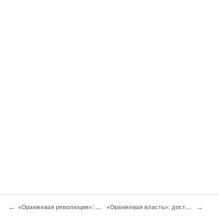
←
→
«Оранжевая революция»: хроника событий
«Оранжевая власть»: достижения и неудачи