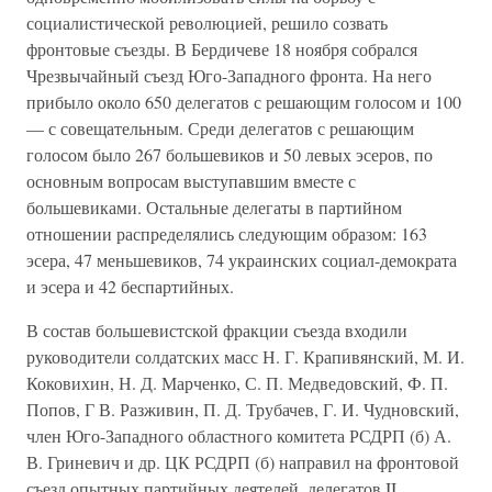
социалистической революцией, решило созвать
фронтовые съезды. В Бердичеве 18 ноября собрался
Чрезвычайный съезд Юго-Западного фронта. На него
прибыло около 650 делегатов с решающим голосом и 100
— с совещательным. Среди делегатов с решающим
голосом было 267 большевиков и 50 левых эсеров, по
основным вопросам выступавшим вместе с
большевиками. Остальные делегаты в партийном
отношении распределялись следующим образом: 163
эсера, 47 меньшевиков, 74 украинских социал-демократа
и эсера и 42 беспартийных.
В состав большевистской фракции съезда входили
руководители солдатских масс Н. Г. Крапивянский, М. И.
Коковихин, Н. Д. Марченко, С. П. Медведовский, Ф. П.
Попов, Г В. Разживин, П. Д. Трубачев, Г. И. Чудновский,
член Юго-Западного областного комитета РСДРП (б) А.
В. Гриневич и др. ЦК РСДРП (б) направил на фронтовой
съезд опытных партийных деятелей, делегатов II