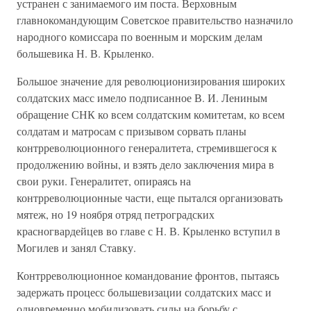
устранен с занимаемого им поста. Верховным
главнокомандующим Советское правительство назначило
народного комиссара по военным и морским делам
большевика Н. В. Крыленко.
Большое значение для революционизирования широких
солдатских масс имело подписанное В. И. Лениным
обращение СНК ко всем солдатским комитетам, ко всем
солдатам и матросам с призывом сорвать планы
контрреволюционного генералитета, стремившегося к
продолжению войны, и взять дело заключения мира в
свои руки. Генералитет, опираясь на
контрреволюционные части, еще пытался организовать
мятеж, но 19 ноября отряд петроградских
красногвардейцев во главе с Н. В. Крыленко вступил в
Могилев и занял Ставку.
Контрреволюционное командование фронтов, пытаясь
задержать процесс большевизации солдатских масс и
одновременно мобилизовать силы на борьбу с