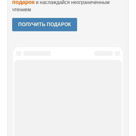
подарок
и наслаждайся неограниченным
чтением
ПОЛУЧИТЬ ПОДАРОК
Читайте также
Глава III Власть советов и
советская власть
Глава III Власть советов и советская власть Октябрь и
анархизм25 октября 1917 г. Ленин, глядя в зал II Съезда
Советов, произнес свои исторические слова:
«Социалистическая революция, о необходимости которой