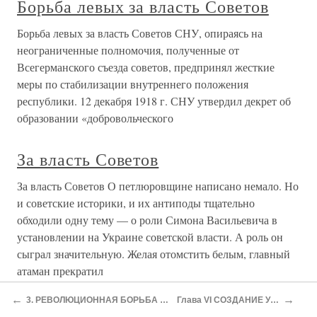
Глава XVI БОРЬБА ЗА ВЛАСТЬ
СОВЕТОВ НА
ЗАПАДНОУКРАИНСКИХ ЗЕМЛЯХ
Глава XVI БОРЬБА ЗА ВЛАСТЬ СОВЕТОВ НА
ЗАПАДНОУКРАИНСКИХ ЗЕМЛЯХ Великая
Октябрьская социалистическая революция оказала
большое революционизирующее влияние на трудящихся
всего мира. Советская страна продемонстрировала
образец кардинального решения важных социальных
3. РЕВОЛЮЦИОННЫЕ СОБЫТИЯ
НА ЮГО-ЗАПАДНОМ И
РУМЫНСКОМ ФРОНТАХ
←
→
3. РЕВОЛЮЦИОННАЯ БОРЬБА НА ЛЕВОБЕРЕЖЬЕ, В ПРИДНЕПРОВЬЕ И НА ЮГЕ УКРАИНЫ
Глава VI СОЗДАНИЕ УКРАИНСКОГО СОВЕТСКОГО ГОСУДАРСТВА
3. РЕВОЛЮЦИОННЫЕ СОБЫТИЯ НА ЮГО-