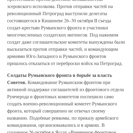
эсеровского исполкома. Против отправки частей на
революционный Петроград выступили делегаты
состоявшегося в Кишиневе 26–30 октября II съезда
солдат-крестьян Румынского фронта и участники
многочисленных солдатских митингов. Под нажимом
солдат даже соглашательские комитеты вынуждены были
высказаться против отправки частей, и командующим
армиями Юго-Западного и Румынского фронтов
пришлось отказаться от переброски войск на Петроград.
Солдаты Румынского фронта в борьбе за власть
Советов.
Командование Румынским фронтом при
активной поддержке соглашателей из фронтового отдела
Румчерода и фронтовых комитетов поспешило само
создать военно-революционный комитет Румынского
фронта, который совершенно не отвечал своему
названию. Подобные ревкомы, по приказу армейского
командования, организовывались и в армиях. В
созданное 26 октября в Яссах «Временное фронтовое