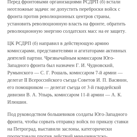
Перед фронтовыми организациями РСДРП (б) встали
неотложные задачи: не допустить переброски войск с
фронта против революционных центров страны,
установить революционную власть на фронте, обратить
революционную энергию солдатских масс на ее защиту.
ЦК РСДРП (б) направил в действующую армию
комиссарами, представителями и агитаторами активных
деятелей партии. Чрезвычайным комиссаром Юго-
Западного фронта был назначен Г. И. Чудновский,
Румынского — С. Г. Рошаль, комиссаром 7-й армии —
делегат II Всероссийского съезда Советов И. П. Васянин,
его помощником — делегат съезда от 3-й гвардейской
дивизии В. А. Упырь, комиссаром 11-й армии — А. К.
Илюшин.
Под руководством большевиков солдаты Юго-Западного
фронта, чтобы сорвать отправку войск по приказу ставки
на Петроград, выставили заслоны, категорически
протестовали против действий меньшевистско-