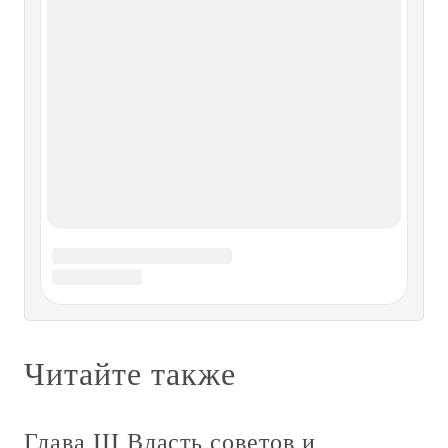
За власть Советов
За власть Советов О петлюровщине написано немало. Но
и советские историки, и их антиподы тщательно
обходили одну тему – о роли Симона Васильевича в
установлении на Украине советской власти. А роль он
сыграл значительную. Желая отомстить белым, главный
атаман прекратил
С. А. Шварц За власть Советов
С. А. Шварц За власть Советов С. А. ШВАРЦ — член
КПСС с 1912 года, рабочий, член Новониколаевского
городского Совдепа в 1917–1918 гг. В годы гражданской
войны сидел в колчаковских тюрьмах, участвовал в
работе большевистского подполья, партизанском отряде.
Позднее находился на