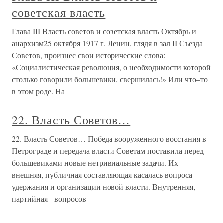
За власть Советов
За власть Советов На втором съезде Советов от имени
Ленина были зачитаны Декреты о земле и мире. После
этого имя Ленина взлетело во мнении простого народа
России до небес. То есть он стал необсуждаем, и на
авторитет его не решились покуситься даже
кронштадтские и
3. БОИ ЗА ВЛАСТЬ СОВЕТОВ НА
ЮГЕ УКРАИНЫ
3. БОИ ЗА ВЛАСТЬ СОВЕТОВ НА ЮГЕ УКРАИНЫ
Победа вооруженного восстания в Одессе. Успешная
борьба за власть Советов в основных пролетарских
центрах содействовала установлению Советской власти
на юге Украины. Здесь революционным трудящимся
противостояла