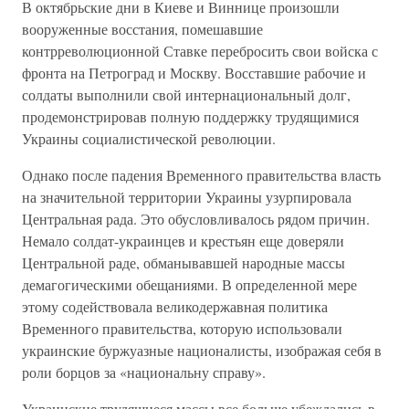
В октябрьские дни в Киеве и Виннице произошли
вооруженные восстания, помешавшие
контрреволюционной Ставке перебросить свои войска с
фронта на Петроград и Москву. Восставшие рабочие и
солдаты выполнили свой интернациональный долг,
продемонстрировав полную поддержку трудящимися
Украины социалистической революции.
Однако после падения Временного правительства власть
на значительной территории Украины узурпировала
Центральная рада. Это обусловливалось рядом причин.
Немало солдат-украинцев и крестьян еще доверяли
Центральной раде, обманывавшей народные массы
демагогическими обещаниями. В определенной мере
этому содействовала великодержавная политика
Временного правительства, которую использовали
украинские буржуазные националисты, изображая себя в
роли борцов за «национальну справу».
Украинские трудящиеся массы все больше убеждались в