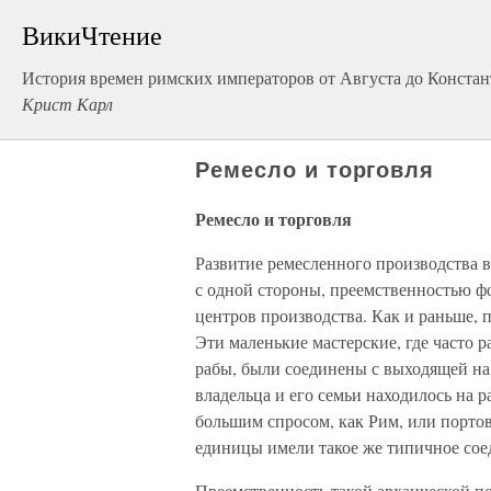
ВикиЧтение
История времен римских императоров от Августа до Констант
Крист Карл
Ремесло и торговля
Ремесло и торговля
Развитие ремесленного производства 
с одной стороны, преемственностью ф
центров производства. Как и раньше,
Эти маленькие мастерские, где часто 
рабы, были соединены с выходящей на
владельца и его семьи находилось на 
большим спросом, как Рим, или порто
единицы имели такое же типичное сое
Преемственность такой архаической 