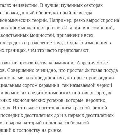
талях неизвестны. В лучше изученных секторах
т неожиданный оборот, который не всегда
кономических теорий. Например, резко вырос спрос на
льших промышленных центров Италии, вне сомнений,
водственных мощностей, применение всех
х средств и разделение труда. Однако изменения в
их границах, чем это часто предполагают.
азвитие производства керамики из Арреция может
в. Совершенно очевидно, что простая бытовая посуда
ванно на мелких предприятиях, которые производили
ециальным сортом керамики, так называемой черной
 и во многих средиземноморских портовых городах,
ьных экономических успехов, которые, вероятно,
емах. Но только с изготовлением красной, резной
последних десятилетиях до и в первых десятилетиях
тем товаром, который пользовался большой
дший к господству на рынке.