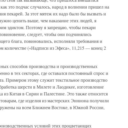
. как это подчас случалось, народ в волнении пришел на
ия пекарей. За этот мятеж их надо было бы вызвать и
 нужно ценить выше, чем наказание этих людей, я
им эдиктом. Поэтому я запрещаю, чтобы пекари
повиновение, следует, чтобы они подчинялись
щего блага, повиновались, исполняли требования и
ом количестве («Надписи из Эфеса», 11,215 — конец 2
нных способов производства и производственных
нно в тех секторах, где оставался постоянный спрос и
а. Примером этому служит текстильное производство
бработка шерсти в Милете и Лаодикее, изготовление
а из Китая в Сирии и Палестине. Это также относится
товарам, где изделия из мастерских Энниона получили
аружены на всем Ближнем Востоке, в Южной России,
производственных условий этих процветающих