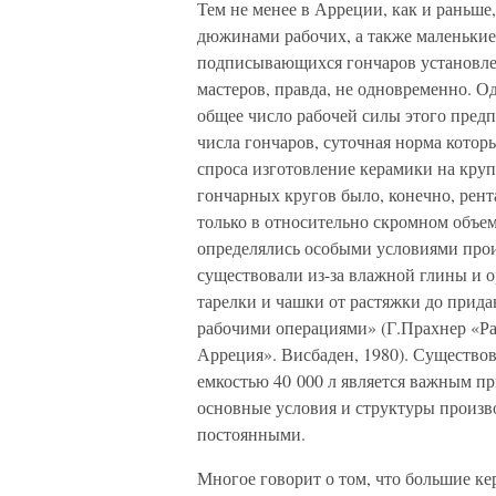
Тем не менее в Арреции, как и раньше
дюжинами рабочих, а также маленькие
подписывающихся гончаров установлен
мастеров, правда, не одновременно. О
общее число рабочей силы этого предп
числа гончаров, суточная норма котор
спроса изготовление керамики на кру
гончарных кругов было, конечно, рент
только в относительно скромном объем
определялись особыми условиями прои
существовали из-за влажной глины и о
тарелки и чашки от растяжки до прид
рабочими операциями» (Г.Прахнер «Р
Арреция». Висбаден, 1980). Существов
емкостью 40 000 л является важным п
основные условия и структуры произв
постоянными.
Многое говорит о том, что большие ке