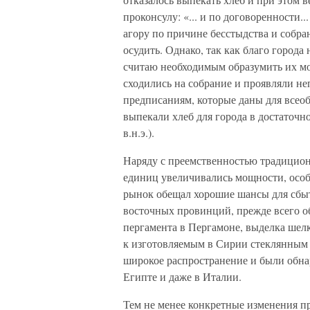
проконсулу: «... и по договоренности..
агору по причине бесстыдства и собран
осудить. Однако, так как благо города
считаю необходимым образумить их мо
сходились на собрание и проявляли не
предписаниям, которые даны для всеоб
выпекали хлеб для города в достаточн
в.н.э.).
Наряду с преемственностью традицио
единиц увеличивались мощности, особе
рынок обещал хорошие шансы для сбыт
восточных провинций, прежде всего о
пергамента в Пергамоне, выделка шелк
к изготовляемым в Сирии стеклянным 
широкое распространение и были обн
Египте и даже в Италии.
Тем не менее конкретные изменения 