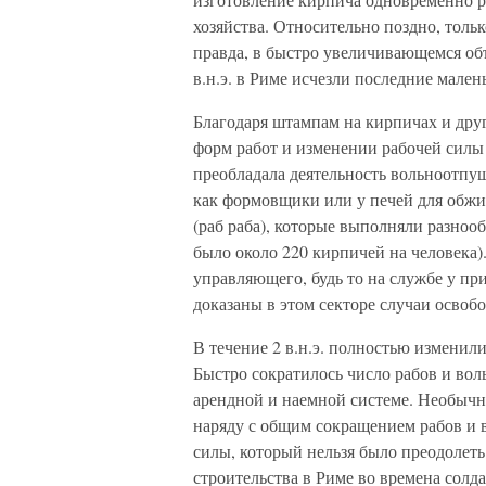
хозяйства. Относительно поздно, тольк
правда, в быстро увеличивающемся объ
в.н.э. в Риме исчезли последние мален
Благодаря штампам на кирпичах и дру
форм работ и изменении рабочей силы 
преобладала деятельность вольноотпущ
как формовщики или у печей для обжи
(раб раба), которые выполняли разно
было около 220 кирпичей на человека
управляющего, будь то на службе у пр
доказаны в этом секторе случаи освоб
В течение 2 в.н.э. полностью изменил
Быстро сократилось число рабов и вол
арендной и наемной системе. Необычн
наряду с общим сокращением рабов и 
силы, который нельзя было преодолет
строительства в Риме во времена солда