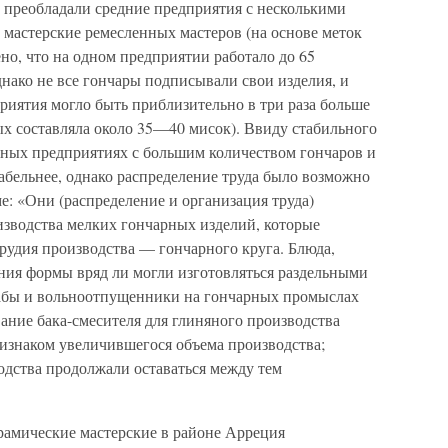
, преобладали средние предприятия с несколькими
 мастерские ремесленных мастеров (на основе меток
о, что на одном предприятии работало до 65
днако не все гончары подписывали свои изделия, и
риятия могло быть приблизительно в три раза больше
ых составляла около 35—40 мисок). Ввиду стабильного
пных предприятиях с большим количеством гончаров и
абельнее, однако распределение труда было возможно
е: «Они (распределение и организация труда)
зводства мелких гончарных изделий, которые
рудия производства — гончарного круга. Блюда,
ания формы вряд ли могли изготовляться раздельными
абы и вольноотпущенники на гончарных промыслах
ание бака-смесителя для глиняного производства
ризнаком увеличившегося объема производства;
одства продолжали оставаться между тем
рамические мастерские в районе Арреция