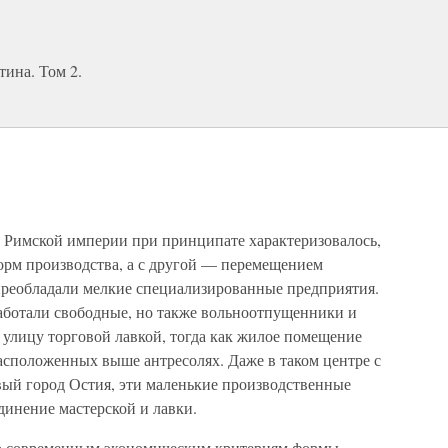
ина. Том 2.
в Римской империи при принципате характеризовалось,
орм производства, а с другой — перемещением
 преобладали мелкие специализированные предприятия.
работали свободные, но также вольноотпущенники и
 улицу торговой лавкой, тогда как жилое помещение
расположенных выше антресолях. Даже в таком центре с
вый город Остия, эти маленькие производственные
динение мастерской и лавки.
по современным экономическим критериям формы