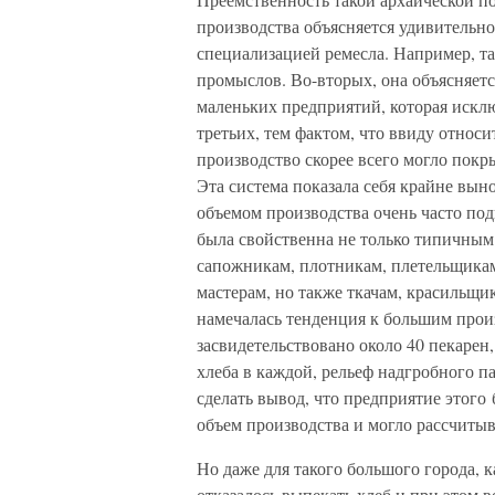
производства объясняется удивительн
специализацией ремесла. Например, т
промыслов. Во-вторых, она объясняет
маленьких предприятий, которая исклю
третьих, тем фактом, что ввиду отно
производство скорее всего могло пок
Эта система показала себя крайне вын
объемом производства очень часто под
была свойственна не только типичным
сапожникам, плотникам, плетельщикам
мастерам, но также ткачам, красильщи
намечалась тенденция к большим произ
засвидетельствовано около 40 пекарен
хлеба в каждой, рельеф надгробного 
сделать вывод, что предприятие этого
объем производства и могло рассчиты
Но даже для такого большого города, к
отказалось выпекать хлеб и при этом 