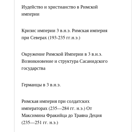
Иудейство и христианство в Римской
империи
Кризис империи 3 в.н.э. Римская империя
при Северах (193-235 гг.н.э.)
Окружение Римской Империи в 3 в.н.э.
Возникновение и структура Сасанидского
государства
Германцы в 3 в.н.э.
Римская империя при солдатских
императорах (235—284 гг. н.э.) От
Максимина Фракийца до Траяна Деция
(235—251 гг. н.э.)