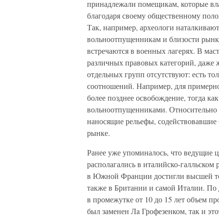
принадлежали помещикам, которые вл
благодаря своему общественному поло
Так, например, археологи наталкивают
вольноотпущенникам и близости рынка 
встречаются в военных лагерях. В мас
различных правовых категорий, даже 
отдельных групп отсутствуют: есть т
соотношений. Например, для примерно
более позднее освобождение, тогда как
вольноотпущенниками. Относительно ч
наносящие рельефы, содействовавшие 
рынке.
Ранее уже упоминалось, что ведущие ц
располагались в италийско-галльском р
в Южной Франции достигли высшей точ
также в Британии и самой Италии. По 
в промежутке от 10 до 15 лет объем п
был заменен Лa Грофезенком, так и эт