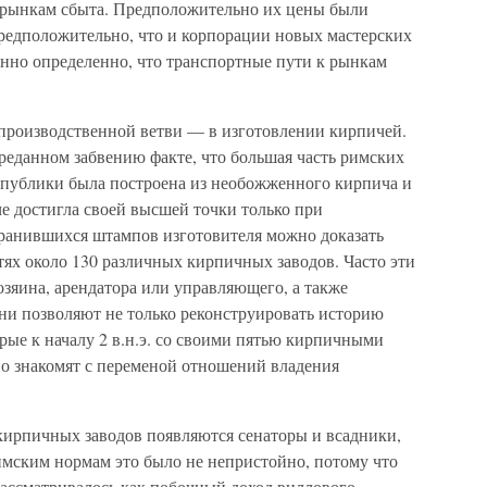
 рынкам сбыта. Предположительно их цены были
предположительно, что и корпорации новых мастерских
нно определенно, что транспортные пути к рынкам
 производственной ветви — в изготовлении кирпичей.
еданном забвению факте, что большая часть римских
спублики была построена из необожженного кирпича и
е достигла своей высшей точки только при
хранившихся штампов изготовителя можно доказать
тях около 130 различных кирпичных заводов. Часто эти
зяина, арендатора или управляющего, а также
и позволяют не только реконструировать историю
рые к началу 2 в.н.э. со своими пятью кирпичными
но знакомят с переменой отношений владения
 кирпичных заводов появляются сенаторы и всадники,
имским нормам это было не непристойно, потому что
ассматривалось как побочный доход виллового