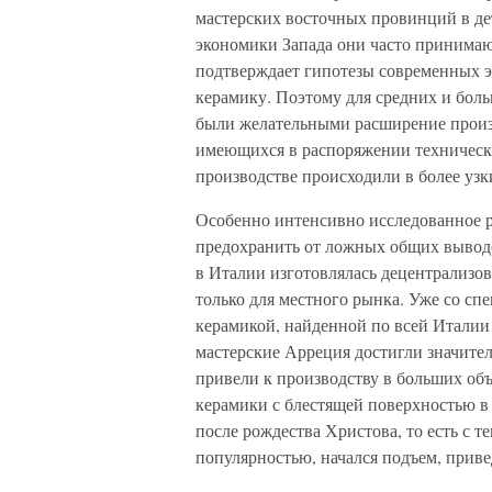
мастерских восточных провинций в де
экономики Запада они часто принимаю
подтверждает гипотезы современных э
керамику. Поэтому для средних и бо
были желательными расширение произ
имеющихся в распоряжении технически
производстве происходили в более узк
Особенно интенсивно исследованное р
предохранить от ложных общих выводо
в Италии изготовлялась децентрализо
только для местного рынка. Уже со сп
керамикой, найденной по всей Италии
мастерские Арреция достигли значител
привели к производству в больших объ
керамики с блестящей поверхностью в 
после рождества Христова, то есть с 
популярностью, начался подъем, приве