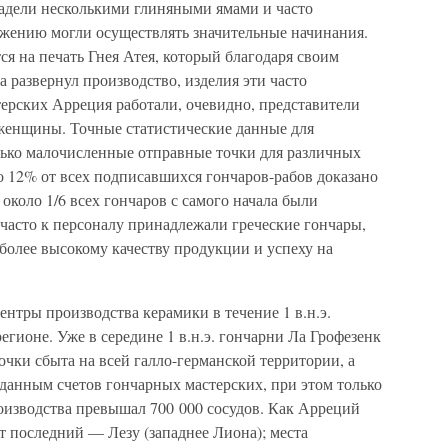
адели несколькими глиняными ямами и часто
жению могли осуществлять значительные начинания.
ся на печать Гнея Атея, который благодаря своим
развернул производство, изделия эти часто
терских Арреция работали, очевидно, представители
женщины. Точные статистические данные для
олько малочисленные отправные точки для различных
 12% от всех подписавшихся гончаров-рабов доказано
 около 1/6 всех гончаров с самого начала были
асто к персоналу принадлежали греческие гончары,
более высокому качеству продукции и успеху на
ентры производства керамики в течение 1 в.н.э.
егионе. Уже в середине 1 в.н.э. гончарни Ла Грофезенк
ки сбыта на всей галло-германской территории, а
данным счетов гончарных мастерских, при этом только
роизводства превышал 700 000 сосудов. Как Арреций
от последний — Лезу (западнее Лиона); места