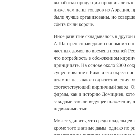
выработки продукции продвигались к
ниже, чем цены товаров из Арреция, 
были лучше организованы, но соверше
сбыта были короче.
Иное развитие складывалось в другой
А.Шантрен справедливо напомнил о пр
частных домов во времена поздней Ре
что потребность в обожженном кирпич
принципате. На основе около 2300 со
существование в Риме и его окрестнос
штампы называют год изготовления, хо
соответствующий кирпичный завод. Он
фирмы, как и историю Домициев, кото
заводами заняли ведущее положение, 
недвижимостью.
Может удивить, что среди владельцев
кроме того знатные дамы, однако по р
изготовление кирпича одновременно р