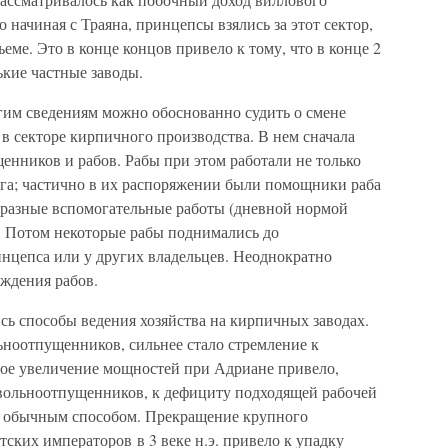
о начиная с Траяна, принцепсы взялись за этот сектор,
еме. Это в конце концов привело к тому, что в конце 2
ькие частные заводы.
гим сведениям можно обоснованно судить о смене
в секторе кирпичного производства. В нем сначала
енников и рабов. Рабы при этом работали не только
га; частично в их распоряжении были помощники раба
образные вспомогательные работы (дневной нормой
). Потом некоторые рабы поднимались до
инцепса или у других владельцев. Неоднократно
ождения рабов.
ись способы ведения хозяйства на кирпичных заводах.
ьноотпущенников, сильнее стало стремление к
ое увеличение мощностей при Адриане привело,
вольноотпущенников, к дефициту подходящей рабочей
ь обычным способом. Прекращение крупного
тских императоров в 3 веке н.э. привело к упадку