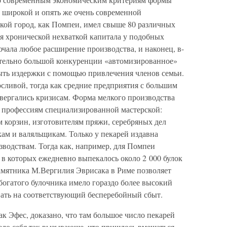
о широкой и опять же очень современной
акой город, как Помпеи, имел свыше 80 различных
ся хронической нехваткой капитала у подобных
чала любое расширение производства, и наконец, в-
сительно большой конкуренции «автомизированное»
рыть издержки с помощью привлечения членов семьи.
осливой, тогда как средние предприятия с большим
вергались кризисам. Форма мелкого производства
 профессиям специализированной мастерской:
 корзин, изготовителям пряжи, серебряных дел
кам и валяльщикам. Только у пекарей издавна
водствам. Тогда как, например, для Помпеи
, в которых ежедневно выпекалось около 2 000 булок
памятника М.Вергилия Эврисака в Риме позволяет
 богатого булочника имело гораздо более высокий
вать на соответствующий бесперебойный сбыт.
ак Эфес, доказано, что там большое число пекарей
вело себя так вызывающе, что пришлось вмешаться