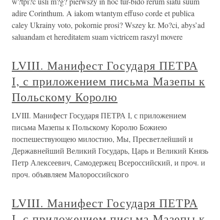
w?tpi?c usli m?g? pierwszy in hoc tur-bido rerum siatu suum
adire Corinthum. A iakom wtantym effuso corde et publica
caley Ukrainy voto, pokornie prosi? Wszey kr. Mo?ci, abys’ad
saluandam et hereditatem suam victricem raszyl movere
LVIII. Манифест Государя ПЕТРА
І, с приложением письма Мазепы к
Польскому Королю
LVIII. Манифест Государя ПЕТРА І, с приложением
письма Мазепы к Польскому Королю Божиею
поспешествующею милостию, Мы, Пресветлейший и
Державнейший Великий Государь, Царь и Великий Князь
Петр Алексеевич, Самодержец Всероссийский, и проч. и
проч. объявляем Малороссийского
LVIII. Манифест Государя ПЕТРА
І, с приложением письма Мазепы к