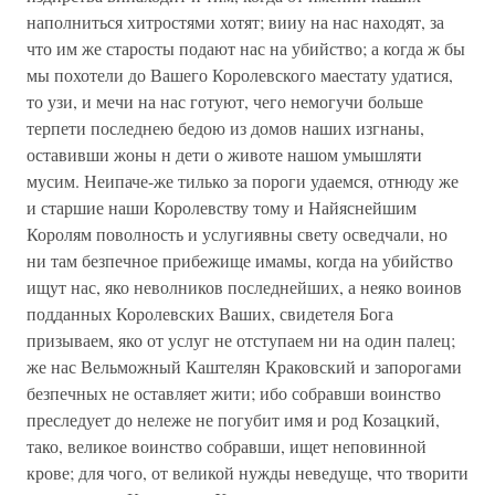
наполниться хитростями хотят; вииу на нас находят, за
что им же старосты подают нас на убийство; а когда ж бы
мы похотели до Вашего Королевского маестату удатися,
то узи, и мечи на нас готуют, чего немогучи больше
терпети последнею бедою из домов наших изгнаны,
оставивши жоны н дети о животе нашом умышляти
мусим. Неипаче-же тилько за пороги удаемся, отнюду же
и старшие наши Королевству тому и Найяснейшим
Королям поволность и услугиявны свету осведчали, но
ни там безпечное прибежище имамы, когда на убийство
ищут нас, яко неволников последнейших, а неяко воинов
подданных Королевских Ваших, свидетеля Бога
призываем, яко от услуг не отступаем ни на один палец;
же нас Вельможный Каштелян Краковский и запорогами
безпечных не оставляет жити; ибо собравши воинство
преследует до нележе не погубит имя и род Козацкий,
тако, великое воинство собравши, ищет неповинной
крове; для чого, от великой нужды неведуще, что творити