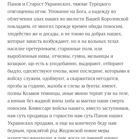
Панов и Старост Украинских, тяжчае Турецкого
отягощенны игом. Упование на Бога, а надежду во
облегчении злых наших во милости Вашей Королевской
покладаем, от многих прежде времен обиды поносим,
злодейство же и досады, и не токмо на добрах наших,
которые зависть возбуждают, но и на вольных телах
насилие претерпеваем; старинные поля, или
выробленныя нивы, отчизны, гумна, мельницы и
козацкое, що есть к-уподобанню, выдирают, отбирают
быдло, одесятствуют пчолы, коне последние, которыми в
войску служим, одоймуют, а скаржитися негодится,
прозба за годиню, жалоба и слезы за бунты; имеют,
полны Козаков темницы, иные явнии терпят узи на теле,
а инныи без жадной вины хиба за маетки наши смерть
поносим. Комиссаре войска нашего, вместо заступников,
нам суть продавцы и горкостю нам суть Панов наших
Украинских продажи, и еще на конечную беду нам
бедным, проклятой род Жидовской новие меры
издирства винаходит и тим, когда от имений наших