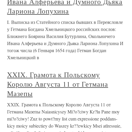
Ивана Алферьева и Думного Дьяка
Лариона Лопухина
I. Выписка из Статейного списка бывших в Переясловле
у Гетмана Богдана Хмельницкого российских послов:
Ближнего Боярина Василия Бутурлина, Окольничего
Ивана Алферьева и Думного Дьяка Лариона Лопухина И
тогож числа (6 Генваря 1654 года) Гетман Богдан
Хмельницкий в
XXIX. Грамота к Польскому
Королю Августа 11 от Гетмана
Мазепы
XXIX. Грамота к Польскому Королю Августа 11 от
Гетмана Мазепы Naiasnicyszy Mi?o?ciwy Kr?lu Pane moy
mi?o?ciwy! Zuz to powt?rny list cum expressione poddans-
kicy moicy subiectiey do Waszey kr??ewkicy Msei atlressuie,