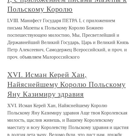
Польскому Королю
LVIII. Манифест Государя ПЕТРА І, с приложением
письма Мазепы к Польскому Королю Божиею
поспешествующею милостию, Мы, Пресветлейший и
Державнейший Великий Государь, Царь и Великий Князь
Петр Алексеевич, Самодержец Всероссийский, и проч. и
проч. объявляем Малороссийского
XVI. Исман Керей Хан,
Найяснейшему Королю Польскому
Яну Казимиру здравия
XVI. Исман Керей Хан, Найяснейшему Королю
Польскому Яну Казимиру здравия Аще твоя Королевская
милость, щаслив живешь, и Вашему Королевскому
маестату и всеу Королевству Польскому здравия и щастия
в долгия лета зычу. Ведомо буди, что лист нам, дружбу