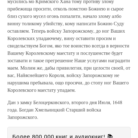
мусились мо Кримского Хана тому противу злому
прибежища просити, отколь помстою Божиею и сырое
близ сухого мусел огонь попалити, начало злому албо
винну толикому убийству, кому написати Божию Суду
оставляем. Теперь войску Запорожскому, до ног Ваших
Королевских упадаючему, вину оставити просим и
свидельствуем Богом, яко тое воинство всегда в верности
Вашему Королевскому маестату и послушенстве будет
зоставати и такое прегрешение Наше услугами наградити
маем. Молим же, дабы привилегия, при целости своей, от
вас, Найяснейшего Короля, войску Запорожскому не
нарушима пребывала, ощо просячи, до стопу ног Вашего
Королевского маестату упадаем.
Дан з замку Белоцерковского, второго дня Июля, 1648
года. Богдан Хмельницкий Старший войска
Запорожского.
Более 800 000 книг и аудиокниг! 📚