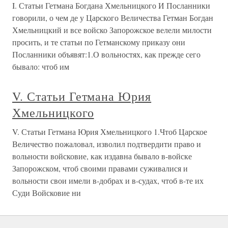
I. Статьи Гетмана Богдана Хмельницкого И Посланники
говорили, о чем де у Царского Величества Гетман Богдан
Хмельницкий и все войско Запорожское велели милости
просить, и те статьи по Гетманскому приказу они
Посланники объявят:1.О вольностях, как прежде сего
бывало: чтоб им
V. Статьи Гетмана Юрия
Хмельницкого
V. Статьи Гетмана Юрия Хмельницкого 1.Чтоб Царское
Величество пожаловал, изволил подтвердити право и
вольности войсковие, как издавна бывало в-войске
Запорожском, чтоб своими правами суживалися и
вольности свои имели в-добрах и в-судах, чтоб в-те их
Суди Войсковие ни